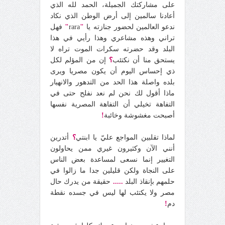
على مشاركتك الجميلة، الحمد لله الذي
أعادنا سالمين إلى أرض الوطن الذي نكاد
ندعو العالمين لحضور جنازته يا
"
rara
"
فهل
تراني وهذه مشاعري وهذا رأيي في هذا
البلد وقد حضرته سكرات الموت تراه لا
يستحق منا أن نكتئب
؟
إن من المؤلم لكل
ذي إحساس اليوم أن يكون مصريا ويرى
بلده واصلة هذا الحد من التدهور والانهيار
ماذا أقول لك نحن لم نعد نفلح حتى في
التفاهة تخيلي أن التفاهة المصرية نفسها
أصبحت مغشوشة وخائبة
!
لماذا تقلبين المواجع عليّ يا ابنتي
؟
أتدرين
أنني الآن وكثيرون غيري ممن يحاولون
التغيير إنما نسعى لمساعدة بعض الناس
على النجاة ولكن قليلين جدا ما زالوا في
حلمهم بإنقاذ البلد
.....
حقيقة من يدرك حال
مصر ولا يكتئب لها ليس في جسده نقطة
دم
!