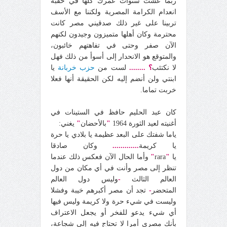
ربما عشت سنوات عمرك كلها في حقبة
انعدام الكرامة المصرية ولكننا مع الأسف
تربينا على غير ذلك صدقيني مصر كانت
محترمة وكان أهلها متميزون وجيدون لكنهم
الآن صفر وحتى في تفاهتهم خائبون،
والمتوقع هو الانحدار إلى أسوأ من ذلك فهل
لا نكتئب
؟
........
لست من
حزب خربانة
يا
ابنتي ولن أنضم إليه لكن الحقيقة أنها فعلا
خربت تماما.
كان عبد الحليم حافظ في الستينات في
أغنيته لعيد الثورة 1964
"
بالأحضان
"
يغني:
ياما شفتك على البعد عظيمة يا بلادي يا حرة
يا كريمة
.............
وكان صادقا
يا
"
rara
"
وأما الحال الآن فعكس ذلك عندما
تنظر إلى مصر وأنت في أي مكان من دول
العالم الثالث
-
وليس دول العالم
المتحضر
-
تجد أن مصر أكبرهم خيبة وفشلا
وليست في شيء حرة ولا كريمة وليس فيها
أي شيء يدعو للفخر أو يجعل الاعتراف
بأنك مصري أمرا لا تحتاج فيه إلى شجاعة،