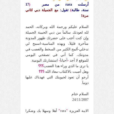
أرسلت
rara
من مصر
(
17
سنة، طالبة
)
تقول:
مع الجميلة دبي لثاني
مرة1
السلام عليكم ورحمة الله وبركاته، الحمد
لله لعودتك سالماَ من دبي الحبيبة الجميلة
وإن كنت أعتب على حضرتك ظهور المدونة
متأخرة قليلاَ، وبهذه المناسبة-اسمح لي
تدخلي-ألمح الكثير من السخط والغضب في
مدونتك، كما أني في تصفحي اليومي
للموقع لا أجد
-
أحياناَ
-
استشارتك اليومية.
يا ترى ما الذي وراء هذا الغضب
؟؟؟
وهل أصبت بالاكتئاب-معاذ الله-
؟؟؟
أرجو أن تعود لحيويتك التي عهدناك عليها
دوماَ.
السلام ختام
24/11/2007
الابنة العزيزة
"
rara
"
أهلا وسهلا بك وشكرا