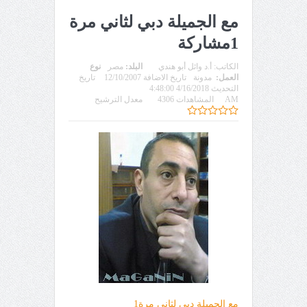
مع الجميلة دبي لثاني مرة
1مشاركة
الكاتب:
أ.د وائل أبو هندي
البلد:
مصر
نوع
العمل:
مدونة
تاريخ الاضافة 12/10/2007
تاريخ
التحديث 4/16/2018 4:48:00
AM
المشاهدات 4306
معدل الترشيح
مع الجميلة دبي لثاني مرة1