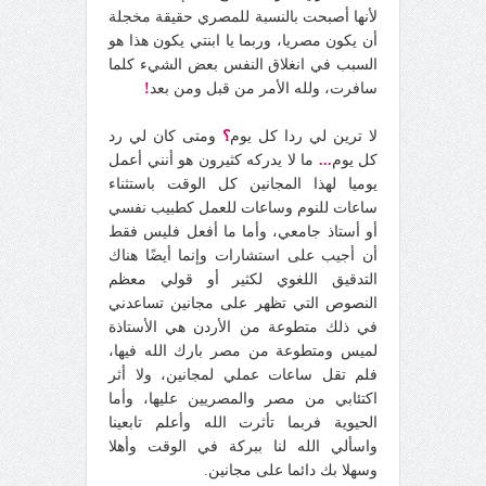
لأنها أصبحت بالنسبة للمصري حقيقة مخجلة
أن يكون مصريا، وربما يا ابنتي يكون هذا هو
السبب في انغلاق النفس بعض الشيء كلما
سافرت، ولله الأمر من قبل ومن بعد
!
لا ترين لي ردا كل يوم
؟
ومتى كان لي رد
كل يوم
...
ما لا يدركه كثيرون هو أنني أعمل
يوميا لهذا المجانين كل الوقت باستثناء
ساعات للنوم وساعات للعمل كطبيب نفسي
أو أستاذ جامعي، وأما ما أفعل فليس فقط
أن أجيب على استشارات وإنما أيضًا هناك
التدقيق اللغوي لكثير أو قولي معظم
النصوص التي تظهر على مجانين تساعدني
في ذلك متطوعة من الأردن هي الأستاذة
لميس ومتطوعة من مصر بارك الله فيها،
فلم تقل ساعات عملي لمجانين، ولا أثر
اكتئابي من مصر والمصريين عليها، وأما
الحيوية فربما تأثرت الله وأعلم تابعينا
واسألي الله لنا ببركة في الوقت وأهلا
وسهلا بك دائما على مجانين.