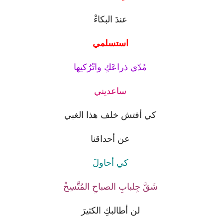
عندَ البكاءْ
استسلمي
مُدّي ذراعَكِ واتْرُكيها
ساعديني
كي أفتش خلف هذا الغبي
عن أحداقنا
كي أحاولَ
شَقَّ جِلبابِ الصباحِ المُتَّسِخْ
لن أطالبكِ الكثيرَ