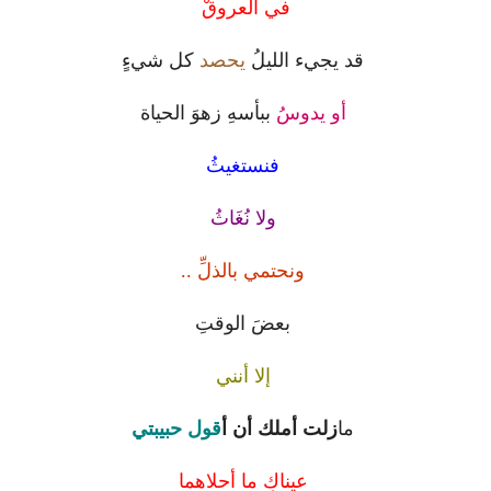
في العروقْ ‏
قد يجيء الليلُ
يحصد
كل شيءٍ
أو يدوسُ
ببأسهِ زهوَ الحياة
فنستغيثُ
ولا نُغَاثُ
ونحتمي بالذلِّ ..‏
بعضَ الوقتِ
إلا أنني
ما
زلت
أملك أن أ
قول حبيبتي
عيناكِ ما أحلاهما