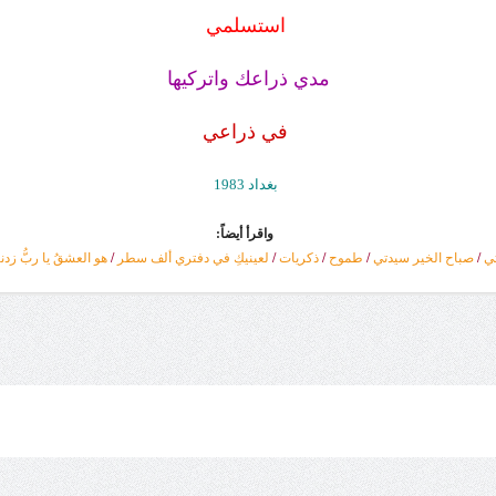
استسلمي
مدي ذراعك واتركيها ‏
في ذراعي
بغداد 1983‏
واقرأ أيضاً:
ي
/
صباح الخير سيدتي
/
طموح
/
ذكريات
/
لعينيكِ في دفتري ‏ألف سطر
/
هو العشقُ يا ربُّ زدنا‏