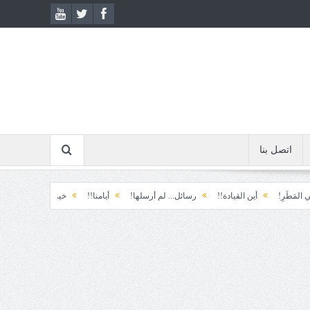
اتصل بنا
أين القيادة!!
رسائل... لم أرسلها!
أيامنا!!
خيبة الأمل.... الأولى!
خذ وطال