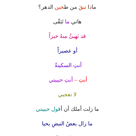
ما
ذ
ا
تبقَ
من ط
حين
الدهر؟
هاتي
ما
تَبَقّى
قد نَهيئُ منهُ خبزاً
أو عصيراً
أنتِ السكينةُ
أنتِ –‏
أنتِ حبيبتي ‏
لا تعجبي
ما زلت أملك أن أ
قول حبيبتي
ما زال بعضُ النبضِ يحيا