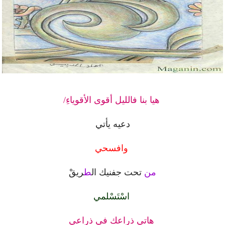
هيا بنا فالليل أقوى الأقوياءِ/
دعيه يأتي ‏
وافسحي
من
تحت جفنيك ال
ط
ريقْ ‏
اسْتَسْلمي
هاتي ذراعك في ذراعي