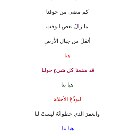
كم مضى من خوفنا
ما ز
ا
لَ بعص الوقتِ
أثقلَ من جبال الأرضِ
هيا
قد سئمنا كل شيءٍ حولنا ‏
هيا بنا
لنودِّعَ الأحلامَ
والعمرَ الذي خطواتُهُ ليستْ لنا
هيا بنا ‏