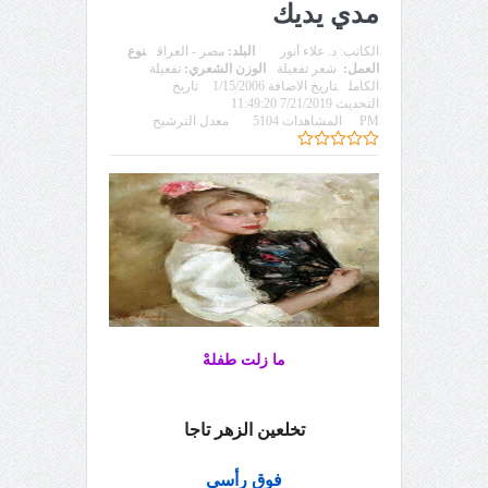
مدي يديك
الكاتب:
د. علاء أنور
البلد:
مصر - العراق
نوع
العمل:
شعر تفعيلة
الوزن الشعري:
تفعيلة
الكامل
تاريخ الاضافة 1/15/2006
تاريخ
التحديث 7/21/2019 11:49:20
PM
المشاهدات 5104
معدل الترشيح
ما زلت طفلهْ
تخلعين الزهر تاجا
فوق رأسي