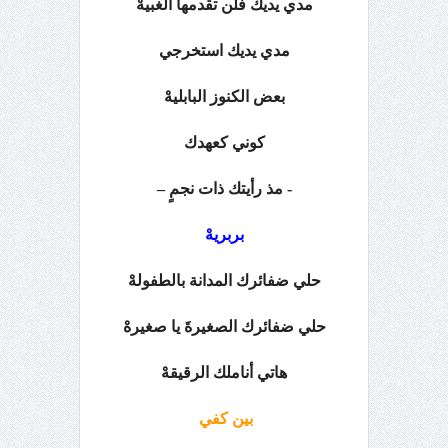
مدي يديك فلن تقدمها الغبيهْ
مدي يديك استخرجي
بعض الكنوز البابليهْ
كوني كعهدك
- مذ رأيتك ذات نجمٍ –
بربريهْ
حلي ضفائرك المدانة بالطفولهْ
حلي ضفائرك الصغيرةَ يا صغيرهْ
هاتي أناملك الرقيقهْ
بين كفي