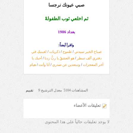
صبي عيونك نرجسا
ثم اخلعي ثوب الطفولهْ
بغداد 1986
واقرأ أيضاً
:
صباح الخير سيدتي
/
طموح
/
ذكريات
/
لعينيكِ في
دفتري ‏ألف سطر
/
هو العشقُ يا ربُّ زدنا‏
/
أحبك يا
آخر المعجزات
/
وتبتعدين عن صدري
/
أنا وأنت
/
هيام
المشاهدات 5104 معدل الترشيح 9
تقييم
تعليقات الأعضاء
لا يوجد تعليقات حالياً على هذا المحتوى