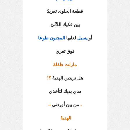
قطعة الحلوى تعربدُ
بين فكيك اللآلئ
أو
يسيل
لعابها
المجنون
طوعا
فوق ثغري
مازلت طفلهْ
هل تريدين الهديهْ
؟!
مدي يديك لتأخذي
-
من بين أوردتي
–
الهديهْ