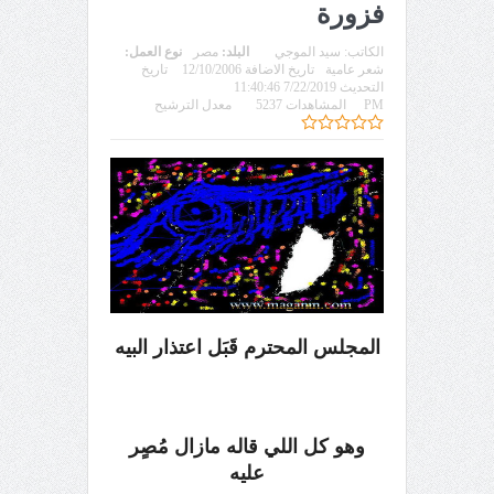
فزورة
الكاتب:
سيد الموجي
البلد:
مصر
نوع العمل:
شعر عامية
تاريخ الاضافة 12/10/2006
تاريخ
التحديث 7/22/2019 11:40:46
PM
المشاهدات 5237
معدل الترشيح
المجلس المحترم قَبَل اعتذار البيه
وهو كل اللي قاله مازال مُصٍر
عليه