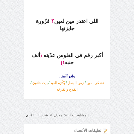
اللي اعتذر مين لمين
؟
فزّورة
جايزتها
أكبر رقم في الفلوس عدّيته
(
ألف
جنيه
!)
واقرأ أيضا:
نشكي لمين
/
زمن البصل
/
بُكْرَه العيد
/
بيت حانون
/
الفلاح والفرخة
المشاهدات 5237 معدل الترشيح 0
تقييم
تعليقات الأعضاء