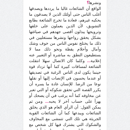
ونشرها
؟
الواقع أن الشائعات غالبا ما يرددها ويصدقها
أغلب الناس حتى أولئك الذين لا يصدقون ما
يحكيه غيرهم، فعادة ما تخرج الشائعة بطابع
التشويق، لأن الذين يعملون على خلقها
وترويجها يبذلون أقصى جهدهم في صياغتها
بشكل يحقق رواجها ونشرها مستغليين في
ذلك ما يختلج نفوس الناس من خوف وشك
وآمال وأحلام يقظة ونحو ذلك مما لا
يستطيعون النطق به مباشرة أو التعبير عنه
إعلانية
...
وكلما كان الاتصال سهلا انتقلت
الشائعة لمسافات كبيرة كما أنها تزداد قوة
حينما يكون لدى الناس الرغبة في تصديقها
أو عندما يحسون في الإنصات إليها أو نقلها
نوعا من الرضا. للإنسان عادة ما يسره أن
يكرر القصة التي تحقق شكوكه أو التي تعبر
عن مخاوفه كما أنه يرغب في أن يضحك أو
يهزأ على حساب آخر لا يحبه
...
ومن ثم
يمكن القول: أن الرأي العام هو الذي يخلق
الشائعات ويبدعها كما أن الشائعات القوية
الجريئة هي تلك التي تتمشى مع المخاوف
والشكوك التي يشترك فيها كل شخص مع