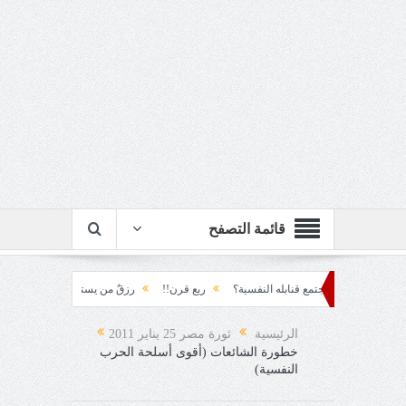
قائمة التصفح
المجتمع قنابله النفسية؟
ربع قرن!!
رزقٌ من يستكثره؟!
منطق الأرضة والسيا
الرئيسية
ثورة مصر 25 يناير 2011
خطورة الشائعات (أقوى أسلحة الحرب
النفسية)