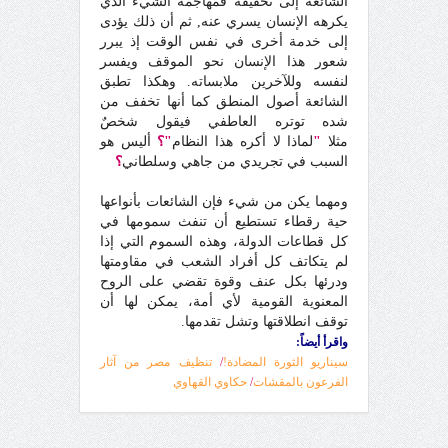
الشائعة إلى تحقيقه فمهاجمه الشيء الذي
يكرهه الإنسان يسري عنه, ثم أن ذلك يؤدى
إلى خدمة أخرى في نفس الوقت إذ يبرر
شعور هذا الإنسان نحو الموقف ويفسر
لنفسه وللآخرين ملابساته. وهكذا تطبق
الشائعة أصول المنطق كما أنها تخفف من
شده توتره العاطفي فيقول شخصٌ
مثلا
"
لماذا لا أكره هذا النظام
"؟
أليس هو
السبب في تجريدي من جاهي وسلطاني
؟
ومهما يكن من شيء فإن الشائعات بأنواعها
حية رقطاء تستطيع أن تنفث سمومها في
كل قطاعات الدولة، وهذه السموم التي إذا
لم يتكاتف كل أفراد الشعب في مقاومتها
ودرئها بكل عنف وقوة تقضي على الروح
المعنوية القومية لأي أمة، يمكن لها أن
توقف انطلاقتها وتشل تقدمها.
واقرأ أيضاً:
سيناريو الثورة المضادة!
/
تنظيف مصر من آثار
الفرعون بالمقشات
/
حكاوي القهاوي