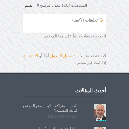
المشاهدات 15324 معدل الترشيح 0
تقييم
تعليقات الأعضاء
لا يوجد تعليقات حالياً على هذا المحتوى
لإضافة تعليق يجب
تسجيل الدخول
أولاً أو
الاشتراك
إذا كنت غير مشترك
أحدث المقالات
العنف المتراكم... كيف يصنع المجتمع
قنابله النفسية؟
8/9/2026 4:11:57 PM
لماذا يعشق الناس الكرة؟