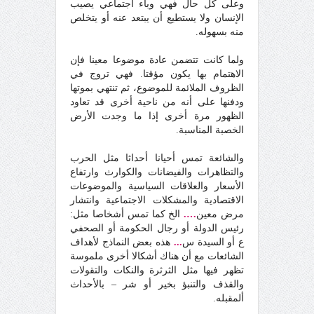
وعلى كل حال فهي وباء اجتماعي يصيب
الإنسان ولا يستطيع أن يبتعد عنه أو يتخلص
منه بسهوله.
ولما كانت تتضمن عادة موضوعا معينا فإن
الاهتمام بها يكون مؤقتا. فهي تروج في
الظروف الملائمة للموضوع، ثم تنتهي بموتها
ودفنها على أنه من ناحية أخرى قد تعاود
الظهور مرة أخرى إذا ما وجدت الأرض
الخصبة المناسبة.
والشائعة تمس أحيانا أحداثا مثل الحرب
والتظاهرات والفيضانات والكوارث وارتفاع
الأسعار والعلاقات السياسية والموضوعات
الاقتصادية والمشكلات الاجتماعية وانتشار
مرض معين
….
الخ كما تمس أشخاصا مثل:
رئيس الدولة أو رجال الحكومة أو الصحفي
ع أو السيدة س
...
هذه بعض النماذج لأهداف
الشائعات مع أن هناك أشكالا أخرى ملموسة
تظهر فيها مثل الثرثرة والنكات والتقولات
والقذف والتنبؤ بخير أو شر – بالأحداث
ألمقبله.