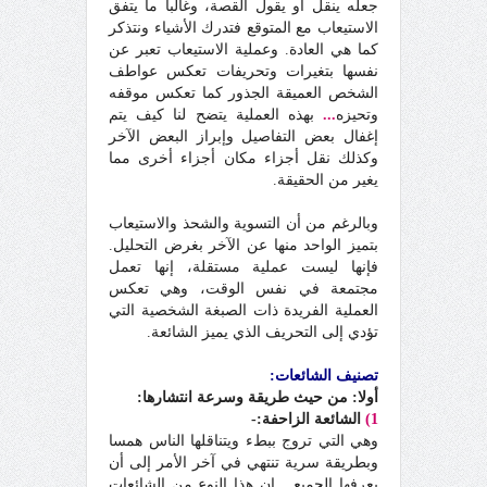
جعله ينقل أو يقول القصة، وغالبا ما يتفق
الاستيعاب مع المتوقع فتدرك الأشياء ونتذكر
كما هي العادة. وعملية الاستيعاب تعبر عن
نفسها بتغيرات وتحريفات تعكس عواطف
الشخص العميقة الجذور كما تعكس موقفه
وتحيزه
...
بهذه العملية يتضح لنا كيف يتم
إغفال بعض التفاصيل وإبراز البعض الآخر
وكذلك نقل أجزاء مكان أجزاء أخرى مما
يغير من الحقيقة.
وبالرغم من أن التسوية والشحذ والاستيعاب
بتميز الواحد منها عن الآخر بغرض التحليل.
فإنها ليست عملية مستقلة، إنها تعمل
مجتمعة في نفس الوقت، وهي تعكس
العملية الفريدة ذات الصبغة الشخصية التي
تؤدي إلى التحريف الذي يميز الشائعة.
تصنيف الشائعات:
أولا:
من حيث طريقة وسرعة انتشارها:
1)
الشائعة الزاحفة:-
وهي التي تروج ببطء ويتناقلها الناس همسا
وبطريقة سرية تنتهي في آخر الأمر إلى أن
يعرفها الجميع
...
إن هذا النوع من الشائعات