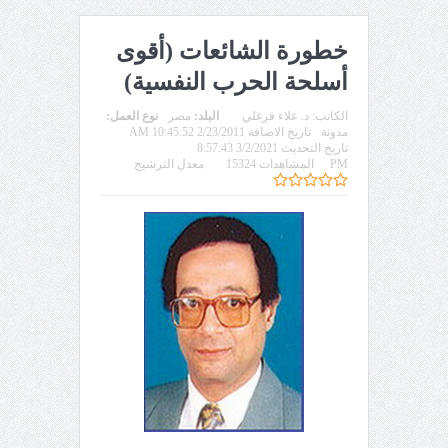
خطورة الشائعات (أقوى
أسلحة الحرب النفسية)
الكاتب:
د. علاء فرغلي
البلد:
مصر
نوع العمل:
مدونة
تاريخ الاضافة 2/23/2011 10:45:52 AM
تاريخ التحديث 3/2/2021 8:57:43
PM
المشاهدات 15324
معدل الترشيح