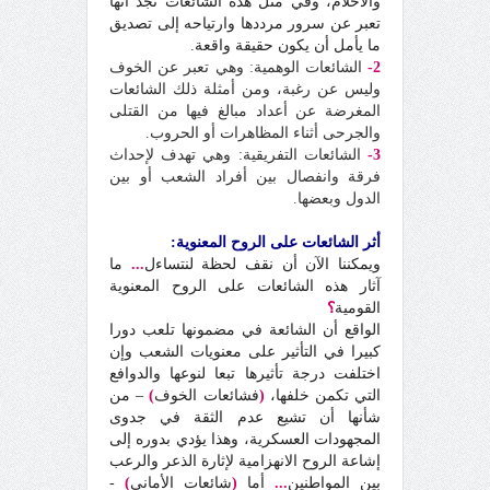
والأحلام، وفي مثل هذه الشائعات نجد أنها
تعبر عن سرور مرددها وارتياحه إلى تصديق
ما يأمل أن يكون حقيقة واقعة.
2-
الشائعات الوهمية: وهي تعبر عن الخوف
وليس عن رغبة، ومن أمثلة ذلك الشائعات
المغرضة عن أعداد مبالغ فيها من القتلى
والجرحى أثناء المظاهرات أو الحروب.
3-
الشائعات التفريقية: وهي تهدف لإحداث
فرقة وانفصال بين أفراد الشعب أو بين
الدول وبعضها.
أثر الشائعات على الروح المعنوية:
ويمكننا الآن أن نقف لحظة لنتساءل
...
ما
آثار هذه الشائعات على الروح المعنوية
القومية
؟
الواقع أن الشائعة في مضمونها تلعب دورا
كبيرا في التأثير على معنويات الشعب وإن
اختلفت درجة تأثيرها تبعا لنوعها والدوافع
التي تكمن خلفها،
(
فشائعات الخوف
)
– من
شأنها أن تشيع عدم الثقة في جدوى
المجهودات العسكرية، وهذا يؤدي بدوره إلى
إشاعة الروح الانهزامية لإثارة الذعر والرعب
بين المواطنين
...
أما
(
شائعات الأماني
)
-