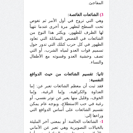
المفاجئ.
3)
الشائعات الغائصة:
وهي التي تروج في أول الأمر ثم تغوص
تحت السطح لتظهر مرة أخرى عندما تتهيأ
لها الظرف للظهور، ويكثر هذا النوع من
الشائعات في القصص المماثلة التي تعاود
الظهور في كل حرب كتلك التي تدور حول
تسميم قوات العدو لمياه الشرب، أو التي
تصف وحشية العدو وقسوته مع الأطفال
والنساء.
ثانيا: تقسيم الشائعات من حيث الدوافع
النفسية:
فقد ثبت أن معظم الشائعات تعبر عن: إما
العداوة والكراهية، وإما الرغبة، وإما
الخوف، وقليل منها يعبر عن توتر نفسي، أو
رغبة في حب الاستطلاع، وبوجه عام يمكن
تقسيم الشائعات على أساس الدوافع التي
وراءها إلى:
1
-
الشائعات الحالمة: أو بمعنى آخر المليئة
بالخيالات التصويرية وهي تعبر عن الأماني