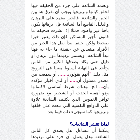
وتعتمد الشائعة على جزء من الحقيقة فيها
لخلق كيانها وترويجها ويجب أن نفرق هنا بين
الخبر والشائعة. فالخبر يعتمد على البرهان
والدليل القاطع أما الشائعة فإن برهانها يكون
باهتا غير واضح. فمثلا إذا نشرت صحيفة ما
قانون تأجير المساكن فإن ذلك يعتبر خبرا
صحيحا ولكن حينما يبدأ نقل هذا الخبر بين
الأفراد مبتعدين عن حقيقة ما جاء به فهنا
تبدأ الشائعة, ويستمر ترديدها دون برهان أو
دليل حتى يكاد يصدقها الكثير من الناس
وتأخذ في النهاية أسلوبا معينا في الترويج
مثل ذلك
"
أنهم يقولون
……
. أو سمعت من
مصدر مسئول أن
…..
أو لدي أخبار مؤكدة
بأن
...
الخ. وهناك شرط أساسي لاكتمالها
وهو أهميه الحدث أو الشخص مع ضرورة
توافر الغموض الذي يكتنف الشائعة علاوة
علي الدوافع النفسية التي تبعث على خلقها
وترويجها كما سيجيء ذلك فيما بعد.
لماذا تنتشر الشائعات؟
يمكننا أن نتساءل، هل يصدق كل الناس
الشائعة وهل يعمل أي فرد على ترديدها