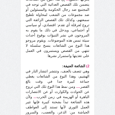
يتضمن تلك القصص العدائية التي توجه في
المجتمع ضد رجال الحكومة والمسئولين أو
ضد مجموعات من الشعب لمحاولة تلطيخ
سمعتهم، وكذلك تلك القصص الزائفة التي
تروج لعرقلة أي تقدم: اقتصادي، أو سياسي
أو اجتماعي، ويدخل في ذلك ما يقوم به
المروجون في نشر التنبؤات بوقوع أحداث
سيئة تمس هذه الموضوعات. ويقوم مروجو
هذا النوع من الشائعات بنسخ سلسلة لا
تنتهي من القصص ويستمرون في العمل
على تغذيتها واستمرار نشرها.
2)
الشائعة العنيفة:
وهي تتصف بالعنف، وتنتشر انتشار النار في
الهشيم، وهذا النوع من الشائعات يغطي
جماعة كبيرة جدا في وقت بالغ
القصر
....
ومن نمط هذا النوع تلك التي تروج
عن الحوادث والكوارث أو عن الانتصارات
الباهرة أو الهزيمة في زمن الحرب
...
ولأن
هذه الشائعة تبدأ بشحنة كبيرة فإنها تثير
العمل الثوري لأنها تستند إلى العواطف
الجياشة من: الذعر، والغضب، والسرور