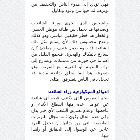
فهي تؤدي إلى هدوء الناس والتخفيف من
توترهم لما فيها من وعود وتفاؤل.
والشخص الذي يجري وراء الشائعات
ويصدقها قد يحمل بين طياته موطن الخطر،
والخطر هنا خطر حقيقيي مباشر، وهو كذلك
واضح محسوس ذلك لأن يسمع مثل تلك
الشائعة قد يقوم بعمل عنيف و مفاجئ كأن
يسارع بالفكاك والهجرة، فيجمع القليل من
أهم ما في حوزته من ممتلكات ويسارع إلى
ترك المدينة أو القرية مع أسرته. وهو
بتصرفه هذا إنما يخلق شائعة مادية قد
تجعل باقي الناس يتصرفون مثله.
الدوافع السيكولوجية وراء الشائعة:
ينجم الغموض الذي يكتنف قصه أي شائعة
عن عوامل عده منها انقطاع الأنباء أو
تناقصها، وعدم تصديق الشعب لأي خبر يذاع
وفي هذه الحال يكون ثمة مجال للتوترات
العاطفية التي من شانها أن تجعل الفرد
عاجزا عن الوصول إلى الحقائق أو زاهدا
فيها.