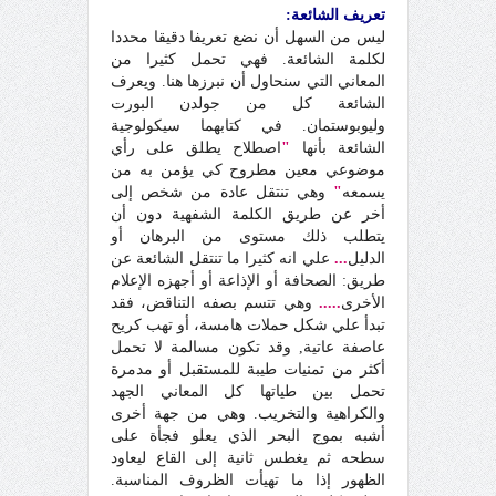
تعريف الشائعة:
ليس من السهل أن نضع تعريفا دقيقا محددا
لكلمة الشائعة. فهي تحمل كثيرا من
المعاني التي سنحاول أن نبرزها هنا. ويعرف
الشائعة كل من جولدن البورت
وليوبوستمان. في كتابهما سيكولوجية
الشائعة بأنها
"
اصطلاح يطلق على رأي
موضوعي معين مطروح كي يؤمن به من
يسمعه
"
وهي تنتقل عادة من شخص إلى
أخر عن طريق الكلمة الشفهية دون أن
يتطلب ذلك مستوى من البرهان أو
الدليل
...
علي انه كثيرا ما تنتقل الشائعة عن
طريق:
الصحافة أو الإذاعة أو أجهزه الإعلام
الأخرى
.....
وهي تتسم بصفه التناقض، فقد
تبدأ علي شكل حملات هامسة، أو تهب كريح
عاصفة عاتية, وقد تكون مسالمة لا تحمل
أكثر من تمنيات طيبة للمستقبل أو مدمرة
تحمل بين طياتها كل المعاني الجهد
والكراهية والتخريب. وهي من جهة أخرى
أشبه بموج البحر الذي يعلو فجأة على
سطحه ثم يغطس ثانية إلى القاع ليعاود
الظهور إذا ما تهيأت الظروف المناسبة.