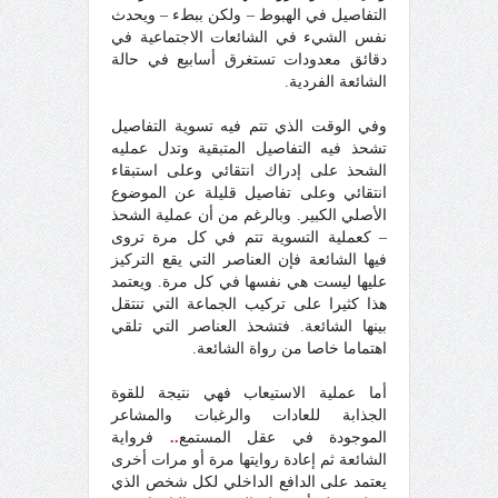
التفاصيل في الهبوط – ولكن ببطء – ويحدث
نفس الشيء في الشائعات الاجتماعية في
دقائق معدودات تستغرق أسابيع في حالة
الشائعة الفردية.
وفي الوقت الذي تتم فيه تسوية التفاصيل
تشحذ فيه التفاصيل المتبقية وتدل عمليه
الشحذ على إدراك انتقائي وعلى استبقاء
انتقائي وعلى تفاصيل قليلة عن الموضوع
الأصلي الكبير. وبالرغم من أن عملية الشحذ
– كعملية التسوية تتم في كل مرة تروى
فيها الشائعة فإن العناصر التي يقع التركيز
عليها ليست هي نفسها في كل مرة. ويعتمد
هذا كثيرا على تركيب الجماعة التي تنتقل
بينها الشائعة. فتشحذ العناصر التي تلقي
اهتماما خاصا من رواة الشائعة.
أما عملية الاستيعاب فهي نتيجة للقوة
الجذابة للعادات والرغبات والمشاعر
الموجودة في عقل المستمع
..
فرواية
الشائعة ثم إعادة روايتها مرة أو مرات أخرى
يعتمد على الدافع الداخلي لكل شخص الذي