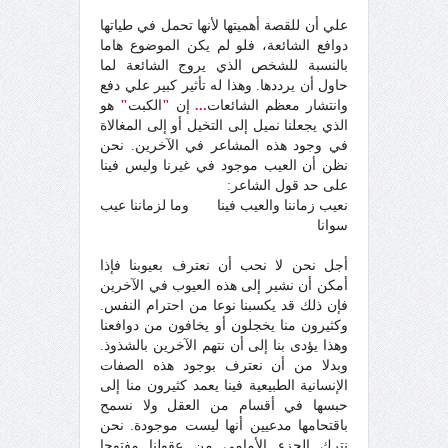
علي أن للقصة أهميتها لأنها تحمل في طياتها
دوافع الشائعة، فلو لم يكن الموضوع هاما
بالنسبة للشخص الذي يروج الشائعة لما
حاول أن يرددها. وهذا له تأثير كبير علي دفع
وانتشار معظم الشائعات
...
إن
"
الكبت
"
هو
الذي يجعلنا نميل إلى التخيل أو إلى المغالاة
في وجود هذه المشاعر في الآخرين. نحن
نظن أن العيب موجود في غيرنا وليس فينا
على حد قول الشاعر:
نعيب زماننا والعيب فينا وما لزماننا عيب
سوانا
أجل نحن لا نحب أن نعترف بعيوبنا فإذا
أمكن أن نشير إلى هذه العيوب في الآخرين
فإن ذلك قد يكسبنا نوعا من احترام النفس.
وكثيرون منا يخجلون أو يخافون من دوافعنا
وهذا يؤدى بنا إلى أن نتهم الآخرين بالشذوذ.
وبدلا من أن نعترف بوجود هذه الصفات
الإنسانية الطبيعية فينا يعمد كثيرون منا إلى
حبسها في أقسام من العقل ولا نسمح
باقتحامها مدعيين أنها ليست موجودة. نحن
نترك الجزء الأمامي من عقولنا مفتوحا