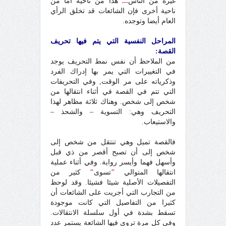
غيره من الناس
...
هذا من ناحية أما من
ناحية أخرى فإن الشائعات قد تخلق الرأي
العام أيضا وتوجده.
المراحل النفسية التي يتم فيها تحريف
القصة:
من الملاحظ أن نفس نمط التحريف يوجد
في التغييرات التي يمر بها إدراك الفرد
وذكرياته على مر الوقت, وفي التحريفات
التي تتم في القصة في أثناء انتقالها من
شخص إلى شخص. وهناك ثلاثة مظاهر لهذا
التحريف وهي: التسوية – والشحذ –
والاستيعاب.
فالقصة تميل وهي تنتقل من شخص إلى
شخص إلى أن تصبح أقصر من ذي قبل
وأسهل فهما وأيسر رواية. وفي أثناء عملية
انتقالها المتوالي
"
تسوى
"
كثير من
التفصيلات الأصلية شيئا فشيئا. وقد لوحظ
من التجارب التي أجريت على الشائعات أن
كثيرا من التفاصيل التي كانت موجودة
تسقط بشدة في أول سلسلة الانتقالات.
وفي كل مرة تروى فيها الشائعة يستمر عدد