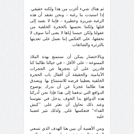
ثم هناك شيء أغرب من هذا ولكنه حقيقي.
إذا استبدت بنا رغبة – ونحن نعتقد أن هذه
الرغبة شريرة وخطيرة – فإننا لا نعمد إلى
قتلها ولكننا نحبسها بالحجرة الخلفية من
عقولنا ولكن حبسنا إياها لا يعنى أننا سوف لا
نحققها، على العكس إننا نعمل على تغذيتها
بالثرثرة والشائعات.
وبالاختصار يمكن أن نستمتع بهذه الملاذ
الممنوعة – على الأقل – في خيالنا طالما كنا
قادرين على أن نحجزها عن الحجرات
الأمامية. والحقيقة أن أقفال باب الحجرة
الخلفية يعطينا فرصه للاستمتاع بها. ويصدق
هذا طالما عجزنا عن أن ندرك بوضوح
الدوافع التي تدفعنا إلى هذا فإذا نحن أدركنا
هذه الدوافع بدا الخوف يدخل في نفوسنا
وعند ذلك نحاول أن نعثر على
"
كبش
الفداء
"
فنعكسها علي, ولذلك نثير غضبنا
عليه.
ومن الأهمية أن نبين هنا الهدف الذي تسعي