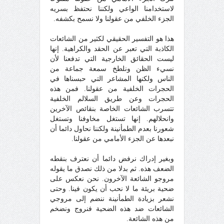
لاستخدامنا الواعي ولكننا نحتفظ بسريه
الجزء الخلفي من عقولنا ولا نسمح بكشفه.
هذا هو التفسير الحقيقي لكثير من الشائعات
الكاذبة التي تعبر عن الحقد والكراهية. إنها
ليست الحقائق الخارجية التي تدفعنا لأن
نسيء الظن ونلطخ سمعة جماعة من
الناس ولكنها المشاعر التي حبسناها في
الحجرات الخلفية من عقولنا. فمن هذه
الحجرات وعن طريق السلالم الخلفية
تتسرب الشائعات الخاصة بنقائص الآخرين
وانحلالهم. إنها تستغل مخاوفنا وتستغل
شعورنا بعدم الطمأنينة ولكننا نحاول دائما أن
نبعدها عن الجزء الأمامي من عقولنا.
وبغير إدراك نرفض دائما أن نعترف بنقطه
الضعف هذه. ثم بدلا من ذلك نصدق ما يقوله
مروجو الشائعة الآخرون. نحن نعكس على
ضحية بريئة ما لا نحب أن يكون فينا. وحتى
نشعر بزيادة الطمأنينة ننضم إلى مروجي
الشائعات ضد هذه الضحية فنروج ونضخم
من هذه الشائعة.