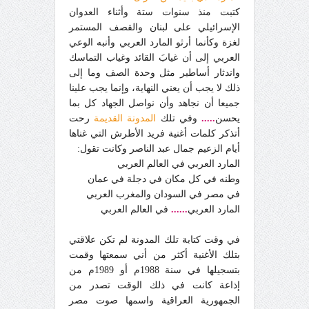
كتبت منذ سنوات ستة وأثناء العدوان
الإسرائيلي على لبنان والقصف المستمر
لغزة وكأنما أرثو المارد العربي وأنبه الوعي
العربي إلى أن غيابَ القائد وغياب التماسك
واندثار أساطير مثل وحدة الصف وما إلى
ذلك لا يجب أن يعني النهاية، وإنما يجب علينا
جميعا أن نجاهد وأن نواصل الجهاد كل بما
يحسن
.....
وفي تلك
المدونة القديمة
رحت
أتذكر كلمات أغنية فريد الأطرش التي غناها
أيام الزعيم جمال عبد الناصر وكانت تقول:
المارد العربي في العالم العربي
وطنه في كل مكان في دجلة في عمان
في مصر في السودان والمغرب العربي
المارد العربي
......
في العالم العربي
في وقت كتابة تلك المدونة لم تكن علاقتي
بتلك الأغنية أكثر من أني سمعتها وقمت
بتسجيلها في سنة 1988م أو 1989م من
إذاعة كانت في ذلك الوقت تصدر من
الجمهورية العراقية واسمها صوت مصر