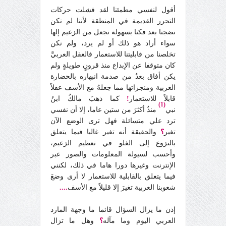
أقول لنفسي مطمئنا لقد فشلت حركات
التحرر القديمة في المنطقة لأننا لم نكن
نضجنا بعد فكنا بسهولة نجعل من الزعيم إلها
سواء أراد هو ذلك أو لم يرد، ولم نكن
تخلصنا من قابليتنا للاستعمار فالعقل العربيَّ
كان متوقفا عن الإبداع منذ قرونٍ طويلةٍ ولم
يكن أفاق بعدُ من صدمة انبهاره بالحضارة
الغربية ومنجزاتها مما جعلهُ مع الأسف عقلاً
قابلاً للاستعمار
!
كما ذهبَ مالكُ ابنُ
(1)
نبي
منذُ أكثرَ من ستين عاما، إلا أن نفسي
ترد علي متسائلة فهل ترى الوضع الآن
تغير
؟
والحقيقة أنه تغير غالبا فيما يتعلق
بالنزوع إلى الغلو في تعظيم الزعيم،
وأحسب لسيولة المعلومات والصور عبر
الإنترنت وغيرها دورا هاما في ذلك، لكنني
فيما يتعلق بالقابلية للاستعمار لا أرى وضعَ
شعوبنا العربية تغيرَ إلا قليلاً مع الأسف
....
إذن ما يزال السؤال قائما ما وجهة المارد
العربي اليوم وما مآله
؟
وهل ما تزال