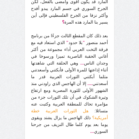
المارد قد يكون أقوى وأمضى بالفعل، لكن
الجرح السوري في جسم المارد يبدو أفدح
وأكثر نزفا من الجرح الفلسطيني فإلى أين
يسير بنا المارد هذه المرة
؟
بعد ذلك كان المقطع الثالث جزءًا من برنامج
أحمد منصور
"
بلا حدود
"
الذي استعاد فيه مع
فرقة التخت العربي أداء مجموعة من أكثر
أغاني الحقبة الناصرية تميزا ورسوخا في
وجدان الناس
...
وهي الحلقة التي شاهدتها
أثناء إذاعتها للمرة الأولى فأبكتني وأسعدتني
مثلما أبكتني الثورات العربية قدر ما
أسعدتني
....
إلا أن الهاجس الذي راودني منذ
الشهور الأولى للثورة المصرية ومع ارتفاع
وتيرة الشكوك في أن تلك الثورات جزء من
مؤامرة تحاك للمنطقة العربية وكتبت عنه
متسائلا:
هل الثورات العربية خطة
أمريكية؟
ذلك الهاجس ما يزال يشتد ويقوى
يوما بعد يوم كلما طال النزيف من جرحنا
السوري
...