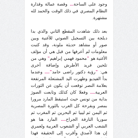
وجود على الساحة
...
وقصة عمالة وقذارة
النظام المصري في ذلك الوقت والحمد لله
مشتهرة.
بعد ذلك شاهدت المقطع الثاني والذي بدا
دبلجة بين التسجيل الصوتي للأغنية وبين
صور أو مشاهد حديثة ملونة، وقد كتبت
معلومات لم أعرفها من قبل هي أن مؤلف
الأغنية هو
"
محمود فهمي إبراهيم
"
وهي من
تلحين فريد الأطرش وإضافة أخرى
هي:
"
رؤية دكتور راضى حامد
"....
وعندما
بدأ الفيديو وظهرت اليد المشتعلة المرتفعة
بعلامة النصر توقعت أن يكون عن الثورات
العربية
....
وفعلا كان كذلك وتابعت الصورَ
بداية من تونس حيث استيقظ المارد مرورا
بمصر وبفرحة كل العرب بالثورة المصرية
ثم اليمن ثم ليبيا ثم البحرين ثم المغرب ثم
سوريا النازفة الجراح
....
المارد هنا هو
الشعب العربي أو الشعوب العربية ولعمري
إن هذا لأصدق وأقرب إلى الحقيقة فهذا