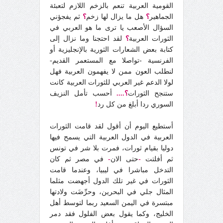
القومية العربية تنعم بالزخم اللازم لتعبئة
الجماهير
؟
هل ما يزال لها زخم
؟
ثم يفجؤني
السؤال الأصعب يا ترى ما هو العربي في
الثورات العربية
؟
لقد احتجنا وما نزال إلى
كتابة بعض الشعارات الثورية بالإنجليزية أو
الفرنسية -تواصلا مع المستعمر القديم-
لنطلب العون ممن لا يفهمون العربية فهل
لولا الدعم غير العربي للثورات العربية كانت
ستنجح الثورات
؟....
أحسب تأمل النزيف
السوري ردا أبلغ من كل رد
!
أستطيع اليوم أن أقول لقد قامت الثورات
العربية في الدول العربية التي يسمح فيها
دوليا بقيام ثورات، فمرت بلا شر في تونس
ثم أفلتت
-
حتى الان
-
في مصر ثم كان
التدخل مباشرا في ليبيا، وعندما قامت
الثورات في غير تلك الدول أجهضت مثلما
المثال جلي في البحرين، وحرِّضَت ولادتها
مبتسرة في اليمن السعيد ربما لتوسط أهل
الخليج، وكما يقول بعض الفلول فقد دمر