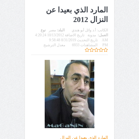
المارد الذي بعيدا عن
النزال 2012
الكاتب:
أ.د وائل أبو هندي
البلد:
مصر
نوع
العمل:
مدونة
تاريخ الاضافة 10/13/2012 4:20:24
AM
تاريخ التحديث 8/31/2019 9:58:48
PM
المشاهدات 6933
معدل الترشيح
المارد الذي بعيدا عن النزال