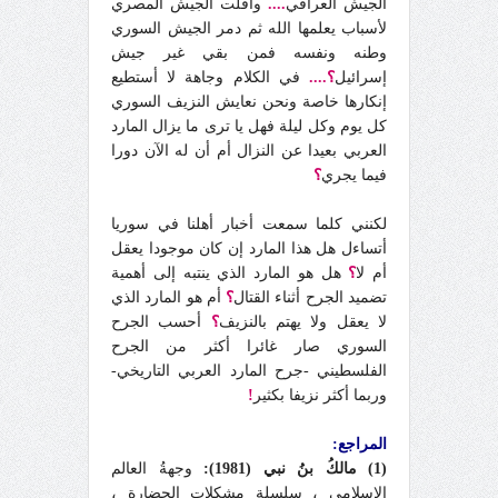
الجيش العراقي
....
وأفلت الجيش المصري
لأسباب يعلمها الله ثم دمر الجيش السوري
وطنه ونفسه فمن بقي غير جيش
إسرائيل
؟....
في الكلام وجاهة لا أستطيع
إنكارها خاصة ونحن نعايش النزيف السوري
كل يوم وكل ليلة فهل يا ترى ما يزال المارد
العربي بعيدا عن النزال أم أن له الآن دورا
فيما يجري
؟
لكنني كلما سمعت أخبار أهلنا في سوريا
أتساءل هل هذا المارد إن كان موجودا يعقل
أم لا
؟
هل هو المارد الذي ينتبه إلى أهمية
تضميد الجرح أثناء القتال
؟
أم هو المارد الذي
لا يعقل ولا يهتم بالنزيف
؟
أحسب الجرح
السوري صار غائرا أكثر من الجرح
الفلسطيني -جرح المارد العربي التاريخي-
وربما أكثر نزيفا بكثير
!
المراجع:
(1) مالكُ بنُ نبي (1981):
وجهةُ العالم
الإسلامي ، سلسلة مشكلات الحضارة ،