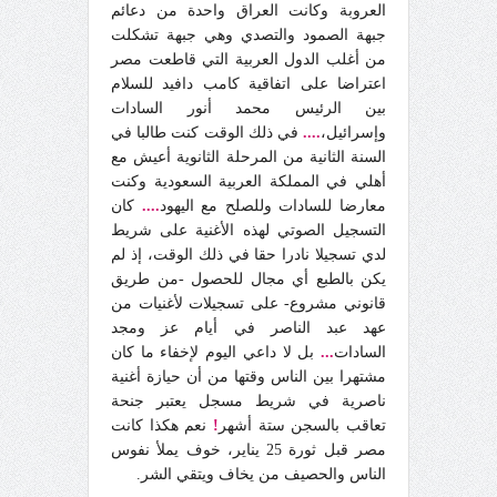
العروبة وكانت العراق واحدة من دعائم
جبهة الصمود والتصدي وهي جبهة تشكلت
من أغلب الدول العربية التي قاطعت مصر
اعتراضا على اتفاقية كامب دافيد للسلام
بين الرئيس محمد أنور السادات
وإسرائيل،
....
في ذلك الوقت كنت طالبا في
السنة الثانية من المرحلة الثانوية أعيش مع
أهلي في المملكة العربية السعودية وكنت
معارضا للسادات وللصلح مع اليهود
....
كان
التسجيل الصوتي لهذه الأغنية على شريط
لدي تسجيلا نادرا حقا في ذلك الوقت، إذ لم
يكن بالطبع أي مجال للحصول
-
من طريق
قانوني مشروع- على تسجيلات لأغنيات من
عهد عبد الناصر في أيام عز ومجد
السادات
...
بل لا داعي اليوم لإخفاء ما كان
مشتهرا بين الناس وقتها من أن حيازة أغنية
ناصرية في شريط مسجل يعتبر جنحة
تعاقب بالسجن ستة أشهر
!
نعم هكذا كانت
مصر قبل ثورة 25 يناير، خوف يملأ نفوس
الناس والحصيف من يخاف ويتقي الشر.