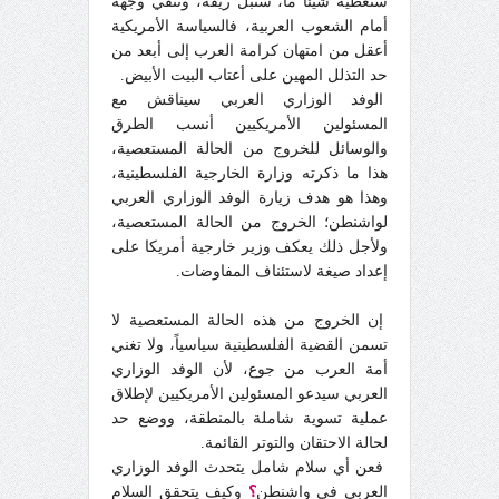
ستعطيه شيئاً ما، ستبل ريقه، وتنقي وجهه
أمام الشعوب العربية، فالسياسة الأمريكية
أعقل من امتهان كرامة العرب إلى أبعد من
حد التذلل المهين على أعتاب البيت الأبيض.
الوفد الوزاري العربي سيناقش مع
المسئولين الأمريكيين أنسب الطرق
والوسائل للخروج من الحالة المستعصية،
هذا ما ذكرته وزارة الخارجية الفلسطينية،
وهذا هو هدف زيارة الوفد الوزاري العربي
لواشنطن؛ الخروج من الحالة المستعصية،
ولأجل ذلك يعكف وزير خارجية أمريكا على
إعداد صيغة لاستئناف المفاوضات.
إن الخروج من هذه الحالة المستعصية لا
تسمن القضية الفلسطينية سياسياً، ولا تغني
أمة العرب من جوع، لأن الوفد الوزاري
العربي سيدعو المسئولين الأمريكيين لإطلاق
عملية تسوية شاملة بالمنطقة، ووضع حد
لحالة الاحتقان والتوتر القائمة.
فعن أي سلام شامل يتحدث الوفد الوزاري
العربي في واشنطن
؟
وكيف يتحقق السلام