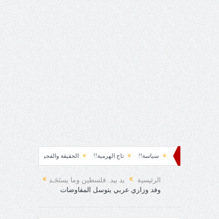
ظة نشوة!!
سياسة!!
تاج الهرمية!!
الحقيقة والفجيعة!!
لِقاءُ في المَطَرِ!
الفرح المفاجئ!
الرئيسية
يد بيد..فلسطين وما يستَجَـد
وفد وزاري عربي يتوسل المفاوضات