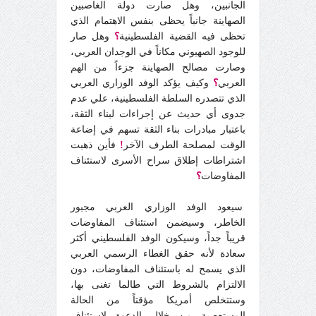
الجانبين، وهل صارت دولة الغاصبين
الصهاينة جانباً يحظى بنفس الاهتمام الذي
تحظى فيه القضية الفلسطينية
؟
وهل صار
للوجود الصهيوني مكاناً في الوجدان العربي،
وصارت مصالح الصهاينة جزءاً من الهم
العربي
؟
وكيف يؤكد الوفد الوزاري العربي
الذي تتصدره السلطة الفلسطينية، علي عدم
جدوى أي حديث عن إجراءات لبناء الثقة،
باعتبار مبادرات بناء الثقة تسهم في إضاعة
الوقت لمصلحة الطرف الآخر
!
فأين ذهبت
اشتراطات إطلاق سراح الأسرى لاستئناف
المفاوضات
؟
سيعود الوفد الوزاري العربي مجبور
الخاطر، وسيضمن استئناف المفاوضات
قريباً جداً، وسيكون الوفد الفلسطيني أكثر
سعادة لأنه حقق الغطاء الرسمي العربي
الذي يسمح له باستئناف المفاوضات، دون
الالتزام بالشروط التي طالما تغنى بها،
وستتخلص أمريكا مؤقتاً من الحالة
المستعصية من خلال الدعوة لاستئناف