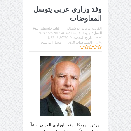
وفد وزاري عربي يتوسل
المفاوضات
الكاتب:
د. فايز أبو شمالة
البلد:
فلسطين
نوع
العمل:
مدونة
تاريخ الاضافة 5/6/2013 9:52:47
AM
تاريخ التحديث 8/7/2019 8:32:13
PM
المشاهدات 5250
معدل الترشيح
لن ترد أمريكا الوفد الوزاري العربي خائباً،