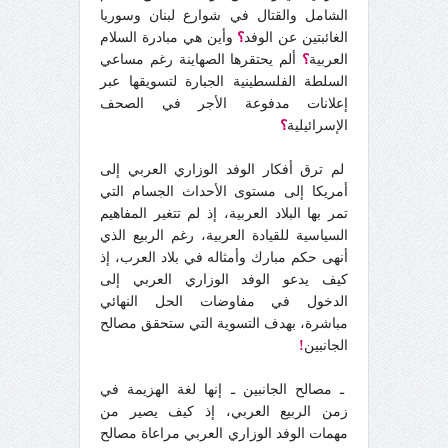
الشامل والقتال في شوارع لبنان وسوريا
الغائبتين عن الوفد
؟
وأين هي مبادرة السلام
العربية
؟
ألم يحتقرها الصهاينة رغم مساعي
السلطة الفلسطينية الجبارة لتسويقها عبر
إعلانات مدفوعة الأجر في الصحف
الإسرائيلية
؟
لم ترق أفكار الوفد الوزاري العربي إلى
أمريكا إلى مستوى الأحداث الجسام التي
تمر بها البلاد العربية، إذ لم تتغير المفاهيم
السياسية للقيادة العربية، رغم الربيع الذي
أنهى حكم مبارك وأمثاله في بلاد العرب، إذ
كيف يدعو الوفد الوزاري العربي إلى
الدخول في مفاوضات الحل النهائي
مباشرة، بهدف التسوية التي ستحقق مصالح
الجانبين
!
ـ مصالح الجانبين ـ إنها لغة الهزيمة في
زمن الربيع العربي، إذ كيف يصير من
مهمات الوفد الوزاري العربي مراعاة مصالح