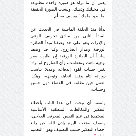
يعني أن ما تراه هو صورة واحدة مطبوعة
في مخيلتك وذهنك، وليست الصورة الحقيقة
لما يبدو أمامك
"
يوسف مسلَّم.
بدأنا منذ الحلقة الماضية في الحديث عن
المبدأ الثاني من مبادئ تحريف الوعي
والإدراك وهو على حد وصفنا مبدأ الطائرة
الورقية ومدار الصاروخ، وكنا قد وصفنا
سابقاً أن الطائرة الورقية إن طارت بغير
توجيه تاهت وتحطمت، وأن الصاروخ لو ترك
بغير حساب لقوة إندفاعه ومدىً يناسب
دورانه لتاه وفقد اتجاهه وتوجهه، وهكذا
العقل حين نطلقه في الفضاء دون حسبةٍ
وحساب.
واتفقنا أن نبحث في هذا الباب بأخطاء
التفكير والمغالطات المنطقية الأساسية
المعتمدة في علم النفس المعرفي العلاجي،
وسوف نتحدث اليوم بإذن الله عن رابع
أخطاء التفكير حسب التصنيف وهو
"
التعميم