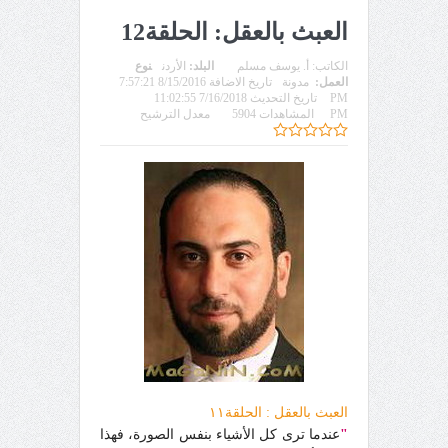
العبث بالعقل: الحلقة12
الكاتب:
أ. يوسف مسلم
البلد:
الأردن
نوع
العمل:
مدونة
تاريخ الاضافة 8/15/2016 7:57:21
PM
تاريخ التحديث 7/16/2018 11:02:55
PM
المشاهدات 5904
معدل الترشيح
العبث بالعقل : الحلقة١١
"
عندما ترى كل الأشياء بنفس الصورة، فهذا