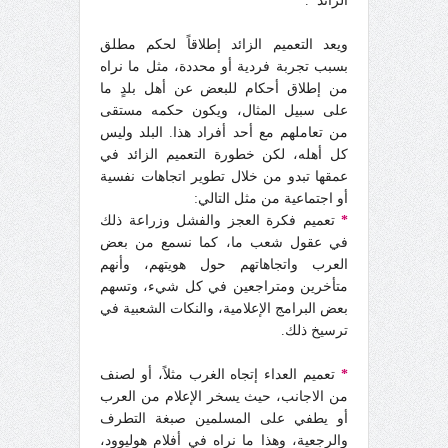
الزائد
"
.
ويعد التعميم الزائد إطلاقاً لحكم مطلق
بسبب تجربة فردية أو محددة، مثل ما نراه
من إطلاق أحكام للبعض عن أهل بلدٍ ما
على سبيل المثال، ويكون حكمه مستقى
من تعاملهم مع أحد أفراد هذا. البلد وليس
كل أهله، لكن خطورة التعميم الزائد في
عمقها تبدو من خلال تطوير اتجاهات نفسية
أو اجتماعية من مثل التالي:
*
تعميم فكرة العجز والفشل وزراعة ذلك
في عقول شعب ما، كما نسمع من بعض
العرب واتجاهاتهم حول هويتهم، وأنهم
متأخرين ومتراجعين في كل شيء، وتسهم
بعض البرامج الإعلامية، والنكات الشعبية في
ترسيخ ذلك.
*
تعميم العداء إتجاه الغرب مثلاً، أو لصنف
من الاجانب، حيث يسخر الإعلام من العرب
أو يطفي على المسلمين صبغة التطرف
والرجعية، وهذا ما نراه في أفلام هوليوود،