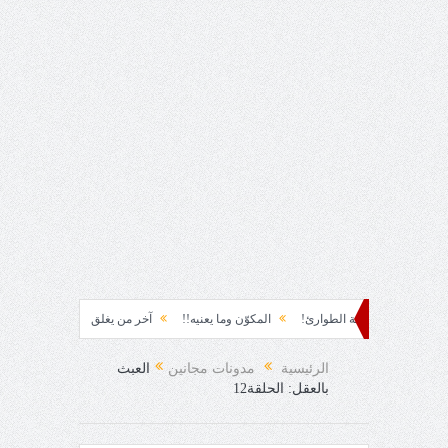
ابتسامة الطوارئ!
المكوّن وما يعنيه!!
آخر من يغلق عينيه!
عباس محمود 
الرئيسية
مدونات مجانين
العبث
بالعقل: الحلقة12