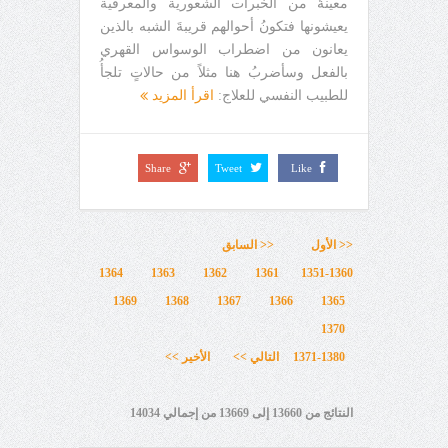
معينةٌ من الخبرات الشعورية والمعرفية
يعيشونها فتكونُ أحوالهم قريبةَ الشبه بالذين
يعانون من اضطراب الوسواس القهري
بالفعل وسأضربُ هنا مثلاً من حالاتٍ تلجأُ
للطبيب النفسي للعلاج:
اقرأ المزيد
Share
Tweet
Like
<< الأول
<< السابق
1364
1363
1362
1361
1351-1360
1369
1368
1367
1366
1365
1370
1371-1380
التالي >>
الأخير >>
النتائج من 13660 إلى 13669 من إجمالي 14034