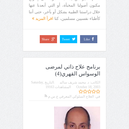
مكنون أصولنا المخبأة، أو التي أبعدنا عنها
خلال دراستنا الطبية بشكل أو بآخر، حتى أننا
كأطباء نفسيين مسلمين، كنا
اقرأ المزيد
Share
Tweet
Like
برنامج علاج ذاتي لمرضى
الوسواس القهري(4)
الكاتب:
د. محمد شريف سالم
التاريخ
Saturday,
October 18, 2003
المشاهدات 19163
في:
العلاج السلوكي المعرفي ع.س.م