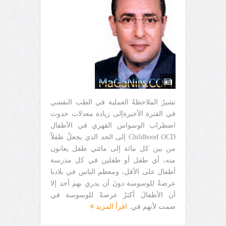
تشيرُ الملاحظةُ العملية في الطب النفسي
في الفترة الأخيرةإلى زيادة معدلات حدوث
اضطراب الوسواس القهري في الأطفال
Childhood OCD إلى الحد الذي يجعلُ طفلاً
من بين كل مائة إلى مائتي طفل يعانون
منه، أي طفل أو طفلين في كل مدرسة
أطفال على الأقل، ومعظم الناس في بلادنا
عرضةٌ للوسوسة دونَ أن يدري بهم أحد إلا
أن الأطفالَ أكثرُ عرضةً للوسوسة في
صمت لأنهم في.
اقرأ المزيد