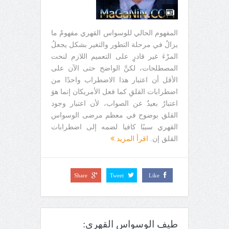
المفهوم الحالي للوسواس القهري مفهومٌ ما
يزالُ في مرحلة التطور والتغير بشكل يجعلُ
المرْءَ غير قادرٍ على التعميم اللازم لنحت
المصطلحات، لكنَّ الواضح حتى الآن على
الأقل أن اعتبار هذا الاضطراب واحدًا من
اضطرابات القلقِ كما فعل الأمريكان إنما هوَ
اعتبارٌ بعيدٌ عن الصواب، لأن اعتبار وجود
القلق بوضوح في معظم مرضى الوسواس
القهري سببًا كافيا لضمه إلى اضطرابات
القلق إن.
اقرأ المزيد
Share
Tweet
Like
طيف الوسواس القهري: