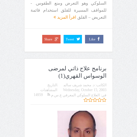
السلوكي وهو التعرض ومنع الطقوس. -
للمواقف المسيرة للقلق استخدام قائمة
التعريض – القلق
اقرأ المزيد
Share
Tweet
Like
برنامج علاج ذاتي لمرضى
الوسواس القهري(1)
الكاتب:
د. محمد شريف سالم
التاريخ
Wednesday, October 15, 2003
المشاهدات
14959
في:
العلاج السلوكي المعرفي ع.س.م