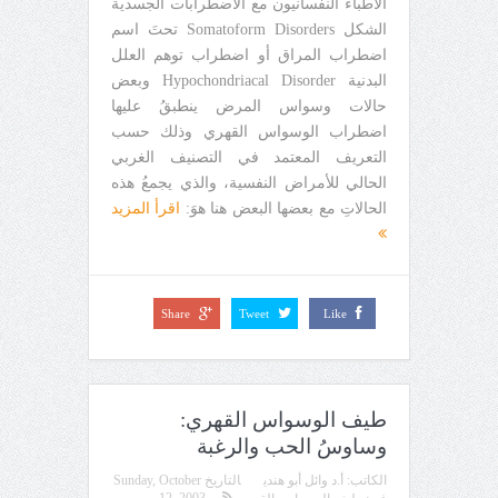
الأطباءُ النفسانيون مع الاضطرابات الجسدية
الشكل Somatoform Disorders تحتَ اسم
اضطراب المراق أو اضطراب توهم العلل
البدنية Hypochondriacal Disorder وبعض
حالات وسواس المرض ينطبقُ عليها
اضطراب الوسواس القهري وذلك حسب
التعريف المعتمد في التصنيف الغربي
الحالي للأمراض النفسية، والذي يجمعُ هذه
الحالاتِ مع بعضها البعض هنا هوَ:
اقرأ المزيد
Share
Tweet
Like
طيف الوسواس القهري:
وساوسُ الحب والرغبة
الكاتب:
أ.د وائل أبو هندي
التاريخ
Sunday, October