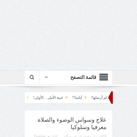
قائمة التصفح
م أرسلها!
أيامنا!!
خيبة الأمل.... الأولى!
خذ وطالب
قطار المصالح!!
علاج وسواس الوضوء والصلاة
معرفيا وسلوكيا
الكاتب:
د. محمد شريف سالم
التاريخ
Tuesday,