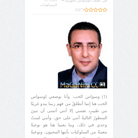
12, 2003
في:
طيف الوسواس القهري
المشاهدات
16275
(1) وسواس الحب: وأنا بوضعي لوسواس
الحب هنا إنما أنطلقُ من فهم ربما يبدو غريبًا
من طبيبٍ نفسي إلا أنني أتمنى أن تبينَ
السطورُ التاليةُ أنني على حق، وأنني لستُ
وحدي في ذلك، وما يعنينا هنا هو نوعيةٌ
معينةٌ من السلوكيات يأتيها المحبون، ونوعيةٌ