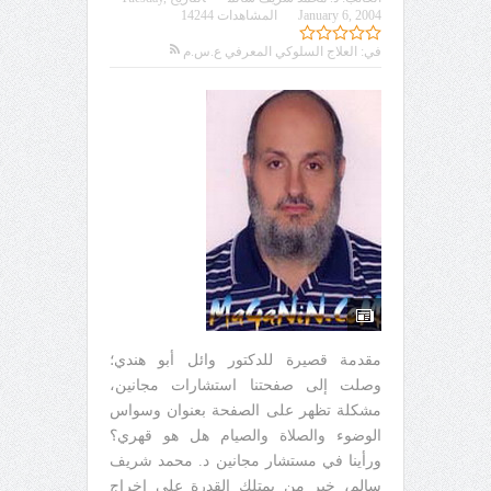
January 6, 2004
المشاهدات 14244
في:
العلاج السلوكي المعرفي ع.س.م
مقدمة قصيرة للدكتور وائل أبو هندي؛
وصلت إلى صفحتنا استشارات مجانين،
مشكلة تظهر على الصفحة بعنوان وسواس
الوضوء والصلاة والصيام هل هو قهري؟
ورأينا في مستشار مجانين د. محمد شريف
سالم، خير من يمتلك القدرة على إخراج