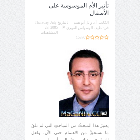
تأثير الأم الموسوسة على
الأطفال
الكاتب:
أ.د وائل أبو هندي
التاريخ
Thursday, July
28, 2005
في:
طيف الوسواس القهري
المشاهدات
15370
يعتبرُ هذا المبحثُ من المباحثِ التي لم تلقَ
ما تستحقُّ من الاهتمام حتى الآن، ولعل
السرَّ في ذلك يرجعُ إلى أن طب نفس