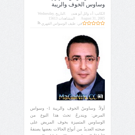
وساوس الخوف والريبة
الكاتب:
أ.د وائل أبو هندي
التاريخ
Wednesday,
August 31, 2005
المشاهدات 15613
في:
طيف الوسواس القهري
أولاً: وساوسُ الخوف والريبة 1- وسواس
المرض: ويندرجُ تحتَ هذا النوع من
الوساوس المتميزة بخوف المريض على
صحته العديدُ من أنواع الحالات بعضها يصنفهُ