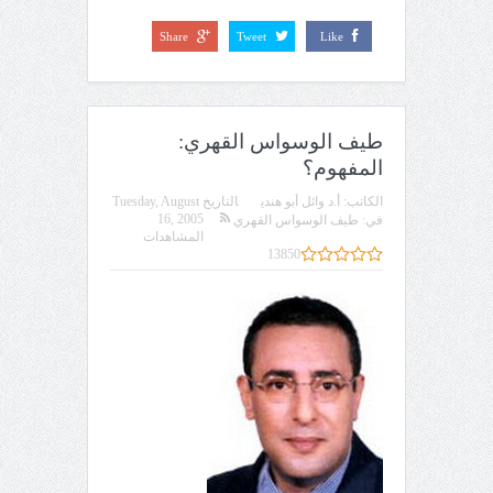
Share
Tweet
Like
طيف الوسواس القهري:
المفهوم؟
الكاتب:
أ.د وائل أبو هندي
التاريخ
Tuesday, August
16, 2005
في:
طيف الوسواس القهري
المشاهدات
13850