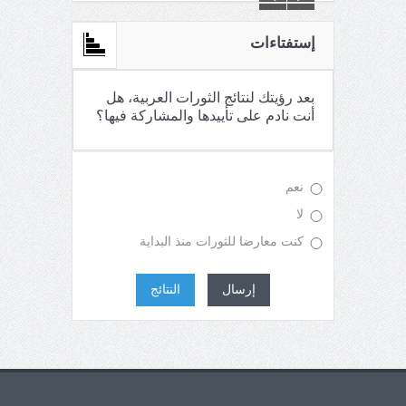
إستفتاءات
بعد رؤيتك لنتائج الثورات العربية، هل
أنت نادم على تأييدها والمشاركة فيها؟
نعم
لا
كنت معارضا للثورات منذ البداية
إرسال
النتائج