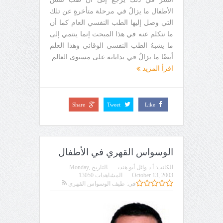
الأطفال ما يزالُ في مرحلة متأخرةٍ عن تلك
التي وصل إليها الطب النفسي العام كما أن
ما نتكلم عنه في هذا المبحث إنما ينتمي إلى
ما يشبهُ الطب النفسي الوقائي وهذا العلم
أيضًا ما يزالُ في بداياته على مستوى العالم.
اقرأ المزيد
Share
Tweet
Like
الوسواس القهري في الأطفال
الكاتب:
أ.د وائل أبو هندي
التاريخ
Monday,
October 13, 2003
المشاهدات 13050
في:
طيف الوسواس القهري