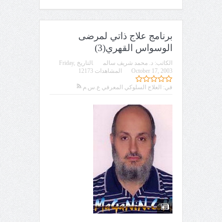
برنامج علاج ذاتي لمرضى
الوسواس القهري(3)
الكاتب:
د. محمد شريف سالم
التاريخ
Friday,
October 17, 2003
المشاهدات 12173
في:
العلاج السلوكي المعرفي ع.س.م