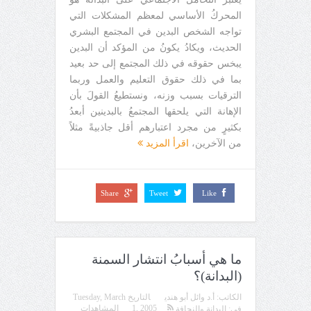
المحركُ الأساسي لمعظم المشكلات التي
تواجه الشخص البدين في المجتمع البشري
الحديث، ويكادُ يكونُ من المؤكد أن البدين
يبخس حقوقه في ذلك المجتمع إلى حد بعيد
بما في ذلك حقوق التعليم والعمل وربما
الترقيات بسبب وزنه، ونستطيعُ القولَ بأن
الإهانة التي يلحقها المجتمعُ بالبدينين أبعدُ
بكثيرٍ من مجرد اعتبارهم أقل جاذبيةً مثلاً
من الآخرين،
اقرأ المزيد
Share
Tweet
Like
ما هي أسبابُ انتشار السمنة
(البدانة)؟
الكاتب:
أ.د وائل أبو هندي
التاريخ
Tuesday, March
1, 2005
المشاهدات
في:
البدانة والنحافة