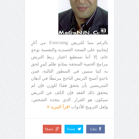
بالرغم مما للتريض Exercising من آثارٍ
إيجابيةٍ على الصحة الجسدية والنفسية بوجهٍ
عام، إلا أننا نستطيع اعتبار ربط التريض
ببرامج الحمية المنحفة بمثابةٍ ظلم كبيرٍ لحق
به كما سنبين في السطور التالية، فمن
ناحيةٍ أصبح التريض الناجح مرتبطًا في أذهان
المتريضين بأن يحققَ فقدًا للوزن فإن لم
يتحقق ذلك الفقد فإن الكف عن التريض
سيكون هو القرار الذي يتخذه الشخص،
ولعل الترويج للأدوات
اقرأ المزيد
Share
Tweet
Like