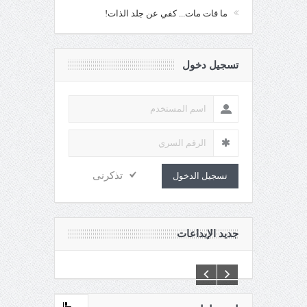
ما فات مات... كفي عن جلد الذات!
تسجيل دخول
تذكرنى
تسجيل الدخول
جديد الإبداعات
C:\Inetpub\vhosts\maganin.com\httpdocs\creations\new\