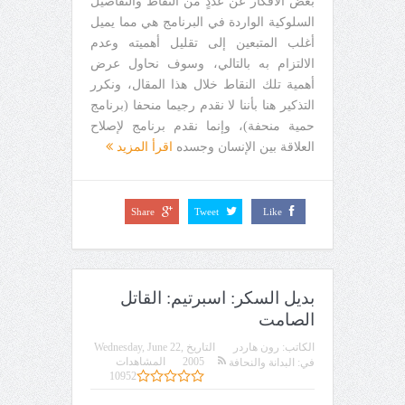
بعض الأفكار عن عددٍ من النقاط والتفاصيل
السلوكية الواردة في البرنامج هي مما يميل
أغلب المتبعين إلى تقليل أهميته وعدم
الالتزام به بالتالي، وسوف نحاول عرض
أهمية تلك النقاط خلال هذا المقال، ونكرر
التذكير هنا بأننا لا نقدم رجيما منحفا (برنامج
حمية منحفة)، وإنما نقدم برنامج لإصلاح
العلاقة بين الإنسان وجسده
اقرأ المزيد
Share
Tweet
Like
بديل السكر: اسبرتيم: القاتل
الصامت
الكاتب:
رون هاردر
التاريخ
Wednesday, June 22,
2005
المشاهدات
في:
البدانة والنحافة
10952