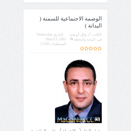
الوصمة الاجتماعية للسمنة (
البدانة )
الكاتب:
أ.د وائل أبو هندي
التاريخ
Wednesday,
March 9, 2005
في:
البدانة والنحافة
المشاهدات 11349
يعتبرُ التحاملُ الاجتماعيُّ على البدانة هو