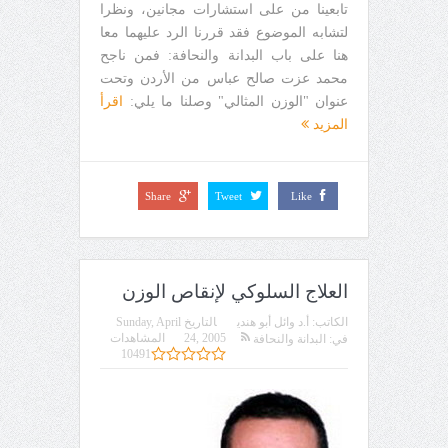
تابعينا من على استشارات مجانين، ونظرا
لتشابه الموضوع فقد قررنا الرد عليهما معا
هنا على باب البدانة والنحافة: فمن ناجح
محمد عزت صالح عباس من الأردن وتحت
عنوان "الوزن المثالي" وصلنا ما يلي:
اقرأ
المزيد
Share
Tweet
Like
العلاج السلوكي لإنقاص الوزن
الكاتب:
أ.د وائل أبو هندي
التاريخ
Sunday, April
24, 2005
المشاهدات
في:
البدانة والنحافة
10491