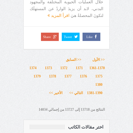
خلال العمليات الحيوية المختلفة والمجهود
البدني، لابد أن يزيدَ الواردُ عن المستهلَك
لتكونَ المحصلةُ هيَ
اقرأ المزيد
Share
Tweet
Like
<< الأول
<< السابق
1374
1373
1372
1371
1361-1370
1379
1378
1377
1376
1375
1380
1381-1390
التالي >>
الأخير >>
النتائج من 13718 إلى 13727 من إجمالي 14034
اختر مقالات الكاتب