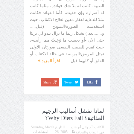
الطبية، كانت له بلا شك فوائده، مثلما كانت
له أضراره وإن خفيت، فأما الفوائد فكانت
مثلا للدعاية لعقار معين لعلاج الاكتئاب، حيث
استخدمت الصورة/النموذج (قبل.....
و.......بعد ) بشكل ربما ما يزال يبدو لي بريئا
حتى الآن -أو بحسب ما وَعِيتُ مما رأيت-،
حيث تُقدم للطبيب النفسي صورتان الأولى
تمثل المريض/المريضة في حالة الاكتئاب أو
القلق أو كليهما قبل........
اقرأ المزيد
Share
Tweet
Like
لماذا تفشل أساليب الرجيم
الغذائية؟ Why Diets Fail؟
الكاتب:
أ.د وائل أبو هندي
التاريخ
Saturday, March
26, 2005
المشاهدات
في:
البدانة والنحافة