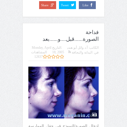
Share
Tweet
Like
فداحة
الصورة......قبل....و......بعد
الكاتب:
أ.د وائل أبو هندي
التاريخ
Monday, April
18, 2005
المشاهدات
في:
البدانة والنحافة
12837
إدخال الصورة/النموذج في حقل الممارسة