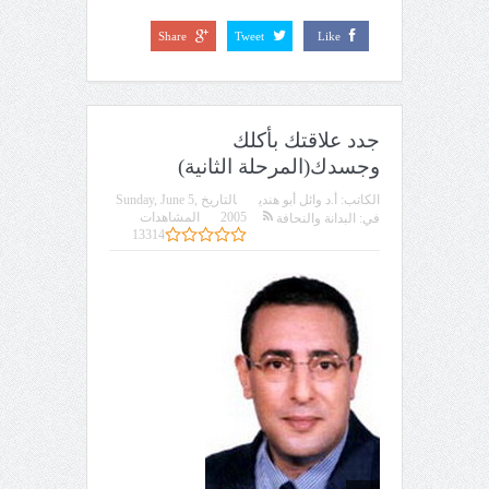
Share
Tweet
Like
جدد علاقتك بأكلك
وجسدك(المرحلة الثانية)
الكاتب:
أ.د وائل أبو هندي
التاريخ
Sunday, June 5,
2005
المشاهدات
في:
البدانة والنحافة
13314