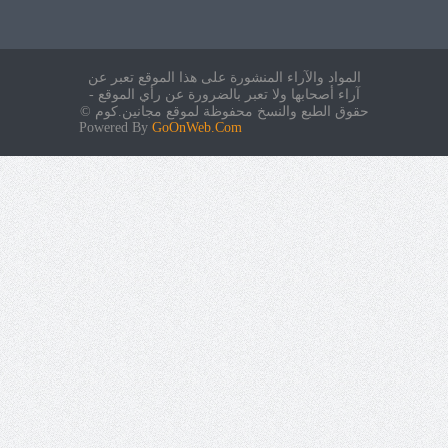
المواد والآراء المنشورة على هذا الموقع تعبر عن
آراء أصحابها ولا تعبر بالضرورة عن رأي الموقع -
حقوق الطبع والنسخ محفوظة لموقع مجانين.كوم ©
Powered By
GoOnWeb.Com