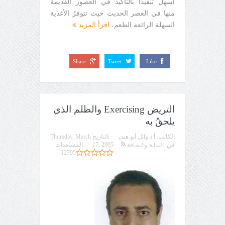
أسهلَ تنفيذًا بالتأكيد في العصور القديمة
منها في العصر الحديث حيث تتوفرُ الأغذية
السهلة الرائعة الطعم،
اقرأ المزيد
Share
Tweet
Like
التريض Exercising والظلم الذي
يلحقُ به
الكاتب:
أ.د وائل أبو هندي
التاريخ
Thursday, March
17, 2005
المشاهدات
في:
البدانة والنحافة
12795