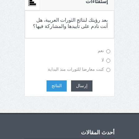
إستفتاءات
بعد رؤيتك لنتائج الثورات العربية، هل
أنت نادم على تأييدها والمشاركة فيها؟
نعم
لا
كنت معارضا للثورات منذ البداية
إرسال
النتائج
أحدث المقالات