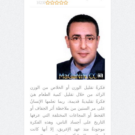
10230
فكرةُ تقليل الوزن أو الخلاص من الوزن
الزائد من خلال تقليل كمية الطعام هيَ
فكرةٌ تقليديةٌ قديمة، ربما تعلمها الإنسانُ
على مر السنين من ملاحظة أثر الجفاف أو
القحط أو المجاعات المختلفة التي عرفها
التاريخ على أجساد الناس، وهذه الفكرة
موجودةٌ منذ عهد الإغريق، إلا أنها كانت