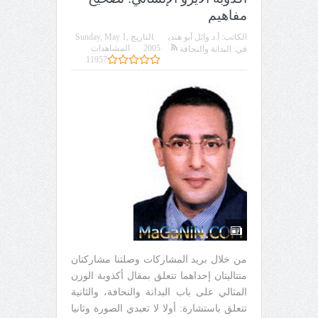
مفاهيم
الكاتب:
أ.د وائل أبو هندي
التاريخ
Sunday, May 1,
2005
المشاهدات
في:
البدانة والنحافة
11957
من خلال بريد المشاركات وصلتنا مشاركتان
متتاليتان إحداهما تتعلق بمقال أكذوبة الوزن
المثالي على باب البدانة والنحافة، والثانية
تتعلق باستشارة: أولا لا تعبدي الصورة وثانيا