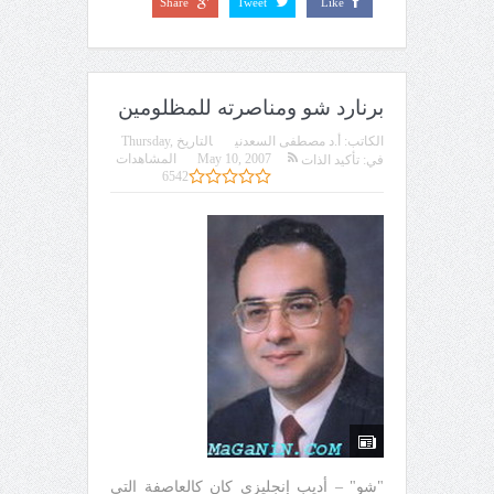
Share
Tweet
Like
برنارد شو ومناصرته للمظلومين
الكاتب:
أ.د مصطفى السعدني
التاريخ
Thursday,
May 10, 2007
المشاهدات
في:
تأكيد الذات
6542
"شو" – أديب إنجليزي كان كالعاصفة التي