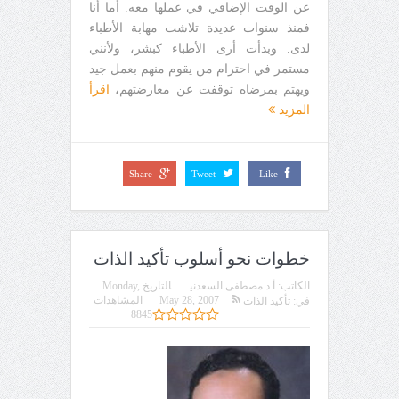
عن الوقت الإضافي في عملها معه. أما أنا
فمنذ سنوات عديدة تلاشت مهابة الأطباء
لدى. وبدأت أرى الأطباء كبشر، ولأنني
مستمر في احترام من يقوم منهم بعمل جيد
ويهتم بمرضاه توقفت عن معارضتهم،
اقرأ
المزيد
Share
Tweet
Like
خطوات نحو أسلوب تأكيد الذات
الكاتب:
أ.د مصطفى السعدني
التاريخ
Monday,
May 28, 2007
المشاهدات
في:
تأكيد الذات
8845