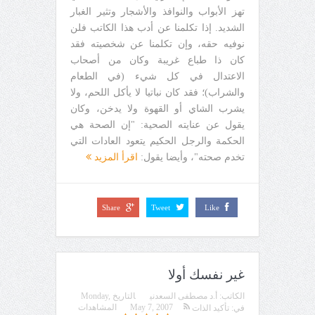
تهز الأبواب والنوافذ والأشجار وتثير الغبار
الشديد. إذا تكلمنا عن أدب هذا الكاتب فلن
نوفيه حقه، وإن تكلمنا عن شخصيته فقد
كان ذا طباع غريبة وكان من أصحاب
الاعتدال في كل شيء (في الطعام
والشراب)؛ فقد كان نباتيا لا يأكل اللحم، ولا
يشرب الشاي أو القهوة ولا يدخن، وكان
يقول عن عنايته الصحية: "إن الصحة هي
الحكمة والرجل الحكيم يتعود العادات التي
تخدم صحته"، وأيضا يقول:
اقرأ المزيد
Share
Tweet
Like
غير نفسك أولا
الكاتب:
أ.د مصطفى السعدني
التاريخ
Monday,
May 7, 2007
المشاهدات
في:
تأكيد الذات