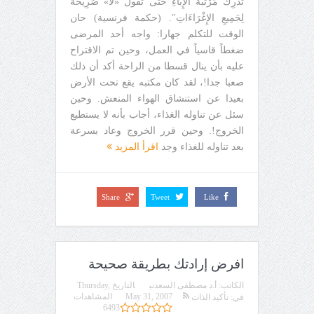
تُدْرِكَ مَرْتَبةَ الإِبَاءِ حَتَّى تَقُولَ «لا» صَرِيحَةً
لِجَمِيعِ الإِغْرَاءَاتِ". (حكمة فرنسية) حان
الوقت للتكلم جهارا: واجه أحد المرضى
ضغطاً قاسياً في العمل، وحين تم الاقتراح
عليه بأن ينال قسطا من الراحة أكد أن ذلك
صعبا جدا!، لقد كان مكتبه يقع تحت الأرض
بعيدا عن استنشاق الهواء المنعش. وحين
سئل عن تناوله الغذاء، أجاب بأنه لا يستطيع
الخروج!. وحين قرر الخروج وعاد بسرعة
بعد تناوله للغذاء وجد
اقرأ المزيد
Share
Tweet
Like
افرض إرادتك بطريقة صحيحة
الكاتب:
أ.د مصطفى السعدني
التاريخ
Thursday,
May 31, 2007
المشاهدات
في:
تأكيد الذات
6493