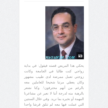
يحكي هذا المريض قصته فيقول: في بداية
زواجي كنت طالبا في الجامعة وكانت
زوجتي تعمل ممرضة لدى طبيب مشهور
وكان يعطي مرتبا شحيحا للعاملين معه
بالرغم من أنهم محترفون!. وكنا نشعر
بالرهبة منه لدرجة أننا لا نعبر عن مشاعرنا
المهمة أو نخبره بما نريد. وفي خلال السنتين
التي عملت فيها معه لم تتلق قرشا واحدا