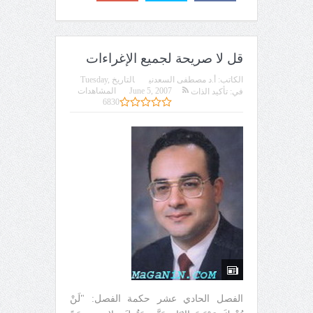
قل لا صريحة لجميع الإغراءات
الكاتب:
أ.د مصطفى السعدني
التاريخ
Tuesday,
June 5, 2007
المشاهدات
في:
تأكيد الذات
6830
الفصل الحادي عشر حكمة الفصل: "لَنْ