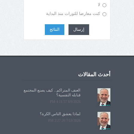
لا
كنت معارضا للثورات منذ البداية
إرسال
النتائج
أحدث المقالات
العنف المتراكم... كيف يصنع المجتمع
قنابله النفسية؟
8/9/2026 4:11:57 PM
لماذا يعشق الناس الكرة؟
7/13/2026 2:27:26 PM