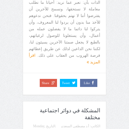
الذات بأن: نعبر عما نريد: أحيانا ما نطلب
معاملة لا نستحقها، ونسمح للآخرين أن
يفترضوا أننا لا نهتم بحقوقنا. فنحن ندعوهم
للأخذ منا بدون أن يردوا لنا المعروف، وأن
يتركوا لنا دائما ما لا يفضلون عمله من
أعمال، وأن يستغلونا للوصول لرغباتهم،
بالطبع لا يجعل صمتنا الآخرين يسيئون لنا،
لكننا نحن الداعين لذلك عن طريق إعطائهم
فرصة الهروب من العقاب على ذلك.
اقرأ
المزيد
Share
Tweet
Like
المشكلة في دوائر اجتماعية
مختلفة
الكاتب:
أ.د مصطفى السعدني
التاريخ
Monday,