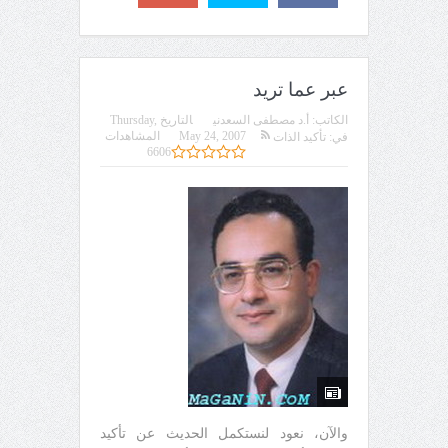
عبر عما تريد
الكاتب:
أ.د مصطفى السعدني
التاريخ
Thursday,
May 24, 2007
المشاهدات
في:
تأكيد الذات
6606
والآن، نعود لنستكمل الحديث عن تأكيد