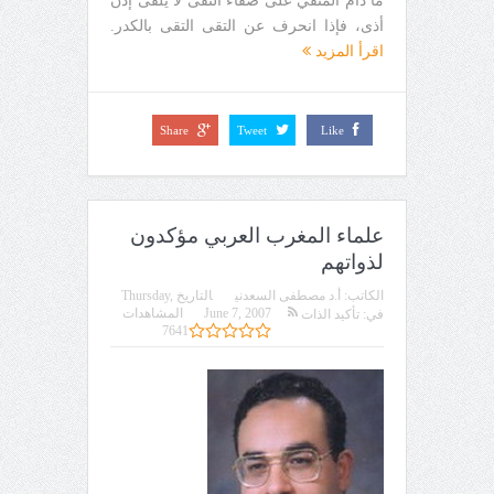
ما دام المتقي على صفاء التقى لا يلقى إذن
أذى، فإذا انحرف عن التقى التقى بالكدر.
اقرأ المزيد
Share
Tweet
Like
علماء المغرب العربي مؤكدون
لذواتهم
الكاتب:
أ.د مصطفى السعدني
التاريخ
Thursday,
June 7, 2007
المشاهدات
في:
تأكيد الذات
7641