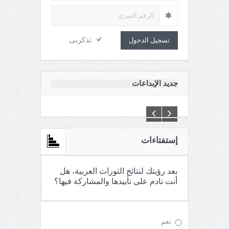
تذكرنى
تسجيل الدخول
جديد الإبداعات
C:\Inetpub\vhosts\maganin.com\httpdocs\creations\new\
إستفتاءات
بعد رؤيتك لنتائج الثورات العربية، هل
أنت نادم على تأييدها والمشاركة فيها؟
نعم