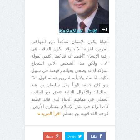
أحيانا يكون الإنسان مُتأكداً من العواقب
المريرة لقولة "لا"، وقد تكون العاقبة هي
رقبة الإنسان "أقصد أنه قد يُقتل كثمن لقولة
"لا"، ولكن هذا الشخص الأبي الشجاع
المؤكد لذاته يضحي بحياته رخيصة في سبيل
تأكيده لذاته!، ولا يأبه لمن يوجه له قول "لا"
ولو كان خليفة قوياً مثل سليمان بن عبد
الملك!!؛ والأقوال التالية تتفق مع الجانب
العملي في مفاهيم الحياة لدى قائد عظيم
كان الرائد في نشر الإسلام بمشارق الأرض،
فرحم الله قتيبة بن مسلم.
اقرأ المزيد
Share
Tweet
Like