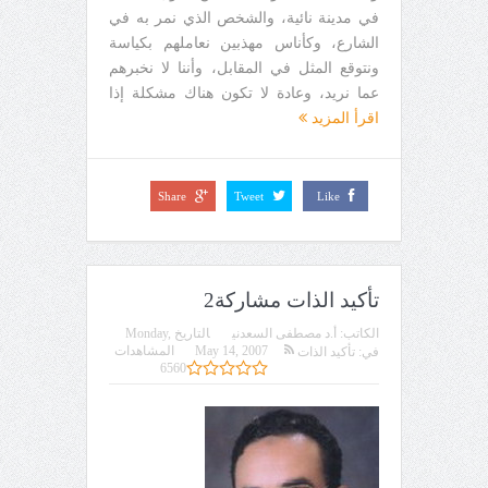
في مدينة نائية، والشخص الذي نمر به في
الشارع، وكأناس مهذبين نعاملهم بكياسة
ونتوقع المثل في المقابل، وأننا لا نخبرهم
عما نريد، وعادة لا تكون هناك مشكلة إذا
اقرأ المزيد
Share
Tweet
Like
تأكيد الذات مشاركة2
الكاتب:
أ.د مصطفى السعدني
التاريخ
Monday,
May 14, 2007
المشاهدات
في:
تأكيد الذات
6560