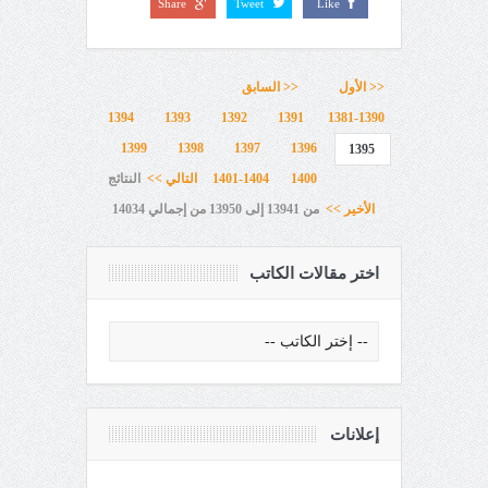
Share
Tweet
Like
<< الأول
<< السابق
1394
1393
1392
1391
1381-1390
1399
1398
1397
1396
1395
1400
1401-1404
التالي >>
النتائج
الأخير >>
من 13941 إلى 13950 من إجمالي 14034
اختر مقالات الكاتب
إعلانات