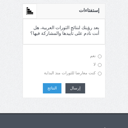
إستفتاءات
بعد رؤيتك لنتائج الثورات العربية، هل
أنت نادم على تأييدها والمشاركة فيها؟
نعم
لا
كنت معارضا للثورات منذ البداية
إرسال
النتائج