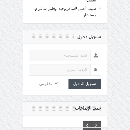
العمل؟
طبيب أعمل لأسافر وحيدا وقلبي شاغر م.
مستشار
تسجيل دخول
تذكرنى
تسجيل الدخول
جديد الإبداعات
C:\Inetpub\vhosts\maganin.com\httpdocs\creations\new\