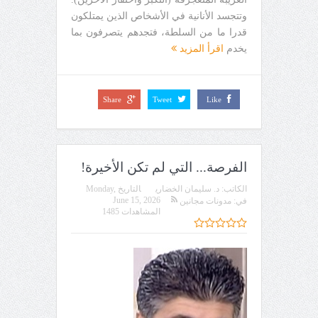
وتتجسد الأنانية في الأشخاص الذين يمتلكون
قدرا ما من السلطة، فتجدهم يتصرفون بما
يخدم
اقرأ المزيد
Share
Tweet
Like
الفرصة... التي لم تكن الأخيرة!
الكاتب:
د. سليمان الخضاري
التاريخ
Monday,
June 15, 2026
في:
مدونات مجانين
المشاهدات 1485