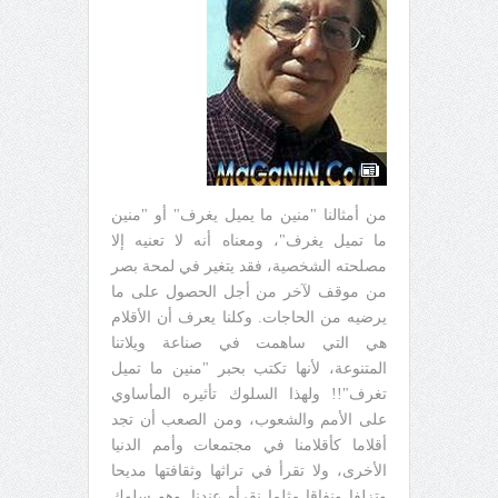
من أمثالنا "منين ما يميل يغرف" أو "منين
ما تميل يغرف"، ومعناه أنه لا تعنيه إلا
مصلحته الشخصية، فقد يتغير في لمحة بصر
من موقف لآخر من أجل الحصول على ما
يرضيه من الحاجات. وكلنا يعرف أن الأقلام
هي التي ساهمت في صناعة ويلاتنا
المتنوعة، لأنها تكتب بحبر "منين ما تميل
تغرف"!! ولهذا السلوك تأثيره المأساوي
على الأمم والشعوب، ومن الصعب أن تجد
أقلاما كأقلامنا في مجتمعات وأمم الدنيا
الأخرى، ولا تقرأ في تراثها وثقافتها مديحا
وتزلفا ونفاقا مثلما نقرأه عندنا. وهو سلوك