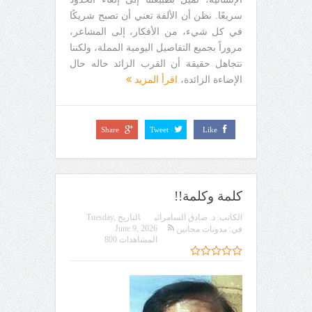
سريعًا. نظن أن الألفة تعني أن تصبح شريكًا
في كل شيء، من الأفكار، إلى المشاعر،
مروراً بجميع التفاصيل اليومية المملة، ولكننا
نتجاهل حقيقة أن القرب الزائد حاله حال
الإضاءة الزائدة،
اقرأ المزيد
Share
Tweet
Like
كلمة وكلمة!!
الكاتب:
د. صادق السامرائي
التاريخ
Tuesday,
June 9, 2026
في:
مدونات مجانين
المشاهدات 800