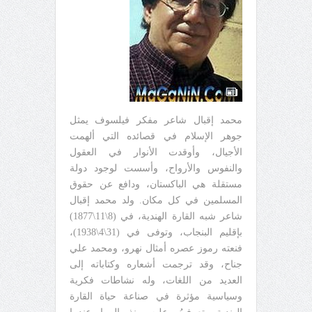
محمد إقبال شاعر مفكر فيلسوف يمثل
جوهر الإسلام في قصائده التي ألهمت
الأجيال، وأوقدت الأنوار في العقول
والنفوس والأرواح، وأسست لوجود دولة
مستقلة هي الباكستان، ودافع عن حقوق
المسلمين في كل مكان. ولد محمد إقبال
شاعر شبه القارة الهندية، في (8\11\1877)
بإقليم البنجاب، وتوفى في (31\4\1938)،
فنعته رموز عصره أمثال نهرو، ومحمد علي
جناح، وقد ترجمت أشعاره وكتاباته إلى
العديد من اللغات، وله نشاطات فكرية
وسياسية مؤثرة في صناعة حياة القارة