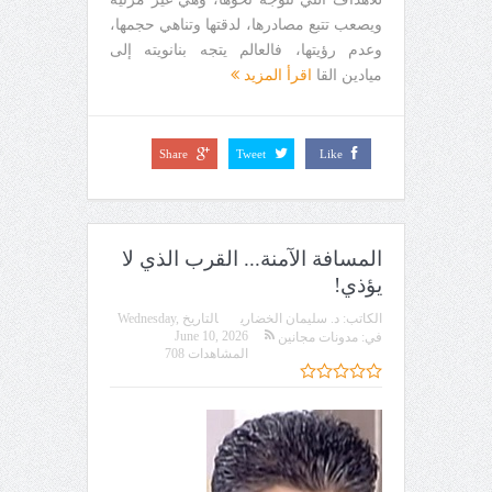
ويصعب تتبع مصادرها، لدقتها وتناهي حجمها،
وعدم رؤيتها، فالعالم يتجه بنانويته إلى
ميادين القا
اقرأ المزيد
Share
Tweet
Like
المسافة الآمنة... القرب الذي لا
يؤذي!
الكاتب:
د. سليمان الخضاري
التاريخ
Wednesday,
June 10, 2026
في:
مدونات مجانين
المشاهدات 708