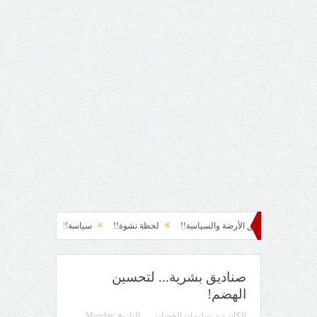
ضة والسياسة!!
لحظة نشوة!!
سياسة!!
تاج الهرمية!!
الحقيقة والفجيعة!
صناديق بشرية... لتحسين
الهضم!
الكاتب:
د. سليمان الخضاري
التاريخ
Monday,