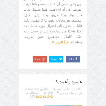
دون وعي – في أي خانة نضعه، وكأننا نرتب
الفوضى في أدراج ذهنية، فهذا يشبهنا، وذاك
لا يشبهنا، وهذا مريح، وذاك يثير القلق!
التصنيف هو محاولة لفهم ما لا نفهمه، لكنه
غالبًا ما يتحول إلى اختزال مؤذٍ، حينما نأخذ
بعدًا واحدًا من شخصية إنسان ونبني عليه
حكمًا كاملاً، متجاهلين عمق تجربته،
وتفاصيله
اقرأ المزيد
Share
Tweet
Like
عامود وأعمدة!!
الكاتب:
د. صادق السامرائي
التاريخ
Sunday, June
21, 2026
المشاهدات
في:
مدونات مجانين
2658