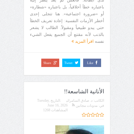
لدى أبطاله؛ فالغش لم يعد يُنظر إليه
باعتباره خطأ أخلاقياً، بل باعتباره «شطارة»
أو «ضرورة اجتماعية». هنا تتجلى إحدى
أخطر الأزمات النفسية: إعادة تعريف الخطأ
حتى يبدو طبيعياً ومقبولاً. الطالب لا يشعر
بالذنب لأنه مقتنع أن الجميع يفعل الشيء
نفسه
اقرأ المزيد
Share
Tweet
Like
الأنانية الشاسعة!!
الكاتب:
د. صادق السامرائي
التاريخ
Tuesday,
June 16, 2026
في:
مدونات مجانين
المشاهدات 1268