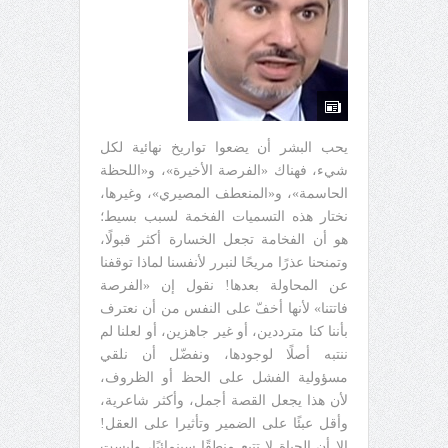
يحب البشر أن يضعوا تواريخ نهائية لكل
شيء، فهناك «الفرصة الأخيرة»، و«اللحظة
الحاسمة»، و«المنعطف المصيري»، وغيرها،
نختار هذه التسميات الفخمة لسبب بسيط؛
هو أن الفخامة تجعل الخسارة أكثر قبولًا،
وتمنحنا عذرًا مريحًا لنبرر لأنفسنا لماذا توقفنا
عن المحاولة بعدها! نقول إن «الفرصة
فاتتنا» لأنها أخفّ على النفس من أن نعترف
بأننا كنا مترددين، أو غير جاهزين، أو لعلنا لم
ننتبه أصلًا لوجودها، ونفضّل أن نلقي
مسؤولية الفشل على الحظ أو الظروف،
لأن هذا يجعل القصة أجمل، وأكثر شاعرية،
وأقل عبئًا على الضمير وتأثيرا على العقل!
إلا أن الحياة لا تتبع منطقًا سينمائيًا، وليست