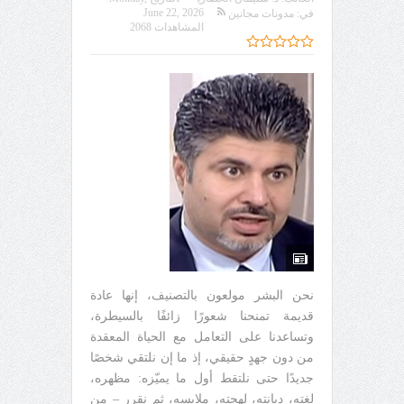
June 22, 2026
في:
مدونات مجانين
المشاهدات 2068
نحن البشر مولعون بالتصنيف، إنها عادة
قديمة تمنحنا شعورًا زائفًا بالسيطرة،
وتساعدنا على التعامل مع الحياة المعقدة
من دون جهدٍ حقيقي، إذ ما إن نلتقي شخصًا
جديدًا حتى نلتقط أول ما يميّزه: مظهره،
لغته، ديانته، لهجته، ملابسه، ثم نقرر – من