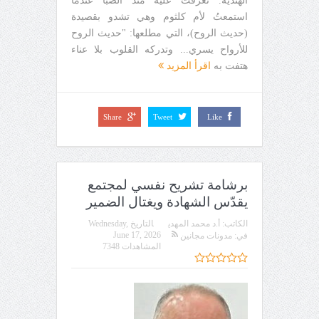
الهندية. تعرفتُ عليه منذ الصبا عندما
استمعتُ لأم كلثوم وهي تشدو بقصيدة
(حديث الروح)، التي مطلعها: "حديث الروح
للأرواح يسري... وتدركه القلوب بلا عناء
هتفت به
اقرأ المزيد
Share
Tweet
Like
برشامة تشريح نفسي لمجتمع
يقدّس الشهادة ويغتال الضمير
الكاتب:
أ.د محمد المهدي
التاريخ
Wednesday,
June 17, 2026
في:
مدونات مجانين
المشاهدات 7348