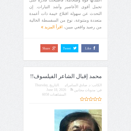
أعمدتها قوة وضخامةُ، فأصبحت قادرة على
تحمل أقوى الأعاصير وأشد التيارات. إن
التحدث عن سهولة اقتلاع خيمة ذات أعمدة
متعددة ومتنوعة، نوع من السفسطة الخالية
من رصيد واقعي مبين،
اقرأ المزيد
Share
Tweet
Like
محمد إقبال الشاعر الفيلسوف!!
الكاتب:
د. صادق السامرائي
التاريخ
Thursday,
June 18, 2026
في:
مدونات مجانين
المشاهدات 6058