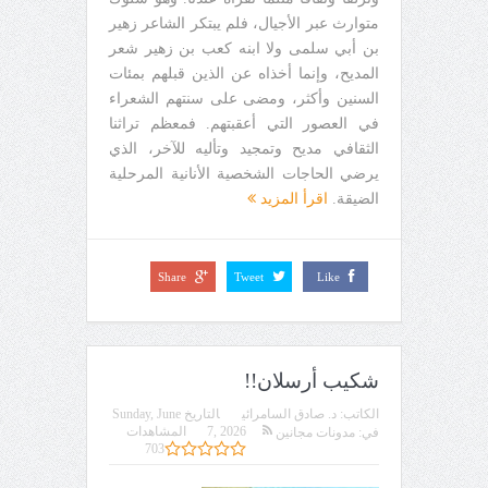
متوارث عبر الأجيال، فلم يبتكر الشاعر زهير
بن أبي سلمى ولا ابنه كعب بن زهير شعر
المديح، وإنما أخذاه عن الذين قبلهم بمئات
السنين وأكثر، ومضى على سنتهم الشعراء
في العصور التي أعقبتهم. فمعظم تراثنا
الثقافي مديح وتمجيد وتأليه للآخر، الذي
يرضي الحاجات الشخصية الأنانية المرحلية
الضيقة.
اقرأ المزيد
Share
Tweet
Like
شكيب أرسلان!!
الكاتب:
د. صادق السامرائي
التاريخ
Sunday, June
7, 2026
المشاهدات
في:
مدونات مجانين
703