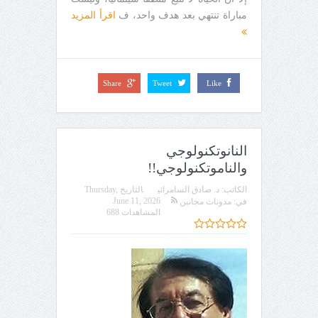
مباراة تنتهي بعد هدف واحد، ف
اقرأ المزيد
Share
Tweet
Like
النانوتكنولوجي
والناموتكنولوجي!!
الكاتب:
د. صادق السامرائي
التاريخ
Thursday,
June 11, 2026
في:
مدونات مجانين
المشاهدات 688