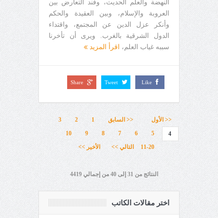
النهضة والعلم الحديث، وفند التعارض بين
العروبة والإسلام، وبين العقيدة والحكم
وأنكر عزل الدين عن المجتمع، واقتداء
الدول الشرقية بالغرب. ويرى أن تأخرنا
سببه غياب العلم،
اقرأ المزيد
Share
Tweet
Like
<< الأول
<< السابق
1
2
3
10
9
8
7
6
5
4
11-20
التالي >>
الأخير >>
النتائج من 31 إلى 40 من إجمالي 4419
اختر مقالات الكاتب