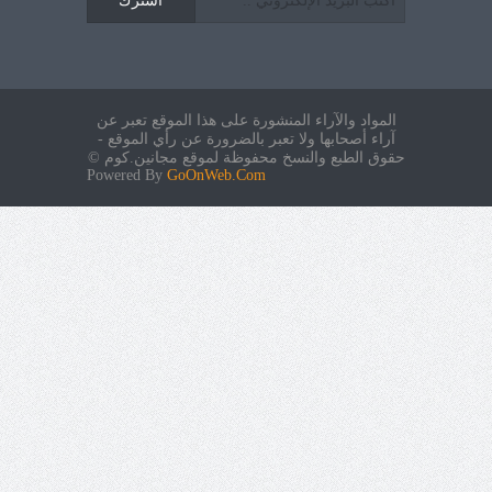
اشترك
المواد والآراء المنشورة على هذا الموقع تعبر عن
آراء أصحابها ولا تعبر بالضرورة عن رأي الموقع -
حقوق الطبع والنسخ محفوظة لموقع مجانين.كوم ©
Powered By
GoOnWeb.Com