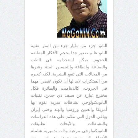
النانو: جزء من مليار جزء من المتر. تقنية
النانو عالم صغير جدا بحجم الأفكار المطلقة
الحجوم. يمكن استخدامه في الطب
والصناعة والطاقة والتحسين البيئة وعيرها
من المجالات التي تنفع البشرية، لكنه كغيره
من المبتكرات لابد لها أن تكون عنصرا مهما
في الحروب، كالديناميت والطائرة فكل
مخترع عبارة عن سيف ذي حدين. تقنيات
النانوتكنولوجي نشاطات سرية تقوم بها
أمريكا والصين وروسيا والهند وحتى إيران
وباقي الدول التي تتكتم على هذه الدراسات
والنشاطات والأبحاث. تطبيقات
النانوتكنولوجي مرعبة وذات تدميرية شاملة
للأهداف التي تتوجه نحوها، وهي غير مرئية