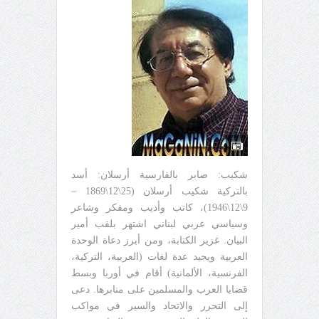
شكيب: صابر بالفارسية أرسلان: أسد
بالتركية شكيب أرسلان (25\12\1869 –
9\12\1946)، كاتب وأديب ومفكر وشاعر
وسياسي عربي لبناني اشتهر بلقب أمير
البيان. غزير الكتابة، ومن أبرز دعاة الوحدة
العربية ويجيد عدة لغات (العربية، التركية،
الفرنسية، الألمانية) أقام في أوربا وبسط
قضايا العرب والمسلمين على منابرها. دعى
إلى التحرر والاتحاد والسير في مواكب