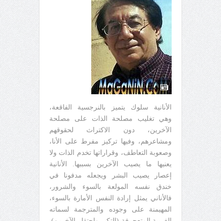
الأنانية سلوك يتميز بالنرجسية الفاقعة،
وهي تغليب مصلحة الذات على مصلحة
الآخرين، دون الاكتراث لحقوقهم
ومشاعرهم، وفيها تركيز مفرط على الأنا،
وصعوبة التعاطف، وقراراتها تخدم الذات ولا
يعنيها ما يصيب الآخرين بسببها. الأنانية
إعصار يصيب البشر ويجعله مدفونا في
خندق نفسه المولعة بالسوء والشرور،
فالأناني يمثل إرادة النفس الأمارة بالسوء،
المهيمنة على وجوده والمترجمة لسماته
الغريبة المتعجرفة (التكبر واحتقار الآخرين).