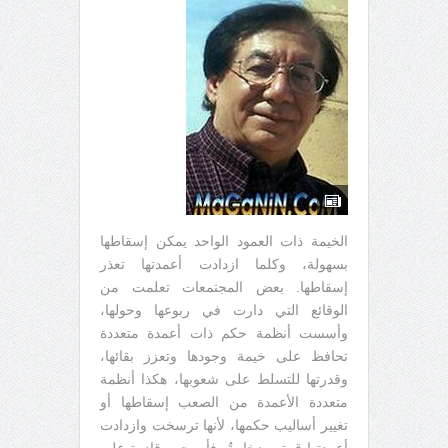
الخيمة ذات العمود الواحد يمكن إسقاطها
بسهولة، وكلما ازدادت أعمدتها تعذر
إسقاطها. بعض المجتمعات تعلمت من
الوقائع التي دارت في ربوعها وحولها،
وأسست أنظمة حكم ذات أعمدة متعددة
تحافظ على خيمة وجودها وتعزز بقائها،
وقدرتها للتسلط على شعوبها، هكذا أنظمة
متعددة الأعمدة من الصعب إسقاطها أو
تغيير أساليب حكمها، لأنها ترسخت وازدادت