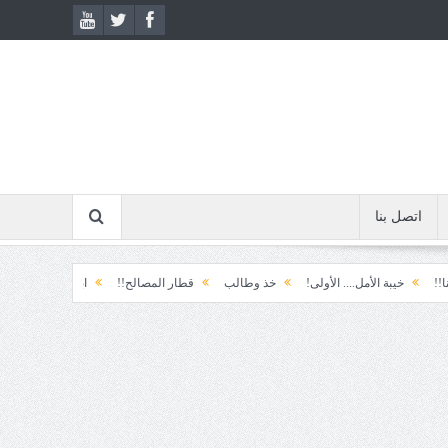
اتصل بنا
بة الأمل.... الأولى!
خذ وطالب
قطار المصالح!!
ابتسامة الطوارئ!
المكو