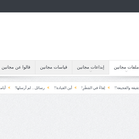
ملفات مجانين
إبداعات مجانين
قياسات مجانين
قالوا عن مجانين
يعة!!
لِقاءُ في المَطَرِ!
أين القيادة!!
رسائل... لم أرسلها!
أيامنا!!
خي