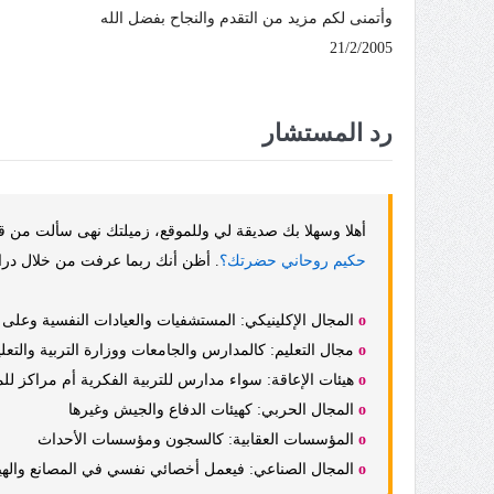
وأتمنى لكم مزيد من التقدم والنجاح بفضل الله
21/2/2005
رد المستشار
أهلا وسهلا بك صديقة لي و
للموقع، زميلتك نهى سألت من قب
حكيم روحاني حضرتك؟
. أظن أنك ربما عرفت من خلال درا
o
المجال الإكلينيكي: المستشفيات والعيادات النفسية وعلى 
o
مجال التعليم: كالمدارس والجامعات ووزارة التربية وال
o
هيئات الإعاقة: سواء مدارس للتربية الفكرية أم مراكز للم
o
المجال الحربي: كهيئات الدفاع والجيش وغيرها
o
المؤسسات العقابية: كالسجون ومؤسسات الأحداث
o
المجال الصناعي: فيعمل أخصائي نفسي في المصانع والهيئ