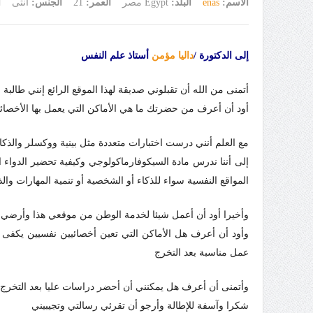
الاسم:
enas
البلد:
Egypt مصر
العمر:
21
الجنس:
أنثى
ا
إلى الدكتورة /
داليا مؤمن
أستاذ علم النفس
أتمنى من الله أن تقبلوني صديقة لهذا الموقع الرائع إنني طالبة
أود أن أعرف من حضرتك ما هي الأماكن التي يعمل بها الأخصا
مع العلم أنني درست اختبارات متعددة مثل بينية ووكسلر والذكا
إلى أننا ندرس مادة السيكوفارماكولوجي وكيفية تحضير الدوا
المواقع النفسية سواء للذكاء أو الشخصية أو تنمية المهارات والذ
وأخيرا أود أن أعمل شيئا لخدمة الوطن من موقعي هذا وأرضي
وأود أن أعرف هل الأماكن التي تعين أخصائيين نفسيين يك
عمل مناسبة بعد التخرج
وأتمنى أن أعرف هل يمكنني أن أحضر دراسات عليا بعد التخرج في 
شكرا وآسفة للإطالة وأرجو أن تقرئي رسالتي وتجيبيني