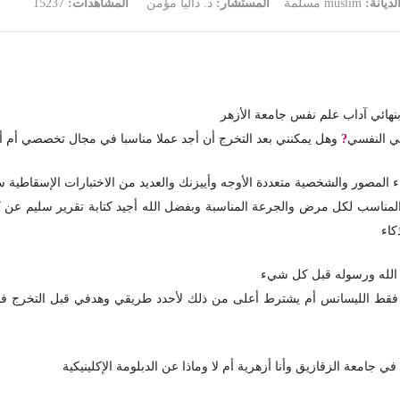
لديانة:
muslim مسلمة
المستشار:
د. داليا مؤمن
المشاهدات:
15237
 بنهائي آداب علم نفس جامعة الأزهر
ئي النفسي
?
وهل يمكنني بعد التخرج أن أجد عملا مناسبا في مجال تخصصي أم 
ء المصور والشخصية متعددة الأوجه وأييزنك والعديد من الاختبارات الإسقاطية سا
ء المناسب لكل مرض والجرعة المناسبة وبفضل الله أجيد كتابة تقرير سليم عن
كاء
 الله ورسوله قبل كل شيء
فى فقط الليسانس أم يشترط أعلى من ذلك لأحدد طريقي وهدفي قبل التخرج 
جامعة الزقازيق وأنا أزهرية أم لا وماذا عن الدبلومة الإكلينيكية