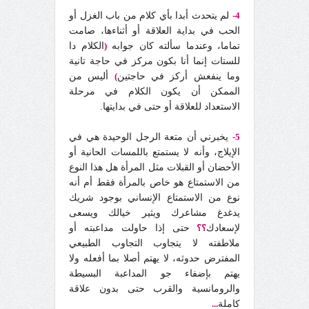
4-
لم يتحدث أبدا بأي كلام من باب الغزل أو
الحب في بداية العلاقة أو أثناءها، صامت
تماما، وعندما سألته كان جوابه
(
الكلام دا
للستات إنما أنا بكون مركز في حاجة تانية
وما ينفعش أركز في حاجتين
)
أليس من
الممكن أن يكون الكلام في مرحلة
الاستعداد للعلاقة أو حتى في بدايتها.
5-
يخبرني أن متعة الرجل الوحيدة هي في
الإيلاج، وأنه لا يستمتع باللمسات الحانية أو
الأحضان أو القبلات مثل المرأة هل هذا النوع
من الاستمتاع هو خاص بالمرأة فقط أم أنه
نوع من الاستمتاع الإنساني بوجود شريك
يدغدغ مشاعرك ويثير خيالك ويسعى
لإسعادك
؟؟
حتى إذا حاولت مداعبته أو
ملاطفته لا يتجاوب التجاوب الطبيعي
المفترض حدوثه، لا يهتم أصلا بما أفعله ولا
يهتم بإضفاء جو المداعبة البسيطة
والرومانسية والقرب حتى بدون علاقة
كاملة
...