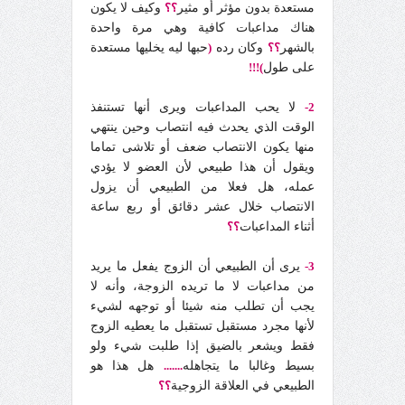
مستعدة بدون مؤثر أو مثير
؟؟
وكيف لا يكون
هناك مداعبات كافية وهي مرة واحدة
بالشهر
؟؟
وكان رده
(
حبها ليه يخليها مستعدة
على طول
)!!!
2-
لا يحب المداعبات ويرى أنها تستنفذ
الوقت الذي يحدث فيه انتصاب وحين ينتهي
منها يكون الانتصاب ضعف أو تلاشى تماما
ويقول أن هذا طبيعي لأن العضو لا يؤدي
عمله، هل فعلا من الطبيعي أن يزول
الانتصاب خلال عشر دقائق أو ربع ساعة
أثناء المداعبات
؟؟
3-
يرى أن الطبيعي أن الزوج يفعل ما يريد
من مداعبات لا ما تريده الزوجة، وأنه لا
يجب أن تطلب منه شيئا أو توجهه لشيء
لأنها مجرد مستقبل تستقبل ما يعطيه الزوج
فقط ويشعر بالضيق إذا طلبت شيء ولو
بسيط وغالبا ما يتجاهله
.......
هل هذا هو
الطبيعي في العلاقة الزوجية
؟؟