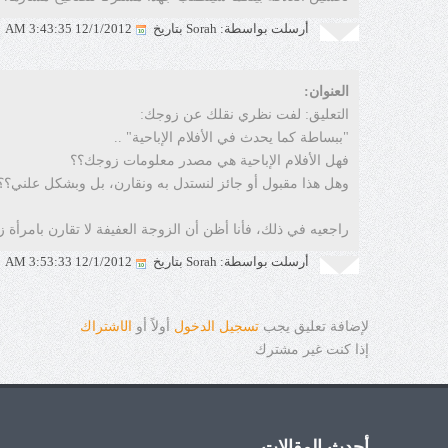
أرسلت بواسطة: Sorah بتاريخ
12/1/2012 3:43:35 AM
العنوان:
التعليق: لفت نظري نقلك عن زوجك:
"ببساطة كما يحدث في الأفلام الإباحية" ..
فهل الأفلام الإباحية هي مصدر معلومات زوجك؟؟
وهل هذا مقبول أو جائز لنستدل به ونقارن، بل وبشكل علني؟؟
راجعيه في ذلك، فأنا أظن أن الزوجة العفيفة لا تقارن بامرأة زان
أرسلت بواسطة: Sorah بتاريخ
12/1/2012 3:53:33 AM
لإضافة تعليق يجب
تسجيل الدخول
أولاً أو
ال
ا
شتراك
إذا كنت غير مشترك
أحدث المقالات