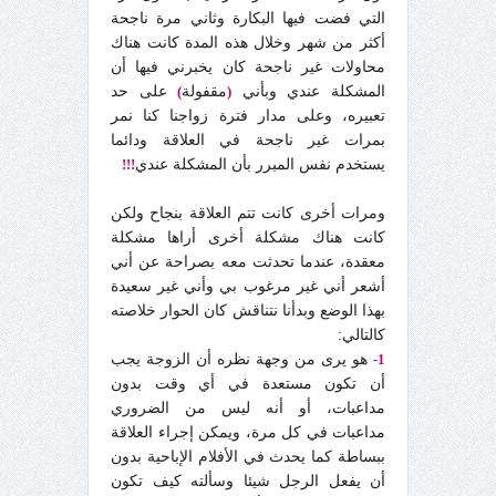
التي فضت فيها البكارة وثاني مرة ناجحة
أكثر من شهر وخلال هذه المدة كانت هناك
محاولات غير ناجحة كان يخبرني فيها أن
المشكلة عندي وبأني
(
مقفولة
)
على حد
تعبيره، وعلى مدار فترة زواجنا كنا نمر
بمرات غير ناجحة في العلاقة ودائما
يستخدم نفس المبرر بأن المشكلة عندي
!!!
ومرات أخرى كانت تتم العلاقة بنجاح ولكن
كانت هناك مشكلة أخرى أراها مشكلة
معقدة، عندما تحدثت معه بصراحة عن أني
أشعر أني غير مرغوب بي وأني غير سعيدة
بهذا الوضع وبدأنا نتناقش كان الحوار خلاصته
كالتالي:
1-
هو يرى من وجهة نظره أن الزوجة يجب
أن تكون مستعدة في أي وقت بدون
مداعبات، أو أنه ليس من الضروري
مداعبات في كل مرة، ويمكن إجراء العلاقة
ببساطة كما يحدث في الأفلام الإباحية بدون
أن يفعل الرجل شيئا وسألته كيف تكون