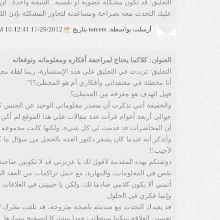
التعليق: قد تكون مشكلة عضوية أو نفسية.. النتيجة واحدة.. أن
عليك التحدث معه بصراحة ومساعدته لتجاوز المشكلة بإذن الل
أرسلت بواسطة: tamem بتاريخ
11/29/2012 10:12:41 PM
العنوان: كلاكما يحتاج لمراجعة أفكاره ومعلوماته وتوقعاته
التعليق: ترددت في التعليق علي هذه الإستشارة، ربما لقلة م
أنا مخطئة في معتقداتي وأفكاري أم هو المخطئ؟؟".
فهل الهدف هو معرفة من المخطئ؟
والحقيقة أنني تذكرت أن مصدر معلوماتي الوحيد عن الجنس كا
حوالي أربعة أعوام قرأت عدة مقالات علي هذا الموقع لم أك
أن المحاضرات قد قدمت لي كل شيء، ولكنها كانت مجموعة من 
وأتذكر أنه عندما كان يشعر دكتور الفقه بالخجل من سؤال ما 
لأجيب!!
دوشتكم بهذه المقدمة لأقول لك يا عزيزتي قد لا تكونين صاحب
نقص في المعلومات، والمهارة، مع حمل تراكمات من العقد التر
أتمني ألا يكون كلامي صادما لك، ولكن يا حبيبتى في العلاقا
وإنما فكري في الحلول.
قد يفيدك التحدث مع صديقة ناضجة متزوجة، قد تلفت نظرك لأم
تحسين العلاقة بينكما سيتطلب جهدا مشتركا لتصحيح مسارها.