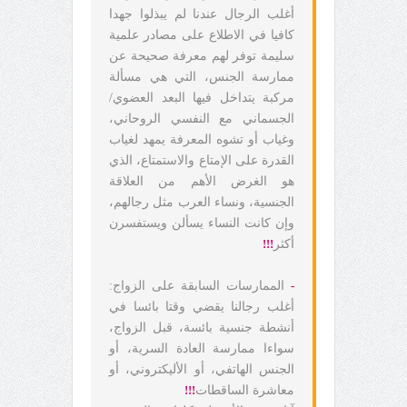
أغلب الرجال عندنا لم يبذلوا جهدا
كافيا في الاطلاع على مصادر علمية
سليمة توفر لهم معرفة صحيحة عن
ممارسة الجنس، التي هي مسألة
مركبة يتداخل فيها البعد العضوي/
الجسماني مع النفسي الروحاني،
وغياب أو تشوه المعرفة يمهد لغياب
القدرة على الإمتاع والاستمتاع، الذي
هو الغرض الأهم من العلاقة
الجنسية، ونساء العرب مثل رجالهم،
وإن كانت النساء يسألن ويستفسرن
أكثر
!!!
-
الممارسات السابقة على الزواج:
أغلب رجالنا يقضي وقتا بائسا في
أنشطة جنسية بائسة، قبل الزواج،
سواءا ممارسة العادة السرية، أو
الجنس الهاتفي، أو الأليكتروني، أو
معاشرة الساقطات
!!!