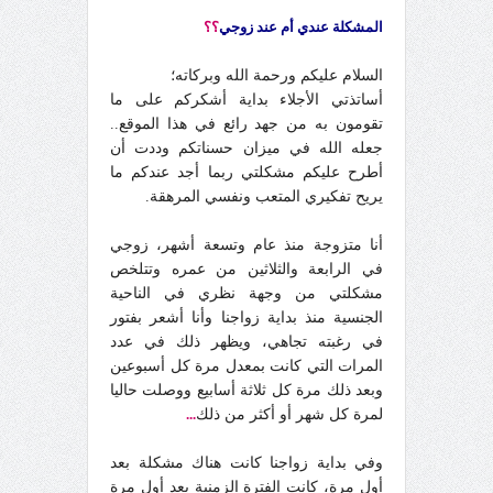
المشكلة عندي أم عند زوجي
؟؟
السلام عليكم ورحمة الله وبركاته؛
أساتذتي الأجلاء بداية أشكركم على ما
تقومون به من جهد رائع في هذا الموقع..
جعله الله في ميزان حسناتكم وددت أن
أطرح عليكم مشكلتي ربما أجد عندكم ما
يريح تفكيري المتعب ونفسي المرهقة.
أنا متزوجة منذ عام وتسعة أشهر، زوجي
في الرابعة والثلاثين من عمره وتتلخص
مشكلتي من وجهة نظري في الناحية
الجنسية منذ بداية زواجنا وأنا أشعر بفتور
في رغبته تجاهي، ويظهر ذلك في عدد
المرات التي كانت بمعدل مرة كل أسبوعين
وبعد ذلك مرة كل ثلاثة أسابيع ووصلت حاليا
لمرة كل شهر أو أكثر من ذلك
...
وفي بداية زواجنا كانت هناك مشكلة بعد
أول مرة، كانت الفترة الزمنية بعد أول مرة