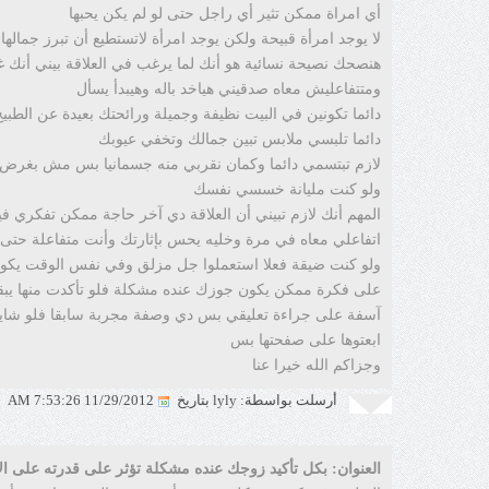
أي امراة ممكن تثير أي راجل حتى لو لم يكن يحبها
لا يوجد امرأة قبيحة ولكن يوجد امرأة لاتستطيع أن تبرز جمالها
هنصحك نصيحة نسائية هو أنك لما يرغب في العلاقة بيني أنك 
ومتتفاعليش معاه صدقيني هياخد باله وهيبدأ يسأل
دائما تكونين في البيت نظيفة وجميلة ورائحتك بعيدة عن الطبيخ
دائما تلبسي ملابس تبين جمالك وتخفي عيوبك
لازم تبتسمي دائما وكمان نقربي منه جسمانيا بس مش بغرض كأ
ولو كنت مليانة خسسي نفسك
المهم أنك لازم تبيني أن العلاقة دي آخر حاجة ممكن تفكري فيه
اتفاعلي معاه في مرة وخليه يحس بإثارتك وأنت متفاعلة حتى 
ولو كنت ضيقة فعلا استعملوا جل مزلق وفي نفس الوقت يكون ي
على فكرة ممكن يكون جوزك عنده مشكلة فلو تأكدت منها يب
آسفة على جراءة تعليقي بس دي وصفة مجربة سابقا فلو شايفين
ابعتوها على صفحتها بس
وجزاكم الله خيرا عنا
أرسلت بواسطة: lyly بتاريخ
11/29/2012 7:53:26 AM
العنوان: بكل تأكيد زوجك عنده مشكلة تؤثر على قدرته على ال