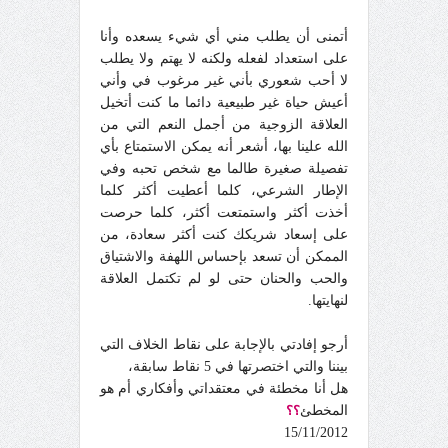
أتمنى أن يطلب مني أي شيء يسعده وأنا
على استعداد لفعله ولكنه لا يهتم ولا يطلب
لا أحب شعوري بأني غير مرغوب في وأني
أعيش حياة غير طبيعية دائما ما كنت أتخيل
العلاقة الزوجية من أجمل النعم التي من
الله علينا بها، أشعر أنه يمكن الاستمتاع بأي
تفصيلة صغيرة طالما مع شخص تحبه وفي
الإطار الشرعي، كلما أعطيت أكثر كلما
أخذت أكثر واستمتعت أكثر، كلما حرصت
على إسعاد شريكك كنت أكثر سعادة، من
الممكن أن تسعد بإحساس اللهفة والاشتياق
والحب والحنان حتى لو لم تكتمل العلاقة
لنهايتها.
أرجو إفادتي بالإجابة على نقاط الخلاف التي
بيننا والتي اختصرتها في 5 نقاط سابقة،
هل أنا مخطئة في معتقداتي وأفكاري أم هو
المخطئ
؟؟
15/11/2012