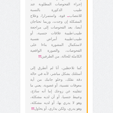
إجراء الفحوصات المطلوبة عند
طبيب الذكورة بالنسبة
للانتصاب
...
قوة، واستمرارا، وعلاج
المشكلة إن وجدت، وربما تحتاجان
أيضا، بعد الفحوصات إلى مراجعة
طبيب/طبيبة علاقات جنسية، أو
طبيب/طبيبة أمراض نفسية
لاستكمال المشورة بناءا على
الفحوصات، والصورة الواقعية
الكاملة للحالة، من الطرفين
!!!
كما تلاحظين، أنا لم أتطرق إلى
أسئلتك بشكل مباشر، لأنه في حالة
دقة نقلك، وخلو جانبك من أية
معوقات نفسية، أو عضوية، يعني ما
تنقلينه عن زوجك إما أنه ساذج،
وعبيط جنسيا، أو أن لديه مشكلة،
وهو لا يدري بها، أو لديه مشكلة،
وهو يدري، ولكن يداري، أو يحاول
!!!