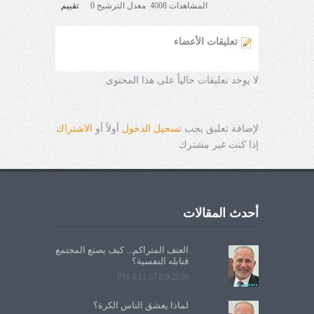
المشاهدات 4008 معدل الترشيح 0
تقييم
تعليقات الأعضاء
لا يوجد تعليقات حالياً على هذا المحتوى
لإضافة تعليق يجب
تسجيل الدخول
أولاً أو
الاشتراك
إذا كنت غير مشترك
أحدث المقالات
العنف المتراكم... كيف يصنع المجتمع
قنابله النفسية؟
8/9/2026 4:11:57 PM
لماذا يعشق الناس الكرة؟