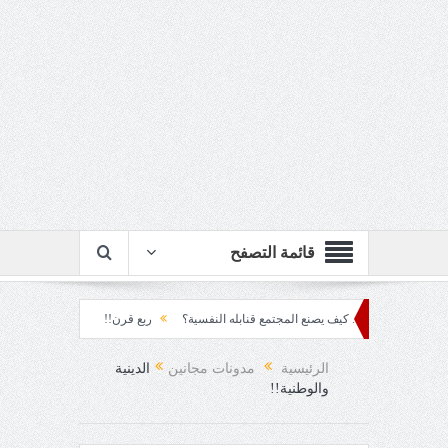
قائمة التصفح
ف المتراكم... كيف يصنع المجتمع قنابله النفسية؟
ربع قرن!!
رزقٌ من يستكثره؟!
حمود العقاد!!
الرئيسية
مدونات مجانين
الدينية
والوطنية!!