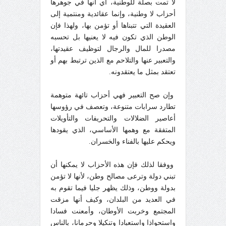
لا تمت بصلة للوطنية، أي أنها في جوهرها
أحزاب لا وطنية، وإنما عقائدية ومنتمية إلى
العقيدة التي تتبناها أو تؤمن بها، ولهذا فإن
الوطن الذي تكون فيه لا يعنيها بل تحسبه
مصدرا للمال والرجال لتوظيف عقيدتها،
والتعبير عنها والتلاحم مع الذين ترتبط بهم أو
تعتقد بمثل ما يعتقدونه.
وإن صح التعبير فهي أحزاب تائهة متوهمة
تطارد سرابات متنوعة، وتعصف في رؤوسها
أعاصير الضلالات والتحريفات والتأويلات
المتفقة مع وهمها الأساسي، الذي يقودها
ويحكم عليها بالفناء والخسران.
ووفقا لذلك فإن هذه الأحزاب لا يمكنها أن
تبني دولة وترعى مصالح وطن، لأنها لا تؤمن
بدولة ووطن، وذلك يظهر جليا فيما تقوم به
في العديد من البلدان، وكيف أنها مزقت
المجتمع وخربت الأوطان، وأمعنت فسادا
واستحواذا واستعبادا وتنكيلا وحرمانا، بالناس