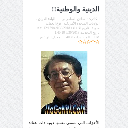
الدينية والوطنية!!
الكاتب:
د. صادق السامرائي
البلد:
العراق -
الولايات المتحدة الأمريكية
نوع العمل:
مدونة
تاريخ الاضافة 9/30/2018 12:17:04 AM
تاريخ التحديث 9/30/2018 1:40:10
PM
المشاهدات 4008
معدل الترشيح
الأحزاب التي تسمي نفسها دينية ذات عقائد