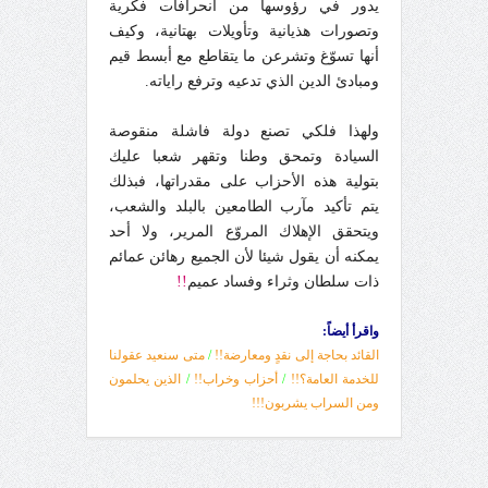
يدور في رؤوسها من انحرافات فكرية
وتصورات هذيانية وتأويلات بهتانية، وكيف
أنها تسوّغ وتشرعن ما يتقاطع مع أبسط قيم
ومبادئ الدين الذي تدعيه وترفع راياته.
ولهذا فلكي تصنع دولة فاشلة منقوصة
السيادة وتمحق وطنا وتقهر شعبا عليك
بتولية هذه الأحزاب على مقدراتها، فبذلك
يتم تأكيد مآرب الطامعين بالبلد والشعب،
ويتحقق الإهلاك المروّع المرير، ولا أحد
يمكنه أن يقول شيئا لأن الجميع رهائن عمائم
ذات سلطان وثراء وفساد عميم
!!
واقرأ أيضاً:
القائد بحاجة إلى نقدٍ ومعارضة!!
/
متى سنعيد عقولنا
للخدمة العامة؟!!
/
أحزاب وخراب!!
/
الذين يحلمون
ومن السراب يشربون!!!