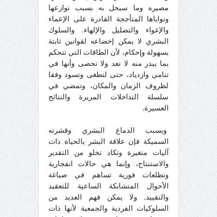
مصيره وما سيحل به بسبب نوازعها
ونواياها المتأججة القادرة على الإعماء
والإغواء والتضليل والإلهاء. والسلوك
البشري لا يمكن إخضاعه لقوانين ثابتة
بسهولة وإحكام، لأن الطاقات التي تتحكم
بما يبدر منه لا تعد ولا تحصى وأنها في
تنامي وازدياد، حتى لتطغى وتسود وفقا
لظروف الزمان والمكان، وتمضي في
سلسلة التداخلات المريرة والنتائج
العسيرة.
وبسبب الدماغ البشري وقشرته
السميكة فإن علاقة البشر بالحياة ذات
آليات متغيرة وتكاد تخلو من التقدير
والاستنتاج، وإنما هي حالات انفجارية
وتطلعات فورية تساهم في صياغة
الأحوال المتشابكة الساعية للتعقيد
والتقييد. ولا يمكن فهم العديد من
السلوكيات الفردية والجمعية لأنها ذات