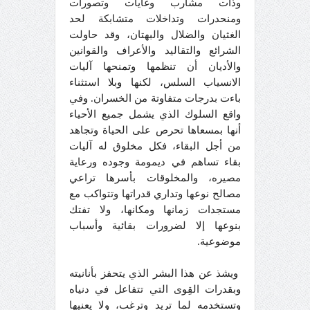
وذات مشارب وغايات وتصورات
ومنحدرات وتداخلات متشابكة لحد
الغثيان والضلال والبهتان، وقد حاولت
الشرائع والتقاليد والأعراف والقوانين
والأديان أن تنظمها وتمنحها آليات
الانسياب السلس، لكنها وبلا استثناء
باءت بدرجات متفاوتة من الخسران. وفي
واقع السلوك الذي يشمل جميع الأحياء
أنها بمسعاها تحرص على الحياة وتجاهد
من أجل البقاء، فكل مخلوق له آليات
بقاء تساهم في ديمومة وجوده ورعاية
مصيره، والمخلوقات بأسرها تراعي
مصالح نوعها وتداري قدراتها وتتواكب مع
مستجدات زمانها ومكانها، ولا تفتك
بنوعها إلا لضرورات بقائية وأسباب
موضوعية.
ويشذ عن هذا البشر الذي يتحفز بأنانيته
وبقدرات القِوى التي تتفاعل في دنياه
وتستخدمه لما تريد وترغب، ولا يعنيها