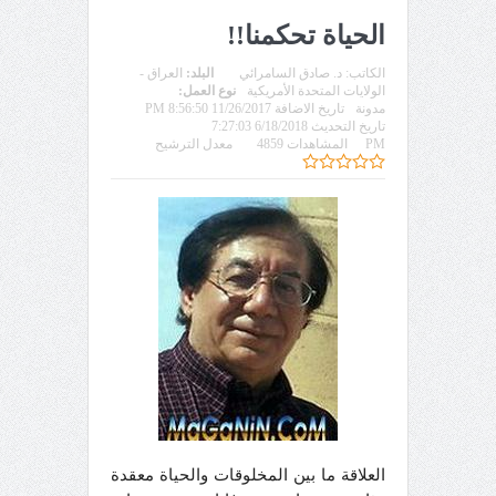
الحياة تحكمنا!!
الكاتب:
د. صادق السامرائي
البلد:
العراق -
الولايات المتحدة الأمريكية
نوع العمل:
مدونة
تاريخ الاضافة 11/26/2017 8:56:50 PM
تاريخ التحديث 6/18/2018 7:27:03
PM
المشاهدات 4859
معدل الترشيح
العلاقة ما بين المخلوقات والحياة معقدة