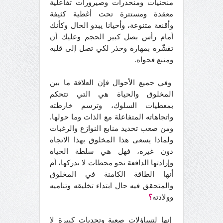
منحنيات ومنحدرات وصيرورات تفاعلية
معقدة ومستترة تحت أغطية كثيفة
وأقنعة متنوعة، وأحيانا يبدو الحال وكأنك
أمام رأس بصل كبير الحجم وعليك أن
تقشّره بمهارة وحذر لكي تصل إلى قلبه
ومنبع فحواه.
وفي جميع الأحوال فإن العلاقة ما بين
المخلوق والحياة هي التي تتحكم
بمعطيات السلوك، وترسم خارطته
واتجاهاته المتفاعلة مع الذات وما حولها.
ومن صعب تحديد منابع النوازع والرغبات
ولماذا يسعى هذا المخلوق بهذا الاتجاه
دون غيره، فهل هي سلطة الحياة
وإرادتها الدافعة نحو محطات لا ندركها، أم
أنها الطاقة الكامنة في المخلوق
والمتحقق فيه حال ابتداء تخليقه وتناميه
وولادته
؟
إنها لتساؤلات صعبة وتحديات كبيرة لا