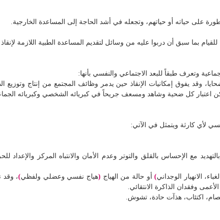
ورة على حياته أو حياتهم، وتجعله في أشد الحاجة إلى المساعدة الخارجية.
 للقيام بما سبق أن دربوا عليه من وسائل لتقديم المساعدة الطبية اللازمة لإنقاذ 
ماعية وتعرف طبقاً للبعد الاجتماعي والنفسي بأنها:
 وقد يفوق إمكانيات الإنقاذ حين يدمر وظائف المجتمع من إنتاج وتوزيع الطا
يمكن اعتبار كل ضحية وشاهد ومسعف جريحاً في كبريائه الشخصي وكبريائه الجما
سي لأي كارثة ويتمثل في الآتي:
تهديد مع الإحساس بالقلق والتوتر وعدم الأمان والانتباه المركز والإعداد 
باء، الانهيار الوجداني
)
أو حالة من الهياج
(
هياج نفسي وعضلي ولفظي
)
، وقد 
الأعمى وفقدان الذاكرة الانتقائي.
ام، اكتئاب، هذآت حادة، تشوش.