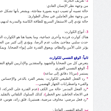
2
-
تعريف الكارثة:
من وجهة نظر الإنسان العادي:
حالة تصيبه أو تصيب ذويه بصورة مفاجئة، ويشعر بأنها تشكل خط
من وجهة نظر العاملين في مجال الطوارئ:
حالة تؤدي إلى الاستنفارِ السريع للطاقة الكامنة والمدربة لديهم،
3-
أنواع الكوارث:
هناك كوارث فردية وأخرى جماعية، وما يعنينا هنا هو الكوارث الج
حدث سلبي مفاجئ يجلب عدم الرضا، ويؤدي إلى كثير من الضحايا،
يؤثر على الأمن والنظام، ويعوق القدرة على إيواء الضحايا. و
ثانياً: الوقع النفسي للكوارث
يتعرض كل من الضحايا والشهود والمنقذين والإداريين للوقع النف
أ-
الوقع النفسي الفوري
يستمر
(
من10 دقائق إلى ساعة
)
*
رد الفعل الطبيعي للكوارث: يشعر الفرد بالذعر والإحساس بال
والقيء واضطرابات الجهاز الهضمي
...
*
رد الفعل المدمر: حالة من الكف
(
عدم القدرة على الحركة، الغ
في الاتجاه الخاطئ نحو الخطر
)
، كذلك السلوك التلقائي بالتقليد 
*
رد فعل مرضي: مخاوف مرضية، هستيريا، قلق زائد، هوس، فص
ب-
الوقع النفسي العاجل: