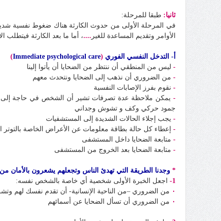
ثانيا:
طبقا للمرحلة:
في المرحلة الأولى من حدوث الكارثة هناك ضغوط نفسية شديدة 
الأوامر وتقديم المساعدة للغير
....
، أما ما بعد الكارثة فيتطلب ا
أ- التدخل النفسي الفوري
(
Immediate psychological care
)
-
ليس من المنطقي أن ننتظر من الضحايا أن يأتوا إلينا
-
من الضروري أن نذهب إلى الضحايا ونتحدث معهم
-
نقوم بفرز الإصابات النفسية
-
يمكن ملاحظة عدة تصرفات تشير أن الشخص في حاجة إلى تدخ
جمود حركي وكف و تشوش وجداني
-
يجب إجلاء الحالات الشديدة إلى المستشفيات
-
إعطاء كل حالة بطاقة معلومات عن الأعراض الخاصة بالتوتر ا
-
متابعة الضحايا داخل المستشفى
-
متابعة الضحايا بعد الخروج من المستشفى
*
وجدنا الطريقة التي تهدئ الناس وتجعلهم يشعرون بالأمان من
1-
اجعل الخبرة الأولى شخصية أي خاصة بالشخص نفسه:
٠
من الضروري –من الناحية الإنسانية- أن تقدم نفسك لهم وتش
٠
من الضروري أن تسأل الضحايا عن أسمائهم