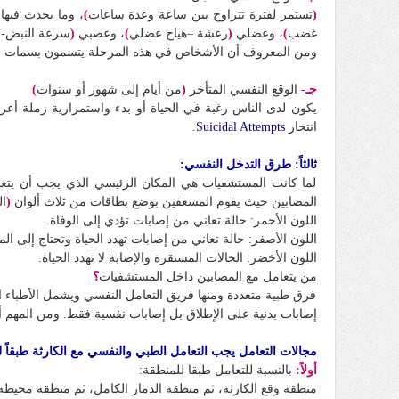
(
تستمر لفترة تتراوح بين ساعة وعدة ساعات
)
، وما يحدث فيها إما استم
غضب
)
، وعضلي
(
رعشة –هياج عضلي
)
، وعصبي
(
سرعة النبض-
ومن المعروف أن الأشخاص في هذه المرحلة يتسمون بسمات مختلف
جـ-
الوقع النفسي المتأخر
(
من أيام إلى شهور أو سنوات
)
يكون لدى الناس رغبة في الحياة أو بدء واستمرارية زملة أع
انتحار
Suicidal Attempts
.
ثالثاً: طرق التدخل النفسي:
لما كانت المستشفيات هي المكان الرئيسي الذي يجب أن يتعا
المصابين حيث يقوم المسعفين بوضع بطاقات من ثلاث ألوان
(
ال
اللون الأحمر: حالة تعاني من إصابات تؤدي إلى الوفاة.
اللون الأصفر: حالة تعاني من إصابات تهدد الحياة وتحتاج إلى الم
اللون الأخضر: الحالات المستقرة والإصابة لا تهدد الحياة.
من يتعامل مع المصابين داخل المستشفيات
؟
فرق طبية متعددة ومنها فريق التعامل النفسي ويشمل الأطباء ال
إصابات بدنية على الإطلاق بل إصابات نفسية فقط. ومن المهم أل
مجالات التعامل يجب التعامل الطبي والنفسي مع الكارثة طبقاً ل
أولاً
:
بالنسبة للتعامل طبقا للمنطقة:
منطقة وقع الكارثة، ثم منطقة الدمار الكامل، ثم منطقة محيطة ب