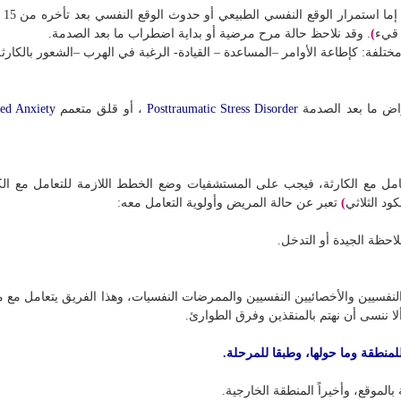
رار الوقع النفسي الطبيعي أو حدوث الوقع النفسي بعد تأخره من 15 دقيقة إلى 6 ساعات، والأخير يشمل وقع انفعالي
 قيء
)
. وقد نلاحظ حالة مرح مرضية أو بداية اضطراب ما بعد الصدمة.
ة: كإطاعة الأوامر –المساعدة – القيادة- الرغبة في الهرب –الشعور بالكارثة
راض ما بعد الصدمة
Posttraumatic Stress Disorder
، أو قلق متعمم
zed Anxiety
مل مع الكارثة، فيجب على المستشفيات وضع الخطط اللازمة للتعامل مع الك
كود الثلاثي
)
تعبر عن حالة المريض وأولوية التعامل معه:
لاحظة الجيدة أو التدخل.
نفسيين والأخصائيين النفسيين والممرضات النفسيات، وهذا الفريق يتعامل مع م
ا ننسى أن نهتم بالمنقذين وفرق الطوارئ.
لمنطقة وما حولها، وطبقا للمرحلة.
الموقع، وأخيراً المنطقة الخارجية.