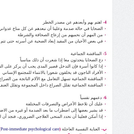
4-
اهتم بهم وأبعدهم عن مصدر الخطر
٠
الضحايا في حالة صدمة وعلينا أن نبعدهم عن كل مناخ عدواني
٠
من المهم أن نحميهم من إزعاج الصحافة والشرطة
٠
في بعض الأحيان من المفيد إبعاد الضحية عن أسرته حتى تتم ا
5-
المناقشة الجماعية
٠
دع الضحايا يتحدثون معا إذا شعرت أن ذلك مناسباً
٠
إذا كانوا أسرة فإن التدخل قصير المدى يجب أن يركز على الق
٠
الأفراد الناجون قد يخلقون شعورا بالانتماء للمجتمع الإنساني
٠
المناقشة الجماعية تسهل التعامل مع الآلام الناتجة من الصراع 
٠
المناقشة الجماعية تقلل الصراع داخل المجموعة وتقلل العنف
6-
دعمهم نفسياً
٠
عليك أن تلاحظ الأعراض والتصرفات المختلفة
٠
قد يشير بعضها إلى اضطراب ما بعد الصدمة أو غيره من الاض
٠
إذا أمكن فعلينا أن نحدد المنحى العلاجي الضروري، فنجد أن 
ب-
العناية النفسية العاجلة
(
Post-immediate psychological care
)