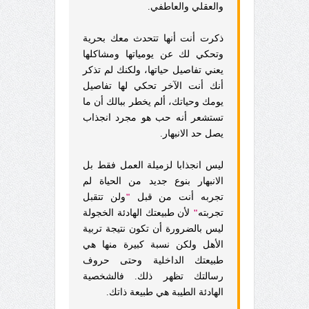
والعقلي والعاطفي.
ذكرت أنت أنها تتحدث معك بحرية
وتحكي لك عن يومياتها ومشاكلها
يعني تفاصيل حياتها، ولكنك لم تذكر
أنك أنت الآخر تحكي لها تفاصيل
يومك وحياتك، ألم يخطر ببالك أن ما
تستشعر أنه حب هو مجرد انجذاب
يصل حد الانبهار.
ليس انجذابا لزميلة العمل فقط بل
الانبهار بنوع جديد من الحياة لم
تجربه أنت من قبل
"
ولن تتقبل
تجربته
"
لأن طبيعتك الهادئة الخجولة
ليس بالضرورة أن تكون نتيجة تربية
الأهل ولكن نسبة كبيرة منها هي
طبيعتك الداخلية وحتى حروف
رسالتك تظهر ذلك. فالشخصية
الهادئة الطيبة هي طبيعة ذاتك.