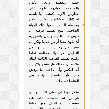
جملة وتفصيلا والحل يكون
بالمواجهة. مواجهة تقوم على
خطوتين: الأولى نكتشف بها طبيعة
انجذابك ومشاعرك وذلك يكون
بمحاولة الاندماج معها بتلك الحياة
الصاخبة. امنح نفسك فرصة أن
تعيش تلك الحياة وليس بالضرورة
أن يكون معها أو من خلالها ولكن أن
تغير من روتين حياتك وتحاول
التعايش مع حياة مختلفة تماما
وامنح نفسك الفرصة الكافية لذلك
ولاحظ رد فعلك هل تشعر بالارتياح
أم العكس وأن بداخلك ما يرفض
ذلك وأن طبيعتك الهادئة هي
المتأصلة بداخلك.
وفكر جيدا في معنى التآلف والذي
هو من أهم أساسيات الحب. هل
تستطيع أنت التآلف معها حياتيا
وفكريا وروحيا
؟
الاحتمال الآخر وهو