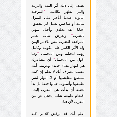
نضيف إلى ذلك أثر البيئة والتربية
والتي تظهر بكلامك
"
المرحلة
الثانوية عندما أتأخر على المنزل
ساعة أو ساعتين يعمل لي تحقيق،
أحيانا أنفذ بجلدي وأحيانا ينتهي
بالضرب
"
وتعرض شاب بعمر
المراهقة للضرب ليس بالأمر الهين
وله الأثر الكبير على تكوينه وكامل
رؤيته للحياة، ومن المحتمل
"
وهنا
أقول من المحتمل
"
أن مشاعرك
هي انبهار بحياة جديدة وغريبة، أنت
بنفسك تعترف أنك لا تعلم إن كنت
تستطيع معايشتها أم لا. انبهار ليس
بطبيعتها وأسلوب حياتها فقط بل بدأ
لحظة أن بدأت هي التقرب إليك،
اقتحام طبيعة شاب يخجل هو من
التقرب لأي فتاة.
أعلم أنك قد ترفض كلامي كله