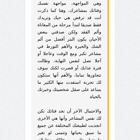
وهي المواجهة، مواجهة نفسك
وفتاتك بمشاعرك، وهنا كما ذكرت
أنت قد ترفض هي حبك وتريدك
فقط صديقا لتبدأ مرحلة من المعاناة
وألم الفقد ولكن صدقني ببعض
الأحيان يكون البتر أفضل من ألم
الشك والحيرة والأهم التورط في
مشاعر تكبر ومع الوقت وعاجلا أو
آجلا تصل لنفس النهاية، وطالت
فترة عذابك أو قصرت لكنك سوف
تتجاوزها تماما، والأهم أنها ستكون
لك تجربة استفدت منها الكثير ما
يساعد على صقل شخصيتك وخبرتك
بالحياة.
والاحتمال الآخر أن تجد فتاتك تكن
لك نفس المشاعر وأنها هي الأخرى
انجذبت لطبيعتك المختلفة عن جميع
ما سبق بحياتها وتتمنى لو تغير
طبيعتها معك ومن خلالك وتحاولان