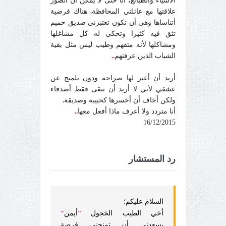
الأشياء والطبائع، أنا حتى لا يمكن أن أتصور
علاقتها مع عائلتي المحافظة
.
هناك فرضية
أتناساها وهي أن تكون تعتبرني صديق حميم
تثق فيه كثيرا وتحكي له كل مشاغلها
ومشاكلها لأنه متفهم وطيب ليس مثل بقية
الشباب الذين عرفتهم
..
أريد أن أعبر لها صراحة ودون تلميح عن
عشقي لأني لا أريد أن نبقى فقط أصدقاء
ولكن أخاف أن أخسرها كحبيبة وصديقة
.
أنا متردد ولا أعرف ماذا أفعل معها
..
16/12/2015
رد المستشار
السلام عليكم؛
أخي الطيب الخجول
"
أيمن
"
يسعدني أن تمنحني فرصة