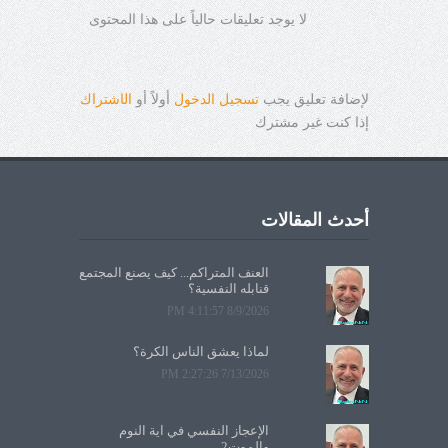
لا يوجد تعليقات حالياً على هذا المحتوى
لإضافة تعليق يجب
تسجيل الدخول
أولاً أو
ال
ا
شتراك
إذا كنت غير مشترك
أحدث المقالات
العنف المتراكم... كيف يصنع المجتمع
قنابله النفسية؟
8/9/2026 4:11:57 PM
لماذا يعشق الناس الكرة؟
7/13/2026 2:27:26 PM
الإعجاز النفسي في آية النوم
والموت2