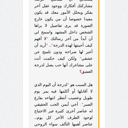
مشاركتك أفكارك ووجود عقل آخر
يفكر ويحلل الأمور معك قد يكون
مفيدا خصوصا أن من يكون خارج
الصورة قد يرى تفاصيل لا يراها
الشخص داخل المشهد واسمح لي
أن أبدأ من آخر رسالتك
"
لا أفهم
كيف أحببتها لهذه الدرجة
"..
"
أريد أن
أعبر لها صراحة ودون تلميح عن
عشقي
"
ولكن كيف حكمت أنت
على مشاعرك أنها حب يصل لدرجة
العشق
؟
هل السبب هو
"
لدرجة أن اليوم الذي
لا أقابلها أو أكلمها فيه يمر يوم
طويل وعصيب أنتظر انتهاءه بفارغ
الصبر
"
. أخي أيمن الحب الحقيقي
له عناصر أخرى كثيرة غير الاحتياج
لوجود الطرف الآخر كل يوم
...
عناصر أهمها التآلف سواء الروحي