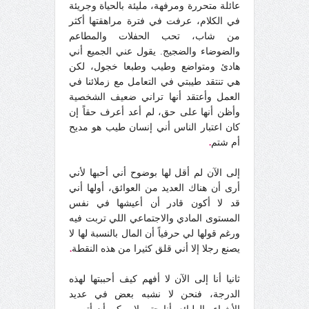
عائلة متحررة ومرفهة، مليئة بالحياة وجريئة
في الكلام، عرفت في فترة مراهقتها أكثر
من شاب، تحب الحفلات والمطاعم
والضوضاء والضجيج. يقول عني الجميع أني
هادئ ومتواضع وطيب وطبعا خجول، لكن
هي تنتقد طيبتي في التعامل مع زملائنا في
العمل وأعتقد أنها تراني ضعيف الشخصية
وأظن أنها على حق، لم أعد أعرف حقاً إن
كان اعتبار الناس أني إنسان طيب هو مديح
أم شتم
.
إلى الآن لم أقل لها بوضوح أني أحبها لأني
أرى أن هناك العديد من العوائق، أولها أني
قد لا أكون قادر أن أعيشها في نفس
المستوى المادي والاجتماعي اللي تربت فيه
ورغم قولها لي حرفياً أن المال بالنسبة لها لا
يصنع رجلا إلا أني قلق كثيرا من هذه النقطة
.
ثانيا أنا إلى الآن لا أفهم كيف أحببتها لهذه
الدرجة، فنحن لا نشبه بعض في عديد