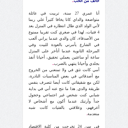
خائف من الحب
..
أنا عمري 27 سنة، تربيت في عائلة
متواضعة والداي كانا يخافا كثيراً علي ربما
لأني الولد الذي طال انتظاره في المنزل بعد
4 فتيات، لهذا في صغري كنت تقريبا ممنوع
من الأصدقاء، كان والدي عندما يراني ألعب
في الشارع يأمرني بالعودة للبيت وفي
المرحلة الثانوية عندما أتأخر على المنزل
ساعة أو ساعتين يعملي تحقيق، أحيانا أنفذ
بجلدي وأحيانا ينتهي بالضرب
..
أمي كانت تثق في ولا تمنعني من الخروج
مع أصدقائي في بعض المناسبات النادرة،
لكن مع شقيقاتي كانت أيضا تتصرف بنفس
طريقة والدي, هذا ما نتج عنه أني في بداية
شبابي كنت شخص غير اجتماعي وخجول
جداً وأرتبك عندما أكون مع أشخاص لا
أعرفهم، وعلاقتي بالفتيات كانت شبه
منعدمة
.
في سن 24 تخرجت من كلية الاقتصاد