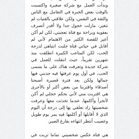
وبدأت العمل مع شركة صغيرة واكتسبت
بالوقت بعض الخبرة في التعامل مع الناس
والثقة في النفس، ولكن علاقتي بالفتيات لم
تتغير، مازلت خجول جدا ولا أقدر أتصرف
بعفوية وبراحة مع فتاة تعجبني، لكن لم أكن
أعير للقصة الكثير من الاهتمام لأني لم
أقابل في حياتي فتاة جلبت انتباهي لدرجة
الحب، لكن المتاعب الكبيرة انطلقت منذ
شهرين تقريباً، حيث انتقلت للعمل في
شركة جديدة وتعرفت هناك على ما يسمى
الحب، في أول يوم عرفتها فيه جذبني فيها
جمالها ولكن بعد فترة قصيرة أصبحنا
أصدقاء واقتربنا من بعض أكثر أو بالأحرى
هي اقتربت مني لأني بحكم خجلي لم أكن
لأتجرأ وأكلمها، عندما تحدثت معها وعرفت
شخصيتها زاد تعلقي بها إلى درجة أن اليوم
الذي لا أقابلها أو أكلمها فيه يمر يوم طويل
وعصيب أنتظر انتهاءه بفارغ الصبر
.
هي فتاة عكس شخصيتي تماما تربت في