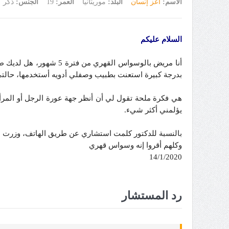
الاسم:
أعز إنسان
البلد:
موريتانيا
العمر:
19
الجنس:
ذكر
السلام عليكم
أنا مريض بالوسواس القهري من فترة 5 شهور، هل لديك طريقة في علاجه سلوكياً
بدرجة كبيرة استعنت بطبيب وصفلي أدويه أستخدمها، حالتي
هي فكرة ملحة تقول لي أن أنظر جهة عورة الرجل أو المرأ
يؤلمني أكثر شيء
.
بالنسبة للدكتور كلمت استشاري عن طريق الهاتف، وزرت ط
وكلهم أقروا إنه وسواس قهري
14/1/2020
رد المستشار