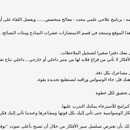
رضه - برنامج علاجي علمي محدد - معالج متخصص
.......
ويفضل اللقاء على أر
هذا الموقع وستجد في قسم الاستشارات عشرات النماذج ومئات النصائح، جر
معك دفترا صغيرا لتسجيل الملاحظات.
أفكار لا تأتي من فراغ فلابد لها من مثير داخلي أو خارجي
..
داخلي نتاج تف
 مشاعرك بكل دقة.
ك قل: جاء الوسواس وراقبه لتستطيع تحديده بقوة.
رامج للأسترخاء يمكنك التدرب عليها.
كار الوسواسية حتى تأتي إليك بكل قوتها ومشاعرها وعندما تأتي إليك ف
ك بأن تعترض تسلسل سير الأفكار من خلال أن تصيح بأعلى صوت
"
توق