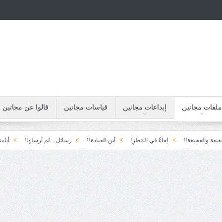
ملفات مجانين
إبداعات مجانين
قياسات مجانين
قالوا عن مجانين
يعة!!
لِقاءُ في المَطَرِ!
أين القيادة!!
رسائل... لم أرسلها!
أيامنا!!
خي