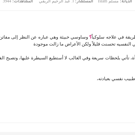
الديانة:
مسلم Islam
المستشار:
أ. عبد الرحيم الريفي
المشاهدات:
3944
؟
وساوسي خبيثة وهي عباره عن النظر إلى مفاتن ال
 النفسيه تحسنت قليلاً ولكن الأعراض ما زالت موجودة
ة، تأتي بلحظات سريعة وفي الغالب لا أستطيع السيطرة عليها، وتصبح الف
بيب نفسي بعيادته،