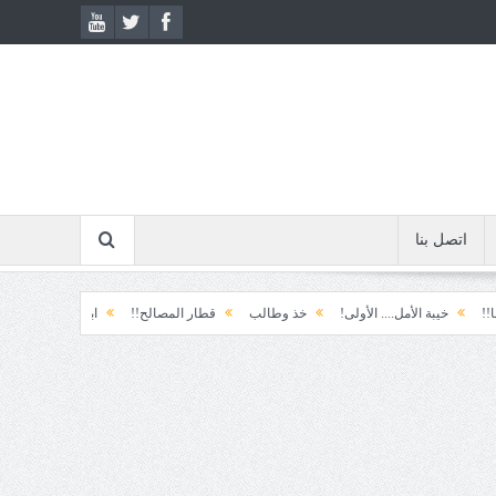
اتصل بنا
بة الأمل.... الأولى!
خذ وطالب
قطار المصالح!!
ابتسامة الطوارئ!
المكو