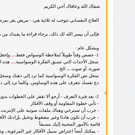
شفاك الله وعافاك أخي الكريم
العلاج النفساني تتوجب له ثلاثية هي: - مريض يقر بم
فإلى أن ييسر الله لك ذلك، برجاء قراءة ما يفيدك من 
وبشكل عام :
1- خصص وقتاً طويلاً لملاحظة الوسواس فقط
....
وإجعل 
سجل الأحداث التي تسبق الفكرة الوسواسية
....
هذه ال
صورة، أو صوت
...
الخ.
سجل نص الفكرة الوسواسية كما ترد إلى ذهنك وسجل
دع نفسك تتعرف على هذه الوساوس، وكلما ترد إلى ذهن
2- بعد فترة التعرف - أرجو ألا تقفز على الخطوات بدون تحقيق لكل خطوة
- تأتي خطوة المقاومة أو وقف الأفكار
- جرب أن تسترخي وهناك ملفات صوتية على الإنترنت كب
- جرب أن تكون هادئا وغير مضغوط وتخيل بإرادتك الأف
قائمة بالأمور المحببة إليك مسبقاً
- يمكنك أيضاً اعتراض سبيل الأفكار غير المرغوبة
..
وذل