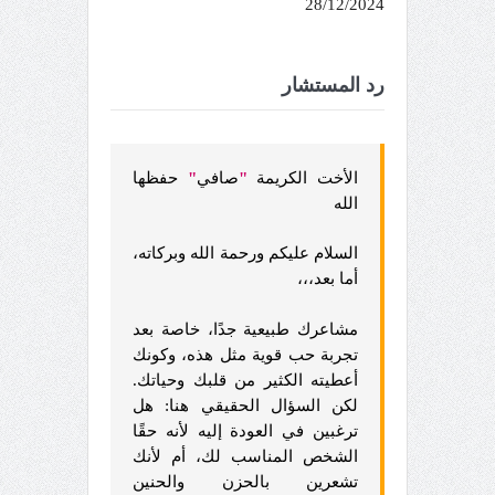
28/12/2024
رد المستشار
الأخت الكريمة
"
صافي
"
حفظها
الله
السلام عليكم ورحمة الله وبركاته،
أما بعد،،،
مشاعرك طبيعية جدًا، خاصة بعد
تجربة حب قوية مثل هذه، وكونك
أعطيته الكثير من قلبك وحياتك.
لكن السؤال الحقيقي هنا: هل
ترغبين في العودة إليه لأنه حقًا
الشخص المناسب لك، أم لأنك
تشعرين بالحزن والحنين