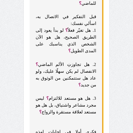
للماضي
؟
قبل التفكير في الاتصال به،
اسألي نفسك:
1. هل تغيّر فعلاً
؟
لو بدأ يعود إلى
الطريق الصحيح، هل هو الآن
الشخص الذي يناسبك على
المدى الطويل
؟
2. هل تجاوزتِ الألم الماضي
؟
الانفصال لم يكن سهلًا عليك، ولو
عاد هل ستتمكنين من الوثوق به
من جديد
؟
3. هل هو مستعد للالتزام
؟
ليس
مجرد مشاعر واشتياق، بل هل هو
مستعد لعلاقة مستقرة والزواج
؟
فكري أولا في إجابات لهذه