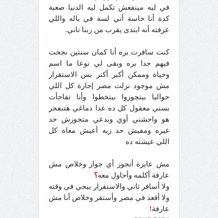
في ليه مينفعش تكمل ليه الدنيا صعبة
كدة أنا حاسة أني لسة في باله واللي
عرفته أنه ابتدى يقرب من ربنا تاني.
كنت سافرت بره أنا كمان سنتين نجحت
فيهم جدا بره وبقى لي نوعا ما اسم
وحياة وممكن أكبر أكتر بس الاستقرار
مش موجود نزلت مصر إجازة كل اللي
حواليا بيتجوزوا بيتخطوا وأنا تفاجأت
بسني معقول كل ده عدا دماغي هتنفجر
هو واحشني أوي وبدعي متجوزش حد
غيره ومفيش حد زيه أعيش معاه كل
اللي عيشته ده
مش عايزة أتجوز أي جواز وخلاص مش
عارفة أكلمه وأحاول معه
؟
ولا أسافر ثاني والاستقرار ييجي في وقته
ولا أقعد في مصر وأستقر وخلاص أنا مش
عارفة
!