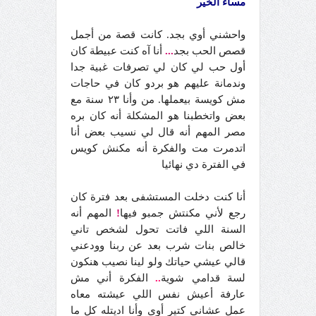
مساء الخير
واحشني أوي بجد. كانت قصة من أجمل
قصص الحب بجد
...
أنا آه كنت عبيطة كان
أول حب لي كان لي تصرفات غبية جدا
وندمانة عليهم هو بردو كان في حاجات
مش كويسة بيعملها. من وأنا ٢٣ سنة مع
بعض واتخطبنا هو المشكلة أنه كان بره
مصر المهم أنه قال لي نسيب بعض أنا
اتدمرت مت والفكرة أنه مكنش كويس
في الفترة دي نهائيا
أنا كنت دخلت المستشفى بعد فترة كان
رجع لأني مكنتش جمبو فيها
!
المهم أنه
السنة اللي فاتت تحول لشخص تاني
خالص بنات شرب بعد عن ربنا وودعني
قالي عيشي حياتك ولو لينا نصيب هنكون
لسة قدامي شوية
..
الفكرة أني مش
عارفة أعيش نفس اللي عيشته معاه
عمل عشاني كتير أوي وأنا اديتله كل ما