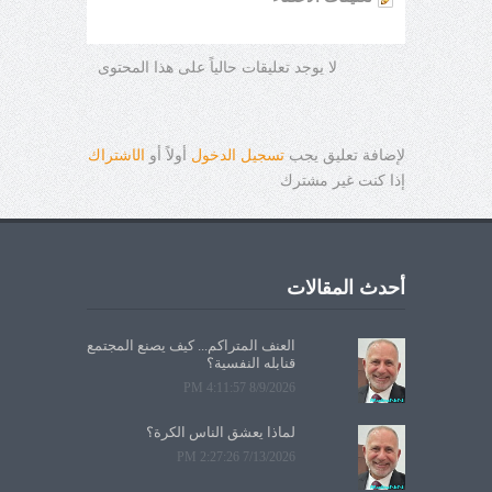
لا يوجد تعليقات حالياً على هذا المحتوى
لإضافة تعليق يجب
تسجيل الدخول
أولاً أو
ال
ا
شتراك
إذا كنت غير مشترك
أحدث المقالات
العنف المتراكم... كيف يصنع المجتمع
قنابله النفسية؟
8/9/2026 4:11:57 PM
لماذا يعشق الناس الكرة؟
7/13/2026 2:27:26 PM