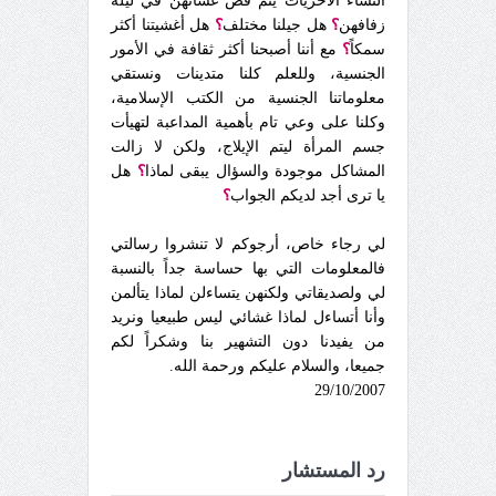
النساء الأخريات يتم فض غشائهن في ليلة
زفافهن
؟
هل جيلنا مختلف
؟
هل أغشيتنا أكثر
سمكاً
؟
مع أننا أصبحنا أكثر ثقافة في الأمور
الجنسية، وللعلم كلنا متدينات ونستقي
معلوماتنا الجنسية من الكتب الإسلامية،
وكلنا على وعي تام بأهمية المداعبة لتهيأت
جسم المرأة ليتم الإيلاج، ولكن لا زالت
المشاكل موجودة والسؤال يبقى لماذا
؟
هل
يا ترى أجد لديكم الجواب
؟
لي رجاء خاص، أرجوكم لا تنشروا رسالتي
فالمعلومات التي بها حساسة جداً بالنسبة
لي ولصديقاتي ولكنهن يتساءلن لماذا يتألمن
وأنا أتساءل لماذا غشائي ليس طبيعيا ونريد
من يفيدنا دون التشهير بنا وشكراً لكم
جميعا، والسلام عليكم ورحمة الله.
29/10/2007
رد المستشار