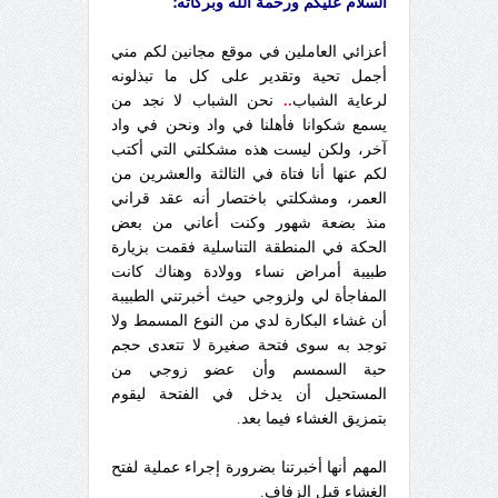
السلام عليكم ورحمة الله وبركاته؛
أعزائي العاملين في موقع مجانين لكم مني
أجمل تحية وتقدير على كل ما تبذلونه
لرعاية الشباب
..
نحن الشباب لا نجد من
يسمع شكوانا فأهلنا في واد ونحن في واد
آخر، ولكن ليست هذه مشكلتي التي أكتب
لكم عنها أنا فتاة في الثالثة والعشرين من
العمر، ومشكلتي باختصار أنه عقد قراني
منذ بضعة شهور وكنت أعاني من بعض
الحكة في المنطقة التناسلية فقمت بزيارة
طبيبة أمراض نساء وولادة وهناك كانت
المفاجأة لي ولزوجي حيث أخبرتني الطبيبة
أن غشاء البكارة لدي من النوع المسمط ولا
توجد به سوى فتحة صغيرة لا تتعدى حجم
حبة السمسم وأن عضو زوجي من
المستحيل أن يدخل في الفتحة ليقوم
بتمزيق الغشاء فيما بعد.
المهم أنها أخبرتنا بضرورة إجراء عملية لفتح
الغشاء قبل الزفاف.