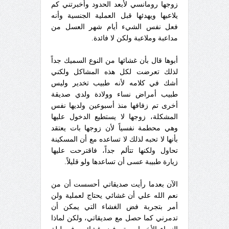
زوجها رومانسي لأبعد الحدود وأخبرتني كم
يلاعبها ويهدئها قبل العملية الجنسية وأنه
فعل نفس الشيء أيام شهر العسل من
مداعبة وملاعبة ولكن لا فائدة.
أبوها قال بأن غشائها من النوع السميك جداً
لذلك تعرضت لكل هذه المشاكل ولكني
أشك في كلامه لأنه طبيب تخدير وليس
طبيب أمراض نساء وولادة ولدي صديقة
أخرى تم زفافها منذ أسبوعين ولديها نفس
المشكلة، زوجها لا يستطيع الدخول عليها
وهي محطمة نفسياً لأن زوجها بات يعتقد
بأنها لا تحبه لذلك لا تساعده مع أن المسكينة
تحاول ولكنها تتألم جداً، فاقترحت عليها
زيارة طبيبة عسى أن تساعدها ولو قليلاً.
الآن بعدما رأيت صديقاتي أحسست أن من
نعم الله علي أن غشائي يحتاج لعملية ولن
أمر بتجربة فض الغشاء التي يمكن أن
تدمرني كما حصل مع صديقاتي، ولكن لماذا