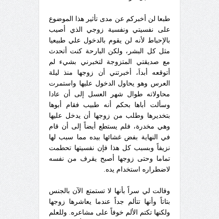
طبعا لن أخبركم عن مدى تأثير هذا الموضوع
على نفسيتي ونفسية زوجي الذي أصيب
بالإحباط لأنه لن يقوم بالدخول علي طبيعيا
مثل كل البشر، ولكن البارحة كنت أتحدث
مع صديقتي المتزوجة لتخبرني بشيء لم
أتوقعه أبداَ، أخبرتني أن زوجها منذ ليلة
العرس وهو يحاول الدخول عليها واستمرت
محاولاته طوال شهر العسل إلى أن عادا
وسألت أباها بحكم أنه طبيب فقام أبوها
بتخديرها وطلب من زوجها أن يدخل عليها
وهي مخدرة، فلم يستطع أيضاً إلى أن قام
في النهاية بفض غشائها بيده مما سبب لها
نزيفاً وبسبب كل هذا فإن نفسيتها تحطمت
تماما وحتى زوجها أصبح يقرف من نفسه
لاضطراره استخدام يده.
وقالت لي سراً بأنها لا تستمتع الآن بالجنس
بتاتاً وأنها تتألم جداً عندما يعاشرها زوجها
ولكنها تكتم الألم خوفاً على مشاعره. وللعلم