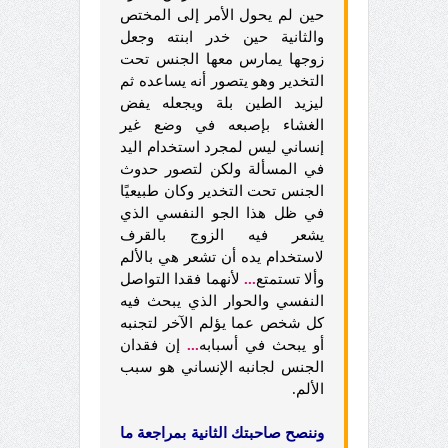
حين لم يحول الأمر إلى المختص
والثانية حين خدر ابنته وجعل
زوجها يمارس معها الجنس تحت
التخدير وهو يتصور أنه يساعده ثم
ليزيد الطين بلة ويجعله يفض
الغشاء بإصبعه في وضع غير
إنساني ليس لمجرد استخدام اليد
في المسألة ولكن لتصور حدوث
الجنس تحت التخدير وكان طبيعيًا
في ظل هذا الجو النفسي الذي
يشعر فيه الزوج بالقرف
لاستخدام يده أن تشعر هي بالألم
وألا تستمتع
...
لأنهما فقدا التواصل
النفسي والحوار الذي يبحث فيه
كل شخص عما يؤلم الآخر لتجنبه
أو يبحث في أسبابه
...
إن فقدان
الجنس لجانبه الإنساني هو سبب
الألم.
وننصح صاحبتك الثانية بمراجعة ما