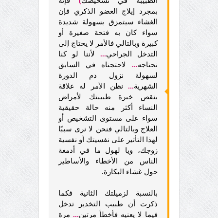
الطبيبة في تشخيصك
)
فإنه
بمجرد إيلاج العضو الذكري فإن
الغشاء سيتمزق بسهولة شديدة
سواء كان به فتحة صغيرة أو
كبيرة وبالتالي فالأمر لا يحتاج إلى
التدخل الجراحي
...
لأننا
لو
كنا
نحتاجه
...
لاحتجناه في السابق
لسهولة نزول دم الدورة
الشهرية
...
نظن الأمر له علاقة
بنقص خبرة طبيبتك لأمراض
النساء أكثر منه حالة حقيقية
سواء على مستوى التشخيص أو
العلاج وبالتالي فنحن لا نرى سببًا
لهذا التأثير على نفسيتك أو نفسية
زوجك، ويا لهول ما في أدمغة
الناس من الأخطاء والأساطير
حول غشاء البكارة.
بالنسبة لزميلتك الثانية فكما
ذكرت أن طبيب التخدير تدخل
فيما لا يعنيه فأخطأ مرتين
...
مرة