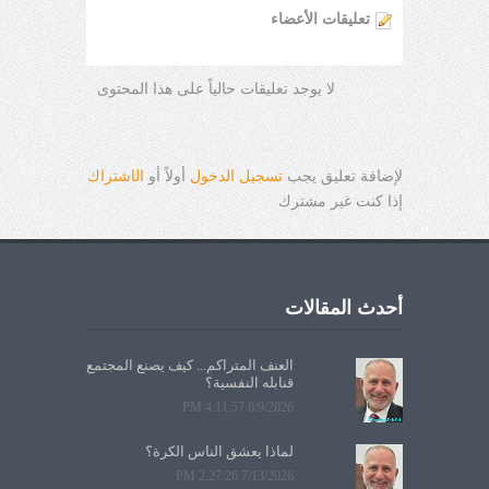
تعليقات الأعضاء
لا يوجد تعليقات حالياً على هذا المحتوى
لإضافة تعليق يجب
تسجيل الدخول
أولاً أو
ال
ا
شتراك
إذا كنت غير مشترك
أحدث المقالات
العنف المتراكم... كيف يصنع المجتمع
قنابله النفسية؟
8/9/2026 4:11:57 PM
لماذا يعشق الناس الكرة؟
7/13/2026 2:27:26 PM