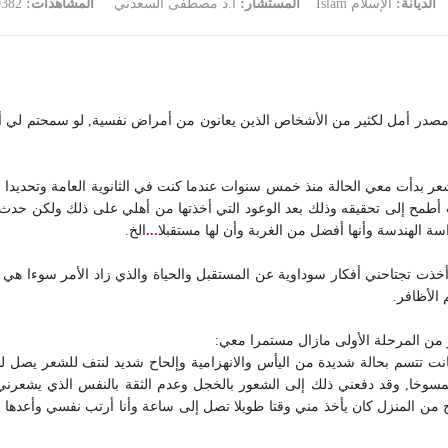
الديانة:
الإسلام Islam
المستشار:
أ.د مصطفى السعدني
المشاهدات:
9382
تم مصدر أمل لكثير من الأشخاص الذين يعانون من أمراض نفسية, لو سمحتم لي أو
لة نتف الشعر بدأت معي الحالة منذ خمس سنوات عندما كنت في الثانوية العامة وتحد
طمح إلى تحقيقه وذلك بعد الوعود التي أخذتها من أهلي على ذلك ولكن حدث 
ة الهندسة وأنها أفضل من الغربة وأن لها مستقبلا
...
الخ.
 أخذت تجتاحني أفكار سوداوية عن المستقبل والحياة والذي زاد الأمر سوءا هي 
الأظافر.
 من المرحلة الأولى مازال مستمرا معي:
نت تتسم بحالة شديدة من اليأس والانهزامية وإلحاح شديد لنتف للشعر يصل 
وخا, وقد دفعني ذلك إلى الشعور بالخجل وعدم الثقة بالنفس الذي يشعرني ب
من المنزل كان يأخذ مني وقتا طويلا تصل إلى ساعة وأنا أرتب نفسي وأعدها للخ