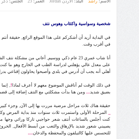
الاسم:
راشد
البلد:
الأردن Jordan
العمر:
23
الجنس:
ذكر
شخصية وسواسية واكتئاب وهوس نتف
في البداية أريد أن أشكركم على هذا الموقع الرائع, حقيقة أن
في أقرب وقت.
أنا شاب عمري 23 عام ذكي ووسيم, أعاني من مشك
على معدل عالي يؤهلني لدراسة الطب في الخارج وهو ما كنت أ
أهلي أنه يجب أن أدرس في بلدي وأصبحوا يحاولون إقناعي بدراس
في ذلك الوقت لم أناقش الموضوع معهم لا أعرف لماذا
!
, إنما
بضيق شديد
...
ومن هنا بدأت مشكلتي مع النتف إضافة إلى قضم 
حقيقة هناك ثلاث مراحل مرضية مررت بها إلى الآن, وجزء كبير
_
المرحلة الأولى واستمرت ثلاث سنوات منذ بداية المرض وكا
كنت أجلس بالساعات أنتف شعر حواجبي تاركا ورائي وجها ممس
يصيبني شعور شديد بالإرهاق والتعب من أبسط الأفعال, الخروج 
للتحسس عليها كالتيلفون والمحفظة والدخان
....