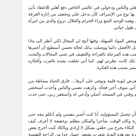
لي والناس ودخولي في عالمي الخاص دفع أهلي للاعتقاد بأني
ن بها نوع من الإسراف كأن يدخل علي ويخفف من إنارة الغرفة
وهمه الوحيد التتبع وراء الحرام والحلال, تزوج والدي من امرأة
 طول حياتي.
عض المواد السهلة, وقتها أتيح لي المجال لكي أنظر إلى ماذا
 الأفضل دائما ووصلت بذلك لحالة تحسن أستطيع أن أعتبرها
اتسمت هذه المرحلة بالقراءة والتثقيف في شتى المجالات والبحث
تلك كانت نظرتي لهم، كما أني تعلقت بشدة بالغرب وأفكاره
ضمير بسبب هذه الفكرة.
عرض لنوبة قلبية وتوفي على أثرها
....
فارق الحياة ببساطة من
 أو أني سوف أجن فجأة, وكرهت نفسي والناس وأخذت أستحضر
عظم وقتي في المسجد أصلي وأدعي له وأستغفر ربي, حتى حدث
 تتحمل المسؤولية, أنا كنت أصبر بنفسي ولم أتكلم معه حتى
وكان الوقت متأخرا والمكان مظلم -وحقيقة لا أعرف كيف
 البكاء يخرج من حلقي بشكل لا إرادي وبالكاد كنت أخرج بعض
شرة بعد هذه النوبة شعرت بشعور جميل جدا من الراحة النفسية