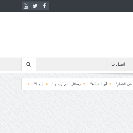
اتصل بنا
أين القيادة!!
رسائل... لم أرسلها!
أيامنا!!
خيبة الأمل.... الأولى!
خذ و