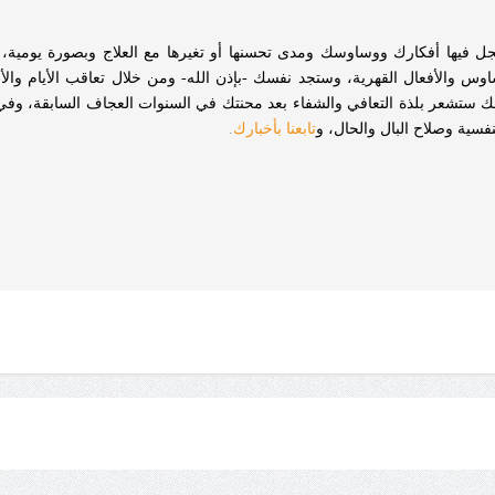
 فيها أفكارك ووساوسك ومدى تحسنها أو تغيرها مع العلاج وبصورة يومية، 
س والأفعال القهرية، وستجد نفسك -بإذن الله- ومن خلال تعاقب الأيام وال
نك ستشعر بلذة التعافي والشفاء بعد محنتك في السنوات العجاف السابقة، وفي
فسية وصلاح البال والحال، و
تابعنا بأخبارك
.