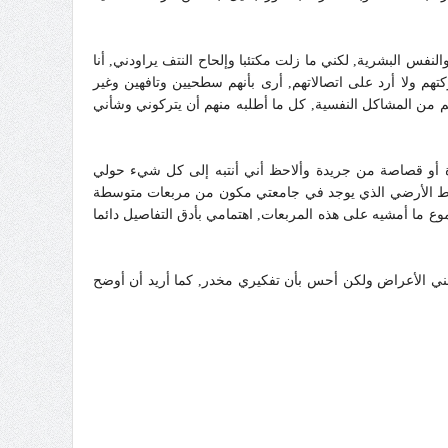
لنفس البشرية, لكني ما زلت مكتئبا وإلحاح النتف يراودني, أنا
هم ولا أرد على اتصالاتهم, أرى بأنهم سطحيين وتافهين وغير
هم من المشاكل النفسية, كل ما أطلبه منهم أن يتركوني وشأني
رة أو قصاصة من جريدة وألاحظ أني أنتبه إلى كل شيء حولي
لبلاط الأرضي الذي يوجد في جامعتي مكون من مربعات متوسطة
ي على الأرض أحاول أن لا تقع قدماي على الخطوط بين المربعات وقد تكون نسبة عملي لهذا العمل 20% من مجموع ما أمشيه على هذه المربعات, اهتمامي بأدق التفاصيل دائما
هي سيترالين 50 mg و ريسبيريدون 0.5mg والبرازولام 0.25, في الحقيقة لم تزل عني الأعراض ولكن أحس بأن تفكيري مخدر, كما أريد أن أوضح