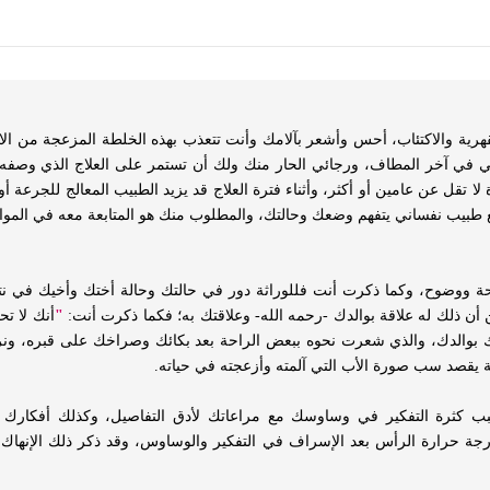
هرية والاكتئاب، أحس وأشعر بآلامك وأنت تتعذب بهذه الخلطة المزعجة من ال
 آخر المطاف، ورجائي الحار منك ولك أن تستمر على العلاج الذي وصفه لك ا
لا تقل عن عامين أو أكثر، وأثناء فترة العلاج قد يزيد الطبيب المعالج للجرعة
 مع طبيب نفساني يتفهم وضعك وحالتك، والمطلوب منك هو المتابعة معه في المواع
احة ووضوح، وكما ذكرت أنت فللوراثة دور في حالتك وحالة أختك وأخيك في نتف
 أن ذلك له علاقة بوالدك -رحمه الله- وعلاقتك به؛ فكما ذكرت أنت:
"
أنك لا ت
ك بوالدك، والذي شعرت نحوه ببعض الراحة بعد بكائك وصراخك على قبره، ونر
قة يقصد سب صورة الأب التي آلمته وأزعجته في حياته.
 كثرة التفكير في وساوسك مع مراعاتك لأدق التفاصيل، وكذلك أفكارك 
 درجة حرارة الرأس بعد الإسراف في التفكير والوساوس، وقد ذكر ذلك الإنها