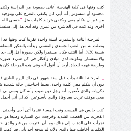
كنت وقتها في كلية الهندسة أعاني بصعوبة من الدراسة ولكني
محسود أو ممسوس, أما أبي كان يكتفي بالتفرج علي وبتوجيه ال
من غير أن يتكلم معي ويكتفي بترديد كلمات مثل
"
حسبي الله و
أخرى وقد كنت في العاشرة من عمري وقد أدى هذا إلى سلسلة ط
_
المرحلة الثانية واستمرت لسنة واحدة تقريبا كنت وقتها قد 
وصلت به من التعب الجسدي والنفسي وبدأت بالتفكير المنطقي
بنسبة 30%, أما النتف فكان مستمرا ولكن بصورة أقل إلى
والاستفسار, وتكونت لدي مبادئ وأفكار في كل شيء, صورت ال
وطريقة فهمه للحياة, أريد أن أقول أنه وفي هذه المرحلة كان 
_
المرحلة الثالثة بدأت قبل ستة شهور في ذلك اليوم العادي في
دون أن يتكلم معي كلمة واحدة, بعدها اجتاحتني حالة شديد
ذكريات والدي لأصوره أنه رجل دين طيب وأنه كان يتمنى لي 
معي موقف غريب بعد وفاة والدي بأسبوعين أكد لي أني أحمل
كنت جالس في المسجد وقت المساء عندما أتى أخي وأخذني, ونح
انفجرت من الغضب الشديد وخرجت من السيارة وطبعا هو تر
تجرأت على الذهاب إلى هناك- وما أن اقتربت من قبر والدي حت
الكلمات أخاطب فيها والدي ولأنه لم يتوقع أحد بأني قد أذهب 