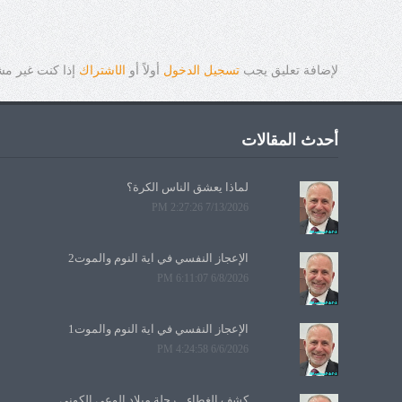
لإضافة تعليق يجب
تسجيل الدخول
أولاً أو
ال
ا
شتراك
إذا كنت غير م
أحدث المقالات
لماذا يعشق الناس الكرة؟
7/13/2026 2:27:26 PM
الإعجاز النفسي في آية النوم والموت2
6/8/2026 6:11:07 PM
الإعجاز النفسي في آية النوم والموت1
6/6/2026 4:24:58 PM
كشف الغطاء... رحلة ميلاد الوعي الكوني