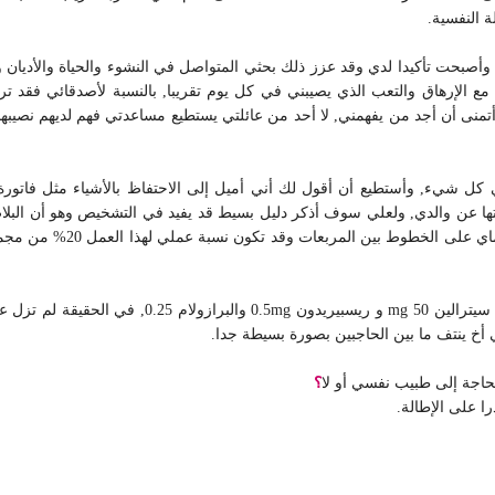
 النفسية.
ل وأصبحت تأكيدا لدي وقد عزز ذلك بحثي المتواصل في النشوء والحياة والأديان وا
 الإرهاق والتعب الذي يصيبني في كل يوم تقريبا, بالنسبة لأصدقائي فقد تركت
ة أتمنى أن أجد من يفهمني, لا أحد من عائلتي يستطيع مساعدتي فهم لديهم نصيب
ي كل شيء, وأستطيع أن أقول لك أني أميل إلى الاحتفاظ بالأشياء مثل فاتو
 ورثتها عن والدي, ولعلي سوف أذكر دليل بسيط قد يفيد في التشخيص وهو أن ا
المساحة, وأنا في أثناء المش
قبل عشرة أيام ذهبت إلى طبيب نفسي ووصف لي أدوية و
أخ ينتف ما بين الحاجبين بصورة بسيطة جدا.
حاجة إلى طبيب نفسي أو لا
؟
ا على الإطالة.