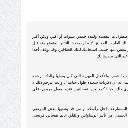
اضطرابات النفسية ولمدة خمس سنوات أو أكثر، ولكن أكثر
لطبيب المعالج، لأنه لن يحدث التأثير المتوقع منه قبل
 أو ينقص منها حسب استجابتك لتلك العقاقير، وقد يوقف أحدا
يد التي يحددها لك.
 الشعر، والأفعال القهرية التي كان يفعلها والدك –رحمه
حمل له أي ذكريات سعيدة طول حياتك
"
، وأنت تترجم ذلك لا
ى ذلك أحيانا كمعالجين نفسانيين عندما يقول مريض -على
المتسارعة داخل رأسك، والتي قد يشبهها بعض المرضى
ك العصبي من تأثير الوساواس والقلق عالم نفساني فرنسي