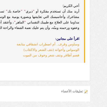
أخي الكريم؛
أريد منك أن تستخدم مفكرة أو
"
ديري
"
"
خاصة بك
"
تسجل
مشاعرك وأحاسيسك التي تعايشها وبصورة يومية مع الوساو
مداوما على العلاج مع طبيبك النفساني
"
الماهر
"
، وأعتقد أ
وعفوه ورحمته ومنّه، وأن يتم عليك نعمة الشفاء والراحة الن
اقرأ على مجانين:
وساوس وقرف.. أم اضطراب انشقاقي متابعة
الوسواس وأخواته (نتف الشعر والاكتئاب)
قضم أظافر ونتف شعر وخوف من الموت
تعليقات الأعضاء