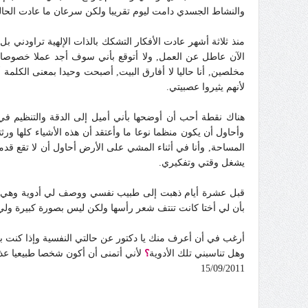
والنشاط الجسدي دامت ليوم تقريبا ولكن سرعان ما عادت الحالة
منذ ثلاثة أشهر عادت الأفكار التشكك بالذات الإلهية تراودني ب
الآن عاطل عن العمل, ولا أتوقع بأني سوف أجد عملا خصوصا مع
مخلصين, أنا حاليا لا أفارق البيت, أصبحت وحيدا بمعنى الكلم
لأنهم يثيروا عصبيتي.
هناك نقطة أحب أن أوضحها بأني أميل إلى الدقة والتنظيم ف
وأحاول أن يكون منظما نوعا ما وأعتقد أن هذه الأشياء كلها
يشغل وقتي وتفكيري.
بأن لي أختا كانت تنتف شعر رأسها ولكن ليس بصورة كبيرة ولي 
أرغب في أن أعرف منك يا دكتور عن حالتي النفسية وإذا كنت ب
وهل تناسبني تلك الأدوية
؟
لأني أتمنى أن أكون شخصا طبيعيا عذر
15/09/2011