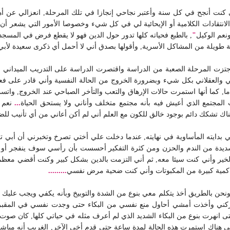
 كنت أنجح في كل سنة وأعتبر نجاحي إنجازا في تلك المرحلة, انعزالي عن أه
انتقادات الكلامية أو الإيحائية لي في كل شيء وخصوصا الأمور التي يشعر أ
نعم الوكيل
"
, بالطبع فحياته كلها تدور حول الدين فهو لا يقطع فرض في المسجد 
ويلة من المشاكل الأسرية, وأقولها بصدق أني لا أحمل أي ذكرى سعيدة لأبي
اجتزت المرحلة الصعبة من الدراسة واقتصرت الدراسة على التدريب الميداني وب
 والعقلاني بكل شيء وبضرورة الخروج من الحالة النفسية وأني قادر على فعل
 حد ما, كما أنها استمرت حالات الإرهاق والتعب والتأخر الصباحي عند الخروج, و
مجتمع الذي أعيش فيه بأنه مجتمع متخلف وأناني ولا يستحق الحياة
...
نعم 
هناك تشكك دائم بوجود خالق للكون مع العلم أني لم أكن أعاني من أي تأنيب لل
 بدايته المأساوية في نهايته, عندما دخلت علي أختي تصرخ وتخبرني أن أبي ت
ة شديدة من الندم والحزن ومن كثرة التفكير أحسست بأن رأسي سوف ينفجر
الخير وأني كنت سيئا معه, ثم أني التزمت بالدين بشكل كبير وكنت أقضي م
 كمية كبيرة من المكبوتات وأني كنت ضحية مرض نفسي
.........
ن بالطريق أخذ يتكلم معي بنوع من الشدة والتوبيخ وبأنه يكفي ويجب عليك أن
كني وأخذت أمشي أحاول منع نفسي من البكاء حتى وجدت نفسي في المقبرة 
ى انهرت بنوع من البكاء الشديد الذي لم أعرف مثله في حياتي كلها, كان صوت
إلى هناك استمرت هذه الحالة لمدة ساعة حتى قدم أخي الآخر, الغريب أنه مبا