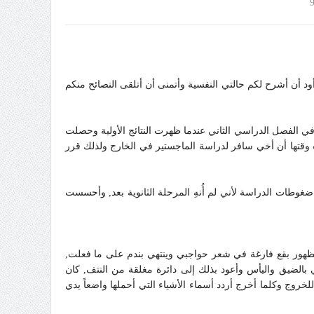
د أن أشرح لكم حالتي النفسية وأتمنى أن أتلقى النصائح منكم
يدا في الفصل الدراسي الثاني عندما ظهرت النتائج الأولية وحصلت
وقتها أن أخي سافر لدراسة الماجستير في الخارج ولذلك قرر
ضغوطات الدراسة لأني لم أُنهِ المرحلة الثانوية بعد, وأحسست
لظهور بقع فارغة في شعر حواجبي وينتهي بندم على ما فعلت,
الضيق واليأس وأعود بذلك إلى دائرة مغلقة من النتف, كان
روج وكلما أخرج أردد أسماء الأشياء التي أحملها واضعاً يدي