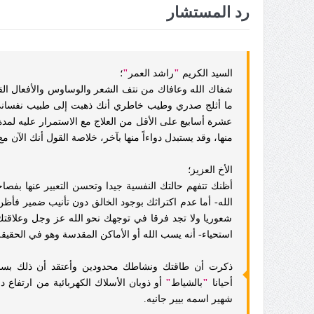
رد المستشار
السيد الكريم
"
راشد العمر
"
؛
شفاك الله وعافاك من نتف الشعر والوساوس والأفعال الق
ما أثلج صدري وطيب خاطري أنك ذهبت إلى طبيب نفساني في
عشرة أسابيع على الأقل من العلاج مع الاستمرار عليه لمدة 
منها، وقد يستبدل دواءاً منها بآخر، خلاصة القول أنك الآن
الأخ العزيز؛
أظنك تتفهم حالتك النفسية جيدا وتحسن التعبير عنها بفص
الله- أما عدم اكتراثك بوجود الخالق دون تأنيب ضمير فأظن
شعوريا ولا تجد فرقا في توجهك نحو الله عز وجل وعلاقت
استحياء- أنه يسب الله أو الأماكن المقدسة وهو في الحقي
ذكرت أن طاقتك ونشاطك محدودين وأعتقد أن ذلك بسبب
أحيانا
"
بالشياط
"
أو ذوبان الأسلاك الكهربائية من ارتفاع
شهير اسمه بيير جانيه.