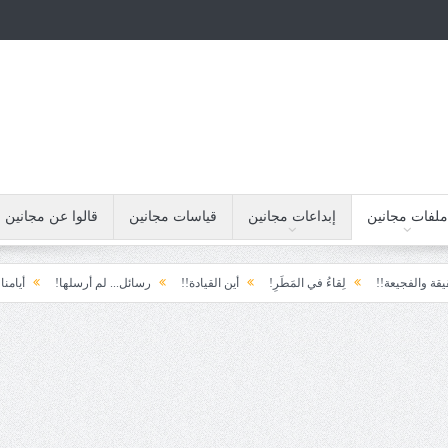
ملفات مجانين
إبداعات مجانين
قياسات مجانين
قالوا عن مجانين
يعة!!
لِقاءُ في المَطَرِ!
أين القيادة!!
رسائل... لم أرسلها!
أيامنا!!
خي