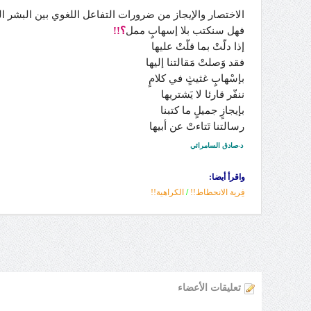
الاختصار والإيجاز من ضرورات التفاعل اللغوي بين البشر ا
فهل سنكتب بلا إسهابٍ ممل
؟!!
إذا دلّتْ بما قلّتْ عليها
فقد وَصلتْ مَقالتنا إليها
بإسْهابٍ غثيثٍ في كلامٍ
ننفّر قارئا لا يَشتريها
بإيجازٍ جميلٍ ما كتبنا
رسالتنا تَتاءتْ عن أبيها
د-صادق السامرائي
واقرأ أيضا:
فِرية الانحطاط!!
/
الكراهية!!
تعليقات الأعضاء