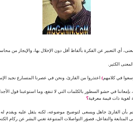
نى، أي التعبير عن الفكرة بألفاظ أقل دون الإخلال بها، والإيجاز من محاس
لمعنى الكثير.
وسعوا في كلامهم
)
اعتذروا من القارئ، ونحن في عصرنا المتسارع نجيد الإسها
ة، بإمعاننا في حشو السطور بالكلمات التي لا تنفع، وما استوعبنا قول الأجد
ة لغوية ذات قيمة معرفية
؟
توهم بأن القارئ جاهل ويسعى لتوضيح موضوعه، لكنه يثقل عليه ويقدم ل
 المتابعة والتفاعل، فصوَر التواصلات المتنوعة تغني البشر عن ركام الك