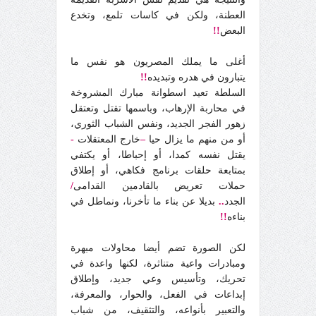
العطنة، ولكن في كاسات تلمع، وتخدع
البعض
!!
أغلى ما يملك المصريون هو نفس ما
يتبارون في هدره وتبديده
!!
السلطة تعيد اسطوانة مبارك المشروخة
في محاربة الإرهاب، وباسمها تقتل وتعتقل
زهور الفجر الجديد، ونفس الشباب الثوري،
أو من منهم ما يزال حيا
–
خارج المعتقلات
-
يقتل نفسه كمدا، أو إحباطا، أو يكتفي
بمتابعة حلقات برنامج فكاهي، أو إطلاق
حملات تعريض بالقادمين القدامى
/
الجدد
..
بديلا عن بناء ما تأخرنا، ونماطل في
بناءه
!!
لكن الصورة تضم أيضا محاولات مبهرة
ومبادرات واعية متناثرة، لكنها واعدة في
تحريك، وتأسيس وعي جديد، وإطلاق
إبداعات في الفعل، والحوار، والمعرفة،
والتعبير بأنواعه، والتثقيف، من شباب