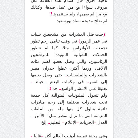
ناحية أخرى فإن صدام هذه الطاقة كان
مروعا، سواءا مع من عمل ضدها، وكذلك
مع من لم يفهمها، ولم يستثمرها
!!
لم تفلح مذبحة ستاد بورسعيد
(
حيث قتل العشرات من مشجعين شباب
في عمر الزهور
)
في وقف تنامي زخم تطور
تجمعات الأولتراس مثلا، كما لم تتطور
الحملات الشبابية المؤيدة للمرشحين
الرئاسيين، والتي وصل بعضها لضم مئات
الآلاف، وربما أكثر، غطوا جدران مصر
بالشعارات والملصقات
..
حتى وصل بعضها
إلى القمر
..
في تهكمات البعض
–
حينئذ
-
تعليقا على الانتشار الواسع
..
جدا
!!
ولم تتحول المليونيات المتوالية كل جمعة
تحت شعارات مختلفة إلى زخم مبادرات
دائمة يتناول كل منها ملفا من الملفات
المزمنة التي ما تزال تنتظر مثل : الأمن
–
العدل
–
الحريات
–
الإعلام
–
التعليم
..
إلخ
وفي محنة عميقة أذهلت العالم أكثر
–
غالبا
-