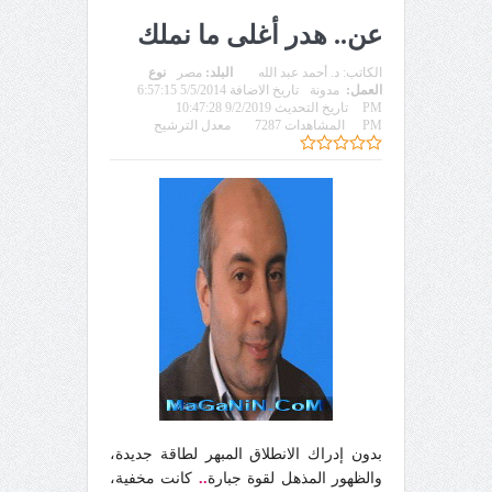
عن.. هدر أغلى ما نملك
الكاتب:
د. أحمد عبد الله
البلد:
مصر
نوع
العمل:
مدونة
تاريخ الاضافة 5/5/2014 6:57:15
PM
تاريخ التحديث 9/2/2019 10:47:28
PM
المشاهدات 7287
معدل الترشيح
بدون إدراك الانطلاق المبهر لطاقة جديدة،
والظهور المذهل لقوة جبارة
..
كانت مخفية،