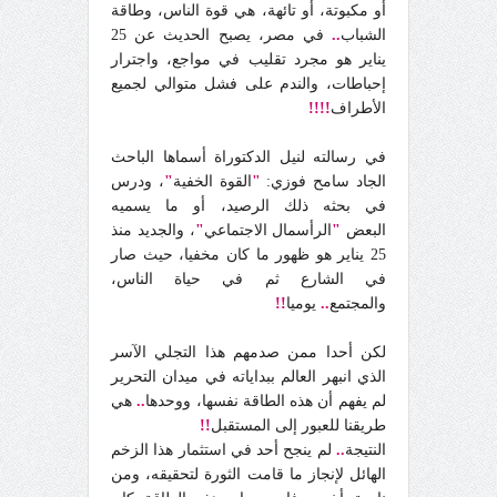
أو مكبوتة، أو تائهة، هي قوة الناس، وطاقة
الشباب
..
في مصر، يصبح الحديث عن 25
يناير هو مجرد تقليب في مواجع، واجترار
إحباطات، والندم على فشل متوالي لجميع
الأطراف
!!!!
في رسالته لنيل الدكتوراة أسماها الباحث
الجاد سامح فوزي:
"
القوة الخفية
"
، ودرس
في بحثه ذلك الرصيد، أو ما يسميه
البعض
"
الرأسمال الاجتماعي
"
، والجديد منذ
25 يناير هو ظهور ما كان مخفيا، حيث صار
في الشارع ثم في حياة الناس،
والمجتمع
..
يوميا
!!
لكن أحدا ممن صدمهم هذا التجلي الآسر
الذي انبهر العالم ببداياته في ميدان التحرير
لم يفهم أن هذه الطاقة نفسها، ووحدها
..
هي
طريقنا للعبور إلى المستقبل
!!
النتيجة
..
لم ينجح أحد في استثمار هذا الزخم
الهائل لإنجاز ما قامت الثورة لتحقيقه، ومن