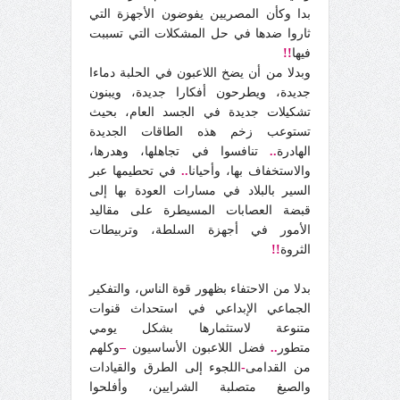
بدا وكأن المصريين يفوضون الأجهزة التي
ثاروا ضدها في حل المشكلات التي تسببت
فيها
!!
وبدلا من أن يضخ اللاعبون في الحلبة دماءا
جديدة، ويطرحون أفكارا جديدة، ويبنون
تشكيلات جديدة في الجسد العام، بحيث
تستوعب زخم هذه الطاقات الجديدة
الهادرة
..
تنافسوا في تجاهلها، وهدرها،
والاستخفاف بها، وأحيانا
..
في تحطيمها عبر
السير بالبلاد في مسارات العودة بها إلى
قبضة العصابات المسيطرة على مقاليد
الأمور في أجهزة السلطة، وتربيطات
الثروة
!!
بدلا من الاحتفاء بظهور قوة الناس، والتفكير
الجماعي الإبداعي في استحداث قنوات
متنوعة لاستثمارها بشكل يومي
متطور
..
فضل اللاعبون الأساسيون
–
وكلهم
من القدامى
-
اللجوء إلى الطرق والقيادات
والصيغ متصلبة الشرايين، وأفلحوا