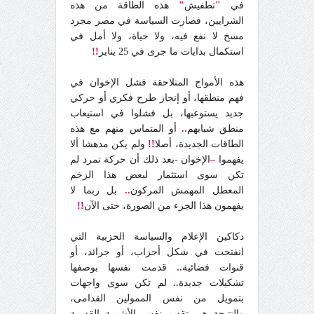
في
"
تطفيش
"
هذه الطاقة من هذه
الشرايين، فصارت السياسة في مصر مجرد
مسخ لا نفع فيه، ولا حياة، ولا أمل في
استكمال بدايات ما جرى في 25 يناير
!!
هذه الأمواج المتلاحقة فشل الإخوان في
فهم منطقها، أو إنجاز طرح فكري أو حركي
جديد يستوعبها، بل فشلوا في استيعاب
منطق شبابهم
..
أو المتماس منهم مع هذه
الطاقات الجديدة، أصلا
!!
ولم يكن مدهشا ألا
يفهموا
–
الإخوان -بعد ذلك أن حركة تمرد لم
تكن سوى استثمار لبعض هذا الزخم
المعطل المهمش المركون
..
بل ربما لا
يفهمون هذا الجزء من الصورة، حتى الآن
!!
دكاكين الإعلام والسياسة الحزبية التي
انفتحت في شكل أحزاب، أو جرائد، أو
قنوات فضائية
..
قدمت نفسها بوصفها
تشكيلات جديدة
..
لم تكن سوى واجهات
بتمويل من نفس الممولين القدامى،
والنتيجة هي تقديم نفس الأشربة القديمة