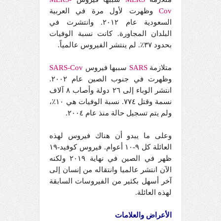
Cov
وظهرت لأول مرة في العربية
السعودية عام ٢٠١٢. وانتشرت في
البلدان المجاورة. كانت نسبة الوفيات
بحدود ٣٧٪. لم ينتشر الفيروس عالمياً.
متلازمة
SARS
سببها فيروس
SARS-Cov
وظهرت في جنوب الصين عام ٢٠٠٢.
انتشر الوباء إلى ٢٦ دولة وأصاب ٨ آلاف
نسمة وقتل ٧٧٤. نسبة الوفيات هي ١٠٪،
ولم يتم تسجيل حالة منذ عام ٢٠٠٤.
وعلى ما يبدو أن هناك فيروس لهذه
العائلة كل ٩-١٠ أعوام. فيروس كوفيد-١٩
ظهر في الصين في نهاية ٢٠١٩ ولكنه
الآن انتشر عالميا وانتقاله من إنسان إلى
آخر أسهل بكثير من الفيروسات السابقة
لهذه العائلة.
الأعراض والعلامات