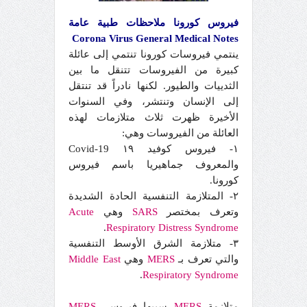
فيروس كورونا ملاحظات طبية عامة
Corona Virus General Medical Notes
ينتمي فيروسات كورونا تنتمي إلى عائلة
كبيرة من الفيروسات تتنقل ما بين
الثدييات والطيور. لكنها نادراً قد تنتقل
إلى الإنسان وتنتشر، وفي السنوات
الأخيرة ظهرت ثلاث متلازمات لهذه
العائلة من الفيروسات وهي:
١- فيروس كوفيد ١٩ Covid-19
والمعروف جماهيريا باسم فيروس
كورونا.
٢- المتلازمة التنفسية الحادة الشديدة
وتعرف بمختصر
SARS
وهي
Acute
.
Respiratory Distress Syndrome
٣- متلازمة الشرق الأوسط التنفسية
والتي تعرف بـ
MERS
وهي
East
Middle
.
Respiratory
Syndrome
متلازمة
MERS
سببها فيروس
MERS-