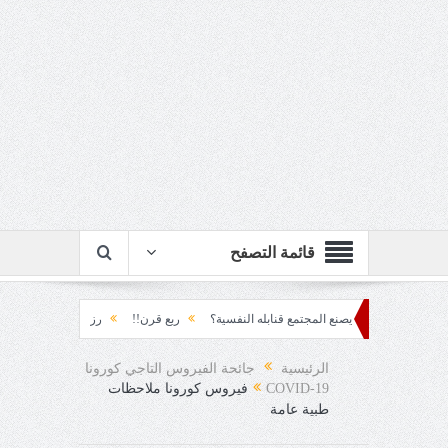
قائمة التصفح
م... كيف يصنع المجتمع قنابله النفسية؟
ربع قرن!!
رزقٌ من يستكثره؟!
منطق ا
قاد!!
الرئيسية
جائحة الفيروس التاجي كورونا
COVID-19
فيروس كورونا ملاحظات
طبية عامة