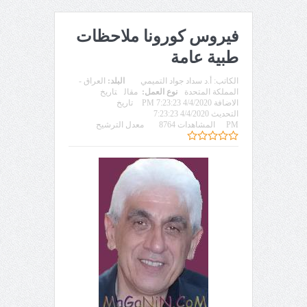
فيروس كورونا ملاحظات
طبية عامة
الكاتب:
أ.د سداد جواد التميمي
البلد:
العراق -
المملكة المتحدة
نوع العمل:
مقال
تاريخ
الاضافة 4/4/2020 7:23:23 PM
تاريخ
التحديث 4/4/2020 7:23:23
PM
المشاهدات 8764
معدل الترشيح