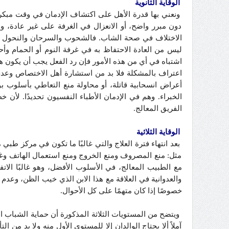
الوقاية الثانوية
ونعني بها قدرة الأهل على اكتشاف الإدمان في وقت مبكر
دون مبرر واضح، أو الانعزال في الغرفة على غير عادة، وال
الاختلاف في صحة الشاب. فالشحوب والسرحان والنحول ونقص
ليس من العادة الاحتفاظ به في غرفة النوم أو الحمام وأحي
اشتباه في أي من هذه الأمور فإن رد الفعل يجب أن يكون هادئ
اعتراف بالمشكلة فلا بد من استشارة أهل الاختصاص وعد
أعراض انسحابية قاتلة، أو محاولة منع التعاطي بأسلوب بو
الخبراء. وهم في الإدمان الأطباء النفسيون تحديدًا. لأ
الفريق المعالج.
الوقاية الثلاثية
بعد انتهاء فترة العلاج والتي غالبًا ما تكون في مركز طب
مثل: منع المصروف ومنع الخروج ومنع استعمال الهاتف وغي
مع الطبيب المعالج، في الأسلوب الأفضل، وهو غالبًا الا
والعدوانية في العلاقة مع هذا الابن الذي خيب الظن، وعدم 
خصوصًا إذا كان متهمًا على كل الأحوال.
ويتضح من المستويات الثلاثة المذكورة أن حماية الشباب 
آملاً ألا يحتاج الوالدان إلا للمستوى الأول منه ولا بد من 