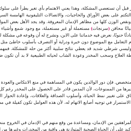
 قبل أن تستعصي المشكلة، وهذا يعني الاهتمام بأي تغير يطرأ على سلو
تكتم على بعض الأوراق والحاجيات، والاتصالات التليفونية الهامسة السري
 الوزن كلها من مظاهر الإدمان المعروفة. وقد يجد الأهل بعض المواد أ
انًا محاقن
(
سرنجات
)
مستعملة أو غير مستعملة، مع وجود شمع وأشياء أخ
ًا حنونًا، نعرض فيه خدماتنا على الابن، ونشرح له أن وقوعه في مشكلة ليس 
م التعامل مع الموضوع دون خبرة ودراية أو التصرف بأسلوب خاطئ مثل ح
ليسي شرطي شديد قد يعطي نتائج سلبية أكثر من حله للمشكلة. فمهما بلغ
ن خطة العلاج وسحب المخدر وعودة الشاب لحياته الطبيعية لا بد أن تكون
ي متخصص. فإن دور الوالدين يكون في المساهمة في منع الانتكاس والعودة ل
رها من الممنوعات، لأن المدمن قادر على الحصول على المخدر رغم كل ه
تفاق على تغيير نمط الحياة، وأسلوب الصداقة والعلاقات، وإعادة الحوار
الاستمرار في توجيه أصابع الاتهام له، لأن هذه العوامل تكون كفيلة في م
المراهقين من الإدمان، ومساعدة من وقع منهم في الإدمان في الخروج منه
التأكيد على أن الحياة الصحية المتوازنة هي واقية من المخدرات وغيرها من 