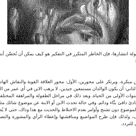
انتشارها، فإن الخاطر المتكرر في التفكير هو كيف يمكن أن نُحصِّن أبنا
 مبكرة، ويرتكز على محورين، الأول: محور العلاقة القوية والنقاش الها
لثاني: أن يكون الوالدان مستمعين جيدين، لا يرهب الابن في أي عمر من ال
نوات الأولى من الحياة. وبعد ذلك في مراحل الطفولة والمراهقة المختلفة
 هادئ دافئ بنَّاء ودائم. وفي حالة تحدث الابن أو الابنة عن موضوع شائ
لموضوع دون تشنج وأوامر بعدم الاختلاط والحديث مع هذا وذاك، حتى لا يُص
اف، ولذلك فإن طرح المواضيع ومناقشتها وإعطاء الرأي والمشورة والن
 للتردد.