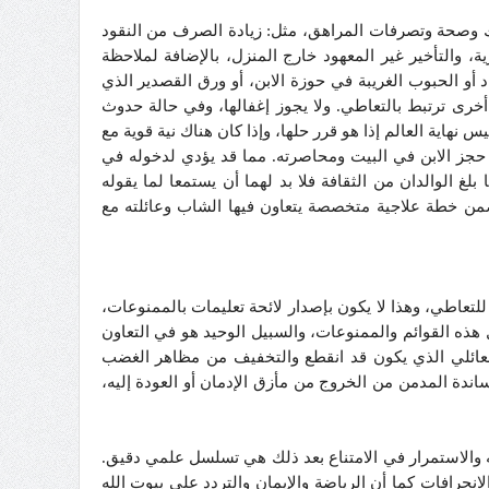
ك وصحة وتصرفات المراهق، مثل: زيادة الصرف من النقود
ة، والتأخير غير المعهود خارج المنزل، بالإضافة لملاحظة
و الحبوب الغريبة في حوزة الابن، أو ورق القصدير الذي
رى ترتبط بالتعاطي. ولا يجوز إغفالها، وفي حالة حدوث
نهاية العالم إذا هو قرر حلها، وإذا كان هناك نية قوية مع
جز الابن في البيت ومحاصرته. مما قد يؤدي لدخوله في
 الوالدان من الثقافة فلا بد لهما أن يستمعا لما يقوله
 ضمن خطة علاجية متخصصة يتعاون فيها الشاب وعائلته مع
لتعاطي، وهذا لا يكون بإصدار لائحة تعليمات بالممنوعات،
ذه القوائم والممنوعات، والسبيل الوحيد هو في التعاون
 العائلي الذي يكون قد انقطع والتخفيف من مظاهر الغضب
ساندة المدمن من الخروج من مأزق الإدمان أو العودة إليه،
 والاستمرار في الامتناع بعد ذلك هي تسلسل علمي دقيق.
الانحرافات كما أن الرياضة والإيمان والتردد على بيوت الله