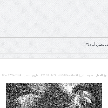
ف نحمي أبناءنا؟
نوع العمل:
مدونة
تاريخ الاضافة 8/26/2024 10:06:24 PM
تاريخ التحديث 12/24/2024 1:50:57 PM