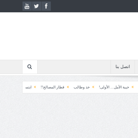
اتصل بنا
ل.... الأولى!
خذ وطالب
قطار المصالح!!
ابتسامة الطوارئ!
المكوّن وما 