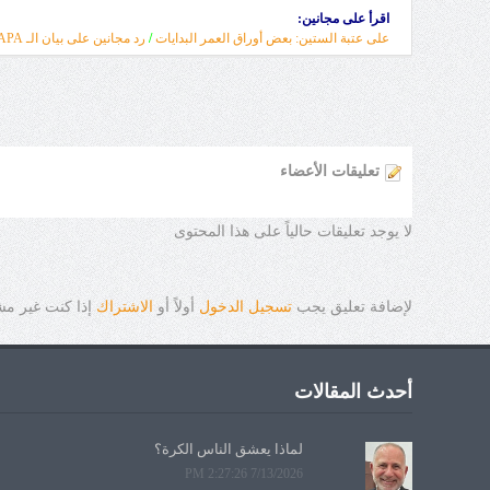
اقرأ على مجانين:
على عتبة الستين: بعض أوراق العمر البدايات
/
رد مجانين على بيان الـ APA الحزين
تعليقات الأعضاء
لا يوجد تعليقات حالياً على هذا المحتوى
لإضافة تعليق يجب
تسجيل الدخول
أولاً أو
الاشتراك
إذا كنت غير م
أحدث المقالات
لماذا يعشق الناس الكرة؟
7/13/2026 2:27:26 PM