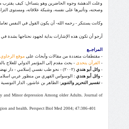
وعلت الدهشة وجوه الحاضرين وهو يتساءل: كيف يقترب من 
وصحته، وتأثيرها على نفسه، وشبكة علاقاته، ومستوى التزامه
وكانت يستنكر - رحمه الله- أن يكون القول في النفس تعاملاً
أرجو أن تكون هذه الإشارات بداية لجهود نحتاجها بشدة في 
المراجــع
- مقتطفات متعددة من مقالات وأبحاث على
موقع الرخاوي rakhawy.net
-
القرآن يتحدى
- بحث مقدم إلى المؤتمر الدولي للعلاج بالقرآن بين ا
-
وائل
أبو
هندي
(٢٠٠٢) - نحو طب نفسي إسلامي - دار نهضة مصر.
-
وائل
أبو
هندي
: الوسواس القهري من منظور عربي اسلامي، سلسلة 
-
تفسير
التحرير
والتنوير
: الطاهر بن عاشور، الدار التونسية للنش
iety and Minor depression Among older Adults. Journal of
igion and health. Perspect Biol Med 2004; 47:386-401