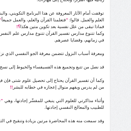
توقفت أمام الآثار المعروفة عن هذا البرنامج التكويني، وا
العلم والعمل.
قالوا:
"
فتعلمنا القرآن والعلم، والعمل جميعاً
"
فماذا تبقى من علل نفسية بعد تكوين متين هكذا
؟!
وكما تتنوع مدارس تفسير القرآن تتنوع مدارس علم النفس، 
في زمانهم، وقضايا عصرهم.
ومعرفة أسباب النزول تتضمن معرفة الجو النفسي الذي نزلت
قد نصل من تتبع وتجميع هذه الفسيفساء والخيوط إلى نسج م
وكما أن تفسير القرآن يحتاج إلى تحصيل علوم شتى فإن فه
من لم يدرس ويفهم منوال إعجازه في خطابه للبشر
!!
وأثناء مذاكرتي للعلوم التي ينبغي للمفسِّر إجادتها، وهي
"
خ
للطبيب والمعالج النفسي إجادتها.
وقد سمعت منه هذه المحاضرة مرتين بزيادة وتنقيح في ال