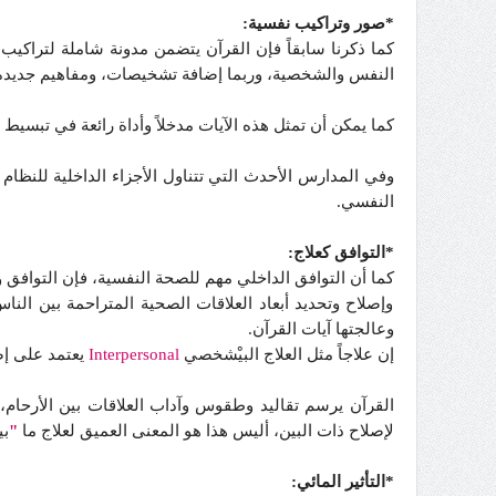
*صور وتراكيب نفسية:
کما ذکرنا سابقاً فإن القرآن يتضمن مدونة شاملة لتراكي
النفس والشخصية، وربما إضافة تشخيصات، ومفاهيم جديدة
كما يمكن أن تمثل هذه الآيات مدخلاً وأداة رائعة في تبسيط
وفي المدارس الأحدث التي تتناول الأجزاء الداخلية للنظام 
النفسي.
*التوافق كعلاج:
كما أن التوافق الداخلي مهم للصحة النفسية، فإن التوافق و
وإصلاح وتحديد أبعاد العلاقات الصحية المتراحمة بين الن
وعالجتها آيات القرآن.
إن علاجاً مثل العلاج البيْشخصي
Interpersonal
يعتمد على إص
القرآن يرسم تقاليد وطقوس وآداب العلاقات بين الأرحام، 
لإصلاح ذات البين، أليس هذا هو المعنى العميق لعلاج ما
"
بي
*التأثير المائي: