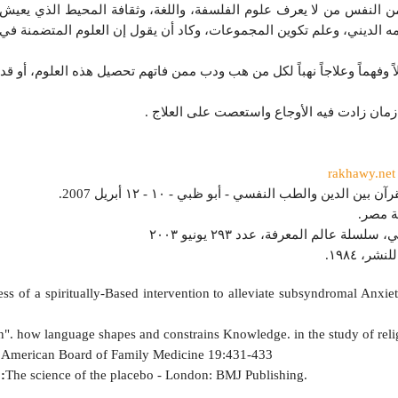
النفس من لا يعرف علوم الفلسفة، واللغة، وثقافة المحيط الذي يعيش في
 الديني، وعلم تكوين المجموعات، وكاد أن يقول إن العلوم المتضمنة في ال
 وفهماً وعلاجاً نهباً لكل من هب ودب ممن فاتهم تحصيل هذه العلوم، أو قد
زمان زادت فيه الأوجاع واستعصت على العلاج .
لدين والطب النفسي - أبو ظبي - ١٠ - ١٢ أبريل 2007.
عالم المعرفة، عدد ٢٩٣ يونيو ٢٠٠٣
ر، ١٩٨٤.
ess of a spiritually-Based intervention to alleviate subsyndromal Anx
n". how language shapes and constrains Knowledge. in the study of rel
the American Board of Family Medicine 19:431-433
:
The science of the placebo - London: BMJ Publishing.