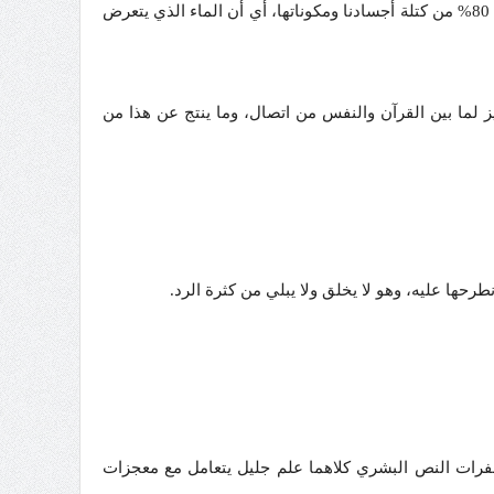
في تجارب معملية تحسَّن انتظام بلورات الثلج عند تعريض المياه إلى آيات القرآن، أو تلاوة أسماء الله الحسنى، والماء يشكل أكثر من 80% من كتلة أجسادنا ومكوناتها، أي أن الماء الذي يتعرض
لما بين القرآن والنفس من اتصال، وما ينتج عن هذا من
رحها عليه، وهو لا يخلق ولا يبلي من كثرة الرد.
ات النص البشري كلاهما علم جليل يتعامل مع معجزات