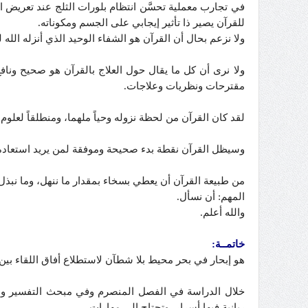
للقرآن يصير ذا تأثير إيجابي على الجسم ومكوناته.
ولا نزعم بحال أن القرآن هو الشفاء الوحيد الذي أنزله الله ل
ولا نرى أن كل ما يقال حول العلاج بالقرآن هو صحيح ون
مقترحات ونظريات وعلاجات.
لقد كان القرآن من لحظة نزوله وحياً ملهما، ومنطلقاً لعل
وسيظل القرآن نقطة بدء صحيحة وموفقة لمن يريد استعادة 
من طبيعة القرآن أن يعطي بسخاء بمقدار ما ننهل، وما نبذل م
المهم: أن نسأل.
والله أعلم.
خاتمــة:
هو إبحار في بحر محيط بلا شطآن لاستطلاع أفاق اللقاء بين 
خلال الدراسة في الفصل المنصرم وفي مبحث التفسير و
ربانية فيها أسرار، وتحتاج إلى مهارات.