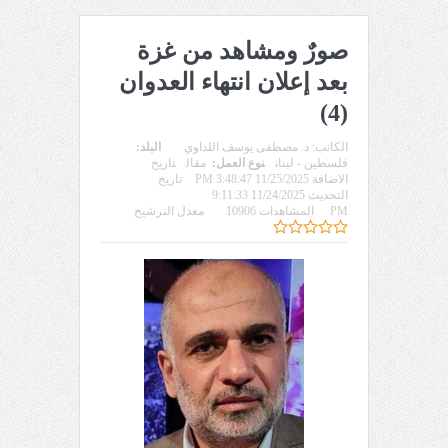
صورٌ ومشاهد من غزة
بعد إعلان انتهاء العدوان
(4)
الكاتب:
د. مصطفى يوسف اللداوي
البلد:
فلسطين - لبنان
نوع العمل:
مقال
تاريخ
الاضافة 11/25/2025 3:48:47 PM
تاريخ
التحديث 11/24/2025 9:11:33
PM
المشاهدات 10906
معدل الترشيح