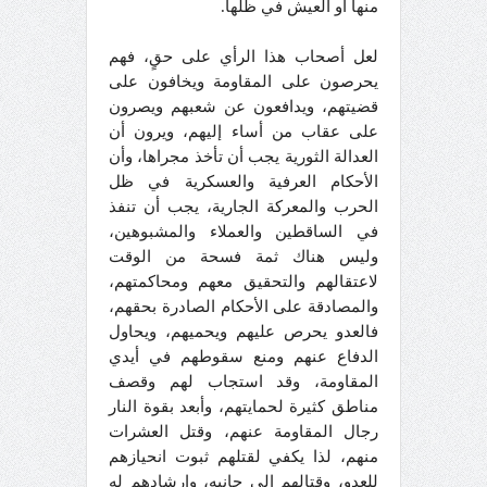
منها أو العيش في ظلها.
لعل أصحاب هذا الرأي على حقٍ، فهم
يحرصون على المقاومة ويخافون على
قضيتهم، ويدافعون عن شعبهم ويصرون
على عقاب من أساء إليهم، ويرون أن
العدالة الثورية يجب أن تأخذ مجراها، وأن
الأحكام العرفية والعسكرية في ظل
الحرب والمعركة الجارية، يجب أن تنفذ
في الساقطين والعملاء والمشبوهين،
وليس هناك ثمة فسحة من الوقت
لاعتقالهم والتحقيق معهم ومحاكمتهم،
والمصادقة على الأحكام الصادرة بحقهم،
فالعدو يحرص عليهم ويحميهم، ويحاول
الدفاع عنهم ومنع سقوطهم في أيدي
المقاومة، وقد استجاب لهم وقصف
مناطق كثيرة لحمايتهم، وأبعد بقوة النار
رجال المقاومة عنهم، وقتل العشرات
منهم، لذا يكفي لقتلهم ثبوت انحيازهم
للعدو، وقتالهم إلى جانبه، وإرشادهم له