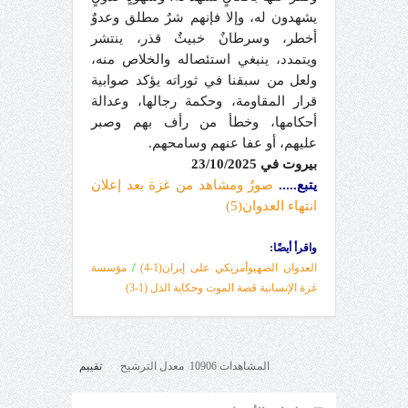
يشهدون له، وإلا فإنهم شرٌ مطلق وعدوٌ
أخطر، وسرطانٌ خبيثٌ قذر، ينتشر
ويتمدد، ينبغي استئصاله والخلاص منه،
ولعل من سبقنا في ثوراته يؤكد صوابية
قرار المقاومة، وحكمة رجالها، وعدالة
أحكامها، وخطأ من رأف بهم وصبر
عليهم، أو عفا عنهم وسامحهم.
بيروت في 2
/10/2025
3
يتبع.....
صورٌ ومشاهد من غزة بعد إعلان
انتهاء العدوان(
5
)
واقرأ أيضًا:
العدوان الصهيوأمريكي على إيران(1-4)
/
مؤسسة
غزة الإنسانية قصة الموت وحكاية الذل (1
-3
)
المشاهدات 10906 معدل الترشيح
تقييم