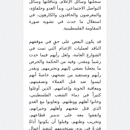
سجلتها وسائل الإعلام، وتناقلتها وسائل
التواصل الاجتماعي، وبدأ العدو وحلفاؤه،
والمغرضون والحاقدون والكارهون، في
استغلال ما حدث في تشويه صورة
المقاومة الفلسطينية.
قد يكون البعض على حقٍ في موقفهم
الناقد لعمليات الإعدام التي تمت في
الشوارع العامة، ولعل رأيهم فيما حدث
رشيدٌ ومقدر، وفيه من الحكمة والحرص
ما يجعلنا نصغي إليهم ونحترمهم، ونقدر
رأيهم ونستفيد من نصحهم، خاصةً أنهم
ليسوا ضد قتل العملاء وتصفيتهم،
ومعاقبة الخونة وإعدامهم، الذين أوغلوا
كثيراً في دماء الشعب الفلسطيني،
وخانوا أهلهم ووطنهم، وتعاونوا مع العدو
الذي قتل شعبهم وأهلهم وجيرانهم،
واتفقوا معه على تدمير قطاعهم،
وتخريب وطنهم، وقبلوا أن يكونوا أداةً
قذرةً في يده، يستخدمهم لتنفيذ أعمالٍ