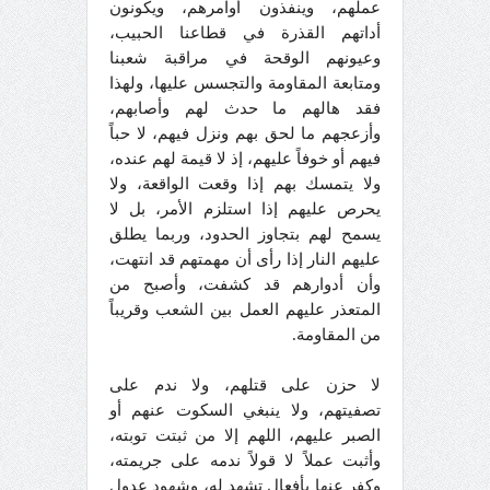
عملهم، وينفذون أوامرهم، ويكونون
أداتهم القذرة في قطاعنا الحبيب،
وعيونهم الوقحة في مراقبة شعبنا
ومتابعة المقاومة والتجسس عليها، ولهذا
فقد هالهم ما حدث لهم وأصابهم،
وأزعجهم ما لحق بهم ونزل فيهم، لا حباً
فيهم أو خوفاً عليهم، إذ لا قيمة لهم عنده،
ولا يتمسك بهم إذا وقعت الواقعة، ولا
يحرص عليهم إذا استلزم الأمر، بل لا
يسمح لهم بتجاوز الحدود، وربما يطلق
عليهم النار إذا رأى أن مهمتهم قد انتهت،
وأن أدوارهم قد كشفت، وأصبح من
المتعذر عليهم العمل بين الشعب وقريباً
من المقاومة.
لا حزن على قتلهم، ولا ندم على
تصفيتهم، ولا ينبغي السكوت عنهم أو
الصبر عليهم، اللهم إلا من ثبتت توبته،
وأثبت عملاً لا قولاً ندمه على جريمته،
وكفر عنها بأفعالٍ تشهد له، وشهودٍ عدولٍ