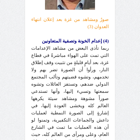
صورٌ ومشاهد من غزة بعد إعلان انتهاء
العدوان (3)
(4) إعدام الخونة وتصفية المتعاونين
ربما تأذى البعض من مشاهد الإعدامات
التي تمت على الهواء مباشرةً في قطاع
غزة، بعد أيامٍ قليلةٍ من تثبيت وقف إطلاق
النار، ورأوا أن الصورة تضر بهم ولا
تخدمهم، وتشوه قضيتهم وتألب المجتمع
الدولي ضدهم، وتستفز العائلات وتشوه
سمعتها وتسيء إليها، وأنها تستدعي
صوراً مشوهة ومشاهد سيئة يكرهها
العالم كله ويخشى العودة إليها، في
إشارةٍ إلى الصورة النمطية لعمليات
داعش والجماعات التكفيرية، وتمنوا لو
أن هذه العمليات ما تمت في الشارع
العام، وعلى ومرأى من العالم كله، حيث