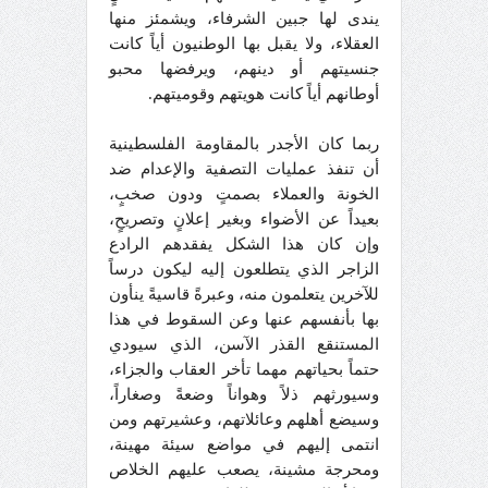
يندى لها جبين الشرفاء، ويشمئز منها
العقلاء، ولا يقبل بها الوطنيون أياً كانت
جنسيتهم أو دينهم، ويرفضها محبو
أوطانهم أياً كانت هويتهم وقوميتهم.
ربما كان الأجدر بالمقاومة الفلسطينية
أن تنفذ عمليات التصفية والإعدام ضد
الخونة والعملاء بصمتٍ ودون صخبٍ،
بعيداً عن الأضواء وبغير إعلانٍ وتصريحٍ،
وإن كان هذا الشكل يفقدهم الرادع
الزاجر الذي يتطلعون إليه ليكون درساً
للآخرين يتعلمون منه، وعبرةً قاسيةً ينأون
بها بأنفسهم عنها وعن السقوط في هذا
المستنقع القذر الآسن، الذي سيودي
حتماً بحياتهم مهما تأخر العقاب والجزاء،
وسيورثهم ذلاً وهواناً وضعةً وصغاراً،
وسيضع أهلهم وعائلاتهم، وعشيرتهم ومن
انتمى إليهم في مواضع سيئة مهينة،
ومحرجة مشينة، يصعب عليهم الخلاص