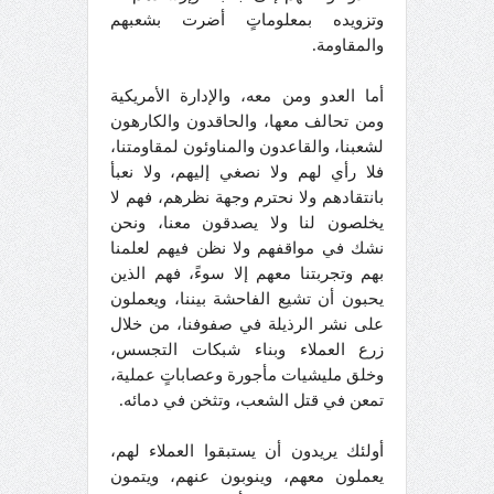
وتزويده بمعلوماتٍ أضرت بشعبهم
والمقاومة.
أما العدو ومن معه، والإدارة الأمريكية
ومن تحالف معها، والحاقدون والكارهون
لشعبنا، والقاعدون والمناوئون لمقاومتنا،
فلا رأي لهم ولا نصغي إليهم، ولا نعبأ
بانتقادهم ولا نحترم وجهة نظرهم، فهم لا
يخلصون لنا ولا يصدقون معنا، ونحن
نشك في مواقفهم ولا نظن فيهم لعلمنا
بهم وتجربتنا معهم إلا سوءً، فهم الذين
يحبون أن تشيع الفاحشة بيننا، ويعملون
على نشر الرذيلة في صفوفنا، من خلال
زرع العملاء وبناء شبكات التجسس،
وخلق مليشيات مأجورة وعصاباتٍ عملية،
تمعن في قتل الشعب، وتثخن في دمائه.
أولئك يريدون أن يستبقوا العملاء لهم،
يعملون معهم، وينوبون عنهم، ويتمون