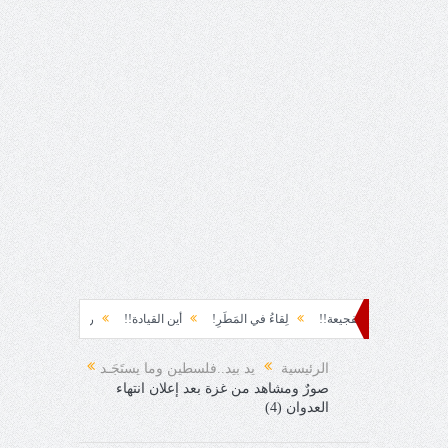
حقيقة والفجيعة!!
لِقاءُ في المَطَرِ!
أين القيادة!!
رسائل... لم أرسلها!
أيام
الرئيسية
يد بيد..فلسطين وما يستَجَـد
صورٌ ومشاهد من غزة بعد إعلان انتهاء
العدوان (4)