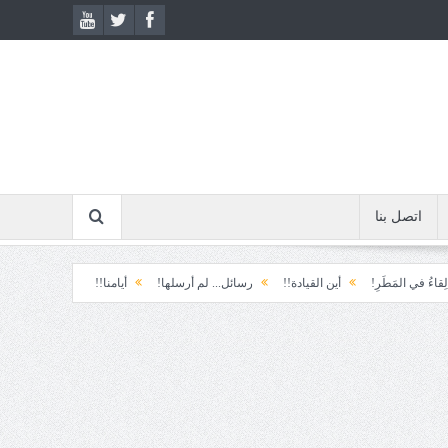
اتصل بنا
مَطَرِ!
أين القيادة!!
رسائل... لم أرسلها!
أيامنا!!
خيبة الأمل.... الأولى!