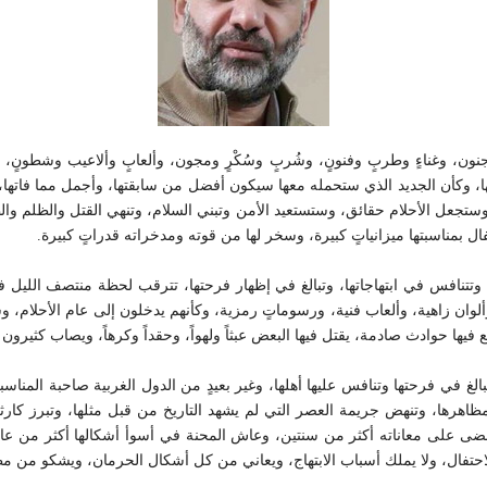
ون، وغناءٍ وطربٍ وفنونٍ، وشُربٍ وسُكْرٍ ومجون، وألعابٍ وألاعيب وشطونٍ، وهر
ا فاتها، وكأن الجديد الذي ستحمله معها سيكون أفضل من سابقتها، وأجمل مما ف
عل الأحلام حقائق، وستستعيد الأمن وتبني السلام، وتنهي القتل والظلم والطغيا
احتفال بمناسبتها ميزانياتٍ كبيرة، وسخر لها من قوته ومدخراته قدراتٍ كبيرة.
 وألوان زاهية، وألعاب فنية، ورسوماتٍ رمزية، وكأنهم يدخلون إلى عام الأحلام، 
 فيها حوادث صادمة، يقتل فيها البعض عبثاً ولهواً، وحقداً وكرهاً، ويصاب كثيرون ق
غ في فرحتها وتنافس عليها أهلها، وغير بعيدٍ من الدول الغربية صاحبة المناسبة، الت
 مظاهرها، وتنهض جريمة العصر التي لم يشهد التاريخ من قبل مثلها، وتبرز كارثة
 مضى على معاناته أكثر من سنتين، وعاش المحنة في أسوأ أشكالها أكثر من ع
حتفال، ولا يملك أسباب الابتهاج، ويعاني من كل أشكال الحرمان، ويشكو من مظ