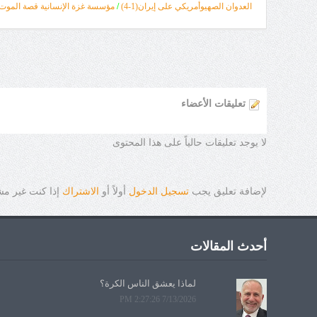
العدوان الصهيوأمريكي على إيران(1-4)
/
مؤسسة غزة الإنسانية قصة الموت و
تعليقات الأعضاء
لا يوجد تعليقات حالياً على هذا المحتوى
لإضافة تعليق يجب
تسجيل الدخول
أولاً أو
الاشتراك
إذا كنت غير م
أحدث المقالات
لماذا يعشق الناس الكرة؟
7/13/2026 2:27:26 PM