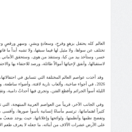
العالم كله يحتفل بزهوٍ وفرحٍ، وسعادةٍ وبشرٍ، وسهرٍ ورقصٍ وجن
تختلف عن سواها، ولا مثيل لها فيما سبقها، ولا تشبه أبداً م
خسر، وستأخذ بيد من كبا، وستنقذ من هوى، وستحقق الأماني وستج
لاستقبالها، وأنفق لإحيائها أموالاً طائلة، ورصد للاحتفاء بها وال
2026، في أجواء صاخبة، وألعاب نارية لافتة، وأضواء ساطعة،
الليلة أسوأ الجرائم وأفظع الفتن، وتجري فيها أحداثٌ دامية، وتقع
وفي الجانب الآخر، قريباً من العواصم العربية المبتهجة، التي تبال
كثيراً اهتماماتها، ترتسم مأساةٌ إنسانية بأسوأ صورها، وأقسى
وتفضح نظمها وأنظمتها، ولوائحها وإعلاناتها، حيث يوجد شعبٌ
على الأرض عشرات الآلاف من أبنائه، ما جعله لا يعرف طعم الا