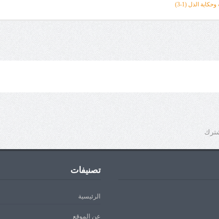
حكاية الذل (1
-3
)
شترك
تصنيفات
الرئيسية
عن الموقع