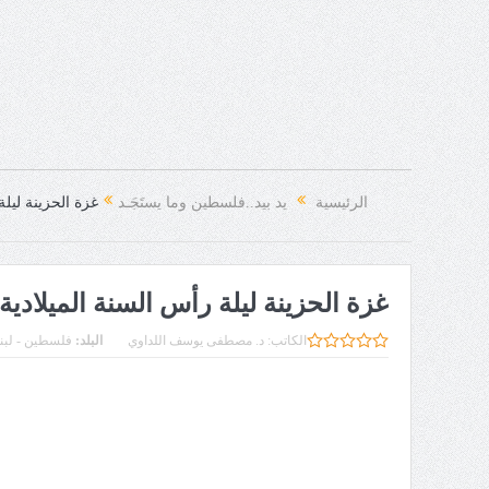
الرئيسية
يد بيد..فلسطين وما يستَجَـد
غزة الحزينة ليلة
غزة الحزينة ليلة رأس السنة الميلادية
الكاتب:
د. مصطفى يوسف اللداوي
البلد:
فلسطين - لبنا