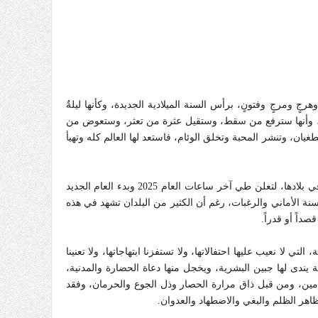
جٍ ومرجٍ وفتونٍ، برأس السنة الميلادية الجديدة، وكأنها ليلةٌ
اتها، وأنها سترفع من سقط، وستقيل عثرة من تعثر، وستعوض من
ن، وتنشر المحبة وتخلق الوئام، فاستعد لها العالم كله وتهيأ
وقد أخذت عواصم العالم المختلفة التي تتسابق في احتفالاتها، وتتنافس في ابتهاجاتها، وتبالغ في إظهار فرحتها، تترقب لحظة منتصف الليل في بلادها، لتعلن طي آخر ساعات العام 2025 وبدء العام الجديد
وسنة الأماني والرغبات، رغم أن الكثير من البلدان تشهد في هذه
صداً أو قدراً.
ي لا نعيب عليها احتفالاتها، ولا تستفزنا ابتهاجاتها، ولا تعنينا
 يندى لها جبين البشرية، ويخجل منها دعاة الحضارة والمدنية،
امين، ومن قبل ذاق مرارة الحصار وذل الجوع والحرمان، وفقد
اهر الظلم والبغي والاضطهاد والعدوان.