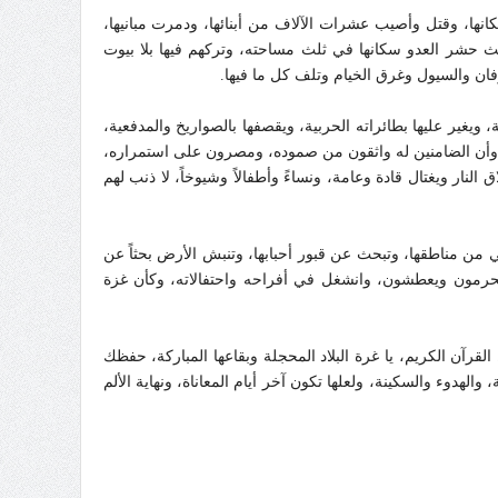
كانها، وقتل وأصيب عشرات الآلاف من أبنائها، ودمرت مبانيها،
 حشر العدو سكانها في ثلث مساحته، وتركهم فيها بلا بيوت
وفان والسيول وغرق الخيام وتلف كل ما فيها.
غير عليها بطائراته الحربية، ويقصفها بالصواريخ والمدفعية،
 وأن الضامنين له واثقون من صموده، ومصرون على استمراره،
نار ويغتال قادة وعامة، ونساءً وأطفالاً وشيوخاً، لا ذنب لهم
 من مناطقها، وتبحث عن قبور أحبابها، وتنبش الأرض بحثاً عن
يحرمون ويعطشون، وانشغل في أفراحه واحتفالاته، وكأن غزة
القرآن الكريم، يا غرة البلاد المحجلة وبقاعها المباركة، حفظك
لهدوء والسكينة، ولعلها تكون آخر أيام المعاناة، ونهاية الألم