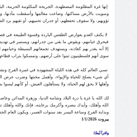
إنها غزة المظلومة المضطهدة، الجريحة المكلومة الحزينة، البا
وسويت بالأرض مساكنها، وضاعت معالمها وأسقطت مآذنها، ولم
تؤويهم، ولا سقوف تحفظهم، أو جدران تحميهم، أو تقيهم برد الشت
لا يكتف العدو بعوارض الطقس الباردة وقسوة الطبيعة في فصل ا
فيحرق خيامهم، ويقوض ما بقي من جدرانهم، ويستمر في تهديده
إلا أنه يغدر بهم كعادته، ويستهدف تجمعاتهم البسيطة وخيامهم ا
سوى أنهم فلسطينيون ثبتوا على أرضهم، وتمسكوا بتراب قطاعهم، 
نسي العالم كله في هذه الليلة المشهودة في غمرة الفرح ونشوة
أي شيء يصلح للحياة والإيواء، وأهمل محنتها وضرب عرض الح
وأهلها لا يحق لهم الحياة، ولا يستأهلون العيش، أو كأنهم ليسوا بش
لك الله يا غزة يا درة البلاد وشامة الدنيا، وزهرة المدائن وعا
الله وأهلك، وأيدك بنصره وأكرمك برعايته، فإنك والله وأهلك تست
وبداية الفرج وساعة اليسر بعد سنوات العسر، ويكون العام الجد
بيروت 1/1/2026
واقرأ أيضًا: