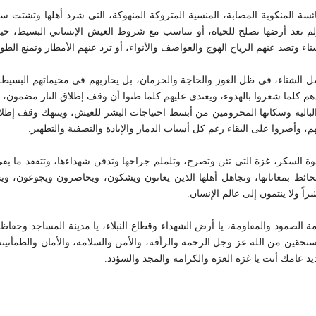
ئسة المنكوبة المصابة، المنسية المتروكة المنهوكة، التي شرد أهلها وتشتت س
 تعد أرضها تصلح للحياة، أو تتناسب مع شروط العيش الإنساني البسيط، حيث
اء وتصد عنهم الرياح الهوج والعواصف والأنواء، أو ترد عنهم الأمطار وتمنع الط
لشتاء، في ظل العوز والحاجة والحرمان، بل يحاربهم في مخيماتهم البسيطة، وي
م كلما شعروا بالهدوء، ويعتدى عليهم كلما ظنوا أن وقف إطلاق النار مضمون،
لبالية وسكانها المحرومين من أبسط احتياجات البشر للعيش، وينتهك وقف إطلاق ال
وأصروا على البقاء رغم كل أسباب الدمار والإبادة والتصفية والتطهير.
 السكر، غزة التي تئن وتصرخ، وتلملم جراحها وتدفن شهداءها، وتتفقد ما بقي
ائط بمعاناتها، وتجاهل أهلها الذين يعانون ويشكون، ويحاصرون ويجوعون، و
راً ولا ينتمون إلى عالم الإنسان.
صمة الصمود والمقاومة، يا أرض الشهداء وقطاع النبلاء، يا مدينة المساجد وحفاظ 
حقين من الله عز وجل الرحمة والرأفة، والأمن والسلامة، والأمان والطمأنينة، وا
يد عامك أنت يا غزة العزة والكرامة والمجد والسؤدد.