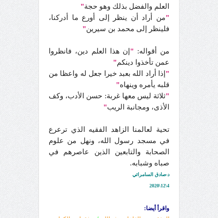
العلم والفضل بذلك وهو حجة
"
"
من أراد أن ينظر إلى أورع ما أدركنا،
فلينظر إلى محمد بن سيرين
"
من أقواله:
"
إن هذا العلم دين، فانظروا
عمن تأخذوا دينكم
"
"
إذا أراد الله بعبد خيرا جعل له واعظا من
قلبه يأمره وينهاه
"
"
ثلاثة ليس معها غربة: حسن الأدب، وكف
الأذى، ومجانبة الريب
"
تحية لعالمنا الزاهد الفقيه الذي ترعرع
في مسجد رسول الله، ونهل من علوم
الصحابة والتابعين الذين عاصرهم في
صباه وشبابه.
د-صادق السامرائي
4\12\2020
واقرأ أيضا: