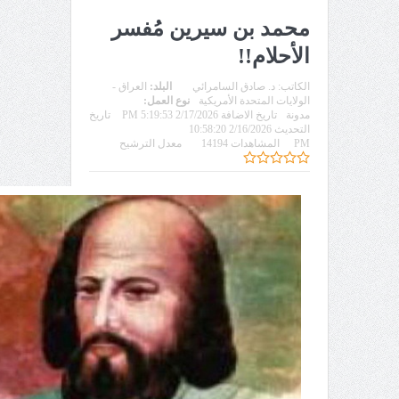
محمد بن سيرين مُفسر
الأحلام!!
الكاتب:
د. صادق السامرائي
البلد:
العراق -
الولايات المتحدة الأمريكية
نوع العمل:
مدونة
تاريخ الاضافة 2/17/2026 5:19:53 PM
تاريخ
التحديث 2/16/2026 10:58:20
PM
المشاهدات 14194
معدل الترشيح