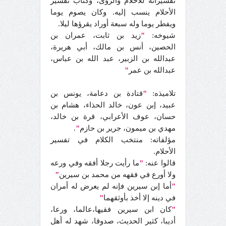
تفسيراته للأحلام والرؤى، وكتاب تفسير
الأحلام ينسب إليه. وكان يصوم يوما
ويفطر يوما وله سبعة أوراد يقرؤها ليلا.
شيوخه:
"
زيد بن ثابت، عمران بن
الحصين، أنس بن مالك، أبي هريرة،
عبدالله بن الزبير، عبد الله بن عباس،
عبدالله بن عمر
"
تلاميذه:
"
قتادة بن دعامة، يونس بن
عبيد، إبن عون، خالد الحذاء، هشام بن
حسان، عوف الأعرابي، قرة بن خالد،
مهدي بن ميمون، جرير بن حازم
"
.
مؤلفاته: منتخب الكلام في تفسير
الأحلام.
قالوا عنه:
"
ما رأيت رجلا أفقه وفي ورعه
ولا أورع في فقهه من محمد بن سيرين
"
"
أما إبن سيرين فإنه لم يعرض له أمران
في دينه إلا أخذ بأوثقهما
"
"
كان ابن سيرين فقيها،عالما، ورعا،
أديبا، كثير الحديث، صدوقا، شهد له أهل