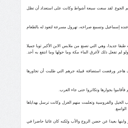
تلهم الجوع. لقد سعت سبعة أشواط وكانت على استعداد أن تظل
كت عنده إسماعيل وتسمع صراخه، تهرول مسرعة لتعود له بالطعام
طبقا جديدا، وهي التي تصنع من ملابس الابن الأكبر ثوبا جميلا
لم تفعل ذلك لأغرق الماء مكة وما حولها وما انتفع به أحد.
 هاجر ورفضت استضافة قبيلة جرهم التي طلبت أن تجاورها
 فأقاموا بجوارها وتكاثروا حتى جاء العرب.
ب الخيل والفروسية وتعلمت منهم الغزل وكانت ترسل بهداياها
الواسع.
بنها بعيدا عن حضن الزوج والأب ولكنه كان غائبا حاضرا في