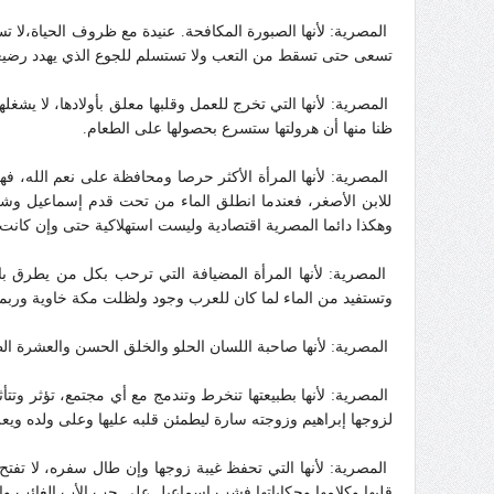
المصرية: لأنها الصبورة المكافحة. عنيدة مع ظروف الحياة،لا
تسعى حتى تسقط من التعب ولا تستسلم للجوع الذي يهدد رضيعه
المصرية: لأنها التي تخرج للعمل وقلبها معلق بأولادها، لا يش
ظنا منها أن هرولتها ستسرع بحصولها على الطعام.
المصرية: لأنها المرأة الأكثر حرصا ومحافظة على نعم الله، فهي
للابن الأصغر، فعندما انطلق الماء من تحت قدم إسماعيل وشرب
وهكذا دائما المصرية اقتصادية وليست استهلاكية حتى وإن كانت ا
المصرية: لأنها المرأة المضيافة التي ترحب بكل من يطرق باب
وتستفيد من الماء لما كان للعرب وجود ولظلت مكة خاوية وربما ك
المصرية: لأنها صاحبة اللسان الحلو والخلق الحسن والعشرة الطيب
المصرية: لأنها بطبيعتها تنخرط وتندمج مع أي مجتمع، تؤثر و
لزوجها إبراهيم وزوجته سارة ليطمئن قلبه عليها وعلى ولده ويع
المصرية: لأنها التي تحفظ غيبة زوجها وإن طال سفره، لا تفتح ب
قلبها وكلامها وحكاياتها فشب إسماعيل على حب الأب الغائب وا