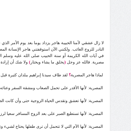
لا زال عشقي لأمنا الحبيبة هاجر يزداد يوما بعد يوم الأمر ال
النادر للزوج الغائب. ولكنني الآن استوقفتني هاجر الإنسانة المص
في آيات الله الكريمة أو سنة الحبيب صلى الله عليه وسلم الش
مصرية. فالله عز وجل
(
يخلق ما يشاء ويختار
)
ولا شك أن إرادة 
لماذا هاجر المصرية
؟
لقد طاف سيدنا إبراهيم ببلدان كثيرة قبل 
المصرية: لأنها الأقدر على تحمل الصعاب ومشقة السفر وعنائه.
المصرية: لأنها تعشق وتقدس الحياة الزوجية حتى وأن كانت الظ
المصرية: لأنها تستطيع الصبر على بعد الزوج المسافر سعيا لرزق
المصرية: لأنها الآم التي لا تتحمل أن ترى طفلها يحتاج لشيء 