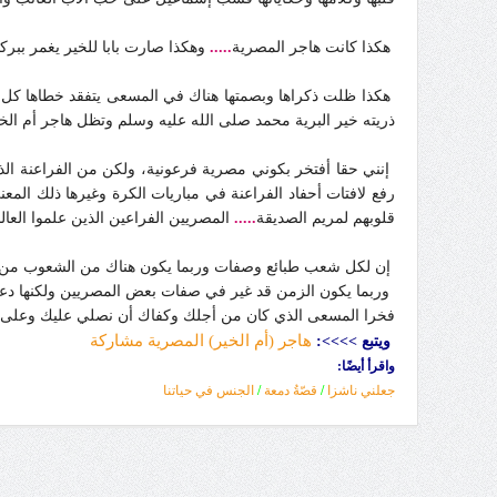
هكذا كانت هاجر المصرية
.....
وهكذا صارت بابا للخير يغمر ببرك
هكذا ظلت ذكراها وبصمتها هناك في المسعى يتفقد خطاها كل م
ذريته خير البرية محمد صلى الله عليه وسلم وتظل هاجر أم ال
إنني حقا أفتخر بكوني مصرية فرعونية، ولكن من الفراعنة الذي
رفع لافتات أحفاد الفراعنة في مباريات الكرة وغيرها ذلك المعن
قلوبهم لمريم الصديقة
.....
المصريين الفراعين الذين علموا العا
إن لكل شعب طبائع وصفات وربما يكون هناك من الشعوب من هم 
وربما يكون الزمن قد غير في صفات بعض المصريين ولكنها دعوة ل
فخرا المسعى الذي كان من أجلك وكفاك أن نصلي عليك وعلى آل إ
هاجر (أم الخير) المصرية مشاركة
ويتبع
>>>>
:
واقرأ أيضًا:
جعلني ناشزا
/
قصّةُ دمعة
/
الجنس في حياتنا