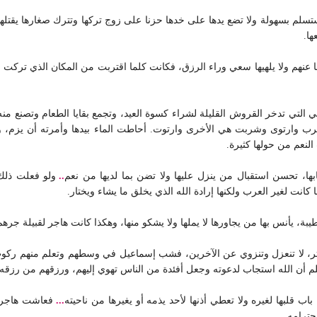
 تستسلم بسهولة ولا تضع يدها على خدها حزنا على زوج تركها وتترك صغارها يق
ا.
غلها عنهم ولا يلهيها سعي وراء الرزق، فكانت كلما اقتربت من المكان الذي تر
 التي تدخر القروش القليلة لشراء كسوة العيد، وتجمع بقايا الطعام وتصنع منه 
 وارتوى وشربت هي الأخرى وارتوت. أحاطت الماء بيدها وأمرته أن يزم، ولو 
لنعم من حولها كثيرة.
ها، تحسن استقبال من ينزل عليها ولا تضن بما لديها من نعم
..
ولو فعلت ذلك
انت لغير العرب ولكنها إرادة الله الذي يخلق ما يشاء ويختار.
ة، يأنس بها من يجاورها لا يملها ولا يشكو منها، وهكذا كانت هاجر لقبيلة جرهم
تتأثر، لا تنعزل وتنزوي عن الآخرين، فشب إسماعيل في وسطهم وتعلم منهم ركو
لم أن الله استجاب لدعوته وجعل أفئدة من الناس تهوي إليهم، ورزقهم من رزقه 
اب قلبها لغيره ولا تعطي أذنها لأحد يذمه أو يغيرها من ناحيته
...
فعاشت هاجر وا
حترامه.