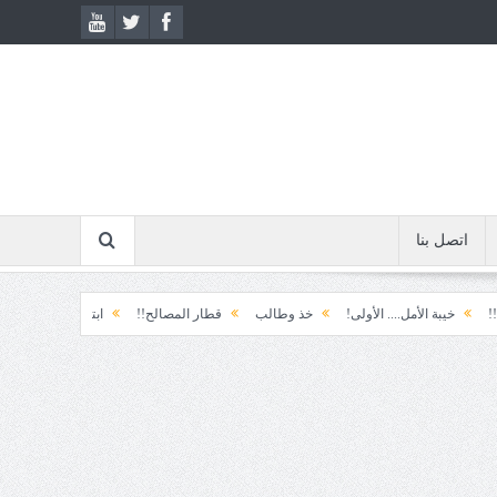
اتصل بنا
 الأمل.... الأولى!
خذ وطالب
قطار المصالح!!
ابتسامة الطوارئ!
المكوّن