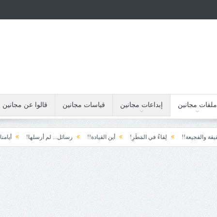
ملفات مجانين
إبداعات مجانين
قياسات مجانين
قالوا عن مجانين
عة!!
لِقاءُ في المَطَرِ!
أين القيادة!!
رسائل... لم أرسلها!
أيامنا!!
خيبة