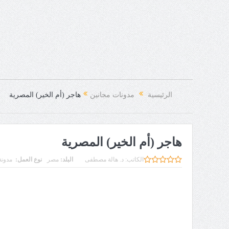
الرئيسية
مدونات مجانين
هاجر (أم الخير) المصرية
هاجر (أم الخير) المصرية
الكاتب:
د. هالة مصطفى
البلد:
مصر
نوع العمل:
مدونة