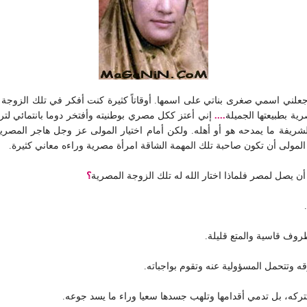
ذي جعلني اسمي صغرى بناتي على اسمها. أوقاتاً كثيرة كنت أفكر في تلك الزوجة و
رية بطبيعتها الجميلة
....
إني أعتز ككل مصري بوطنيته وأفتخر دوما بانتمائي لت
ريفة ما يمدحه هو أو أهله. ولكن أمام اختيار المولى عز وجل هاجر المصرية 
المولى أن تكون صاحبة تلك المهمة الشاقة امرأة مصرية وراءه معاني كثيرة.
أن يصل لمصر فلماذا اختار الله له تلك الزوجة المصرية
؟
روف قاسية والمتع قليلة.
ه وتتحمل المسؤولية عنه وتقوم بواجباته.
وتتركه، بل تدمي أقدامها وتلهب جسدها سعيا وراء ما يسد جوعه.