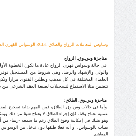
وساوس المعاملات الزواج والطلاق RCBT الوسواس القهري الديني2
مناجزة وس.وق. الزواج
في حالة وسواس قهري الزواج عادة ما تكون الخطوة الأولى ه
والولي والإشهاد والرضا، وهي شروط من المستحيل توفرها
العلماء المختلفة في كل مذهب ويطلبن الفتوى مرارا وتكرا
تتضمن مثلا الاستماع لتسجيلات لصيغة العقد الشرعي بين ط
مناجزة وس.وق. الطلاق:
وأما في حالات وس.وق. الطلاق، فمن المهم بداية تصحيح المفا
عملية تحتاج وقتا، فإن إجراء الطلاق لا يحتاج شيئا من ذلك وي
وهو يشك في إمكانية وقوع الطلاق رغم ما سمعه -ربما- من أ
يصاب بالوسواس، أو أنه فعلا طلقها دون تدخل من الوسواس أ
المفاهيم.