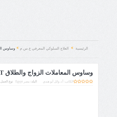
الرئيسية
العلاج السلوكي المعرفي ع.س.م
وساوس المعاملات ا
وساوس المعاملات الزواج والطلاق RCBT الوسواس القهري الديني30
الكاتب:
أ.د وائل أبو هندي
البلد:
مصر Egypt
نوع العمل