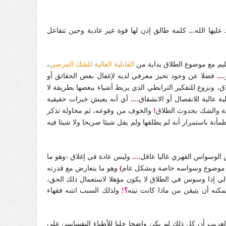
...
عليها الله
كلمة طالق إذن لها قوة غير عادية وحين تتفاعل
م مع موضوع الطلاق بداية من
القابلية العالية للشك المرضي
،
....
فضلا عن وجود تحيز معرفي لديه لإغفال بعض الحقائق أو
، ونزوع للتفكير الترابطي الذي يربط أشياء ببعضها بطريقة لا
....
 عالية للانفصال أو الانشقاق
أي أنه يعيش خبرات حقيقية
!
ة والشك بحدوث الطلاق
والخوف من وقوعه، ثم محاولة تذكر
مأنة باستمرار أنه لم يطلقها ولم يقل شيئا صريحا ولا شيئا فيه
....
الوسواس القهري غالبا عاقل
وليس عادة في إغلاق -وهو ما
)
موضوع وسواسه خاصة وبشكل عام
وهو ما يتعارض مع قدرته
لتالي إذا وسوس في الطلاق لا يكون مؤهلا لاستعمال ذلك الحق،
كنه أن يتيقن من ماذا كانت نيته
؟!
ولذلك السبب انتبه فقهاء
يب أن كل ذلك لم يكن واضحا جليا للأطباء النفسانيين على