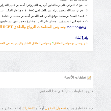
2- الفواكه الدواني على رسالة ابن أبي زيد القيرواني: أحمد بن غنيم النفراوي المالكي: دار الفكر-بيروت: 2008م.
3- الأم أبو عبد الله محمد بن إدريس الشافعي (١٥٠ - ٢٠٤ هـ) دار الفكر - بيروت، الطبعة: الثانية ١٤٠٣ هـ - ١٩٨٣ م
4- عمدة الفقه: أبو محمد موفق الدين عبد الله بن أحمد بن محمد بن قدامة الجماعيلي المقدسي ثم الدمشقي الحنبلي، الشهير بابن قدامة المقدسي (ت ٦٢٠هـ)، تحقيق: أحمد محمد عزوز، المكتبة العصرية، الطبعة ١٤٢٥هـ-٢٠٠٤م
5- حاشية ابن عابدين (رد المحتار على الدر المختار): محمد أمين ابن عابدين: دار الكتب العلمية-بيروت.
ويتبع
>>>>>
:
وساوس المعاملات الزواج والطلاق RCBT الوسواس القهري الديني
واقرأ أيضًا:
أنا وزوجتي ووسواس الطلاق!
/
وسواس الطلاق: الشك والوسوسة في القصد 
تعليقات الأعضاء
لا يوجد تعليقات حالياً على هذا المحتوى
لإضافة تعليق يجب
تسجيل الدخول
أولاً أو
الاشتراك
إذا كنت غير م