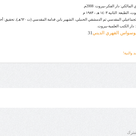
31
والنية!
شترك