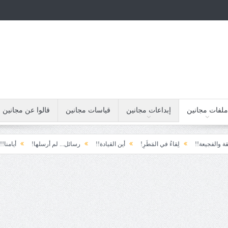
ملفات مجانين
إبداعات مجانين
قياسات مجانين
قالوا عن مجانين
!
لِقاءُ في المَطَرِ!
أين القيادة!!
رسائل... لم أرسلها!
أيامنا!!
خيبة ا