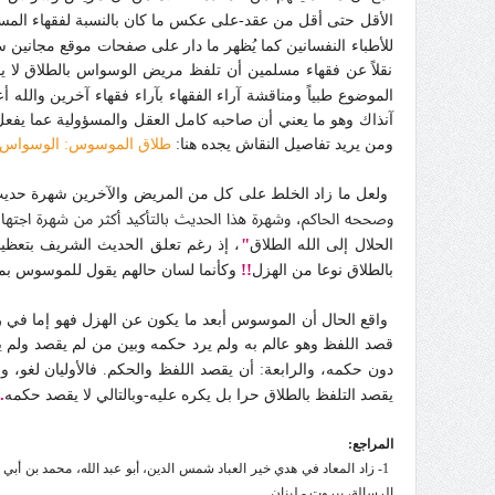
الأقل حتى أقل من عقد-على عكس ما كان بالنسبة لفقهاء المس
للأطباء النفسانين كما يُظهر ما دار على صفحات موقع مجانين سنة 2012 عندما أرسل لنا زميلنا الجليل يرحمه الله د. محمد أحمد الفضل الخان
نقلاً عن فقهاء مسلمين أن تلفظ مريض الوسواس بالطلاق لا ي
الموضوع طبياً ومناقشة آراء الفقهاء بآراء فقهاء آخرين والله أ
آنذاك وهو ما يعني أن صاحبه كامل العقل والمسؤولية عما يفع
ومن يريد تفاصيل النقاش يجده هنا:
طلاق الموسوس: الوسواس ا
ولعل ما زاد الخلط على كل من المريض والآخرين شهرة حديث
وصححه الحاكم، وشهرة هذا الحديث بالتأكيد أكثر من شهرة اجته
"
الحلال إلى الله الطلاق
، إذ رغم تعلق الحديث الشريف بتعظي
!!
بالطلاق نوعا من الهزل
وكأنما لسان حالهم يقول للموسوس بما
واقع الحال أن الموسوس أبعد ما يكون عن الهزل فهو إما في ر
قصد اللفظ وهو عالم به ولم يرد حكمه وبين من لم يقصد ولم يعلم 
دون حكمه، والرابعة: أن يقصد اللفظ والحكم. فالأوليان لغو، وال
.
يقصد التلفظ بالطلاق حرا بل يكره عليه-وبالتالي لا يقصد حكمه
المراجع:
الرسالة، بيروت - لبنان.