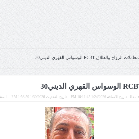
لزواج والطلاق RCBT الوسواس القهري الديني30
:
مقال
تاريخ الاضافة 1/24/2026 10:11:45 PM
تاريخ التحديث 1/30/2026 1:58:59 PM
المشاه