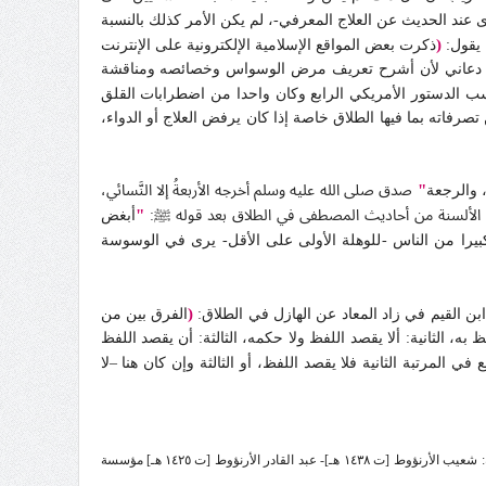
 عند الحديث عن العلاج المعرفي-، لم يكن الأمر كذلك بالنسبة
(
ذكرت بعض المواقع الإسلامية الإلكترونية على الإنترنت
ذا ما دعاني لأن أشرح تعريف مرض الوسواس وخصائصه ومناقشة
الدستور الأمريكي الرابع وكان واحدا من اضطرابات القلق
اته بما فيها الطلاق خاصة إذا كان يرفض العلاج أو الدواء،
"
 والرجعة
صدق صلى الله عليه وسلم أخرجه الأربعةُ إلا النَّسائي،
"
لى الألسنة من أحاديث المصطفى في الطلاق بعد قوله ﷺ:
أبغض
يرا من الناس -للوهلة الأولى على الأقل- يرى في الوسوسة
(
ن القيم في زاد المعاد عن الهازل في الطلاق:
الفرق بين من
ه، الثانية: ألا يقصد اللفظ ولا حكمه، الثالثة: أن يقصد اللفظ
لمرتبة الثانية فلا يقصد اللفظ، أو الثالثة وإن كان هنا –لا
1- زاد المعاد في هدي خير العباد شمس الدين، أبو عبد الله، محمد بن أبي بكر الزرعي الدمشقي، ابن قيم الجوزية (٦٩١ - ٧٥١ هـ) حقّق نصوصَه وخرّج أحاديثه وعَلّق عليه: شعيب الأرنؤوط [ت ١٤٣٨ هـ]- عبد القادر الأرنؤوط [ت ١٤٢٥ هـ] مؤسسة