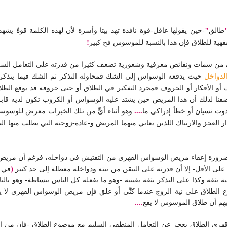
"
طالق
-حين يقولها عاقل-قوة نافذة تهد بيتا وأسرة لأن لهذه الكلمة قوةً يشهد 
!
ية للطلاق فإن هذا بالنسبة للموسوس فخ كبير
 سمات ونقائص معرفية وشعورية تضعف كثيرا من قدرته على التعامل السلي
لدواخل
حيث يدفعه الوسواس إلى الشك فمحاولة التذكر ثم الشك فيما يتذكر
 أو الأفكار أو الحروف فمجرد التفكير في الطلاق أو حتى حروفه قد يوقع الطلاق
ضفنا لذلك أن هذا المريض حين يشتد عليه الوسواس أو الكروب تكون لديه قابلية
....
دوث نسيان أو خطأ إدراكي ما
وهو أثناء أيٍّ من تلك الخبرات معرض للوسوس
ر العجز والارتباك اللذين يعاني منهما المريض و-عادة-زوجته التي يطلب منها الط
 ضرورة إعفاء مريض الوسواس القهري من التفتيش في دواخله، فرغم أن مريض 
(
 الأقل- إلا أن قدرته على التيقن من نيته ودواخله معطلة إلى حد كبير
في 
 بثقة وكذا على التذكر بثقة يقينية -وهو ما يفعله كل الناس ببساطة- وهو با
ع الطلاق على نية الزوج عندما كنَّى أو علق فإن مريض الوسواس القهري لا يم
هم أن طلاق الموسوس لا يقع
....
ي الطلاق يعجز عن التعامل المنطقي السليم مع موضوع الطلاق -فإن من الغر