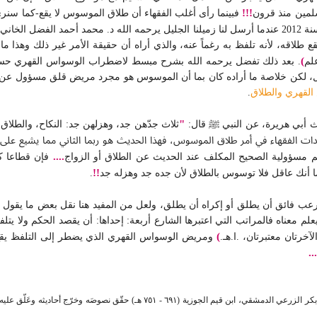
!!!
لمين منذ قرون
فبينما رأى أغلب الفقهاء أن طلاق الموسوس لا يقع-كما سنرى
ي يقول:
قع طلاقه، لأنه تلفظ به رغماً عنه، والذي أراه أن حقيقة الأمر غير ذلك وه
)
علم
. بعد ذلك تفضل يرحمه الله بشرح مبسط لاضطراب الوسواس القهري حسب 
ل، لكن خلاصة ما أراده كان بما أن الموسوس هو مجرد مريض قلق مسؤول عن تصرف
لقهري والطلاق
.
"
 أبي هريرة، عن النبي ﷺ قال:
ثلاث جدّهن جد، وهزلهن جد: النكاح، والطلاق،
ادات الفقهاء في أمر طلاق الموسوس، فهذا الحديث هو ربما الثاني مما يشيع ع
....
م مسؤولية الصحيح المكلف عند الحديث عن الطلاق أو الزواج
فإن قطاعا كب
!!
 أنك عاقل فلا توسوس بالطلاق لأن جده جد وهزله جد
.
عب فائق أن يطلق أو إكراه أن يطلق، ولعل من المفيد هنا نقل بعض ما يقول اب
معناه فالمراتب التي اعتبرها الشارع أربعة: إحداها: أن يقصد الحكم ولا يتلفظ ب
)
آخرتان معتبرتان، .ا.هـ.
ومريض الوسواس القهري الذي يضطر إلى التلفظ يقع في ا
...