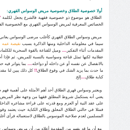
أولا خصوصية الطلاق وخصوصية مريض الوسواس القهري:
"
الطلاق هو موضوع ذو خصوصية فقهية فالشرع يجعل لكلمة
الخصائص المعرفية لمريض الوسواس القهري مع الخصوصية الفقه
مريض وسواس الطلاق القهري كأغلب مرضى الوسواس يعاني من
سيما في معلوماته الداخلية ومنها الذاكرة بسبب
نقيصة عمه ا
....
المقدمات أثناء التفكير
وميل للقناعة بالقوة السحرية للكلمات
عقلانية لكنها تمثل قناعة وسواسية بالنسبة للمريض، ثم فإذا أ
....
بالانفصال عن نفسه أو عن داخله أو دواخله
بما يتواتر فيه ح
!!
ما حدث بما يزيد الشك في وقوع الطلاق
كل ذلك يبين لنا مقدا
....
كناية طلاق
إلخ.
ويعتبر وسواس قهري الطلاق أحد أهم الأمثلة على أهمية فهم
يعني أنه يستكمل شروط المطلق فقهيا من وجهة نظر المريض على
على عقد النية أو العزم ومع قدرته على قراءة مشاعره الداخلية
فمثلا في حالتي الطلاق المعلق وطلاق الكناية حيث يعتمد وقو
المسلمين لعدم صلاحية الموسوس بالطلاق لاستعماله فرأى أغلب
مع أن ما قد يفهم من المقدمة أعلاه من أن مريض وسواس قهر