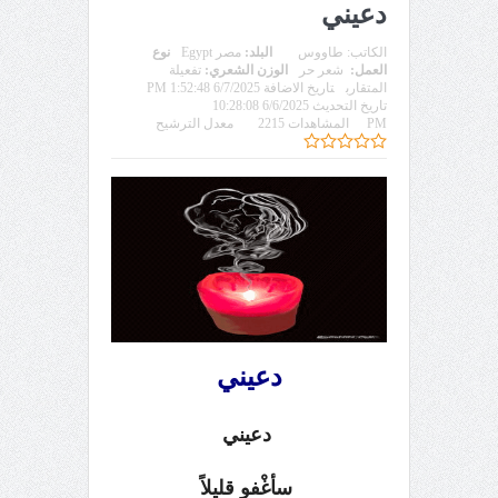
دعيني
الكاتب:
طاووس
البلد:
مصر Egypt
نوع
العمل:
شعر حر
الوزن الشعري:
تفعيلة
المتقارب
تاريخ الاضافة 6/7/2025 1:52:48 PM
تاريخ التحديث 6/6/2025 10:28:08
PM
المشاهدات 2215
معدل الترشيح
دعيني
دعيني
سأغْفو قليلاً