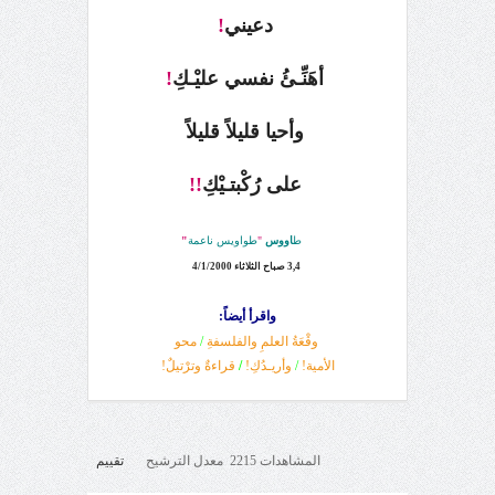
دعيني
!
أهَنِّـئُ نفسي عليْـك
ِ!
وأحيا قليلاً قليلاً
على رُكْبتـيْكِ
!!
ط
اووس
"
طواويس ناعمة
"
3,4 صباح الثلاثاء 4/1/2000
واقرأ أيضاً:
وقْعَةُ العلمِ والفلسفةِ
/
محو
الأمية!
/
وأريـدُكِ!
/
قراءةٌ وترْتيلٌ!
المشاهدات 2215 معدل الترشيح
تقييم