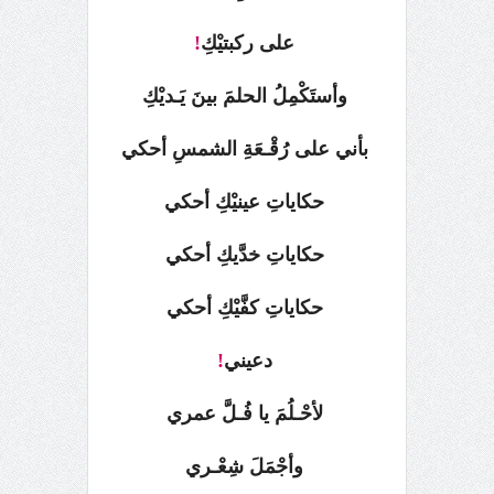
على ركبتيْكِ
!
وأستَكْمِلُ الحلمَ بينَ يَـديْكِ
بأني على رُقْـعَةِ الشمسِ أحكي
حكاياتِ عينيْكِ أحكي
حكاياتِ خدَّيكِ أحكي
حكاياتِ كفَّيْكِ أحكي
دعيني
!
لأحْـلُمَ يا فُـلَّ عمري
وأجْمَلَ شِعْـري