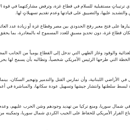
أي ترتيباتٍ مستقبلية للسلام في قطاع غزة، وترفض مشاركتهما في قوة الا
التشديد عليها، والتضييق على قيادتها وعدم تقديم تسهيلاتٍ لها.
جبارها على فتح معبر رفح الحدودي بين مصر وقطاع غزة أو زيادة عدد العائ
كان قطاع غزة، دون تحديدٍ مسبقٍ للعدد المسموح له بالمغادرة، بما يحق
ذائية والوقود وغاز الطهي التي تدخل إلى القطاع يومياً من الجانب ا
 بالخطة التي طرحها الرئيس الأمريكي شخصياً، وتطالبه بأن يسمح لها 
ل في الأراضي اللبنانية، وأن تمارس القتل والتدمير وتهجير السكان، بين
صة لبسط سلطتها وانتشار جيشها وتسهيل عودة سكانها، والمباشرة في أعمال 
ي شمال سوريا، ومنع تركيا من تهديد وجودهم وشن الحرب عليهم، وعدم ال
 القرار الأمريكي للحفاظ على الجيب الكردي شمال سوريا، وتمكينه من