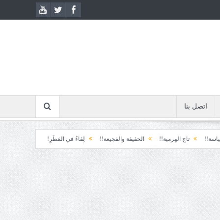
اتصل بنا
تاج الهرمية!!
الحقيقة والفجيعة!!
لِقاءُ في المَطَرِ!
أين القيادة!!
رسائل..