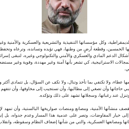
لديمقراطية، وكل مؤسساتها التنفيذية والتشريعية والعسكرية والأمنية وغ
لاياتها الخمسين، وقطعة أرضٍ من وطنها، فهي تؤيده وتسانده، وترعاه وتح
أشكال الدعم المادي والعسكري والأمني والتكنولوجي وغيره، لتبقى إسرائيل ال
مجالات الاستراتيجية، كي تشعر بأنها آمنة وغير مهددة، وقوية وغير مستضعف
ي.
ها عطاء، ولا تكتفي بما تأخذ وتنال، ولا تكف عن السؤال، بل تتمادى أكثر
 تلبي حاجاتها وأن تصغي إلى مطالبها، وأن تستجيب إلى مخاوفها، وأن تتفهم ظ
تنزل عند رغباتها، وسجلاتها تشهد على ذلك وتؤكده.
ف منشآتها الأمنية، ومصانع ومنصات صواريخها البالستية، وأن تمهد لإسق
 إلى خيار المفاوضات، وتصر على عدمية هذا المسار وعدم جدواه، بل إ
ها ومصانعها العسكرية، والتي من شأنها إضعاف النظام وسقوطه، وانقلاب