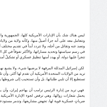
ليس هناك شك بأن الإدارات الأمريكية كلها، الجمهورية وا
وتتعامل معه على أنه جزءٌ أصيلٌ منها، وكأنه ولاية من و
وتصد عنه وتقاتل من أجله، ولا تتردد أبداً في تقديم مختلف 
في رسم سياستها وتحديد مساراتها، والأكثر تفوقاً في كل ال
تتجرأ عليها دولة، أو يهدد أمنها تنظيمٌ عسكري أو تشكيلٌ أمن
لكن إسرائيل المدللة المرفهة لا يرضيها شيء، ولا يشبع نهم
تريد من الولايات المتحدة الأمريكية أن تقدم لها أكثر، وأن
تستطيع إلا أن تلبي طلباتها، بل وأن تستجيب إلى شروطها و
فهي تريد من إدارة الرئيس ترامب أن يهاجم إيران، وأن يقص
يحمل شعارات زوالها، وهي ترفض لجوء الإدارة الأمريكية
ضرباتٍ عسكرية قوية لها، تجهض مشاريعها، وتدمر مستودعات