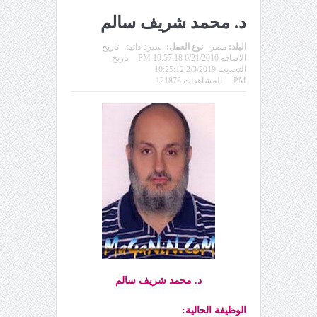
د. محمد شريف سالم
البلد:
مصر
نوع العمل:
سيرة ذاتية
تاريخ
الاضافة 6/21/2010 10:57:18 PM
تاريخ
التحديث 2/3/2019 10:25:12
PM
المشاهدات 121873
د. محمد شريف سالم
الوظيفة الحالية: