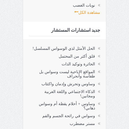
نوبات الغضب
مشاهدة الكل
جديد استشارات المستشار
الحل الأمثل لذي الوسواس المسلسل!
قلق أكثر من المحتمل
الحائرة وتوكيد الذات
المواقع الإباحية ليست وسواس بل
طفاسة وانحراف
وساوس وتحرش وإدمان واكتئاب
الذكاء الاجتماعي واللغة العربية
ومجانين!
وساوس + أحلام يقظة أم وسواس
ذهاني؟
وسواس في رائحة الجسم والفم
مستر مضطرب