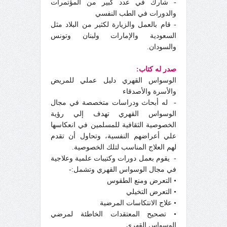
- شارك في عدد كبير من المؤتمرات
والدورات في الطب النفسي
- قام بالعمل والزيارة لكثير من البلاد مثل
السعودية والإمارات ولبنان وتونس
والسودان.
صدر له كتاب:
الوسواس القهري
دليل عملي للمريض
والأسرة والأصدقاء
-
له أبحاث ودراسات متخصصة في مجال
الوسواس القهري تهدف إلي رؤية
الخصوصية الثقافية للمسلمين في انعكاسها
علي أعراضهم النفسية، وتحاول أن تقدم
لهم العلاج المناسب لتلك الخصوصية.
-
يقوم بعمل دورات وكتيبات علمية وعلاجية
في مجال الوسواس القهري وتشمل:-
• التعرض ومنع الطقوس
• التعرض التخيلي
• علاج الانتكاسات المرضية
• تصحيح المعتقدات الخاطئة لمرضي
الوسواس القهري