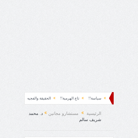
ة نشوة!!
سياسة!!
تاج الهرمية!!
الحقيقة والفجيعة!!
لِقاءُ في المَطَرِ!
لفرح المفاجئ!
الرئيسية
مستشارو مجانين
د. محمد
شريف سالم