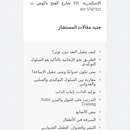
الإسكندرية: 101 شارع الفتح باكوس ت:
5747321 /03
جديد مقالات المستشار
كيف تتقبل النقد دون توتر؟
الطريق نحو الإيجابية بالتأكيد هو السلوك
التوكيدي
متى تكون عدوانيًا ومتى تتقبل الإساءة؟
مقارنة بين السلوك التوكيدي والسلبي
والعدواني
توكيد الذات، إثبات الذات
التدريب على التبول والتبرز Toilet
Training
مص الأصابع
السرقة في الأطفال
التنمر والعدوان: الطفل العدوانـي