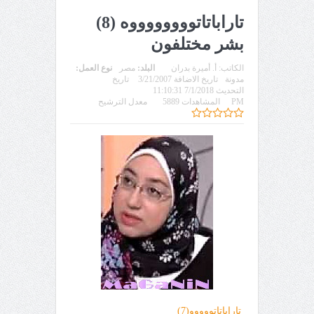
تاراباتاتووووووووه (8)
بشر مختلفون
الكاتب:
أ. أميرة بدران
البلد:
مصر
نوع العمل:
مدونة
تاريخ الاضافة 3/21/2007
تاريخ
التحديث 7/1/2018 11:10:31
PM
المشاهدات 5889
معدل الترشيح
تاراباتاتووووو(7)