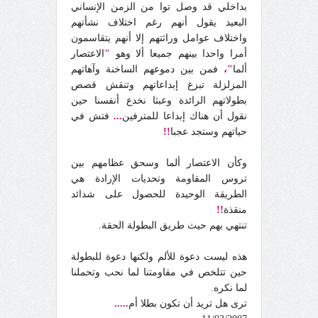
بداخلي قد وصل توا من الزمن الإنساني
البعيد يقول أنهم رغم اختلاف نشأتهم
واختلاف عوامل وراثتهم إلا أنهم يتقاسمون
أمرا واحدا بينهم جميعا ألا وهو
"
الاعتصار
ألما
"،
فمن بين دموعهم الساخنة وآهاتهم
المزلزلة تبزغ إبداعاتهم وتنقش قصص
بطولاتهم الرائدة وعبثا نخدع أنفسنا حين
نقول أن هناك إبداعا للمترفين
...
فتش في
حياتهم وستجد عجبا
!!
وكأن الاعتصار ألما وسحق عظامهم بين
تروس المقاومة وتحديات الإرادة هي
الطريقة الوحيدة للحصول على شدائد
منقذة
!!
تنتهي بهم حيث طريق البطولة الحقة.
هذه ليست دعوة للألم ولكنها دعوة للبطولة
حين تتلخص في مقاومتنا لما نحب وتحملنا
لما نكره.
ترى هل تريد أن تكون بطلا أم
.....