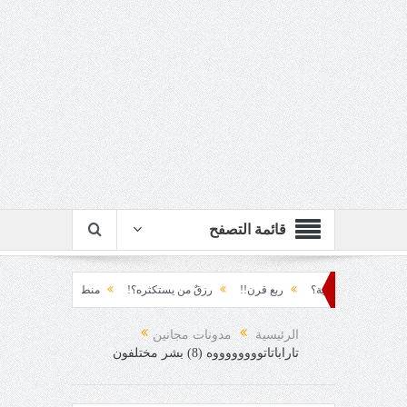
قائمة التصفح
قنابله النفسية؟
ربع قرن!!
رزقٌ من يستكثره؟!
منطق الأرضة والسياسة!!
الرئيسية
مدونات مجانين
تاراباتاتووووووووه (8) بشر مختلفون