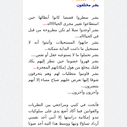
بشر مختلفون
بشر سطروا قصصا كانوا أبطالها حين
استطاعوا تغيير مجرى الحيااااااه
....
بشر أوجدوا سبلا لم تكن مطروحة من قبل
في الحيااااه
....
بشر جابهوا المستحيلات وأثبتوا أنه لا
مستحيل ما دامت البداية ممكنة
...
بشر تحملوا ما لا يستوعبه عقل أو نفس
....
بشر قهروا خصوما حين تنظر إليهم يكاد
قلبك ينخلع من هول إمكاناتهم المعجزة
...
بشر قاوموا متطلبات لهم وهم يتحرقون
شوقا إليها تعرض عليهم صباح مساء إلا أنهم
ينتصرون
...
وآخرون وآخرون
....
فأبحث في كتبي ومراجعي بين النظريات
والقوانين فما أكاد أضع يدي على سلوكيات
تبدو إمكانية دراستها إلا أنني أجد نفسي
أزداد تساؤلا وتيها ووسط هذا التيه أجد صوتا