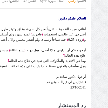
الاسم:
رامي
البلد:
سوريا Syria
العمر:
30
الجنس:
ذكر
السلام عليكم دكتور؛
أعاني من حالة خوف، تقريباً من كل شيء، وقلق وتوتر طول ال
أنني في غير عالمي، استعملت
(
فافرين
)
لمدة شهر، ولم أستفد
و
(
زولام 0،25
)
حبة صباحاً ومساء، ولم أشعر بتحسن والآن أعطاني دواء سيمبالتا60 حبة واحدة صب
أرجو منكم أن تدلوني ماذا أفعل، وهل دواء
(
سيمبالتا60
)
سيضرن
علاج هده الحالة
؟
وما هي الأغذية والمأكولات التي تفيد في علاج هذه الحالة
؟
وهل سأصاب بالجنون مستقبلا إذا بقيت على هذه الحالة النفسية
أرجوك دكتور ساعدني
R03;ليس لي غيرالله وغيركم
23/10/2011
رد المستشار