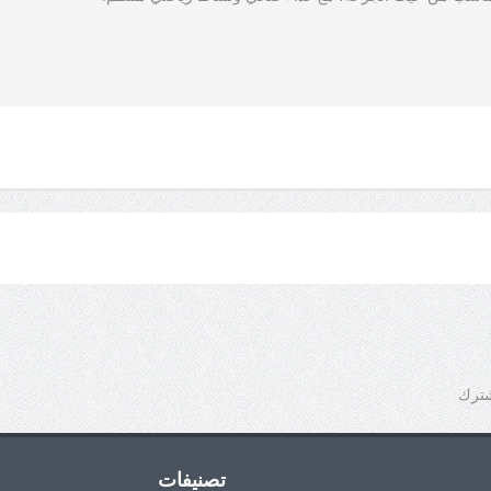
شترك
تصنيفات