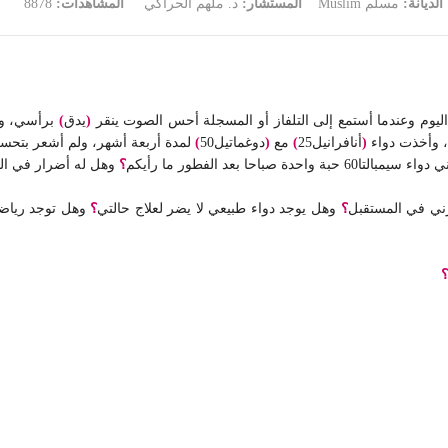
الديانة:
مسلم Muslim
المستشار:
د. ملهم الحراكي
المشاهدات:
8878
يوم وعندما أستمع إلى التلفاز أو المسجلة أحس الصوت ينقر
(
يدق
)
برأسي، وع
، وأخذت دواء
(
أنافرانيل25
)
مع
(
دوغماتيل50
)
لمدة أربعة أشهر، ولم أشعر بتحسن، والآن 
احا بعد الفطور ما رأيكم
؟
وهل له أضرار في ال
ي في المستقبل
؟
وهل يوجد دواء طبيعي لا يضر لعلاج حالتي
؟
وهل توجد رياضة
؟