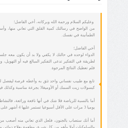
وعليكم السلام ورحمة الله وبركاته، أخي الفاضل؛
من الواضح في رسالتك كمية القلق التي تعاني منها، وأس
الطمأنينة في نفسك.
أخي الفاضل؛
الدواء لوحده في حالتك لا يكفي ولا بد أن يكون معه جل
لطريقة في التفكير تدعى التفكير المبالغ فيه أو التهويل، 
فلم تعطيك النتائج المرجوة.
تابع مع طبيب نفساني واحد تثق به وأعطه فرصة ليفصل لك ثو
كبسولات زيت السمك أو الأوميغا3 بجرعة مناسبة وكذلك فيتامينات ب بجرعة عالية.
أما بالنسبة للرياضة فلا شك في أنها نافعة ورائعة، فال
يوميا 3 مرات على الأقل أسبوعيا تستمر عليها 4 أشهر على الأقل.
أما أنك ستصاب بالجنون، فلعل الذي تعاني منه أصعب من ال
والسلوكيات أولا وأهم من كل شيء، مطعمة بعلاج دوائي