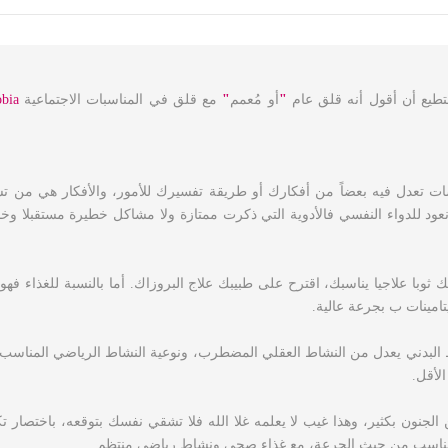
تطيع أن أقول أنه قلق عام
"
أو مُعمم
"
مع قلق في المناسبات الاجتماعية
obia
سات تعدل فيه بعضاً من أفكارك أو طريقة تفسيرك للأمور، والأفكار هي من 
ونعود للدواء النفسي فالأدوية التي ذكرت ممتازة ولا مشاكل خطيرة مستقبلا وخاص
با علاجيا يناسبك، اقترح على طبيبك علاج البروزاك. أما بالنسبة للغذاء فهو 
نشاط البدني يعدل من النشاط العقلي المضطرب، ونوعية النشاط الرياضي المنا
جنون بكثير، وهذا غيب لا يعلمه غلا الله فلا تشقي نفسك بتوقعه، باختصار تك
 مناسب من حيث الجرعة، مع غذاء صحي ونشاط رياضي منتظم.