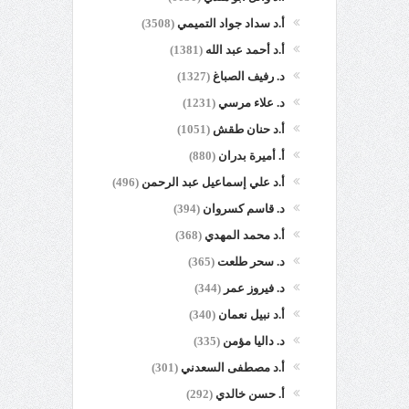
أ.د سداد جواد التميمي
(3508)
أ.د أحمد عبد الله
(1381)
د. رفيف الصباغ
(1327)
د. علاء مرسي
(1231)
أ.د حنان طقش
(1051)
أ. أميرة بدران
(880)
أ.د علي إسماعيل عبد الرحمن
(496)
د. قاسم كسروان
(394)
أ.د محمد المهدي
(368)
د. سحر طلعت
(365)
د. فيروز عمر
(344)
أ.د نبيل نعمان
(340)
د. داليا مؤمن
(335)
أ.د مصطفى السعدني
(301)
أ. حسن خالدي
(292)