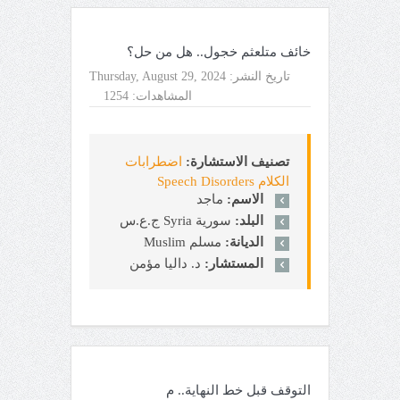
خائف متلعثم خجول.. هل من حل؟
تاريخ النشر:
Thursday, August 29, 2024
المشاهدات:
1254
تصنيف الاستشارة:
اضطرابات
الكلام Speech Disorders
الاسم:
ماجد
البلد:
سورية Syria ج.ع.س
الديانة:
مسلم Muslim
المستشار:
د. داليا مؤمن
التوقف قبل خط النهاية.. م