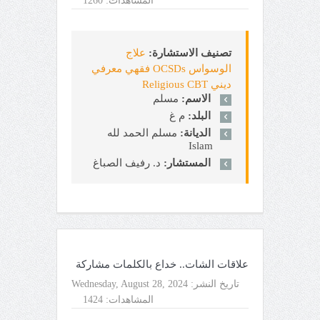
المشاهدات:
1260
تصنيف الاستشارة:
علاج
الوسواس OCSDs فقهي معرفي
ديني Religious CBT
الاسم:
مسلم
البلد:
م غ
الديانة:
مسلم الحمد لله
Islam
المستشار:
د. رفيف الصباغ
علاقات الشات.. خداع بالكلمات مشاركة
تاريخ النشر:
Wednesday, August 28, 2024
المشاهدات:
1424