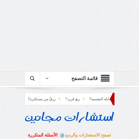
قائمة التصفح
ابله النفسية؟
ربع قرن!!
رزقٌ من يستكثره؟!
منطق الأرضة والسياسة!!
تصفح الاستشارات والردود
|
الأسئلة المتكررة