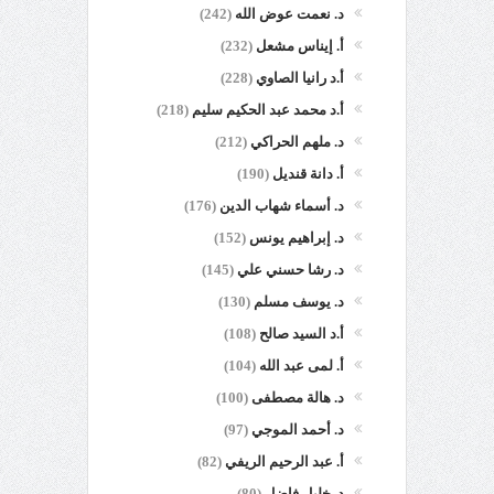
د. نعمت عوض الله
(242)
أ. إيناس مشعل
(232)
أ.د رانيا الصاوي
(228)
أ.د محمد عبد الحكيم سليم
(218)
د. ملهم الحراكي
(212)
أ. دانة قنديل
(190)
د. أسماء شهاب الدين
(176)
د. إبراهيم يونس
(152)
د. رشا حسني علي
(145)
د. يوسف مسلم
(130)
أ.د السيد صالح
(108)
أ. لمى عبد الله
(104)
د. هالة مصطفى
(100)
د. أحمد الموجي
(97)
أ. عبد الرحيم الريفي
(82)
د. خليل فاضل
(80)