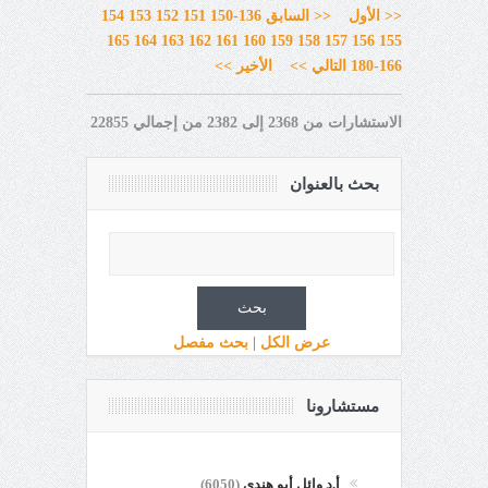
<< الأول
<< السابق
136-150
151
152
153
154
165
164
163
162
161
160
159
158
157
156
155
166-180
التالي >>
الأخير >>
الاستشارات من 2368 إلى 2382 من إجمالي 22855
بحث بالعنوان
عرض الكل
|
بحث مفصل
مستشارونا
أ.د وائل أبو هندي
(6050)