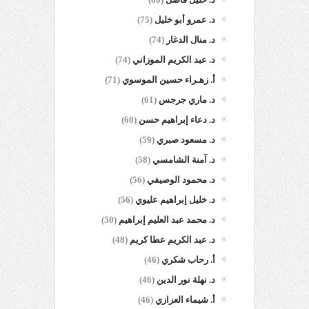
د. عمرو أبو خليل
(75)
د. منال الدغار
(74)
د. عبد الكريم الموزاني
(74)
أ. زهـراء حسين الموسوي
(71)
د. ماري جرجس
(61)
د. دعاء إبراهيم حسن
(60)
د. مسعود صبري
(59)
د. آمنة الشامسي
(58)
د. محمود الوصيفي
(56)
د. خليل إبراهيم عليوي
(56)
د. محمد عبد العليم إبراهيم
(50)
د. عبد الكريم عطا كريم
(48)
أ. رحاب شكري
(46)
د. نهلة نور الدين
(46)
أ. شيماء العزازي
(46)