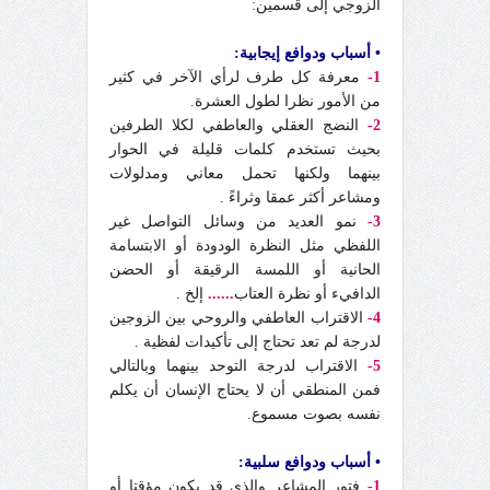
الزوجي إلى قسمين:
• أسباب ودوافع إيجابية:
1-
معرفة كل طرف لرأي الآخر في كثير
من الأمور نظرا لطول العشرة.
2-
النضج العقلي والعاطفي لكلا الطرفين
بحيث تستخدم كلمات قليلة في الحوار
بينهما ولكنها تحمل معاني ومدلولات
ومشاعر أكثر عمقا وثراءً .
3-
نمو العديد من وسائل التواصل غير
اللفظي مثل النظرة الودودة أو الابتسامة
الحانية أو اللمسة الرقيقة أو الحضن
الدافيء أو نظرة العتاب
......
إلخ .
4-
الاقتراب العاطفي والروحي بين الزوجين
لدرجة لم تعد تحتاج إلى تأكيدات لفظية .
5-
الاقتراب لدرجة التوحد بينهما وبالتالي
فمن المنطقي أن لا يحتاج الإنسان أن يكلم
نفسه بصوت مسموع.
• أسباب ودوافع سلبية:
1-
فتور المشاعر والذي قد يكون مؤقتا أو