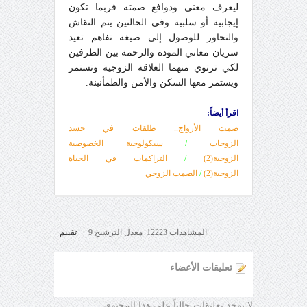
ليعرف معنى ودوافع صمته فربما تكون
إيجابية أو سلبية وفي الحالتين يتم النقاش
والتحاور للوصول إلى صيغة تفاهم تعيد
سريان معاني المودة والرحمة بين الطرفين
لكي ترتوي منهما العلاقة الزوجية وتستمر
ويستمر معها السكن والأمن والطمأنينة.
اقرأ أيضاً:
صمت الأزواج.. طلقات في جسد
الزوجات
/
سيكولوجية الخصوصية
الزوجية(2)
/
التراكمات في الحياة
الزوجية(2)
/
الصمت الزوجي
المشاهدات 12223 معدل الترشيح 9
تقييم
تعليقات الأعضاء
لا يوجد تعليقات حالياً على هذا المحتوى