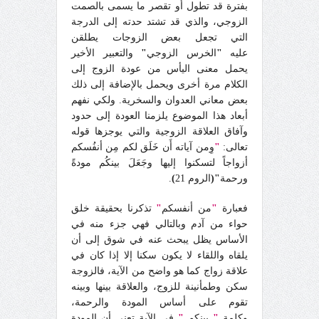
بفترة قد تطول أو تقصر ما يسمى بالصمت
الزوجي، والذي قد تشتد حدته إلى الدرجة
التي تجعل بعض الزوجات يطلقن
عليه
"
الخرس الزوجي
"
والتعبير الأخير
يحمل معنى اليأس من عودة الزوج إلى
الكلام مرة أخرى ويحمل بالإضافة إلى ذلك
بعض معاني العدوان والسخرية.
ولكي نفهم
أبعاد هذا الموضوع يلزمنا العودة إلى حدود
وآفاق العلاقة الزوجية والتي يوجزها قوله
تعالى:
"
وِمن آياته أَن خَلَق لكم مِن أنفُسكم
أزواجاً لتسكنوا إليها وجَعَلَ بينكُم مودةً
ورحمة
"(
الروم 21
)
.
فعبارة
"
من أنفسكم
"
تذكرنا بحقيقة خلق
حواء من آدم وبالتالي فهي جزء منه في
الأساس يظل يبحث عنه في شوق إلى أن
يلقاه واللقاء لا يكون سكنا إلا إذا كان في
علاقة زواج كما هو واضح من الآية، فالزوجة
سكن وطمأنينة للزوج، والعلاقة بينها وبينه
تقوم على أساس المودة والرحمة،
وكلمة
"
بينكم
"
في الآية تعني أن المودة