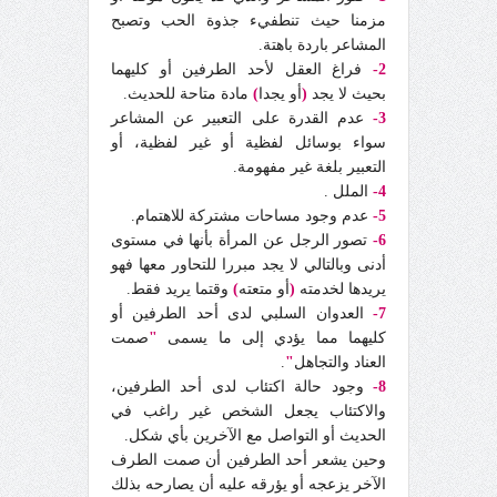
مزمنا حيث تنطفيء جذوة الحب وتصبح
المشاعر باردة باهتة.
2-
فراغ العقل لأحد الطرفين أو كليهما
بحيث لا يجد
(
أو يجدا
)
مادة متاحة للحديث.
3-
عدم القدرة على التعبير عن المشاعر
سواء بوسائل لفظية أو غير لفظية، أو
التعبير بلغة غير مفهومة.
4-
الملل .
5-
عدم وجود مساحات مشتركة للاهتمام.
6-
تصور الرجل عن المرأة بأنها في مستوى
أدنى وبالتالي لا يجد مبررا للتحاور معها فهو
يريدها لخدمته
(
أو متعته
)
وقتما يريد فقط.
7-
العدوان السلبي لدى أحد الطرفين أو
كليهما مما يؤدي إلى ما يسمى
"
صمت
العناد والتجاهل
"
.
8-
وجود حالة اكتئاب لدى أحد الطرفين،
والاكتئاب يجعل الشخص غير راغب في
الحديث أو التواصل مع الآخرين بأي شكل.
وحين يشعر أحد الطرفين أن صمت الطرف
الآخر يزعجه أو يؤرقه عليه أن يصارحه بذلك