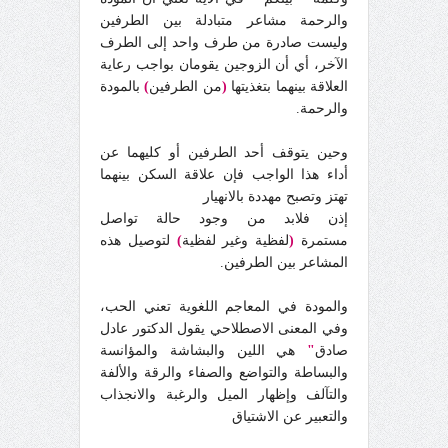
والرحمة مشاعر متبادلة بين الطرفين
وليست صادرة من طرف واحد إلى الطرف
الآخر، أي أن الزوجين يقومان بواجب رعاية
العلاقة بينهما بتغذيتها
(
من الطرفين
)
بالمودة
والرحمة.
وحين يتوقف أحد الطرفين أو كليهما عن
أداء هذا الواجب فإن علاقة السكن بينهما
تهتز وتصبح مهددة بالانهيار
إذن فلابد من وجود حالة تواصل
مستمرة
(
لفظية وغير لفظية
)
لتوصيل هذه
المشاعر بين الطرفين.
والمودة في المعاجم اللغوية تعني الحب،
وفي المعنى الاصطلاحي يقول الدكتور عادل
صادق
"
هي اللين والبشاشة والمؤانسة
والبساطة والتواضع والصفاء والرقة والألفة
والتآلف وإظهار الميل والرغبة والانجذاب
والتعبير عن الاشتياق