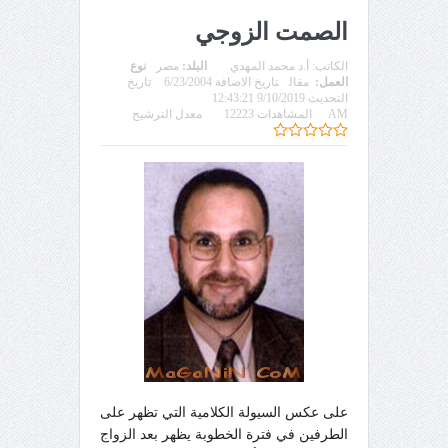
الصمت الزوجي
الكاتب:
أ.د محمد المهدي
البلد:
مصر
نوع
العمل:
مقال
تاريخ الاضافة 6/23/2004
تاريخ
التحديث 9/10/2019 12:43:21
AM
المشاهدات 12223
معدل الترشيح
على عكس السيولة الكلامية التي تظهر على
الطرفين في فترة الخطوبة يظهر بعد الزواج