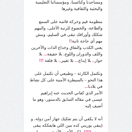
ومساجدنا وكنائسنا، ومؤسساتنا التعليمية
والبحثية والثقافية وغيرها:
منظومة قيم وحركة قائمة على السمع
والطاعة، والخضوع للرتبة الأعلى، والمهم
شكلك وأوراقك تبقى في السليم، ومش
مهم أي حاجة تانية
!!
يعني الكذب والنفاق وخداع الذات والآخرين
واللف والدوران واللوع، بلا حقيقة
...
بلا
حوار
..
بلا إبداع
...
بلا تغيير
..
بلا فلقة
!!!
وتكتمل الكارثة – وطبيعي أن تكتمل على
هذا النحو – بالسيطرة الأمنية على كل نشاط
في بلادنا
...
الأمر الذي كفاني الحديث عنه إبراهيم
عيسى في مقاله السابق بالدستور، وهو ما
أضيف إليه:
أنه لا يكفي أن يتم تفكيك جهاز أمن دولة، و
(
يبقى يوريني كده مين اللي هايفككه يبقى
يوريني
)!!!!
ولكن الأهم والأصعب، وربما