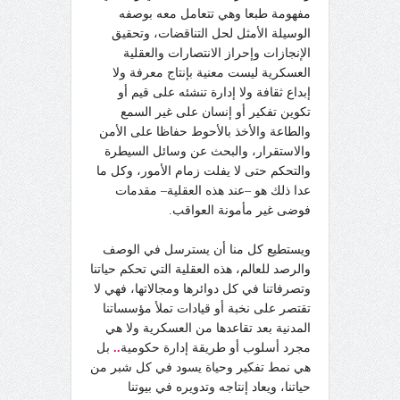
مفهومة طبعا وهي تتعامل معه بوصفه
الوسيلة الأمثل لحل التناقضات، وتحقيق
الإنجازات وإحراز الانتصارات والعقلية
العسكرية ليست معنية بإنتاج معرفة ولا
إبداع ثقافة ولا إدارة تنشئه على قيم أو
تكوين تفكير أو إنسان على غير السمع
والطاعة والأخذ بالأحوط حفاظا على الأمن
والاستقرار، والبحث عن وسائل السيطرة
والتحكم حتى لا يفلت زمام الأمور، وكل ما
عدا ذلك هو –عند هذه العقلية– مقدمات
فوضى غير مأمونة العواقب.
ويستطيع كل منا أن يسترسل في الوصف
والرصد للعالم، هذه العقلية التي تحكم حياتنا
وتصرفاتنا في كل دوائرها ومجالاتها، فهي لا
تقتصر على نخبة أو قيادات تملأ مؤسساتنا
المدنية بعد تقاعدها من العسكرية ولا هي
مجرد أسلوب أو طريقة إدارة حكومية
..
بل
هي نمط تفكير وحياة يسود في كل شبر من
حياتنا، ويعاد إنتاجه وتدويره في بيوتنا