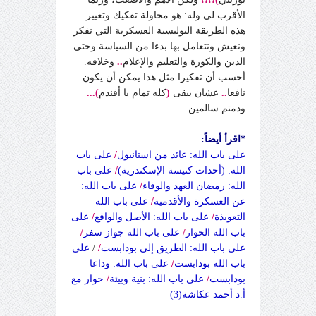
الأقرب لي وله: هو محاولة تفكيك وتغيير
هذه الطريقة البوليسية العسكرية التي نفكر
ونعيش ونتعامل بها بدءا من السياسة وحتى
الدين والكورة والتعليم والإعلام
..
وخلافه.
أحسب أن تفكيرا مثل هذا يمكن أن يكون
نافعا
..
عشان يبقى
(
كله تمام يا أفندم
)...
ودمتم سالمين
*
اقرأ أيضاً:
على باب الله: عائد من استانبول
/
على باب
الله: (أحداث كنيسة الإسكندرية)
/
على باب
الله: رمضان العهد والوفاء
/
على باب الله:
عن العسكرة والأقدمية
/
على باب الله
التعويذة
/
على باب الله: الأصل والواقع
/
على
باب الله الحوار
/
على باب الله جواز سفر
/
على باب الله: الطريق إلى بودابست
/
/
على
باب الله بودابست
/
على باب الله: وداعا
بودابست
/
على باب الله: بنية وبيئة
/
حوار مع
أ.د أحمد عكاشة(3)