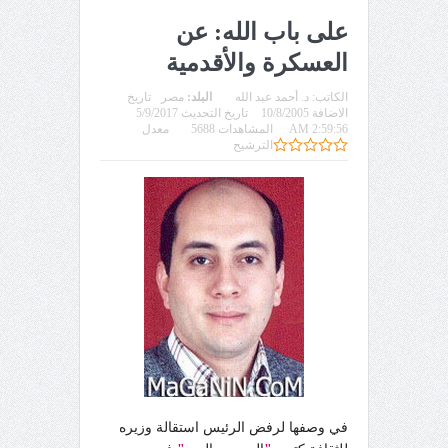
على باب الله: عن
العسكرة والأقدمية
الكاتب:
د. أحمد عبد الله
البلد:
مصر
تاريخ
الاضافة 10/8/2005
تاريخ التحديث 5/9/2017
2:59:56 AM
المشاهدات 5688
معدل
الترشيح
في وصفها لرفض الرئيس استقالة وزيره