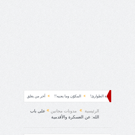
ابتسامة الطوارئ!
المكوّن وما يعنيه!!
آخر من يغلق عينيه!
عباس محمود ا
الرئيسية
مدونات مجانين
على باب
الله: عن العسكرة والأقدمية