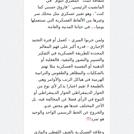
للثقافة كتبت
"
المصري اليوم
"
في
المانشيت الرئيسي:
"
فاروق حسني كما
كنت
"
، وهو تعبير عسكري مثل محلك سر
وغيرها من الألفاظ العسكرية التي نستعملها
يوميا
....
في حياتنا المدنية والعامة.
ولمن جربوا الميري – كعمل أو فترة التجنيد
الإجباري – قدرة أكبر على فهم المعالم
المحددة للطريقة العسكرية في التفكير
والتسيير والتصور والتنفيذ، فالعقلية أو
الذهنية أو النفسية العسكرية مثلا تهتم
بالشكليات والمظاهر والطقوس والتراتبية
الهرمية في هياكل الرتب والأوامر وهي
بالطبيعة لا تقيم اعتبارا يذكر لأي نوع من
الحوار الديمقراطي الحوار الديمقراطي أو
التنوع في الرأي فضلا عن المخالفة فيه، بل
الآخر المختلف عندها هو محض عدو،
والخروج عن الخط الرسمي الواحد والوحيد
هو تمرد
!!!
وعلاقة العسكرية بالعنف اللفظي والمادي