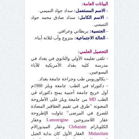
البيانات العامة:
-
الاسم المستعمل:
سداد جواد التميمي.
-
الاسم الكامل:
سداد صادق محمد جواد
التميمي.
-
الجنسية:
بريطاني وعراقي.
-
الحالة الاجتماعية:
متزوج وأب لثلاثة أبناء.
التحصيل العلمي:
- تلقى تعليمه الأولي والثانوي في بغداد في
مدرسة كلية بغداد الأمريكية للآباء
اليسوعيين.
- بكالوريوس طب وجراحة جامعة بغداد
.
- دكتوراه في الطب: جامعة ويلز 1988
م
أول خريج جامعة أجنبية يمنح دكتوراه في
الطب
MD
من جامعة ويلز على الأطروحة
المعنونة
"
طرق في تقييم العقاقير المضادة
للصرع في المرضى
"
تناولت ال
إ
طروحة
عقار اللامتروجين
Lamotrigine
وعقار
الكلوبازام
Clobazam
وعقار الميدوزالام
Midazolam
العقار الأول كان بداية الجيل