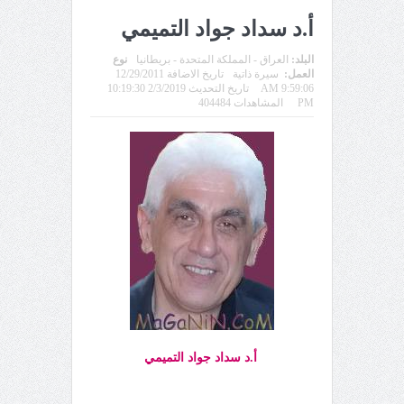
أ.د سداد جواد التميمي
البلد:
العراق - المملكة المتحدة - بريطانيا
نوع
العمل:
سيرة ذاتية
تاريخ الاضافة 12/29/2011
9:59:06 AM
تاريخ التحديث 2/3/2019 10:19:30
PM
المشاهدات 404484
أ.د سداد جواد التميمي