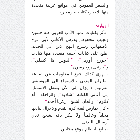
والشعر العمودي في مواقع عربية متعددة
منها الأخبار، كتابات، ومعارج.
الهواية:
- تأثر بكتابات عميد الأدب العربي طه حسين
ونجيب محفوظ
,
ودرس الأغاني لأبي فرج
الأصفهاني وشرح النهج لابن أبي الحديد
,
اطلع على كتابات أجنبية متعددة منها كتابات
"
جورج أوريل
"
،
"
الدوس ها كسلي
"
,
و
"
بارنبي روجرسون
"
.
- يهوى كذلك جمع المعلومات عن صناعة
الطيران المدني والاستماع إلى الموسيقى
العربية
,
لا يزال إلى الآن يفضل الاستماع
إلى أغاني الفنانة
"
شادية
"
,
والراحلة
"
أم
كلثوم
"
,
وألحان الشيخ
"
زكريا أحمد
"
.
- كان يمارس لعبة كرة القدم ولا يزال يتابعها
محلياً وعالمياً ولا ينكر بأنه يشجع نادي
آرسنال اللندني.
- يتابع بانتظام موقع مجانين.