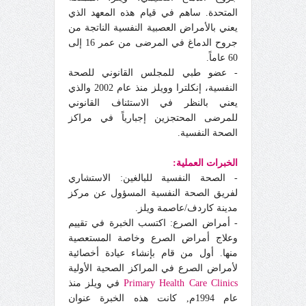
المتحدة. ساهم في قيام هذه المعهد الذي
يعني بالأمراض العصبية النفسية الناتجة من
جروح الدماغ في المرضى من عمر 16 إلى
60 عاماً.
- عضو طبي للمجلس القانوني للصحة
النفسية، إنكلترا وويلز منذ عام 2002 والذي
يعني بالنظر في الاستئناف القانوني
للمرضى المحتجزين إجبارياً في مراكز
الصحة النفسية.
الخبرات العملية:
- الصحة النفسية للبالغين: الاستشاري
لفريق الصحة النفسية المسؤول عن مركز
مدينة كاردف/عاصمة ويلز.
- أمراض الصرع: اكتسب الخبرة في تقييم
وعلاج أمراض الصرع وخاصة المستعصية
منها. أول من قام بإنشاء عيادة أخصائية
لأمراض الصرع في المراكز الصحية الأولية
Primary Health Care Clinics
في ويلز منذ
عام 1994
م,
كانت هذه الخبرة عنوان