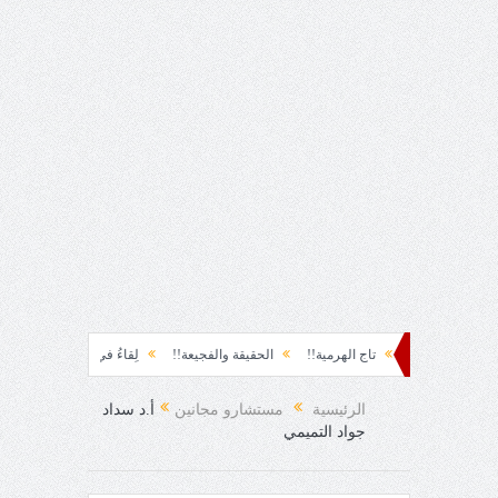
اسة!!
تاج الهرمية!!
الحقيقة والفجيعة!!
لِقاءُ في المَطَرِ!
أين القيادة!!
الرئيسية
مستشارو مجانين
أ.د سداد
جواد التميمي