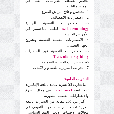
يحاضر بانتظام للدراسات العليا في
المواضيع التالية:
1- تشخيص وعلاج أمراض الصرع.
2- الاضطرابات الانفصالية.
3- الاضطرابات النفسية الجلدية
Psychodermatology
لطلبة الماجستير في
الأمراض الجلدية.
4- الاضطرابات النفسية العصبية وتشريح
الجهاز العصبي.
5- الاضطرابات النفسية عبر الحضارات
.
Transcultural Psychiatry
6- الاضطرابات العصبية التطورية.
7- الجوانب السريرية للفصام والاكتئاب.
النشرات العلمية:
- ما يقارب 50 نشرة علمية باللغة الإنكليزية
تحت اسم
Sudad Jawad
في مجال الصرع
والاضطرابات العصبية التطورية.
- أكثر من 250 مقالة من النشرات باللغة
العربية تحت اسم سداد جواد التميمي في
مجالات الاجتماع، الأدب، النقد السياسي،