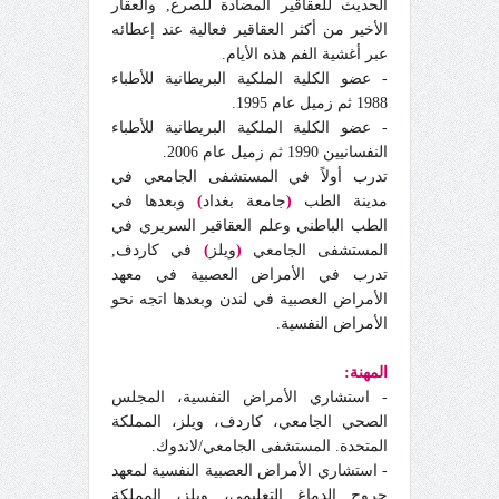
الحديث للعقاقير المضادة للصرع
,
والعقار
الأخير من أكثر العقاقير فعالية عند إعطائه
عبر أغشية الفم هذه الأيام.
- عضو الكلية الملكية البريطانية للأطباء
1988 ثم زميل عام 1995.
- عضو الكلية الملكية البريطانية للأطباء
النفسانيين 1990 ثم زميل عام 2006.
تدرب أولاً في المستشفى الجامعي في
مدينة الطب
(
جامعة بغداد
)
وبعدها في
الطب الباطني وعلم العقاقير السريري في
المستشفى الجامعي
(
ويلز
)
في كاردف
,
تدرب في الأمراض العصبية في معهد
الأمراض العصبية في لندن وبعدها اتجه نحو
الأمراض النفسية.
المهنة:
- استشاري الأمراض النفسية، المجلس
الصحي الجامعي، كاردف، ويلز، المملكة
المتحدة. المستشفى الجامعي/لاندوك.
- استشاري الأمراض العصبية النفسية لمعهد
جروح الدماغ التعليمي، ويلز، المملكة