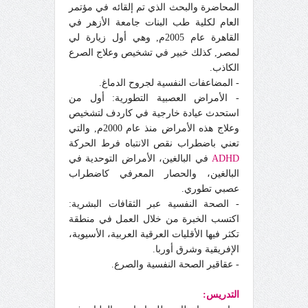
المحاضرة والبحث الذي تم إلقائه في مؤتمر
العام لكلية طب البنات جامعة الأزهر في
القاهرة عام 2005
م,
وهي أول زيارة لي
لمصر
,
كذلك خبير في تشخيص وعلاج الصرع
الكاذب.
- المضاعفات النفسية لجروح الدماغ.
- الأمراض العصبية التطورية: أول من
استحدث عيادة خارجية في كاردف لتشخيص
وعلاج هذه الأمراض منذ عام 2000
م,
والتي
تعني باضطراب نقص الانتباه فرط الحركة
ADHD
في البالغين، الأمراض التوحدية في
البالغين، والحصار المعرفي كاضطراب
عصبي تطوري.
- الصحة النفسية عبر الثقافات البشرية:
اكتسب الخبرة من خلال العمل في منطقة
تكثر فيها الأقليات العرقية العربية، الأسيوية،
الإفريقية وشرق أوربا.
- عقاقير الصحة النفسية والصرع.
التدريس: