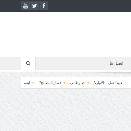
اتصل بنا
ل.... الأولى!
خذ وطالب
قطار المصالح!!
ابتسامة الطوارئ!
المكوّن وما 