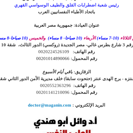
رئيس شعبة اضطرابات القلق والطيف الوسواسي القهري
باتحاد الأطباء النفسانيين العرب
عنوان العيادة: جمهورية مصر العربية
الثلاثاء
(7-10 مساء)
الأربعاء
(10 صباحا- 8 مساء)
والخميس
(10 صباحا-8 مساء)
قم 3 شارع بطرس غالي- مصر الجديدة (روكسي) الدور الثالث،
شقة 10
رقم الهاتف:
0020224526109
رقم المحمول:
00201014890066
الزقازيق:
باقي أيام الأسبوع
تزه - برج الهدى عنتر (حتحوت سابقا) خلف مديرية الأمن الدور الثاني شقة 
رقم الهاتف:
0020552363296
رقم المحمول:
00201141210096
البريد الإلكتروني
:
doctor@maganin.com