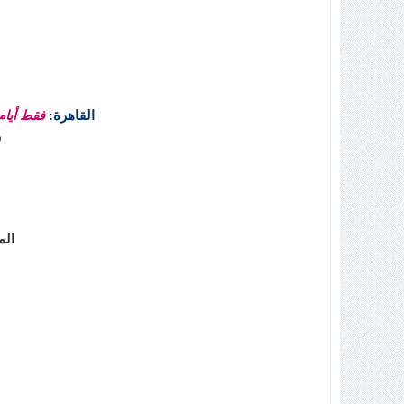
القاهرة:
فقط أيام 
ر
المن