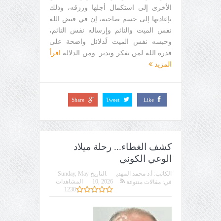
الأخرى إلى استكمال أجلها ورزقه، وذلك
بإعادتها إلى جسم صاحبه، إن في قبض الله
نفس الميت والنائم وإرساله نفس النائم،
وحبسه نفس الميت لَدلائل واضحة على
قدرة الله لمن تفكر وتدبر. ومن الدلالة
اقرأ
المزيد
Share
Tweet
Like
كشف الغطاء... رحلة ميلاد
الوعي الكوني
الكاتب:
أ.د محمد المهدي
التاريخ
Sunday, May
10, 2026
المشاهدات
في:
مقالات متنوعة
1230