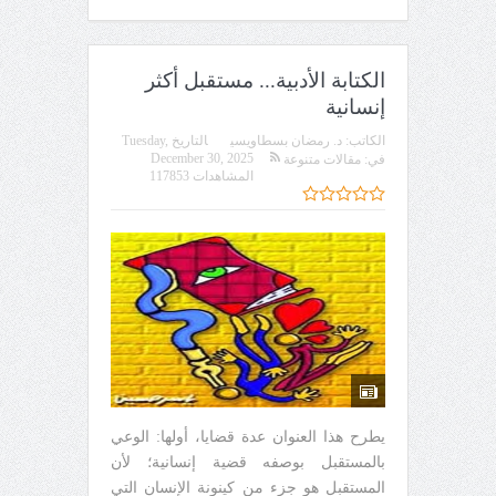
الكتابة الأدبية... مستقبل أكثر
إنسانية
الكاتب:
د. رمضان بسطاويسي
التاريخ
Tuesday,
December 30, 2025
في:
مقالات متنوعة
المشاهدات 117853
يطرح هذا العنوان عدة قضايا، أولها: الوعي
بالمستقبل بوصفه قضية إنسانية؛ لأن
المستقبل هو جزء من كينونة الإنسان التي