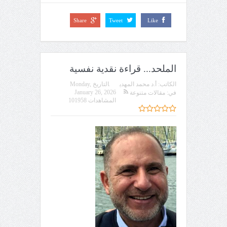
Share
Tweet
Like
الملحد... قراءة نقدية نفسية
الكاتب:
أ.د محمد المهدي
التاريخ
Monday,
January 26, 2026
في:
مقالات متنوعة
المشاهدات 101958