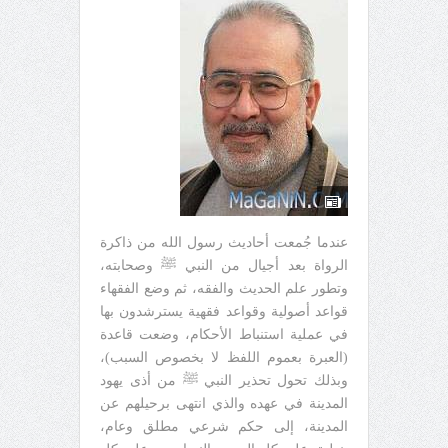
عندما جُمعت أحاديث رسول الله من ذاكرة
الرواة بعد أجيال من النبي ﷺ وصحابته،
وتطور علم الحديث والفقه، ثم وضع الفقهاء
قواعد أصولية وقواعد فقهية يسترشدون بها
في عملية استنباط الأحكام، وضعت قاعدة
(العبرة بعموم اللفظ لا بخصوص السبب)،
وبذلك تحول تحذير النبي ﷺ من أذى يهود
المدينة في عهده والذي انتهى برحيلهم عن
المدينة، إلى حكم شرعي مطلق وعام،