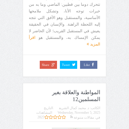
تتحرك دوما بين قطبين: الماضي وما به من
خبرات توجه الأنا، وتشكل ملامحها
الأساسية، والمستقبل وهو الأفق التي تتجه
إليه اللحظة الراهنة. والإنسان في الحقيقة
يعيش في المستقبل القريب؛ لأن الحاضر لا
يمكن الإمساك به، والمستقبل هو
اقرأ
المزيد
Share
Tweet
Like
المواطنة والعلاقة بغير
المسلمين12
الكاتب:
د. محمد كمال الشريف
التاريخ
Wednesday, November 5, 2025
المشاهدات
2825
في:
مقالات متنوعة