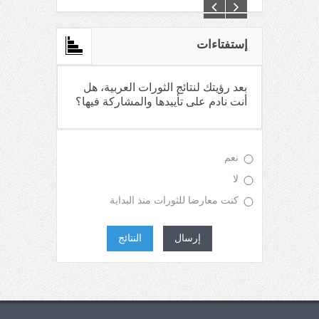
C:\Inetpub\vhosts\maganin.com\httpdocs\creations\new\
إستفتاءات
بعد رؤيتك لنتائج الثورات العربية، هل
أنت نادم على تأييدها والمشاركة فيها؟
نعم
لا
كنت معارضا للثورات منذ البداية
إرسال
النتائج