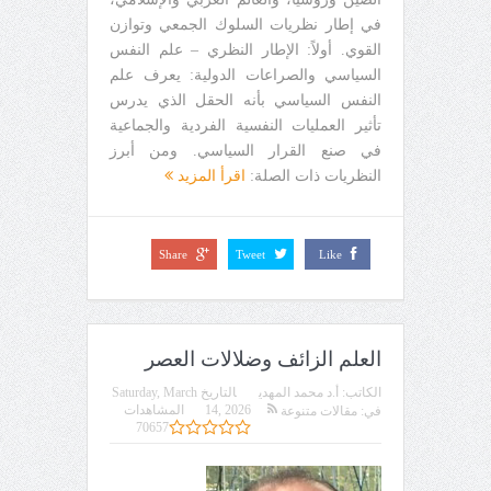
في إطار نظريات السلوك الجمعي وتوازن
القوي. أولاً: الإطار النظري – علم النفس
السياسي والصراعات الدولية: يعرف علم
النفس السياسي بأنه الحقل الذي يدرس
تأثير العمليات النفسية الفردية والجماعية
في صنع القرار السياسي. ومن أبرز
النظريات ذات الصلة:
اقرأ المزيد
Share
Tweet
Like
العلم الزائف وضلالات العصر
الكاتب:
أ.د محمد المهدي
التاريخ
Saturday, March
14, 2026
المشاهدات
في:
مقالات متنوعة
70657