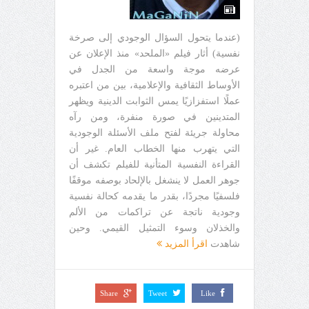
(عندما يتحول السؤال الوجودي إلى صرخة
نفسية) أثار فيلم «الملحد» منذ الإعلان عن
عرضه موجة واسعة من الجدل في
الأوساط الثقافية والإعلامية، بين من اعتبره
عملًا استفزازيًا يمس الثوابت الدينية ويظهر
المتدينين في صورة منفرة، ومن رآه
محاولة جريئة لفتح ملف الأسئلة الوجودية
التي يتهرب منها الخطاب العام. غير أن
القراءة النفسية المتأنية للفيلم تكشف أن
جوهر العمل لا ينشغل بالإلحاد بوصفه موقفًا
فلسفيًا مجردًا، بقدر ما يقدمه كحالة نفسية
وجودية ناتجة عن تراكمات من الألم
والخذلان وسوء التمثيل القيمي. وحين
شاهدت
اقرأ المزيد
Share
Tweet
Like