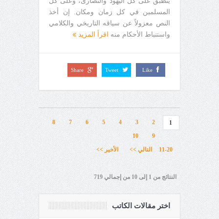
ينطبق على كل اليهود والنصارى، وعلى كل
المسلمين في كل زمان ومكان. إن أخذ
النص معزولاً عن سياقه التاريخي والكلامي
واستنباط الأحكام منه
اقرأ المزيد
Share
Tweet
Like
8
7
6
5
4
3
2
1
10
9
11-20
التالي >>
الأخير >>
النتائج من 1 إلى 10 من إجمالي 719
اختر مقالات الكاتب