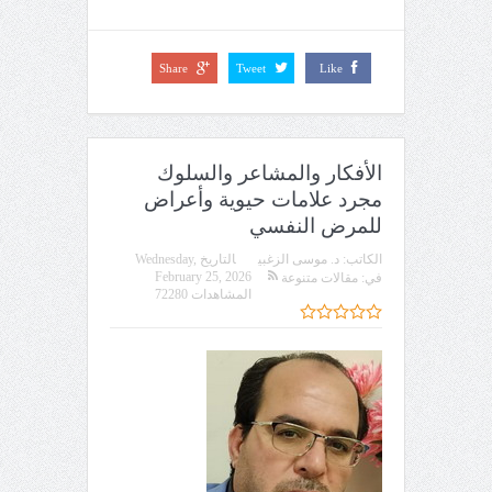
Share
Tweet
Like
الأفكار والمشاعر والسلوك
مجرد علامات حيوية وأعراض
للمرض النفسي
الكاتب:
د. موسى الزغبي
التاريخ
Wednesday,
February 25, 2026
في:
مقالات متنوعة
المشاهدات 72280