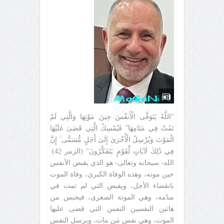
"اللَّهُ يَتَوَفَّى الْأَنفُسَ حِينَ مَوْتِهَا وَالَّتِي لَمْ
تَمُتْ فِي مَنَامِهَا ۖ فَيُمْسِكُ الَّتِي قَضَىٰ عَلَيْهَا
الْمَوْتَ وَيُرْسِلُ الْأُخْرَىٰ إِلَىٰ أَجَلٍ مُّسَمًّى ۚ إِنَّ
فِي ذَٰلِكَ لَآيَاتٍ لِّقَوْمٍ يَتَفَكَّرُونَ" (الزمر 42).
الله- سبحانه وتعالى- هو الذي يقبض الأنفس
حين موته، وهذه الوفاة الكبرى، وفاة الموت
بانقضاء الأجل، ويقبض التي لم تمت في
منامه، وهي الموتة الصغرى، فيحبس من
هاتين النفسين النفس التي قضى عليها
الموت، وهي نفس مَن مات، ويرسل النفس