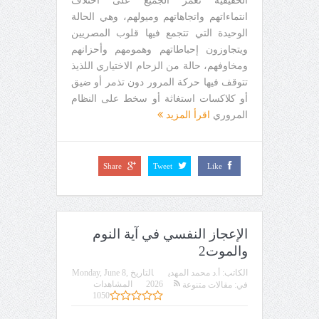
الحقيقية تغمر الجميع على اختلاف
انتماءاتهم واتجاهاتهم وميولهم، وهي الحالة
الوحيدة التي تتجمع فيها قلوب المصريين
ويتجاوزون إحباطاتهم وهمومهم وأحزانهم
ومخاوفهم، حالة من الزحام الاختياري اللذيذ
تتوقف فيها حركة المرور دون تذمر أو ضيق
أو كلاكسات استغاثة أو سخط على النظام
المروري
اقرأ المزيد
Share
Tweet
Like
الإعجاز النفسي في آية النوم
والموت2
الكاتب:
أ.د محمد المهدي
التاريخ
Monday, June 8,
2026
المشاهدات
في:
مقالات متنوعة
1050