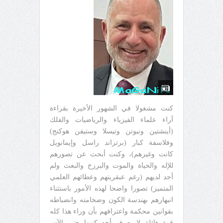
كنت مشغولا في الشهور الأخيرة بقراءة
آراء علماء الفيزياء والرياضيات والفلك
(أينشتين ونيوتن وتيسلا وستيفن هوكنج)
وفلاسفة كبار (برتراند راسل وإيمانويل
كانت وغيرهم)، وكنت أبحث عن تصورهم
للإله والحياة والموت والبرزخ والبعث ولم
أجد لديهم (رغم عبقريتهم وعطائهم العلمي
المتميز) تصورا واضحا لهذه الأمور باستثناء
انبهارهم بهندسة الكون وضخامته وانضباطه
بقوانين محكمة واعترافهم بأن وراء هذا كله
قوة هائلة لا يعرف أحد كنهها حتى الآن،