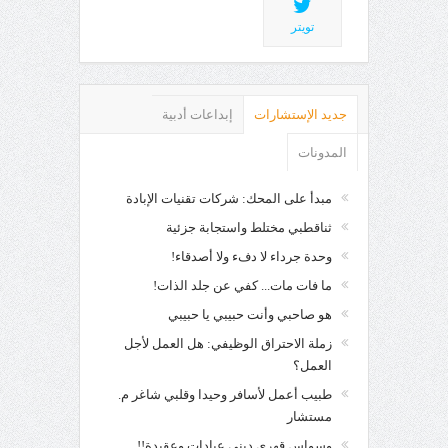
تويتر
جديد الإستشارات
إبداعات أدبية
المدونات
مبدأ على المحك: شركات تقنيات الإبادة
ثناقطبي مختلط واستجابة جزئية
وحدة جرداء لا دفء ولا أصدقاء!
ما فات مات... كفي عن جلد الذات!
هو صاحبي وأنت حبيبي يا حبيبي
زملة الاحتراق الوظيفي: هل العمل لأجل
العمل؟
طبيب أعمل لأسافر وحيدا وقلبي شاغر م.
مستشار
وسواس قهري ديني عبادات وعقيدة!!