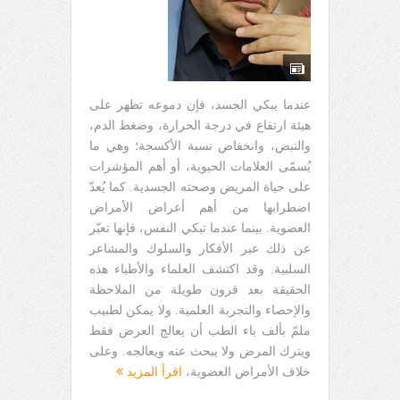
عندما يبكي الجسد، فإن دموعه تظهر على
هيئة ارتفاع في درجة الحرارة، وضغط الدم،
والنبض، وانخفاض نسبة الأكسجة؛ وهي ما
يُسمّى العلامات الحيوية، أو أهم المؤشرات
على حياة المريض وصحته الجسدية. كما يُعدّ
اضطرابها من أهم أعراض الأمراض
العضوية. بينما عندما تبكي النفس، فإنها تعبّر
عن ذلك عبر الأفكار والسلوك والمشاعر
السلبية. وقد اكتشف العلماء والأطباء هذه
الحقيقة بعد قرون طويلة من الملاحظة
والإحصاء والتجربة العلمية. ولا يمكن لطبيب
ملمّ بألف باء الطب أن يعالج العرض فقط
ويترك المرض ولا يبحث عنه ويعالجه. وعلى
خلاف الأمراض العضوية،
اقرأ المزيد