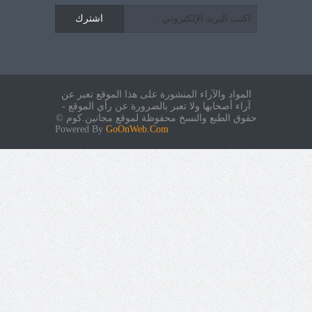
اشترك
المواد والآراء المنشورة على هذا الموقع تعبر عن
آراء أصحابها ولا تعبر بالضرورة عن رأي الموقع -
حقوق الطبع والنسخ محفوظة لموقع مجانين.كوم ©
Powered By
GoOnWeb.Com