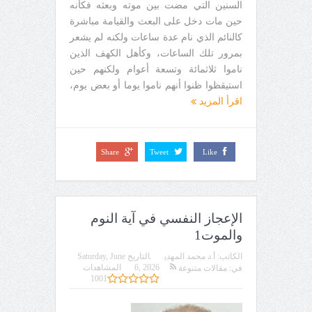
السنين التي مضت بين موته وبعثه فكأنه
حين مات دخل على البعث والقيامة مباشرة
كالنائم الذي نام عدة ساعات ولكنه لم يشعر
بمرور تلك الساعات، وكأهل الكهف الذين
ناموا ثلاثمائة وتسعة أعوام ولكنهم حين
استيقظوا ظنوا أنهم ناموا يوما أو بعض يوم،
اقرأ المزيد
Share
Tweet
Like
الإعجاز النفسي في آية النوم
والموت1
الكاتب:
أ.د محمد المهدي
التاريخ
Saturday, June
6, 2026
المشاهدات
في:
مقالات متنوعة
1001