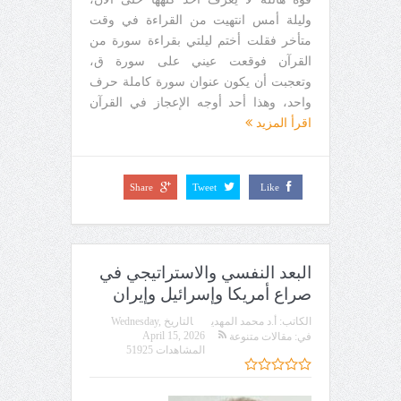
وليلة أمس انتهيت من القراءة في وقت
متأخر فقلت أختم ليلتي بقراءة سورة من
القرآن فوقعت عيني على سورة ق،
وتعجبت أن يكون عنوان سورة كاملة حرف
واحد، وهذا أحد أوجه الإعجاز في القرآن
اقرأ المزيد
Share
Tweet
Like
البعد النفسي والاستراتيجي في
صراع أمريكا وإسرائيل وإيران
الكاتب:
أ.د محمد المهدي
التاريخ
Wednesday,
April 15, 2026
في:
مقالات متنوعة
المشاهدات 51925