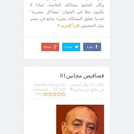
وكأن للخليج مشاكله الخاصة، لماذا لا
تكتبون مثلا في العنوان "مشاكل مصرية"
عندما تتعلق المشكلة بشيء شائع في مصر
مثل الحشيش
اقرأ المزيد
Share
Tweet
Like
قصاقيص مجانين81
الكاتب:
أ.د وائل أبو هندي
التاريخ
Saturday, July
13, 2024
المشاهدات
في:
قالوا عن مجانين
37853