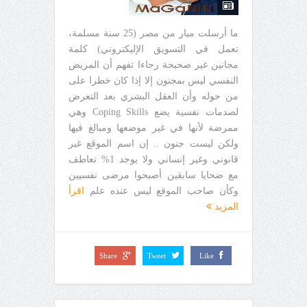
ما أرسلت ميار من مصر (25 سنة مسلمة،
تعمل في التسويق الإليكتروني) كلمة
مجانين غير صحيحة رجاءا تفهم أن المريض
النفسي ليس بمجنون إلا إذا كان خطرا على
من حوله وأن العقل البشري بعد التعرض
لصدمات نفسية يضع Coping Skills وهي
ممرضة لأنها في غير موضعها ومبالغ فيها
ولكن ليست جنون .. إن اسم الموقع غير
قانوني وغير إنساني ولا يوجد 1% تعاطف
مع ضحايا سابقين أصبحوا مرضى نفسيين
وكأن صاحب الموقع ليس عنده علم
اقرأ
المزيد
Share
Tweet
Like