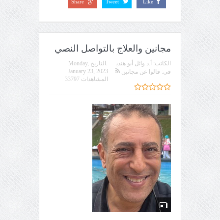
Share
Tweet
Like
مجانين والعلاج بالتواصل النصي
الكاتب:
أ.د وائل أبو هندي
التاريخ
Monday,
January 23, 2023
في:
قالوا عن مجانين
المشاهدات 33797