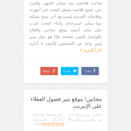
ضاعت فلاشتي منذ حوالي الشهر، والمرء
حين تضيع فلاشته يضطر للبحث في أجهزته
وفلاشاته القديمة ليسترجع آخر نسخ ممكنة
مما يمكن استرجاعه وأثناء البحث عثرت
على ملف اسمه موقع مجانين والعلاج
بالتواصل النصي ففتحته فإذا هو حوار بيني
وبين واحد من الصحفيين للأسف لا أذكره
اقرأ المزيد
Share
Tweet
Like
مجانين! موقع يثير فضول العقلاء
على الإنترنت
الكاتب:
علي جمال الدين
التاريخ
Tuesday, June
28, 2022
المشاهدات
في:
قالوا عن مجانين
35939