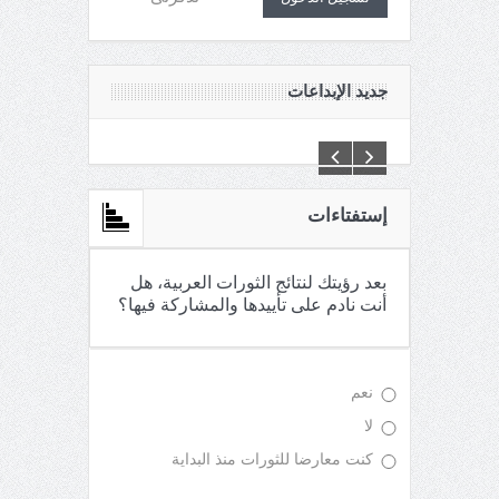
جديد الإبداعات
C:\Inetpub\vhosts\maganin.com\httpdocs\creations\new\
إستفتاءات
بعد رؤيتك لنتائج الثورات العربية، هل
أنت نادم على تأييدها والمشاركة فيها؟
نعم
لا
كنت معارضا للثورات منذ البداية