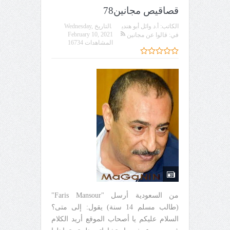
قصاقيص مجانين78
الكاتب:
أ.د وائل أبو هندي
التاريخ
Wednesday,
February 10, 2021
في:
قالوا عن مجانين
المشاهدات 16734
من السعودية أرسل "Faris Mansour"
(طالب مسلم 14 سنة) يقول: إلى متى؟
السلام عليكم يا أصحاب الموقع أريد الكلام