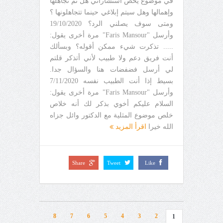
في موضوع يخص استشاراتي هل تم تجاهلها
وإهمالها وهل سيتم إبلاغي حينما تتجاهلونها ؟
ومتى سوف يصلني الرد؟ 19/10/2020
وأرسل "Faris Mansour" مرة أخرى يقول:
..... تذكرت شيء ممكن أقوله؟ وبسألك
أنت فريق دعم ولا طبيب لأني أتذكر قلتم
لي أرسل فضفضات هنا والسؤال جدا.
بسيط إذا أنت الطبيب نفسه 7/11/2020
وأرسل "Faris Mansour" مرة أخرى يقول:
السلام عليكم أخوي بذكر لك أنه خلاص
خلص موضوع المثلية مع الدكتور وائل جزاه
الله خيرا
اقرأ المزيد
Share
Tweet
Like
8
7
6
5
4
3
2
1