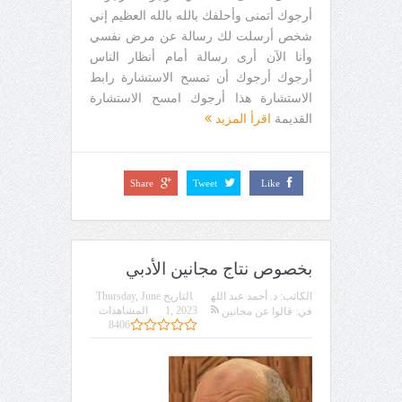
أرجوك أتمنى وأحلفك بالله بالله العظيم إني
شخص أرسلت لك رسالة عن مرض نفسي
وأنا الآن أرى رسالة أمام أنظار الناس
أرجوك أرجوك أن تمسح الاستشارة رابط
الاستشارة هذا أرجوك امسح الاستشارة
القديمة
اقرأ المزيد
Share
Tweet
Like
بخصوص نتاج مجانين الأدبي
الكاتب:
د. أحمد عبد الله
التاريخ
Thursday, June
1, 2023
المشاهدات
في:
قالوا عن مجانين
8406