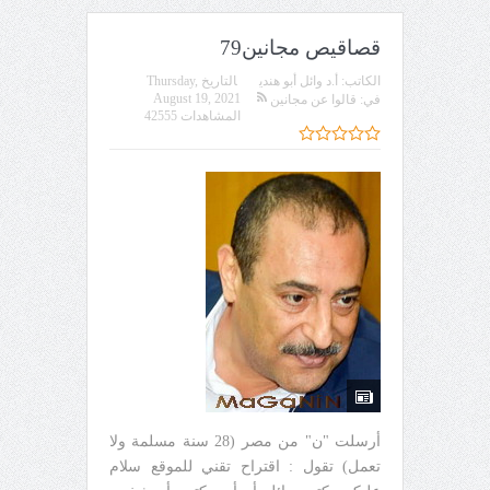
قصاقيص مجانين79
الكاتب:
أ.د وائل أبو هندي
التاريخ
Thursday,
August 19, 2021
في:
قالوا عن مجانين
المشاهدات 42555
أرسلت "ن" من مصر (28 سنة مسلمة ولا
تعمل) تقول : اقتراح تقني للموقع سلام