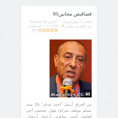
قصاقيص مجانين80
الكاتب:
أ.د وائل أبو هندي
التاريخ
Thursday, July
11, 2024
المشاهدات
في:
قالوا عن مجانين
8011
من العراق أرسل "أحمد عدنان" (20 سنة
مسلم موظف شركة) يقول: شخصي أخي
الفاضل أتمنى ساعدني أرجوك أرجوك،