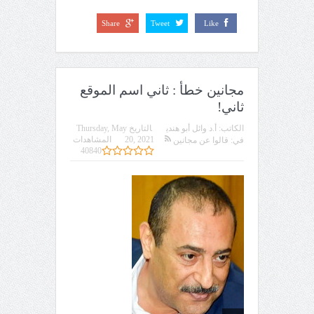
Share
Tweet
Like
مجانين خطأ : ثاني اسم الموقع
ثاني!
الكاتب:
أ.د وائل أبو هندي
التاريخ
Thursday, May
20, 2021
المشاهدات
في:
قالوا عن مجانين
40840