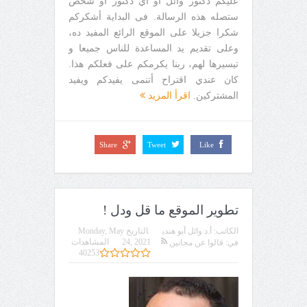
عليكم دكتور وائل أو أي دكتور أو شخص
ستصله هذه الرسالة. فى البداية أشكركم
شكرا جزيلا على الموقع الرائع المفيد ده،
وعلى تقديم يد المساعدة للناس جميعا و
تيسيرها لهم، ربنا يكرمكم على فعلكم هذا.
كان عندي اقتراح أتنمى يفيدكم ويفيد
المشتركين.
اقرأ المزيد
Share
Tweet
Like
تطوير الموقع ما قل ودل !
الكاتب:
أ.د وائل أبو هندي
التاريخ
Monday, May
24, 2021
المشاهدات
في:
قالوا عن مجانين
40253