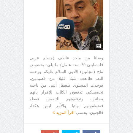
وصلنا من ماجد عاطف (مسلم عربي
فلسطيني 30 سنة عامل) ما يلي: بخصوص
نتاج (مجانين) الأدبي السلام عليكم ورحمة
الله، طالعت شيئا قليلا من قصيدتين،
فوجدت المستوى ضعيفا. أنتم، من ناحية
تخصصكم، تدفعون الكتّاب للإقرار بأنهم
مجانين، وتدفعونهم للتنفيس فقط،
فتحطمونهم نهائيا. والأمر ليس هكذا،
فالجنون، بحسب
اقرأ المزيد