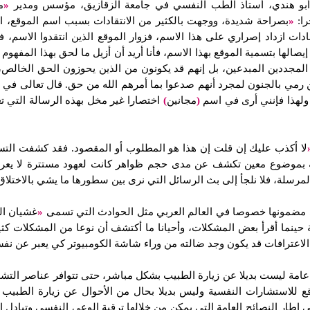
 أبو هندي، أستاذ الطب النفسي في جامعة الزقازيق، مؤسس ومدير
«
م
را:
«
بصراحة شديدة، ووجهت بالكثير من الانتقادات بسبب اسم الموقع، الذ
ادات ازداد إصراري على هذا الاسم، فزوار الموقع الذين انتقدوا الاسم، 
 إيصالها بتسمية الموقع بهذا الاسم، فأنا أريد أن أزيل ما لحق بهذا المف
ن المجددين المبدعين، بل إنهم قد يكونون من الذين يحوزون الحق الخال
 من رمي بالجنون لمجرد أنهم صدعوا بما أمرهم الله من حق. قال تعالى في
 ولهذا فإنني أرى في اسم
(
مجانين
)
اختصارا غير مخل بهذه الرسالة التي تعي
لا أكذب عليك إن قلت إن هذا هو المطلوب أو المقصود. فقد كشفت التساؤ
اصة بموضوع معين تكشف عن مدى حجم ظواهر كانت لعهود مستترة لا يعرف 
مرسلة، فلا نلجأ إلى بث الرسائل التي نرى بين سطورها ما يشي بالاختلاق 
ي مضمونها خصوصا في العالم العربي مثل الحوادث التي تسمى
«
غشيان ال
حينما أقرأ بعض المشكلات، وأحيانا ما أكتشف أن نوعا من المشكلات كثيرا
الاعترافات قد يكون وجد ضالته من وراء شاشة الكومبيوتر كي يعبر عن نفس
ة عامة ليست بديلا عن زيارة الطبيب بشكل مباشر، حتى تتوافر عناصر الت
 للاستشارات النفسية وليس بديلا بحال من الأحوال عن زيارة الطبيب 
إطار النصائح العامة التي يمكن من خلالها ترقية الوعي النفسي وتبادل ا