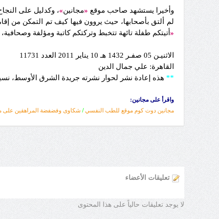
وأخيرا يستشهد صاحب موقع
«
مجانين
»
، وكدليل على النجاح
لم ألتق بأصحابها، حيث يروون فيها كيف تم التمكن من إق
«
أتيتكم طفلة تائهة تتخبط وتركتكم كاتبة ومؤلفة وصحافي
الاثنيـن 05 صفـر 1432 هـ 10 يناير 2011 العدد 11731
القاهرة: علي جمال الدين
**
هذه إعادة نشر لحوار نشرته جريدة الشرق الأوسط، نسينا حينها نشره 
واقرأ على مجانين:
مجانين دوت كوم موقع للطب النفسي
/
شكاوى وفضفضة المراهقين على مو
تعليقات الأعضاء
لا يوجد تعليقات حالياً على هذا المحتوى