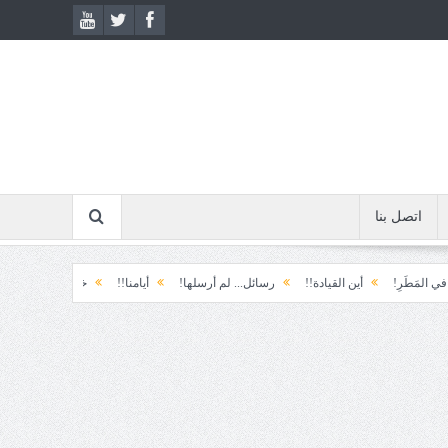
اتصل بنا
أين القيادة!!
رسائل... لم أرسلها!
أيامنا!!
خيبة الأمل.... الأولى!
خذ وط