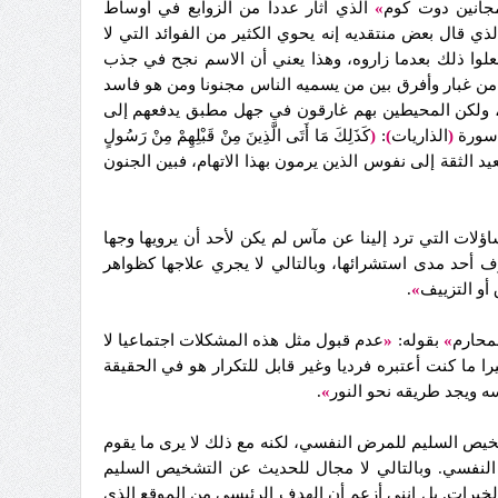
جانين دوت كوم
»
الذي أثار عددا من الزوابع في أوساط
ي قال بعض منتقديه إنه يحوي الكثير من الفوائد التي لا
فعلوا ذلك بعدما زاروه، وهذا يعني أن الاسم نجح في جذب
هوم من غبار وأفرق بين من يسميه الناس مجنونا ومن هو فاسد
ص، ولكن المحيطين بهم غارقون في جهل مطبق يدفعهم إلى
 سورة
(
الذاريات
)
:
(
كَذَلِكَ مَا أَتَى الَّذِينَ مِنْ قَبْلِهِمْ مِنْ رَسُولٍ
د الثقة إلى نفوس الذين يرمون بهذا الاتهام، فبين الجنون
لات التي ترد إلينا عن مآس لم يكن لأحد أن يرويها وجها
أحد مدى استشرائها، وبالتالي لا يجري علاجها كظواهر
أو التزييف
»
.
محارم
»
بقوله:
«
عدم قبول مثل هذه المشكلات اجتماعيا لا
 ما كنت أعتبره فرديا وغير قابل للتكرار هو في الحقيقة
ه ويجد طريقه نحو النور
»
.
شخيص السليم للمرض النفسي، لكنه مع ذلك لا يرى ما يقوم
النفسي. وبالتالي لا مجال للحديث عن التشخيص السليم
لخبرات. بل إنني أزعم أن الهدف الرئيسي من الموقع الذي