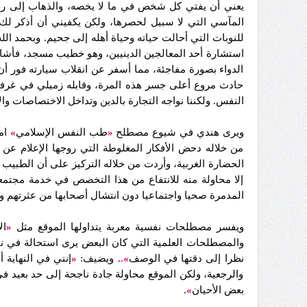
يعني أن يفتي كل شخص في ما لا يخصه، والذهاب إلى رجل
المآسي التي لا سبيل لحصرها، ولكن يكفيني أن أذكر لك 
للنوبات التي أحالت حياته وحياة أهله إلى جحيم. وبحمد الل
استشارة أحد المعالجين الدينيين، وهو خطيب مسجد، فأشار ع
الدواء بصورة مفاجئة، مما أسفر عن انقلاب سيارته فور أن 
حادث مروع أعلى جسر هذه المرة، وقابله زميلي في غرفة الر
النفس. ولكننا نواجه التجارة بالدين وتداخل الاختصاصات والإ
ويرى هندي في شيوع مصطلح
«
طب النفس الإسلامي
»
امت
من خلاله دحض الأفكار المغلوطة التي روجها الإعلام ع
الحضارة الغربية، وأردت من خلاله التركيز على أن الطبيب 
إلا محاولة منه للانتفاع من هذا التخصص في خدمة مجتمع
المدمرة صحيا واجتماعيا دون انتشال أصحابها من عثرتهم و
ويفسر مصطلحات نفسية معربة يتداولها الموقع مثل
«
ال
والمصطلحات العلمية التي كان البعض يرى استحالة في نقله
نظرا إلى دقتها في الوصف
»..
ويضيف:
«
إنني في النهاية 
والرجعية، ولكن الموقع محاولة جادة ناجحة إلى حد بعيد
بعض الأحيان
»
.