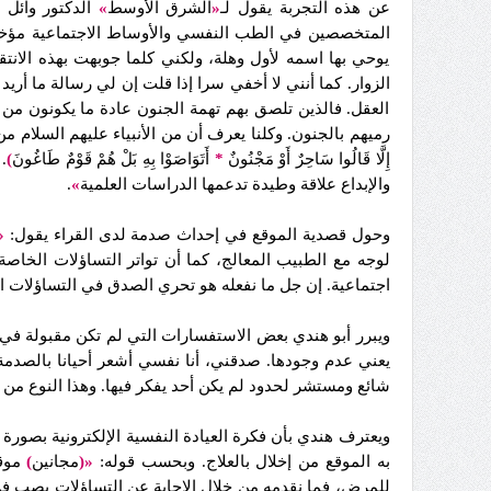
عن هذه التجربة يقول لـ
«
الشرق الأوسط
»
الدكتور وائل
المتخصصين في الطب النفسي والأوساط الاجتماعية مؤخ
يوحي بها اسمه لأول وهلة، ولكني كلما جوبهت بهذه الانتق
الزوار. كما أنني لا أخفي سرا إذا قلت إن لي رسالة ما أريد
العقل. فالذين تلصق بهم تهمة الجنون عادة ما يكونون م
رميهم بالجنون. وكلنا يعرف أن من الأنبياء عليهم السلام
إِلَّا قَالُوا سَاحِرٌ أَوْ مَجْنُونٌ
*
أَتَوَاصَوْا بِهِ بَلْ هُمْ قَوْمٌ طَاغُونَ
)
.
والإبداع علاقة وطيدة تدعمها الدراسات العلمية
»
.
وحول قصدية الموقع في إحداث صدمة لدى القراء يقول:
«
لوجه مع الطبيب المعالج، كما أن تواتر التساؤلات الخ
اجتماعية. إن جل ما نفعله هو تحري الصدق في التساؤلات ال
ويبرر أبو هندي بعض الاستفسارات التي لم تكن مقبولة ف
يعني عدم وجودها. صدقني، أنا نفسي أشعر أحيانا بالصدمة 
شائع ومستشر لحدود لم يكن أحد يفكر فيها. وهذا النوع من 
ويعترف هندي بأن فكرة العيادة النفسية الإلكترونية بصور
به الموقع من إخلال بالعلاج. وبحسب قوله:
«(
مجانين
)
موقع
للمرض، فما نقدمه من خلال الإجابة عن التساؤلات يصب في 