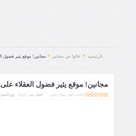
الرئيسية
قالوا عن مجانين
مجانين! موقع يثير فضول ال
مجانين! موقع يثير فضول العقلاء على 
الكاتب:
علي جمال الدين
البلد:
مصر Egypt
نوع العمل