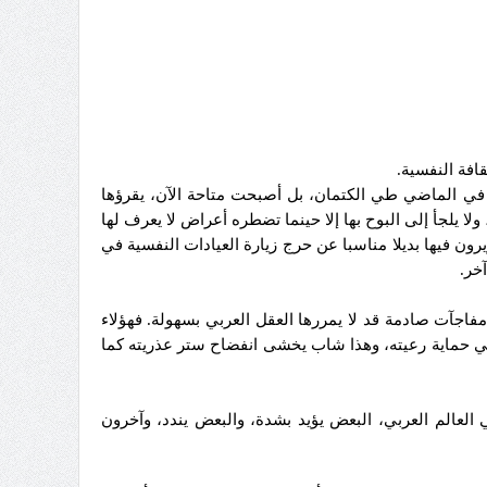
افة النفسية.
ن في الماضي طي الكتمان، بل أصبحت متاحة الآن، يقرؤها
 يلجأ إلى البوح بها إلا حينما تضطره أعراض لا يعرف لها
يرون فيها بديلا مناسبا عن حرج زيارة العيادات النفسية في
خر.
فاجآت صادمة قد لا يمررها العقل العربي بسهولة. فهؤلاء
ة في حماية رعيته، وهذا شاب يخشى انفضاح ستر عذريته كما
 العالم العربي، البعض يؤيد بشدة، والبعض يندد، وآخرون