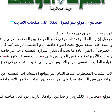
«مجانين».. موقع يثير فضول العقلاء على صفحات الإنترنت
**
 نفوس ضلت الطريق في متاهة الحياة
يقول إن رسالة الموقع تتلخص في كسر الحواجز بين المجتمع العربي والثق
وهو ممدد على مقعد مريح تحت أضواء خافتة أمام الطبيب، لم تعد كما كا
 خصوصا أن المرء عادة ما يحب أن يدفن أسراره النفسية داخل بئر خاصة، ولا
ر يحدث الآن برغبة ملحة من المترددين على
«
عيادات نفسية إلكترونية
»
، و
ون زيارة الطبيب النفسي أمرا جللا، ليس كزيارة أي طبيب متخصص في فرع آ
لات الشباب المضطرب، يماط اللثام عبر مواقع الاستشارات النفسية عن م
دراكه في سن البراءة، وهذا ولي أمر يعجبه دور الذئب بدلا من الاستمات
ن موقع
«
مجانين
»
الإلكتروني واحدا من روادها، أثارت ردود فعل صاخبة في