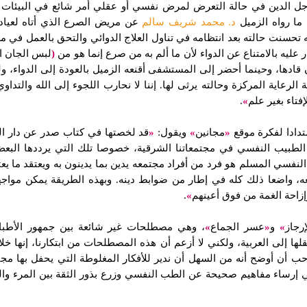
 الدين في حالة التعرض لمرض نفسي أو عقلي أمر شائع في البيئات الري
ما رواه الزميل
د. محمد شريف سالم
عن مريض الصرع الذي أتاه لعيادته
ه تحسنت حالته بعد انتظامه في تناول العلاج الدوائي والتحق بالعمل في م
ليه بالامتناع عن الدواء لأن ما ألم به من صرع إنما هو من
(
لبس الجان ال
قادها، وحينما أحضر إلى المستشفى أقنعه الزميل بالعودة إلى الدواء، ولك
عاية المركزة وحالته يرثى لها. إننا لا نحارب اللجوء إلى الله والتداوي
فتاء بغير علم
»
.
دادا لفكرة موقع
«
مجانين
»
ويقول:
«
قد لخصتها في كتاب صدر عن دار النهضة عام
ن الطبيب النفسي في مجتمعاتنا الشرقية، خصوصا تلك التي يرددها الب
النفسي المسلم هو فرد من أفراد مجتمعه يدين بما يدينون به ويعتقد ما ي
ه، واضعا ذلك كله في إطار من ضوابط دينه. وبهذه الطريقة يمكن مواجه
إزاحة الغمة من فوق أعينهم
»
.
إرجاز
»
و
«
عسر الجماع
»
، وهي مصطلحات غير شائعة بين جمهور الأطباء 
ا إلى العربية، ولكني لا أزعم أن هذه المصطلحات من ابتكارنا، إنها خل
أحب أن أوضح أنه من السهل أن ندير للأفكار المغلوطة التي يحفل بها مجتم
 في إرساء مفاهيم صحيحة عن الطب النفسي وزرع بذور الثقة بين المرء و