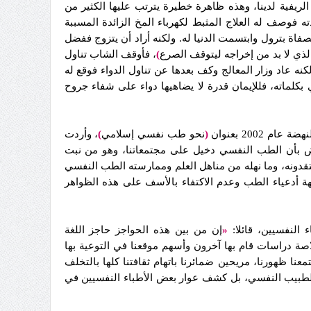
فية لدينا، وهذه ظاهرة خطيرة يترتب عليها الكثير من
 فوصف له العلاج المثبط لكهرباء المخ الزائدة المسببة
صفاة بترول وابتسمت الدنيا له. ولكنه أراد أن يتزوج ففضل
ذي لا بد من إخراجه ليتوقف الصرع
)
، فأوقف الشاب تناول
نه عاد وزار المعالج وكف بعدها عن تناول الدواء فوقع له
 بكلماته، فللإيمان قدرة لا يضاهيها دواء على شفاء جروح
 2002 بعنوان
(
نحو طب نفسي إسلامي
)
، وأردت
عض بأن الطب النفسي دخيل على مجتمعاتنا، وهو من نبت
عتقدونه، وما نهله من مناهل العلم وممارسته الطب النفسي
ة أدعياء الطب وعدم الاكتفاء بالأسف على هذه الظواهر
النفسيين، قائلا:
«
إن من بين هذه الحواجز حاجز اللغة
اصة دراسات قام بها آخرون وأسهم موقعنا في التوعية بها
عنا ظهورنا، مريحين ضمائرنا باتهام ثقافتنا كلها بالتخلف
الطبيب النفسي، بل كشف عوار بعض الأطباء النفسيين في