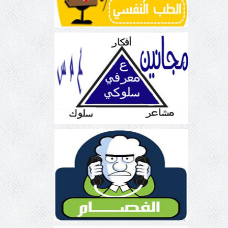
العلاج السلوكي المعرفي ع.س.م
مرض الفصام