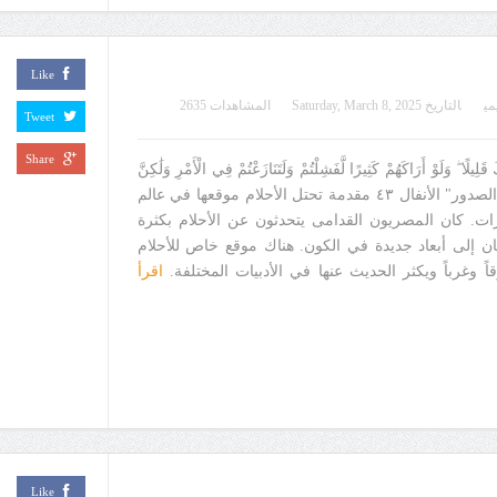
Like
مي
التاريخ
Saturday, March 8, 2025
المشاهدات 2635
Tweet
Share
لِيلًا ۖ وَلَوْ أَرَاكَهُمْ كَثِيرًا لَّفَشِلْتُمْ وَلَتَنَازَعْتُمْ فِي الْأَمْرِ وَلَٰكِنَّ
اللَّهَ سَلَّمَ ۗ إِنَّهُ عَلِيمٌ بِذَاتِ الصدور" الأنفال ٤٣ مقدمة تحتل الأحلام موقعها في عالم
ات. كان المصريون القدامى يتحدثون عن الأحلام بكثرة
سان إلى أبعاد جديدة في الكون. هناك موقع خاص للأحلام
 وغرباً ويكثر الحديث عنها في الأدبيات المختلفة.
اقرأ
Like