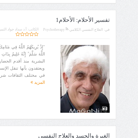
تفسير الأحلام: الأحلام1
الكاتب:
أ.د سداد جواد التمي
في:
العلاج النفسي الكلامي Psychotherapy
"إِذْ يُرِيكَهُمُ اللَّهُ فِي مَنَامِكَ قَ
البشرية منذ أقدم الحضار
ويعتقدون بأنها تنقل الإن
في مختلف الثقافات شرقاً
المزيد
الغيرة والحسد والعلاج النفسي