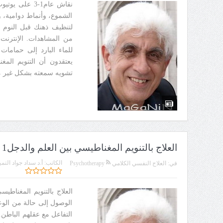
الشموع، وأنماط دوامية، و
لتنظيف ذهنك قبل النوم 
من المشاهدات. الإنترنت
للماء البارد إلى حمامات 
يعتقدون أن التنويم المغن
تشويه سمعته بشكل غير
العلاج بالتنويم المغناطيسي بين العلم والدجل1
الكاتب:
أ.د سداد جواد التمي
في:
العلاج النفسي الكلامي Psychotherapy
العلاج بالتنويم المغناطي
الوصول إلى حالة من الوعي 
التفاعل مع عقلهم الباطن.