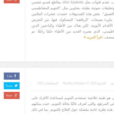
نقاش عام1-3 على يوتيوب، تقدم قنوات مثل ultra hypnosis مقاطع فيديو تتضمن
تعليقات صوتية بطيئة، بعناوين مثل "التنويم المغناطيسي
العميق". بعض هذه الفيديوهات حصدت عشرات الملايين
 مليء بصيحات "الرفاهية" المشكوك فيها، من التعرض
الأقدام الأيونية. لكن هناك من الأطباء والباحثين الذين
اطيسي، الذي يعتبره العديد من الأطباء علمًا زائفًا، تم
 منصف.
اقرأ المزيد
Like
مي
التاريخ
Monday, February 17, 2025
المشاهدات 2182
Tweet
Share
سي هو تقنية علاجية تستخدم التنويم لمساعدة الأفراد على
المرتفع، والتي تُعرف غالبًا بحالة التنويم، حيث يمكنهم
 هذه نظرة عامة مفصلة حول العلاج بالتنويم، بما في ذلك