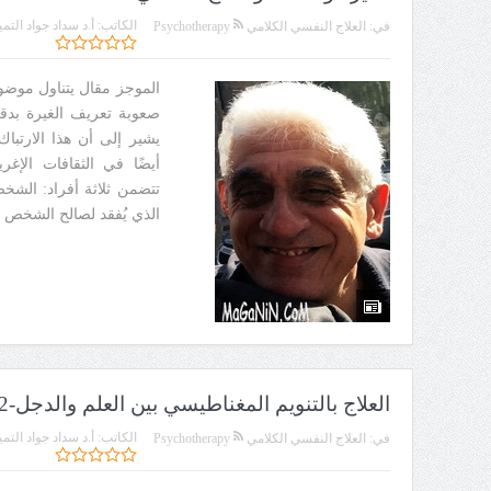
الكاتب:
أ.د سداد جواد التمي
في:
العلاج النفسي الكلامي Psychotherapy
الموجز مقال يتناول موضوع 
صعوبة تعريف الغيرة بدقة
يشير إلى أن هذا الارتباك
أيضًا في الثقافات الإغري
تتضمن ثلاثة أفراد: الشخ
الذي يُفقد لصالح الشخص ال
العلاج بالتنويم المغناطيسي بين العلم والدجل-2
الكاتب:
أ.د سداد جواد التمي
في:
العلاج النفسي الكلامي Psychotherapy