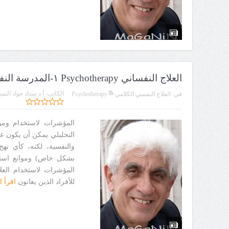
العلاج النفساني Psychotherapy ١-المدرسة النفسية التحليلية-ج
الكاتب:
أ.د سداد جواد التمي
في:
العلاج النفسي الكلامي Psychotherapy
المؤشرات لاستخدام وموان
التحليلي يمكن أن يكون علا
والنفسية، لكنه، كأي نهج
بشكل خاص) وموانع استخد
المؤشرات لاستخدام العلا
للأفراد الذين يعانون
اقرأ ا