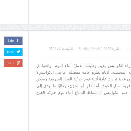
Like
مي
التاريخ
Sunday, March 9, 2025
المشاهدات 2592
Tweet
Share
اء الكوابيس بفهم وظيفة الدماغ أثناء النوم، والعوامل
ة المحتملة. أدناه نظرة عامة مفصلة: ما هي الكوابيس؟
مزعجة تحدث عادةً أثناء نوم حركة العين السريعة ويمكن
وية، مثل الخوف أو القلق أو الحزن، وغالبًا ما تؤدي إلى
الاستيقاظ بشكل مفاجئ. علم الكوابيس 1. نشاط الدماغ أثناء نوم حركة العين