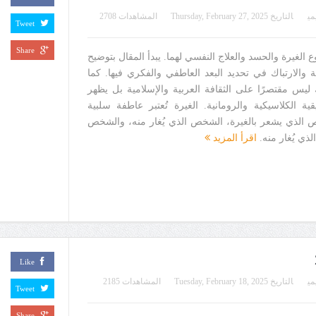
مي
التاريخ
Thursday, February 27, 2025
المشاهدات 2708
Tweet
Share
الغيرة والحسد والعلاج النفسي لهما. يبدأ المقال بتوضيح
 والارتباك في تحديد البعد العاطفي والفكري فيها. كما
 ليس مقتصرًا على الثقافة العربية والإسلامية بل يظهر
قية الكلاسيكية والرومانية. الغيرة تُعتبر عاطفة سلبية
ص الذي يشعر بالغيرة، الشخص الذي يُغار منه، والشخص
ذي يُغار منه.
اقرأ المزيد
Like
مي
التاريخ
Tuesday, February 18, 2025
المشاهدات 2185
Tweet
Share