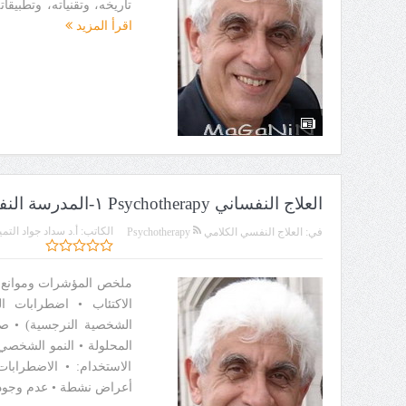
تاريخه، وتقنياته، وتطبيقا
اقرأ المزيد
العلاج النفساني Psychotherapy ١-المدرسة النفسية التحليلية-د
الكاتب:
أ.د سداد جواد التمي
في:
العلاج النفسي الكلامي Psychotherapy
ملخص المؤشرات وموانع ا
الاكتئاب • اضطرابات 
الشخصية النرجسية) • صع
المحلولة • النمو الشخصي
الاستخدام: • الاضطرابا
أعراض نشطة • عدم وجود 