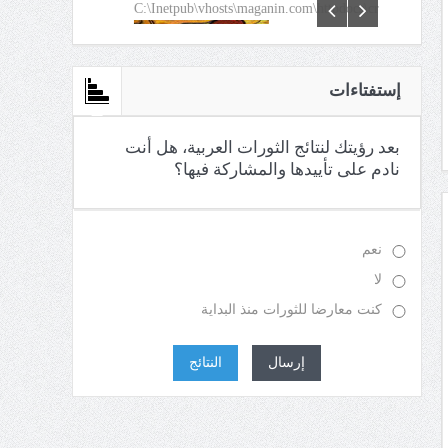
C:\Inetpub\vhosts\maganin.com\httpdocs\creations\new\def
إستفتاءات
بعد رؤيتك لنتائج الثورات العربية، هل أنت
نادم على تأييدها والمشاركة فيها؟
نعم
لا
كنت معارضا للثورات منذ البداية
إرسال
النتائج