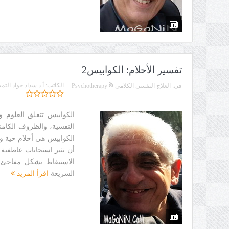
تفسير الأحلام: الكوابيس2
الكاتب:
أ.د سداد جواد التمي
في:
العلاج النفسي الكلامي Psychotherapy
الكوابيس تتعلق العلوم ور
النفسية، والظروف الكامن
الكوابيس هي أحلام حية و
أن تثير استجابات عاطفية ق
السريعة
اقرأ المزيد