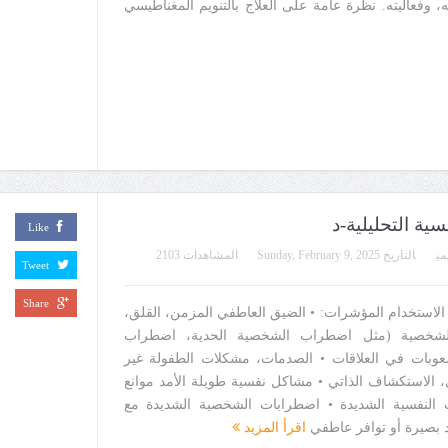
ته، وفعاليته. نظرة عامة على العلاج بالتنويم المغناطيسي
ault.asp
Like
مي
التاريخ
Sunday, February 9, 2025
المشاهدات 2103
Tweet
Share
لاستخدام المؤشرات: • الضيق العاطفي المزمن، القلق،
الشخصية (مثل اضطراب الشخصية الحدية، اضطراب
وبات في العلاقات • الصدمات، مشكلات الطفولة غير
، الاستكشاف الذاتي • مشاكل نفسية طويلة الأمد موانع
ت النفسية الشديدة • اضطرابات الشخصية الشديدة مع
بصيرة أو توافر عاطفي
اقرأ المزيد