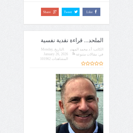
Share
Tweet
Like
الملحد... قراءة نقدية نفسية
الكاتب:
أ.د محمد المهدي
التاريخ
Monday,
January 26, 2026
في:
مقالات متنوعة
المشاهدات 101962