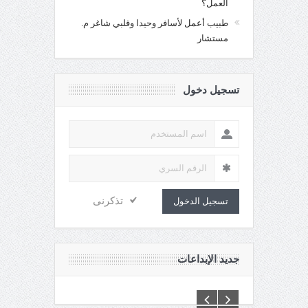
العمل؟
طبيب أعمل لأسافر وحيدا وقلبي شاغر م.
مستشار
تسجيل دخول
تذكرنى
تسجيل الدخول
جديد الإبداعات
C:\Inetpub\vhosts\maganin.com\httpdocs\creations\new\