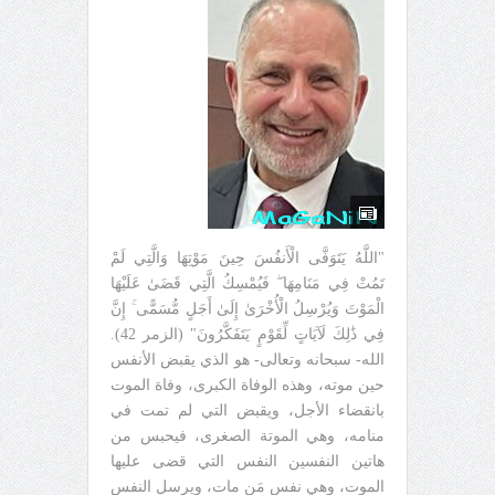
"اللَّهُ يَتَوَفَّى الْأَنفُسَ حِينَ مَوْتِهَا وَالَّتِي لَمْ
تَمُتْ فِي مَنَامِهَا ۖ فَيُمْسِكُ الَّتِي قَضَىٰ عَلَيْهَا
الْمَوْتَ وَيُرْسِلُ الْأُخْرَىٰ إِلَىٰ أَجَلٍ مُّسَمًّى ۚ إِنَّ
فِي ذَٰلِكَ لَآيَاتٍ لِّقَوْمٍ يَتَفَكَّرُونَ" (الزمر 42).
الله- سبحانه وتعالى- هو الذي يقبض الأنفس
حين موته، وهذه الوفاة الكبرى، وفاة الموت
بانقضاء الأجل، ويقبض التي لم تمت في
منامه، وهي الموتة الصغرى، فيحبس من
هاتين النفسين النفس التي قضى عليها
الموت، وهي نفس مَن مات، ويرسل النفس