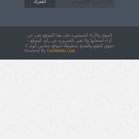
اشترك
المواد والآراء المنشورة على هذا الموقع تعبر عن
آراء أصحابها ولا تعبر بالضرورة عن رأي الموقع -
حقوق الطبع والنسخ محفوظة لموقع مجانين.كوم ©
Powered By
GoOnWeb.Com