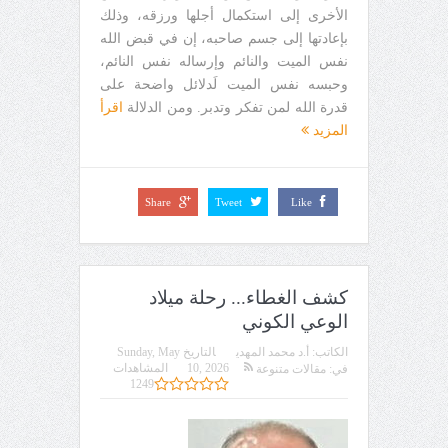
الأخرى إلى استكمال أجلها ورزقه، وذلك
بإعادتها إلى جسم صاحبه، إن في قبض الله
نفس الميت والنائم وإرساله نفس النائم،
وحبسه نفس الميت لَدلائل واضحة على
قدرة الله لمن تفكر وتدبر. ومن الدلالة
اقرأ
المزيد
Share
Tweet
Like
كشف الغطاء... رحلة ميلاد
الوعي الكوني
الكاتب:
أ.د محمد المهدي
التاريخ
Sunday, May
10, 2026
المشاهدات
في:
مقالات متنوعة
1249