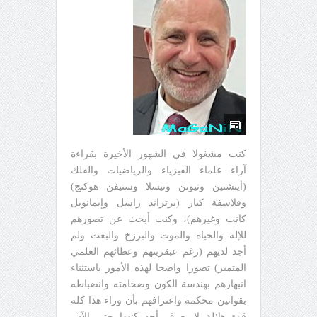
كنت مشغولا في الشهور الأخيرة بقراءة
آراء علماء الفيزياء والرياضيات والفلك
(أينشتين ونيوتن وتيسلا وستيفن هوكنج)
وفلاسفة كبار (برتراند راسل وإيمانويل
كانت وغيرهم)، وكنت أبحث عن تصورهم
للإله والحياة والموت والبرزخ والبعث ولم
أجد لديهم (رغم عبقريتهم وعطائهم العلمي
المتميز) تصورا واضحا لهذه الأمور باستثناء
انبهارهم بهندسة الكون وضخامته وانضباطه
بقوانين محكمة واعترافهم بأن وراء هذا كله
قوة هائلة لا يعرف أحد كنهها حتى الآن،