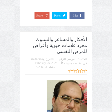
Share
Tweet
Like
الأفكار والمشاعر والسلوك
مجرد علامات حيوية وأعراض
للمرض النفسي
الكاتب:
د. موسى الزغبي
التاريخ
Wednesday,
February 25, 2026
في:
مقالات متنوعة
المشاهدات 72286