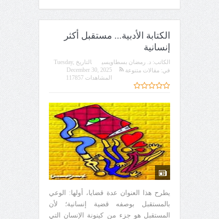
الكتابة الأدبية... مستقبل أكثر
إنسانية
الكاتب:
د. رمضان بسطاويسي
التاريخ
Tuesday,
December 30, 2025
في:
مقالات متنوعة
المشاهدات 117857
يطرح هذا العنوان عدة قضايا، أولها: الوعي
بالمستقبل بوصفه قضية إنسانية؛ لأن
المستقبل هو جزء من كينونة الإنسان التي