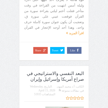
وليلة أمس انتهيت من القراءة في وقت
متأخر فقلت أختم ليلتي بقراءة سورة من
القرآن فوقعت عيني على سورة ق،
وتعجبت أن يكون عنوان سورة كاملة حرف
واحد، وهذا أحد أوجه الإعجاز في القرآن
اقرأ المزيد
Share
Tweet
Like
البعد النفسي والاستراتيجي في
صراع أمريكا وإسرائيل وإيران
الكاتب:
أ.د محمد المهدي
التاريخ
Wednesday,
April 15, 2026
في:
مقالات متنوعة
المشاهدات 51935