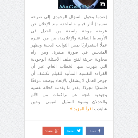
(عندما يتحول السؤال الوجودي إلى صرخة
نفسية) أثار فيلم «الملحد» منذ الإعلان عن
عرضه موجة واسعة من الجدل في
الأوساط الثقافية والإعلامية، بين من اعتبره
عملًا استفزازيًا يمس الثوابت الدينية ويظهر
المتدينين في صورة منفرة، ومن رآه
محاولة جريئة لفتح ملف الأسئلة الوجودية
التي يتهرب منها الخطاب العام. غير أن
القراءة النفسية المتأنية للفيلم تكشف أن
جوهر العمل لا ينشغل بالإلحاد بوصفه موقفًا
فلسفيًا مجردًا، بقدر ما يقدمه كحالة نفسية
وجودية ناتجة عن تراكمات من الألم
والخذلان وسوء التمثيل القيمي. وحين
شاهدت
اقرأ المزيد
Share
Tweet
Like