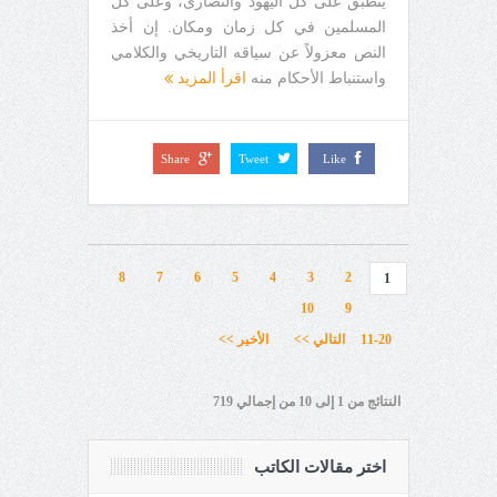
ينطبق على كل اليهود والنصارى، وعلى كل
المسلمين في كل زمان ومكان. إن أخذ
النص معزولاً عن سياقه التاريخي والكلامي
واستنباط الأحكام منه
اقرأ المزيد
Share
Tweet
Like
8
7
6
5
4
3
2
1
10
9
11-20
التالي >>
الأخير >>
النتائج من 1 إلى 10 من إجمالي 719
اختر مقالات الكاتب