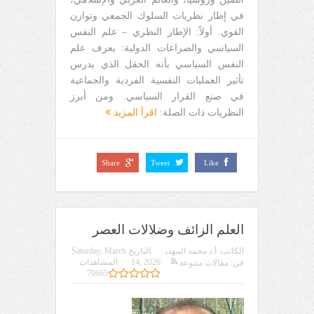
في إطار نظريات السلوك الجمعي وتوازن
القوي. أولاً: الإطار النظري – علم النفس
السياسي والصراعات الدولية: يعرف علم
النفس السياسي بأنه الحقل الذي يدرس
تأثير العمليات النفسية الفردية والجماعية
في صنع القرار السياسي. ومن أبرز
النظريات ذات الصلة:
اقرأ المزيد
Share
Tweet
Like
العلم الزائف وضلالات العصر
الكاتب:
أ.د محمد المهدي
التاريخ
Saturday, March
14, 2026
المشاهدات
في:
مقالات متنوعة
70665