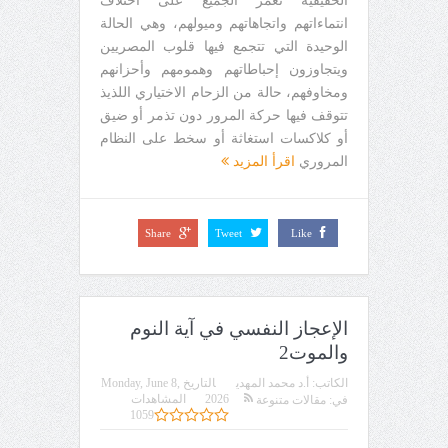
الحقيقية تغمر الجميع على اختلاف
انتماءاتهم واتجاهاتهم وميولهم، وهي الحالة
الوحيدة التي تتجمع فيها قلوب المصريين
ويتجاوزون إحباطاتهم وهمومهم وأحزانهم
ومخاوفهم، حالة من الزحام الاختياري اللذيذ
تتوقف فيها حركة المرور دون تذمر أو ضيق
أو كلاكسات استغاثة أو سخط على النظام
المروري
اقرأ المزيد
Share
Tweet
Like
الإعجاز النفسي في آية النوم
والموت2
الكاتب:
أ.د محمد المهدي
التاريخ
Monday, June 8,
2026
المشاهدات
في:
مقالات متنوعة
1059