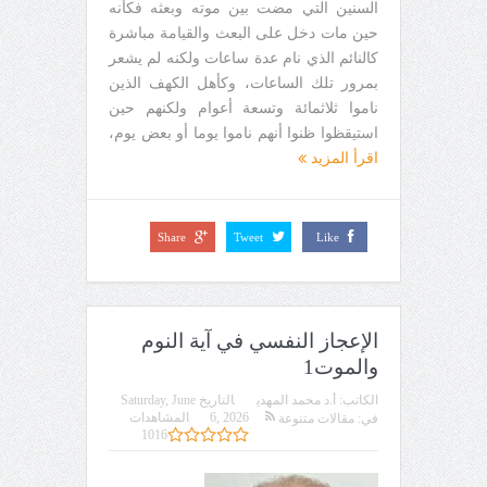
السنين التي مضت بين موته وبعثه فكأنه
حين مات دخل على البعث والقيامة مباشرة
كالنائم الذي نام عدة ساعات ولكنه لم يشعر
بمرور تلك الساعات، وكأهل الكهف الذين
ناموا ثلاثمائة وتسعة أعوام ولكنهم حين
استيقظوا ظنوا أنهم ناموا يوما أو بعض يوم،
اقرأ المزيد
Share
Tweet
Like
الإعجاز النفسي في آية النوم
والموت1
الكاتب:
أ.د محمد المهدي
التاريخ
Saturday, June
6, 2026
المشاهدات
في:
مقالات متنوعة
1016