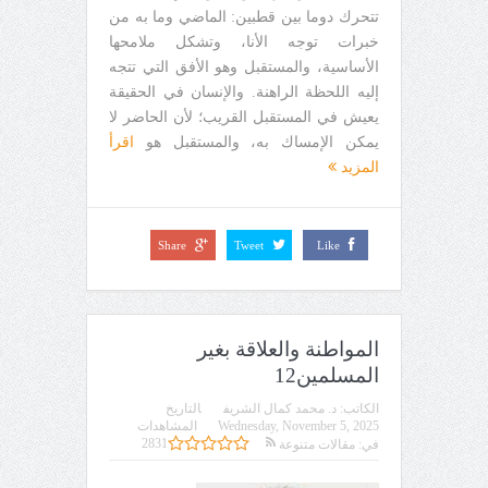
تتحرك دوما بين قطبين: الماضي وما به من
خبرات توجه الأنا، وتشكل ملامحها
الأساسية، والمستقبل وهو الأفق التي تتجه
إليه اللحظة الراهنة. والإنسان في الحقيقة
يعيش في المستقبل القريب؛ لأن الحاضر لا
يمكن الإمساك به، والمستقبل هو
اقرأ
المزيد
Share
Tweet
Like
المواطنة والعلاقة بغير
المسلمين12
الكاتب:
د. محمد كمال الشريف
التاريخ
Wednesday, November 5, 2025
المشاهدات
2831
في:
مقالات متنوعة