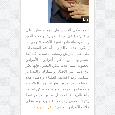
عندما يبكي الجسد، فإن دموعه تظهر على
هيئة ارتفاع في درجة الحرارة، وضغط الدم،
والنبض، وانخفاض نسبة الأكسجة؛ وهي ما
يُسمّى العلامات الحيوية، أو أهم المؤشرات
على حياة المريض وصحته الجسدية. كما يُعدّ
اضطرابها من أهم أعراض الأمراض
العضوية. بينما عندما تبكي النفس، فإنها تعبّر
عن ذلك عبر الأفكار والسلوك والمشاعر
السلبية. وقد اكتشف العلماء والأطباء هذه
الحقيقة بعد قرون طويلة من الملاحظة
والإحصاء والتجربة العلمية. ولا يمكن لطبيب
ملمّ بألف باء الطب أن يعالج العرض فقط
ويترك المرض ولا يبحث عنه ويعالجه. وعلى
خلاف الأمراض العضوية،
اقرأ المزيد