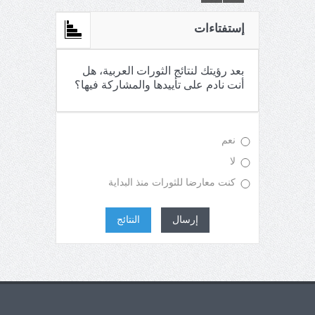
إستفتاءات
بعد رؤيتك لنتائج الثورات العربية، هل
أنت نادم على تأييدها والمشاركة فيها؟
نعم
لا
كنت معارضا للثورات منذ البداية
إرسال
النتائج