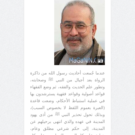
عندما جُمعت أحاديث رسول الله من ذاكرة
الرواة بعد أجيال من النبي ﷺ وصحابته،
وتطور علم الحديث والفقه، ثم وضع الفقهاء
قواعد أصولية وقواعد فقهية يسترشدون بها
في عملية استنباط الأحكام، وضعت قاعدة
(العبرة بعموم اللفظ لا بخصوص السبب)،
وبذلك تحول تحذير النبي ﷺ من أذى يهود
المدينة في عهده والذي انتهى برحيلهم عن
المدينة، إلى حكم شرعي مطلق وعام،