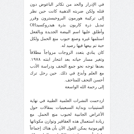
في الإدرار والحد من تكاثر الباعوض دون
قتله ولكن ضربته الذهبية كانت حين نظر
إلى تركيبة هورمون البروجيسترون وقرر
تبديل ذرة كاربون بذرة هيدروكسيدOH
وأطلق عليها اسم البيضة الجديدة وبالفعل
استلمها غيره وصنع حبوب منع الحمل ولكل
حبة تم بيعها فيها رصيد له.
كان ينادي بتعدد الزوجات مزواجاً مطلاقاً
وتغير مسار حياته بعد انتحار ابنته ١٩٧٨.
بعدها توجه نحو جمع التحف ودراسة الأدب
مع العلم وأبدع في ذلك. حين رحل ترك
أحسن التحف للمتاحف.
إلى رحمة الله الواسعة
ازدحمت النشرات العلمية الطبية في نهاية
الستينيات وبداية السبعينيات بمقالات حول
الأعراض الجانبية لحبوب منع الحمل. مع
زيادة استعمال هذه العقاقير وتوازن مكوناتها
الهرمونية يمكن القول الآن بأن هناك إجماعاً