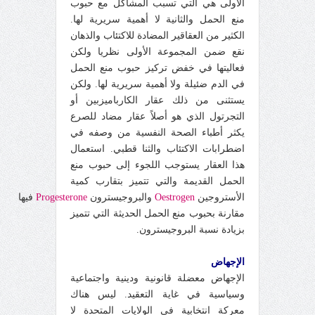
الأولى هي التي تسبب المشاكل مع حبوب
منع الحمل والثانية لا أهمية سريرية لها.
الكثير من العقاقير المضادة للاكتئاب والذهان
نقع ضمن المجموعة الأولى نظريا ولكن
فعاليتها في خفض تركيز حبوب منع الحمل
في الدم ضئيلة ولا أهمية سريرية لها. ولكن
يستثنى من ذلك عقار الكارباميزبين أو
التجرتول الذي هو أصلاً عقار مضاد للصرع
يكثر أطباء الصحة النفسية من وصفه في
اضطرابات الاكتئاب والثنا قطبي. استعمال
هذا العقار يستوجب اللجوء إلى حبوب منع
الحمل القديمة والتي تتميز بتقارب كمية
الأستروجين
Oestrogen
والبروجيسترون
Progesterone
فيها
مقارنة بحبوب منع الحمل الحديثة التي تتميز
بزيادة نسبة البروجيسترون.
الإجهاض
الإجهاض معضلة قانونية ودينية واجتماعية
وسياسية في غاية التعقيد. ليس هناك
معركة انتخابية في الولايات المتحدة لا