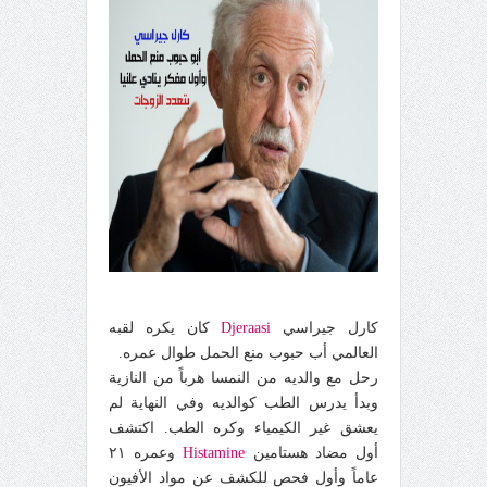
كارل جيراسي
Djeraasi
كان يكره لقبه
العالمي أب حبوب منع الحمل طوال عمره.
رحل مع والديه من النمسا هرباً من النازية
وبدأ يدرس الطب كوالديه وفي النهاية لم
يعشق غير الكيمياء وكره الطب. اكتشف
أول مضاد هستامين
Histamine
وعمره ٢١
عاماً وأول فحص للكشف عن مواد الأفيون