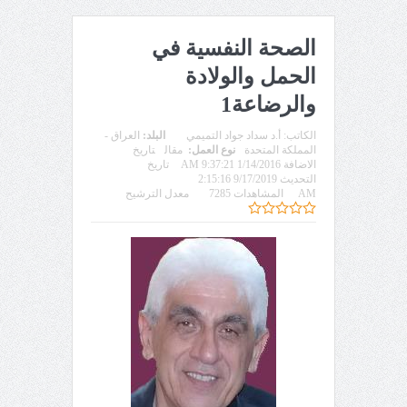
الصحة النفسية في
الحمل والولادة
والرضاعة1
الكاتب:
أ.د سداد جواد التميمي
البلد:
العراق -
المملكة المتحدة
نوع العمل:
مقال
تاريخ
الاضافة 1/14/2016 9:37:21 AM
تاريخ
التحديث 9/17/2019 2:15:16
AM
المشاهدات 7285
معدل الترشيح