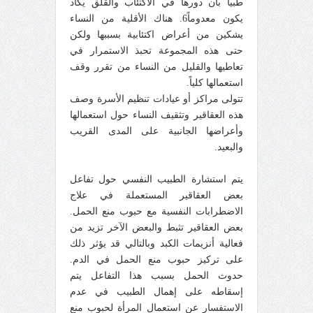
طبيا بأن دورها في الاكتئاب والقلق يكاد
يكون معدوماً6. هناك الأقلية من النساء
يشكين من أعراض اكتئابية بسببها ولكن
حتى هذه المجموعة تحبذ الاستمرار في
تعاطيها والقليل من النساء من تقرر وقف
استعمالها كلياً.
تتولى مراكز أو عيادات تنظيم الأسرة وصف
هذه العقاقير وتثقيف النساء حول استعمالها
وأعراضها الجانبية على المدى القريب
والبعيد.
يتم استشارة الطبيب النفسي حول تفاعل
بعض العقاقير المستعملة في علاج
الاضطرابات النفسية مع حبوب منع الحمل.
بعض العقاقير تثبط والبعض الآخر تزيد من
فعالية أنزيمات الكبد وبالتالي قد يؤثر ذلك
على تركيز حبوب منع الحمل في الدم.
حدوث الحمل بسبب هذا التفاعل يتم
إسقاطه على إهمال الطبيب في عدم
الاستفسار عن استعمال المرأة لحبوب منع