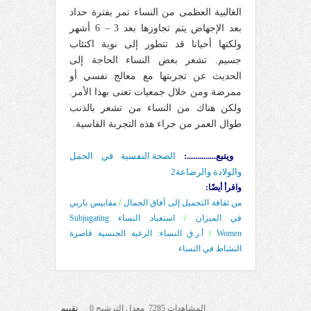
الغالبية العظمى من النساء تمر بفترة حداد
بعد الإجهاض يتم تجاوزها بعد 3 – 6 أشهر
ولكنها أحيانا قد تتطور إلى نوبة اكتئاب
جسيم. تشعر بعض النساء الحاجة إلى
الحديث عن تجربتها مع معالج نفسي أو
ممرضة ومن خلال جمعيات تعنى بهذا الأمر.
ولكن هناك من النساء من تشعر بالذنب
طوال العمر من جراء هذه التجربة القاسية.
ويتبع..............:
الصحة النفسية في الحمل
والولادة والرضاعة
2
واقرأ أيضًا:
من ثقافة التجميل إلى آفاق الجمال
/
مقاييس باربي
في الميزان
استعباد النساء Subjugating
/
Women
أ.ر.ق النساء: الرغبة الجنسية قاصرة
/
النشاط في النساء
المشاهدات 7285 معدل الترشيح 0
تقييم